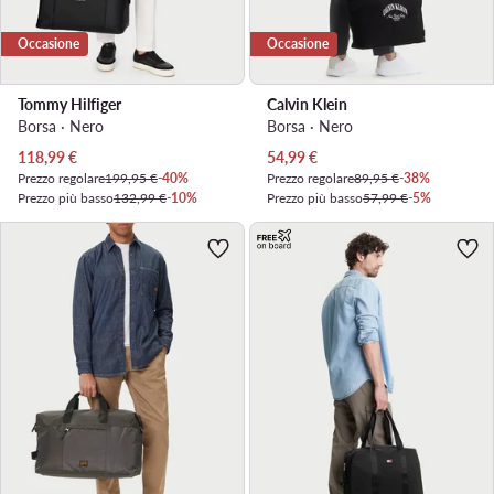
Occasione
Occasione
Tommy Hilfiger
Calvin Klein
Borsa · Nero
Borsa · Nero
Prezzo attuale
Prezzo attuale
118,99
€
54,99
€
Prezzo regolare
199,95 €
-40%
Prezzo regolare
89,95 €
-38%
Prezzo più basso
132,99 €
-10%
Prezzo più basso
57,99 €
-5%