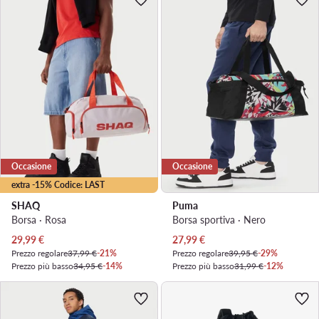
Occasione
Occasione
extra -15% Codice: LAST
SHAQ
Puma
Borsa · Rosa
Borsa sportiva · Nero
Prezzo attuale
Prezzo attuale
29,99
€
27,99
€
Prezzo regolare
37,99 €
-21%
Prezzo regolare
39,95 €
-29%
Prezzo più basso
34,95 €
-14%
Prezzo più basso
31,99 €
-12%