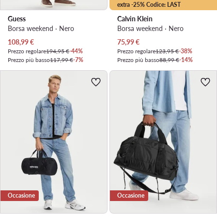
extra -25% Codice: LAST
Guess
Calvin Klein
Borsa weekend · Nero
Borsa weekend · Nero
Prezzo attuale
Prezzo attuale
108,99
€
75,99
€
Prezzo regolare
194,95 €
-44%
Prezzo regolare
123,95 €
-38%
Prezzo più basso
117,99 €
-7%
Prezzo più basso
88,99 €
-14%
Occasione
Occasione