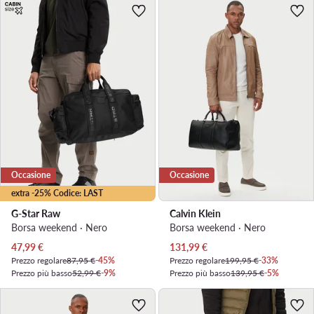
Occasione
Occasione
extra -25% Codice: LAST
G-Star Raw
Calvin Klein
Borsa weekend · Nero
Borsa weekend · Nero
Prezzo attuale
Prezzo attuale
47,99
€
131,99
€
Prezzo regolare
87,95 €
-45%
Prezzo regolare
199,95 €
-33%
Prezzo più basso
52,99 €
-9%
Prezzo più basso
139,95 €
-5%