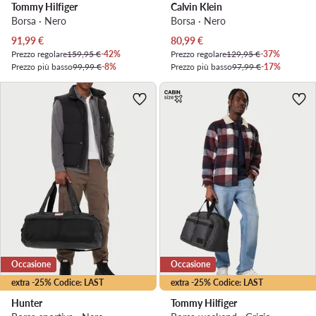
Tommy Hilfiger
Calvin Klein
Borsa · Nero
Borsa · Nero
Prezzo attuale
Prezzo attuale
91,99
€
80,99
€
Prezzo regolare
159,95 €
-42%
Prezzo regolare
129,95 €
-37%
Prezzo più basso
99,99 €
-8%
Prezzo più basso
97,99 €
-17%
Occasione
Occasione
extra -25% Codice: LAST
extra -25% Codice: LAST
Hunter
Tommy Hilfiger