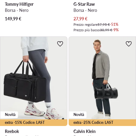
Tommy Hilfiger
G-Star Raw
Borsa · Nero
Borsa · Nero
Prezzo attuale
149,99
€
27,99
€
Prezzo regolare
57,95 €
-51%
Prezzo più basso
30,99 €
-9%
Novità
Novità
extra -15% Codice: LAST
extra -25% Codice: LAST
Reebok
Calvin Klein