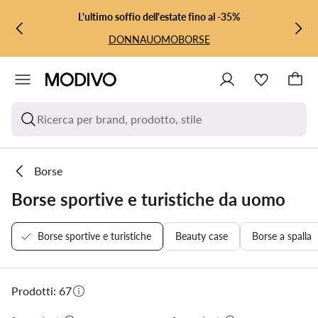
VAI AL CONTENUTO PRINCIPALE
VAI ALLA RICERCA
L'ultimo soffio dell'estate fino al -35%
DONNA
UOMO
BORSE
Ricerca per brand, prodotto, stile
Borse
Borse sportive e turistiche da uomo
Borse sportive e turistiche
Beauty case
Borse a spalla
Prodotti: 67