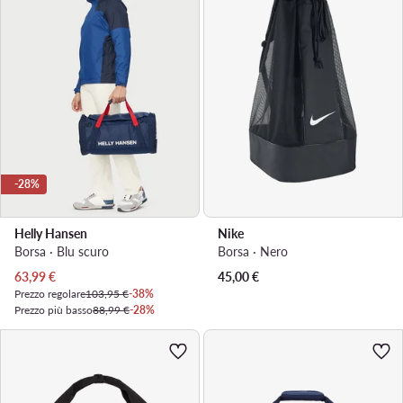
-28%
Helly Hansen
Nike
Borsa · Blu scuro
Borsa · Nero
Prezzo attuale
63,99
€
45,00
€
Prezzo regolare
103,95 €
-38%
Prezzo più basso
88,99 €
-28%