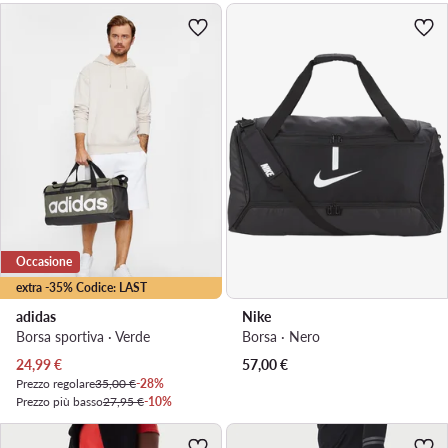
Occasione
extra -35% Codice: LAST
adidas
Nike
Borsa sportiva · Verde
Borsa · Nero
Prezzo attuale
24,99
€
57,00
€
Prezzo regolare
35,00 €
-28%
Prezzo più basso
27,95 €
-10%