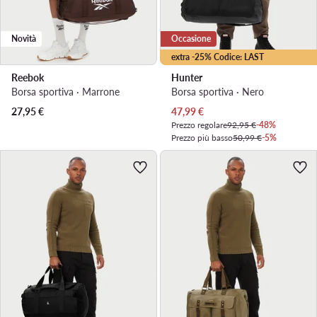
Novità
Occasione
extra -25% Codice: LAST
Reebok
Hunter
Borsa sportiva · Marrone
Borsa sportiva · Nero
Prezzo attuale
27,95
€
47,99
€
Prezzo regolare
92,95 €
-48%
Prezzo più basso
50,99 €
-5%