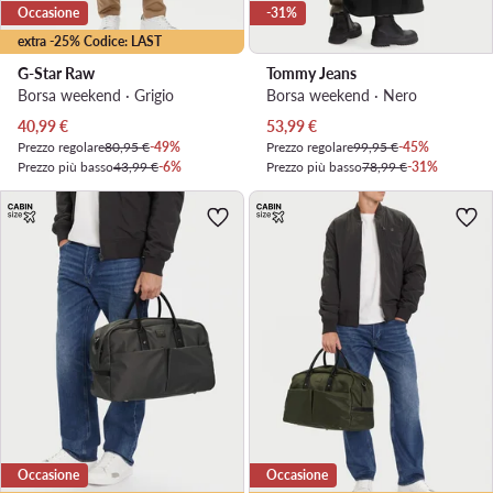
Occasione
-31%
extra -25% Codice: LAST
G-Star Raw
Tommy Jeans
Borsa weekend · Grigio
Borsa weekend · Nero
Prezzo attuale
Prezzo attuale
40,99
€
53,99
€
Prezzo regolare
80,95 €
-49%
Prezzo regolare
99,95 €
-45%
Prezzo più basso
43,99 €
-6%
Prezzo più basso
78,99 €
-31%
Occasione
Occasione