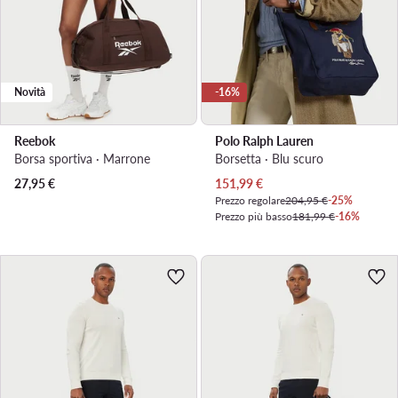
Novità
-16%
Reebok
Polo Ralph Lauren
Borsa sportiva · Marrone
Borsetta · Blu scuro
Prezzo attuale
27,95
€
151,99
€
Prezzo regolare
204,95 €
-25%
Prezzo più basso
181,99 €
-16%