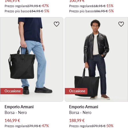
Prezzo attuale
Prezzo attuale
146,95
€
100,99
€
Prezzo regolare
279,95 €
-47%
Prezzo regolare
118,95 €
-15%
Prezzo più basso
154,95 €
-5%
Prezzo più basso
106,95 €
-5%
Occasione
Occasione
Emporio Armani
Emporio Armani
Borsa · Nero
Borsa · Nero
Prezzo attuale
Prezzo attuale
146,99
€
188,99
€
Prezzo regolare
279,95 €
-47%
Prezzo regolare
379,95 €
-50%