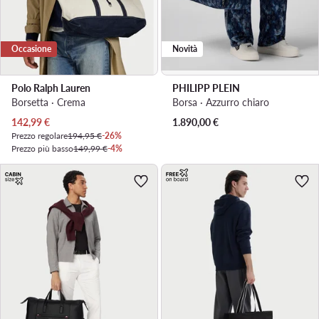
Occasione
Novità
Polo Ralph Lauren
PHILIPP PLEIN
Borsetta · Crema
Borsa · Azzurro chiaro
Prezzo attuale
142,99
€
1.890,00
€
Prezzo regolare
194,95 €
-26%
Prezzo più basso
149,99 €
-4%