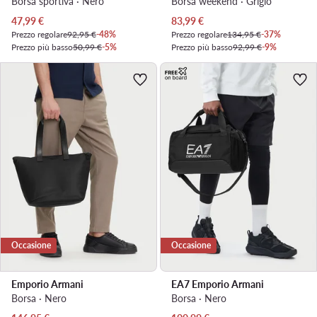
Borsa sportiva · Nero
Borsa weekend · Grigio
Prezzo attuale
Prezzo attuale
47,99
€
83,99
€
Prezzo regolare
92,95 €
-48%
Prezzo regolare
134,95 €
-37%
Prezzo più basso
50,99 €
-5%
Prezzo più basso
92,99 €
-9%
Occasione
Occasione
Emporio Armani
EA7 Emporio Armani
Borsa · Nero
Borsa · Nero