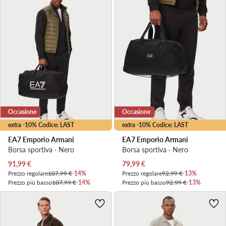
Occasione
Occasione
extra -10% Codice: LAST
extra -10% Codice: LAST
EA7 Emporio Armani
EA7 Emporio Armani
Borsa sportiva · Nero
Borsa sportiva · Nero
Prezzo attuale
Prezzo attuale
91,99
€
79,99
€
Prezzo regolare
107,99 €
-14%
Prezzo regolare
92,99 €
-13%
Prezzo più basso
107,99 €
-14%
Prezzo più basso
92,99 €
-13%