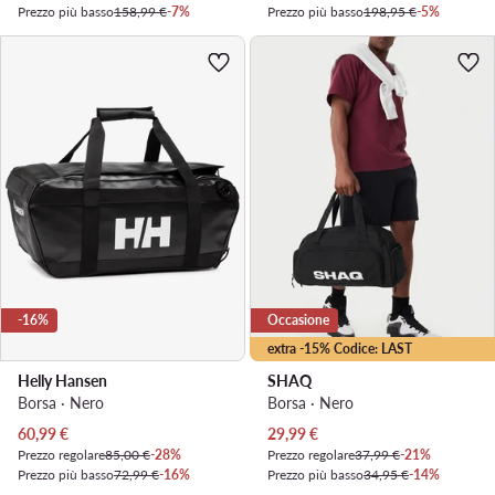
Prezzo più basso
158,99 €
-7%
Prezzo più basso
198,95 €
-5%
-16%
Occasione
extra -15% Codice: LAST
Helly Hansen
SHAQ
Borsa · Nero
Borsa · Nero
Prezzo attuale
Prezzo attuale
60,99
€
29,99
€
Prezzo regolare
85,00 €
-28%
Prezzo regolare
37,99 €
-21%
Prezzo più basso
72,99 €
-16%
Prezzo più basso
34,95 €
-14%