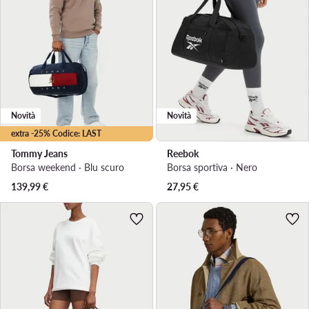
Novità
Novità
extra -25% Codice: LAST
Tommy Jeans
Reebok
Borsa weekend · Blu scuro
Borsa sportiva · Nero
139,99
€
27,95
€