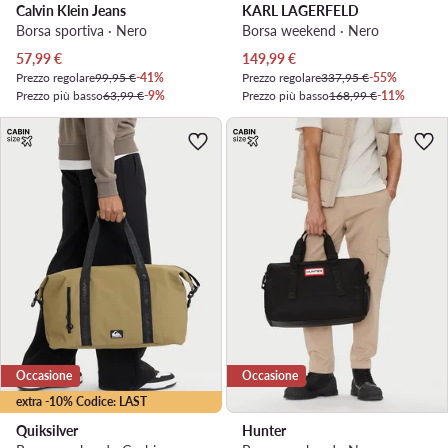
Calvin Klein Jeans
KARL LAGERFELD
Borsa sportiva · Nero
Borsa weekend · Nero
Prezzo attuale
Prezzo attuale
57,99
€
149,99
€
Prezzo regolare
99,95 €
-41%
Prezzo regolare
337,95 €
-55%
Prezzo più basso
63,99 €
-9%
Prezzo più basso
168,99 €
-11%
Occasione
Occasione
extra -10% Codice: LAST
Quiksilver
Hunter