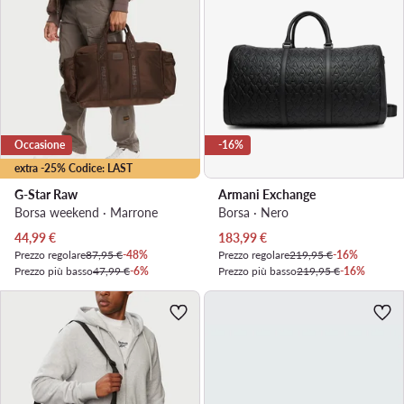
Occasione
-16%
extra -25% Codice: LAST
G-Star Raw
Armani Exchange
Borsa weekend · Marrone
Borsa · Nero
Prezzo attuale
Prezzo attuale
44,99
€
183,99
€
Prezzo regolare
87,95 €
-48%
Prezzo regolare
219,95 €
-16%
Prezzo più basso
47,99 €
-6%
Prezzo più basso
219,95 €
-16%