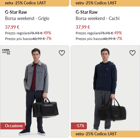
extra -25% Codice: LAST
extra -25% Codice: LAST
G-Star Raw
G-Star Raw
Borsa weekend · Grigio
Borsa weekend · Cachi
Prezzo attuale
Prezzo attuale
37,99
€
37,99
€
Prezzo regolare
75,95 €
-49%
Prezzo regolare
75,95 €
-49%
Prezzo più basso
40,99 €
-7%
Prezzo più basso
40,99 €
-7%
Occasione
-17%
extra -25% Codice: LAST