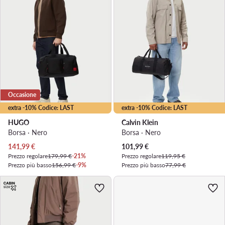
Occasione
extra -10% Codice: LAST
extra -10% Codice: LAST
HUGO
Calvin Klein
Borsa · Nero
Borsa · Nero
Prezzo attuale
Prezzo attuale
141,99
€
101,99
€
Prezzo regolare
179,99 €
-21%
Prezzo regolare
119,95 €
Prezzo più basso
156,99 €
-9%
Prezzo più basso
77,99 €