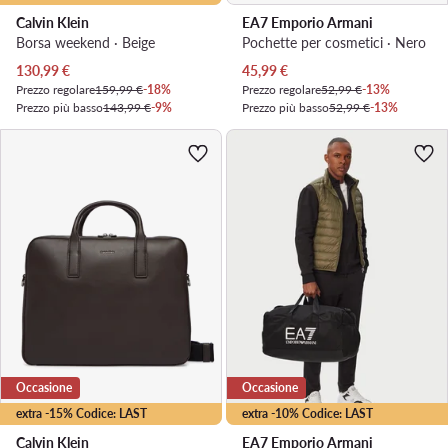
Calvin Klein
EA7 Emporio Armani
Borsa weekend · Beige
Pochette per cosmetici · Nero
Prezzo attuale
Prezzo attuale
130,99
€
45,99
€
Prezzo regolare
159,99 €
-18%
Prezzo regolare
52,99 €
-13%
Prezzo più basso
143,99 €
-9%
Prezzo più basso
52,99 €
-13%
Occasione
Occasione
extra -15% Codice: LAST
extra -10% Codice: LAST
Calvin Klein
EA7 Emporio Armani