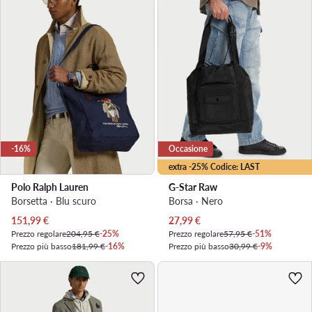
-16%
Occasione
extra -25% Codice: LAST
Polo Ralph Lauren
G-Star Raw
Borsetta · Blu scuro
Borsa · Nero
Prezzo attuale
Prezzo attuale
151,99
€
27,99
€
Prezzo regolare
204,95 €
-25%
Prezzo regolare
57,95 €
-51%
Prezzo più basso
181,99 €
-16%
Prezzo più basso
30,99 €
-9%