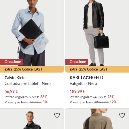
Occasione
Occasione
extra -25% Codice: LAST
extra -25% Codice: LAST
Calvin Klein
KARL LAGERFELD
Custodia per tablet · Nero
Valigetta · Nero
Prezzo attuale
Prezzo attuale
56,99
€
189,99
€
Prezzo regolare
89,95 €
-36%
Prezzo regolare
248,99 €
-23%
Prezzo più basso
59,99 €
-5%
Prezzo più basso
216,99 €
-12%