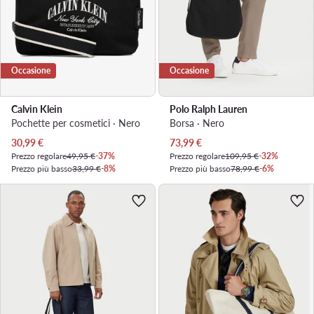
Occasione
Occasione
Calvin Klein
Polo Ralph Lauren
Pochette per cosmetici · Nero
Borsa · Nero
Prezzo attuale
Prezzo attuale
30,99
€
73,99
€
Prezzo regolare
49,95 €
-37%
Prezzo regolare
109,95 €
-32%
Prezzo più basso
33,99 €
-8%
Prezzo più basso
78,99 €
-6%