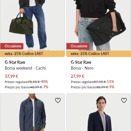
Occasione
Occasione
extra -25% Codice: LAST
extra -25% Codice: LAST
G-Star Raw
G-Star Raw
Borsa weekend · Cachi
Borsa · Nero
Prezzo attuale
Prezzo attuale
37,99
€
27,99
€
Prezzo regolare
75,95 €
-49%
Prezzo regolare
57,95 €
-51%
Prezzo più basso
40,99 €
-7%
Prezzo più basso
30,99 €
-9%