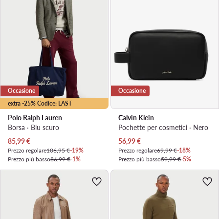
Occasione
Occasione
extra -25% Codice: LAST
Polo Ralph Lauren
Calvin Klein
Borsa · Blu scuro
Pochette per cosmetici · Nero
Prezzo attuale
Prezzo attuale
85,99
€
56,99
€
Prezzo regolare
106,95 €
-19%
Prezzo regolare
69,99 €
-18%
Prezzo più basso
86,99 €
-1%
Prezzo più basso
59,99 €
-5%