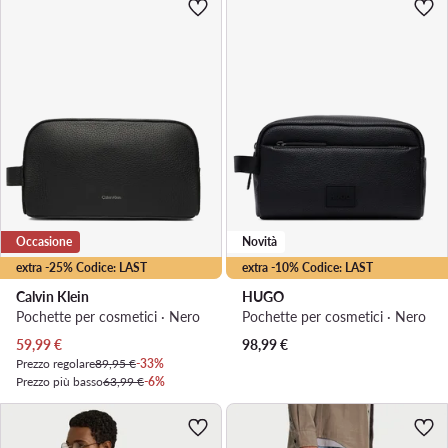
Occasione
Novità
extra -25% Codice: LAST
extra -10% Codice: LAST
Calvin Klein
HUGO
Pochette per cosmetici · Nero
Pochette per cosmetici · Nero
Prezzo attuale
59,99
€
98,99
€
Prezzo regolare
89,95 €
-33%
Prezzo più basso
63,99 €
-6%