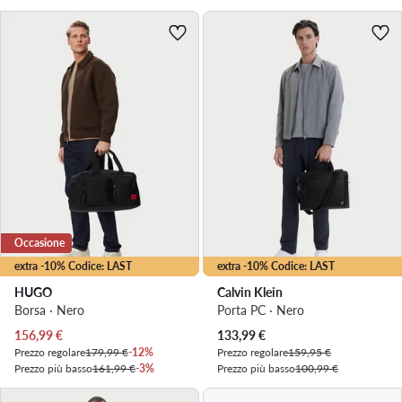
Occasione
extra -10% Codice: LAST
extra -10% Codice: LAST
HUGO
Calvin Klein
Borsa · Nero
Porta PC · Nero
Prezzo attuale
Prezzo attuale
156,99
€
133,99
€
Prezzo regolare
179,99 €
-12%
Prezzo regolare
159,95 €
Prezzo più basso
161,99 €
-3%
Prezzo più basso
100,99 €