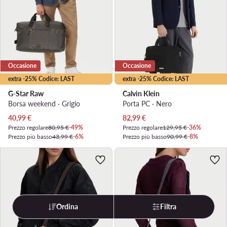
Occasione
Occasione
extra -25% Codice: LAST
extra -25% Codice: LAST
G-Star Raw
Calvin Klein
Borsa weekend · Grigio
Porta PC · Nero
Prezzo attuale
Prezzo attuale
40,99
€
82,99
€
Prezzo regolare
80,95 €
-49%
Prezzo regolare
129,95 €
-36%
Prezzo più basso
43,99 €
-6%
Prezzo più basso
90,99 €
-8%
Ordina
Filtra