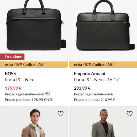
Occasione
extra -15% Codice: LAST
extra -10% Codice: LAST
BOSS
Emporio Armani
Porta PC · Nero
Porta PC · Nero · 16-17″
Prezzo attuale
Prezzo attuale
179,99
€
293,99
€
Prezzo regolare
198,95 €
-9%
Prezzo regolare
349,95 €
Prezzo più basso
198,95 €
-9%
Prezzo più basso
210,99 €