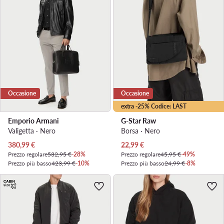
Occasione
Occasione
extra -25% Codice: LAST
Emporio Armani
G-Star Raw
Valigetta · Nero
Borsa · Nero
Prezzo attuale
Prezzo attuale
380,99
€
22,99
€
Prezzo regolare
532,95 €
-28%
Prezzo regolare
45,95 €
-49%
Prezzo più basso
423,99 €
-10%
Prezzo più basso
24,99 €
-8%