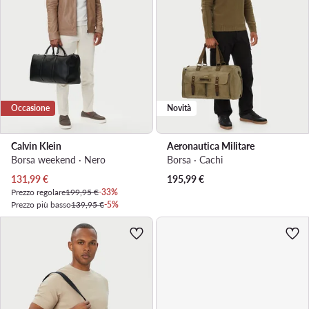
Occasione
Novità
Calvin Klein
Aeronautica Militare
Borsa weekend · Nero
Borsa · Cachi
Prezzo attuale
131,99
€
195,99
€
Prezzo regolare
199,95 €
-33%
Prezzo più basso
139,95 €
-5%