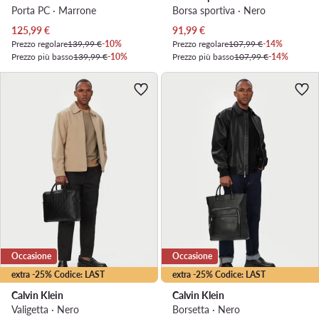
Porta PC · Marrone
Borsa sportiva · Nero
Prezzo attuale
Prezzo attuale
125,99
€
91,99
€
Prezzo regolare
139,99 €
-10%
Prezzo regolare
107,99 €
-14%
Prezzo più basso
139,99 €
-10%
Prezzo più basso
107,99 €
-14%
Occasione
Occasione
extra -25% Codice: LAST
extra -25% Codice: LAST
Calvin Klein
Calvin Klein
Valigetta · Nero
Borsetta · Nero