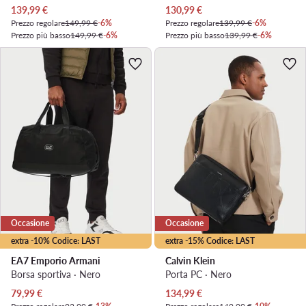
Prezzo attuale
Prezzo attuale
139,99
€
130,99
€
Prezzo regolare
149,99 €
-6%
Prezzo regolare
139,99 €
-6%
Prezzo più basso
149,99 €
-6%
Prezzo più basso
139,99 €
-6%
Occasione
Occasione
extra -10% Codice: LAST
extra -15% Codice: LAST
EA7 Emporio Armani
Calvin Klein
Borsa sportiva · Nero
Porta PC · Nero
Prezzo attuale
Prezzo attuale
79,99
€
134,99
€