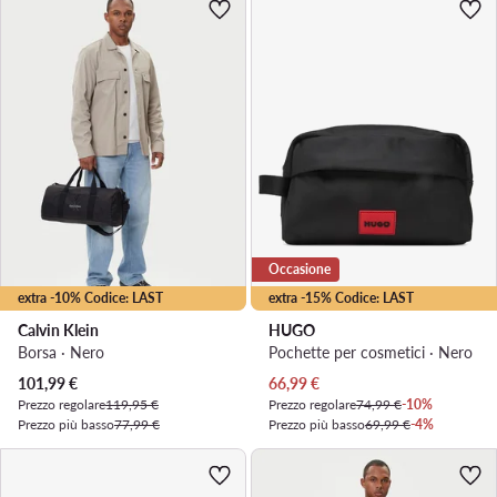
Occasione
extra -10% Codice: LAST
extra -15% Codice: LAST
Calvin Klein
HUGO
Borsa · Nero
Pochette per cosmetici · Nero
Prezzo attuale
Prezzo attuale
101,99
€
66,99
€
Prezzo regolare
119,95 €
Prezzo regolare
74,99 €
-10%
Prezzo più basso
77,99 €
Prezzo più basso
69,99 €
-4%