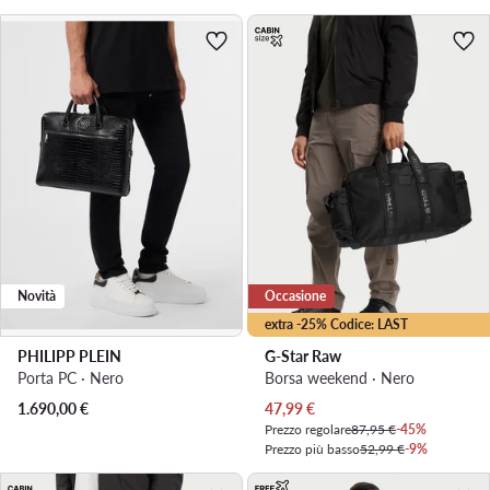
Novità
Occasione
extra -25% Codice: LAST
PHILIPP PLEIN
G-Star Raw
Porta PC · Nero
Borsa weekend · Nero
Prezzo attuale
1.690,00
€
47,99
€
Prezzo regolare
87,95 €
-45%
Prezzo più basso
52,99 €
-9%