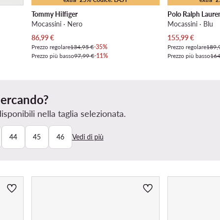
Tommy Hilfiger
Polo Ralph Laure
Mocassini · Nero
Mocassini · Blu
Prezzo attuale
Prezzo attuale
86,99
€
155,99
€
Prezzo regolare
134,95 €
-35%
Prezzo regolare
189,
Prezzo più basso
97,99 €
-11%
Prezzo più basso
164
 cercando?
ponibili nella taglia selezionata.
44
45
46
Vedi di più