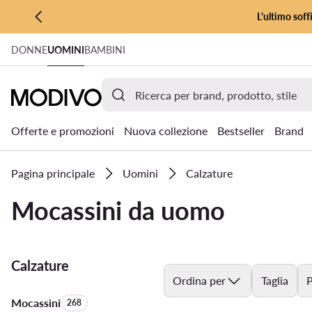
L'ultimo soff
VAI AL CONTENUTO PRINCIPALE
DONNE
UOMINI
BAMBINI
VAI ALLA RICERCA
Offerte e promozioni
Nuova collezione
Bestseller
Brand
Pagina principale
Uomini
Calzature
Mocassini da uomo
Calzature
Ordina per
Taglia
P
Mocassini
Quantità di prodotti:
268