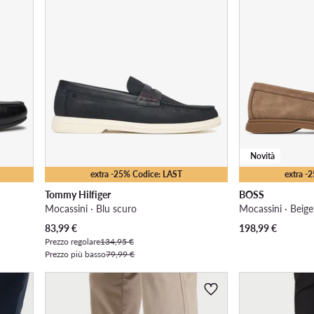
Novità
extra -25% Codice: LAST
extra -
Tommy Hilfiger
BOSS
Mocassini · Blu scuro
Mocassini · Beige
Prezzo attuale
83,99
€
198,99
€
Prezzo regolare
134,95 €
Prezzo più basso
79,99 €