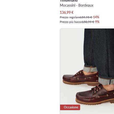
Timberland
Mocassini · Bordeaux
Prezzo attuale
136,99
€
Prezzo regolare
159,95 €
-14%
Prezzo più basso
150,99 €
-9%
Occasione