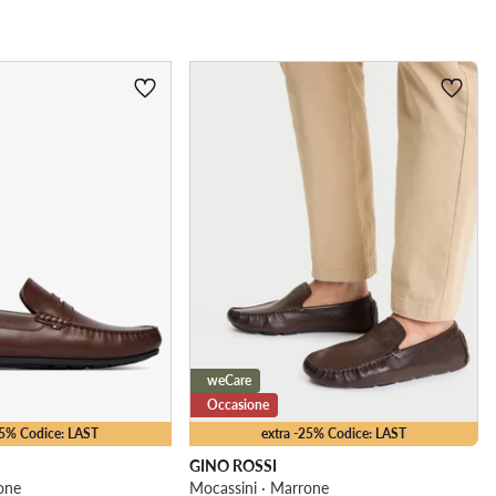
weCare
Occasione
25% Codice: LAST
extra -25% Codice: LAST
GINO ROSSI
one
Mocassini · Marrone