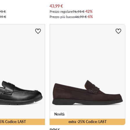
Prezzo attuale
43,99
€
95 €
Prezzo regolare
76,95 €
-42%
99 €
Prezzo più basso
46,99 €
-6%
Novità
15% Codice: LAST
extra -25% Codice: LAST