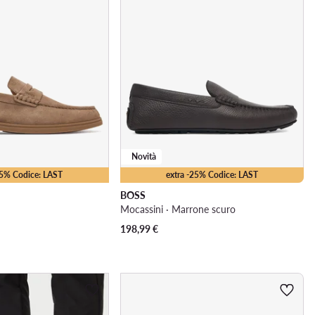
Novità
25% Codice: LAST
extra -25% Codice: LAST
BOSS
Mocassini · Marrone scuro
198,99
€