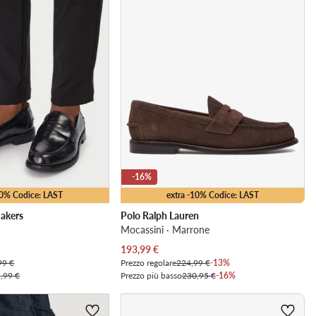
-16%
10% Codice: LAST
extra -10% Codice: LAST
akers
Polo Ralph Lauren
Mocassini · Marrone
Prezzo attuale
193,99
€
99 €
Prezzo regolare
224,99 €
-13%
,99 €
Prezzo più basso
230,95 €
-16%