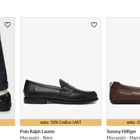
extra -10% Codice: LAST
extra -
Polo Ralph Lauren
Tommy Hilfiger
Mocassini · Nero
Mocassini · Marr