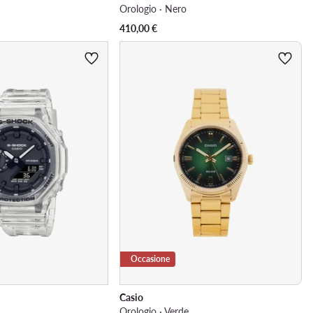
Orologio · Nero
410,00
€
Occasione
Casio
o
Orologio · Verde