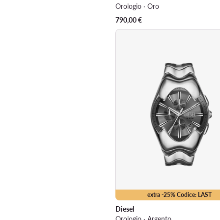
Orologio · Oro
790,00
€
extra -25% Codice: LAST
Diesel
Orologio · Argento