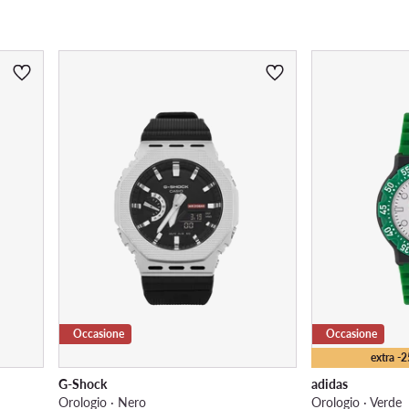
Materiale del cinturino
Occasione
Occasione
extra -
G-Shock
adidas
Orologio · Nero
Orologio · Verde