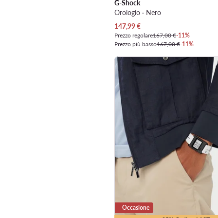
G-Shock
Orologio · Nero
Prezzo attuale
147,99
€
Prezzo regolare
167,00 €
-11%
Prezzo più basso
167,00 €
-11%
Occasione