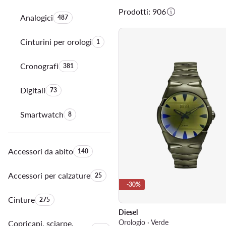
Prodotti: 906
Analogici
Quantità di prodotti:
487
Cinturini per orologi
Quantità di prodotti:
1
Cronografi
Quantità di prodotti:
381
Digitali
Quantità di prodotti:
73
Smartwatch
Quantità di prodotti:
8
Accessori da abito
Quantità di prodotti:
140
Accessori per calzature
Quantità di prodotti:
25
-30%
Cinture
Quantità di prodotti:
275
Diesel
Orologio · Verde
Copricapi, sciarpe,