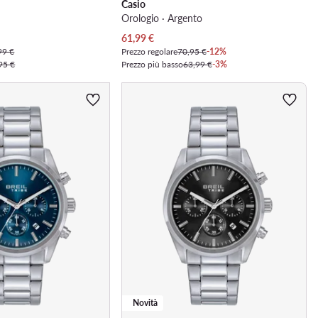
Casio
Orologio · Argento
Prezzo attuale
61,99
€
99 €
Prezzo regolare
70,95 €
-12%
95 €
Prezzo più basso
63,99 €
-3%
Novità