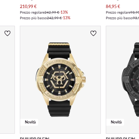
Prezzo attuale
Prezzo attuale
210,99
€
84,95
€
Prezzo regolare
242,99 €
-13%
Prezzo regolare
93,9
Prezzo più basso
242,99 €
-13%
Prezzo più basso
93,
Novità
Novità