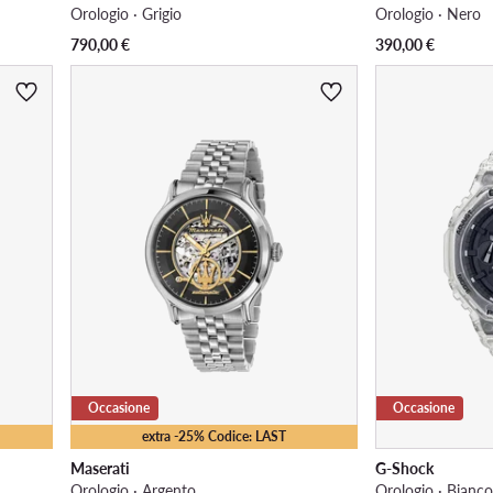
Orologio · Grigio
Orologio · Nero
790,00
€
390,00
€
Occasione
Occasione
extra -25% Codice: LAST
Maserati
G-Shock
Orologio · Argento
Orologio · Bianc