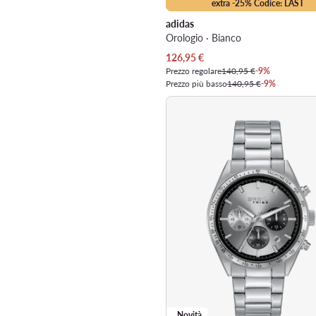
extra -25% Codice: LAST
adidas
Orologio · Bianco
Prezzo attuale
126,95
€
Prezzo regolare
140,95 €
-9%
Prezzo più basso
140,95 €
-9%
Novità