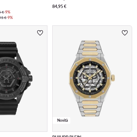
84,95
€
5 €
-9%
95 €
-9%
Novità