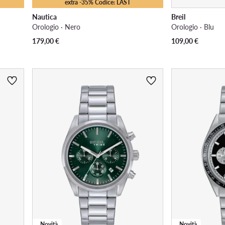
extra -35% Codice: LAST
Nautica
Breil
Orologio · Nero
Orologio · Blu
179,00
€
109,00
€
Novità
Novità