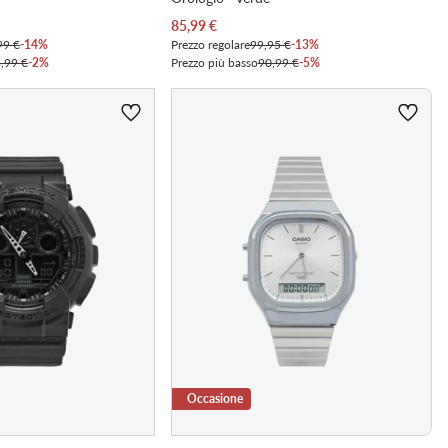
Prezzo attuale
85,99
€
99 €
-14%
Prezzo regolare
99,95 €
-13%
,99 €
-2%
Prezzo più basso
90,99 €
-5%
Occasione