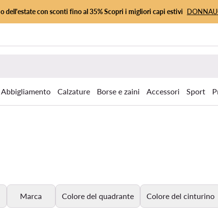
io dell'estate con sconti fino al 35% Scopri i migliori capi estivi
DONNA
Abbigliamento
Calzature
Borse e zaini
Accessori
Sport
P
Marca
Colore del quadrante
Colore del cinturino