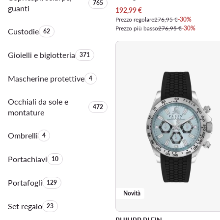
Quantità di prodotti:
765
guanti
Prezzo attuale
192,99
€
Prezzo regolare
276,95 €
-30%
Prezzo più basso
276,95 €
-30%
Custodie
Quantità di prodotti:
62
Gioielli e bigiotteria
Quantità di prodotti:
371
Mascherine protettive
Quantità di prodotti:
4
Occhiali da sole e
Quantità di prodotti:
472
montature
Ombrelli
Quantità di prodotti:
4
Portachiavi
Quantità di prodotti:
10
Portafogli
Quantità di prodotti:
129
Novità
Set regalo
Quantità di prodotti:
23