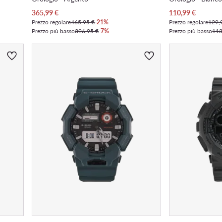
Prezzo attuale
Prezzo attuale
365,99
€
110,99
€
Prezzo regolare
465,95 €
-21%
Prezzo regolare
129,
Prezzo più basso
396,95 €
-7%
Prezzo più basso
113