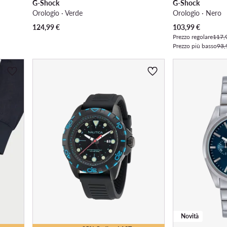
G-Shock
G-Shock
Orologio · Verde
Orologio · Nero
Prezzo attuale
124,99
€
103,99
€
Prezzo regolare
117,
Prezzo più basso
93,
Novità