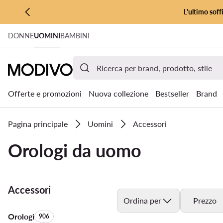
L'ultimo soff
VAI AL CONTENUTO PRINCIPALE
DONNE
UOMINI
BAMBINI
VAI ALLA RICERCA
Offerte e promozioni
Nuova collezione
Bestseller
Brand
Pagina principale
Uomini
Accessori
Orologi da uomo
Accessori
Ordina per
Prezzo
Orologi
Quantità di prodotti:
906