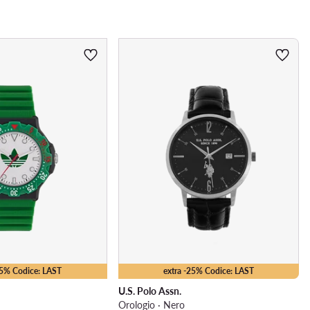
25% Codice: LAST
extra -25% Codice: LAST
U.S. Polo Assn.
Orologio · Nero