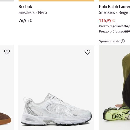
Reebok
Polo Ralph Laure
Sneakers · Nero
Sneakers · Beige
Prezzo attuale
76,95
€
116,99
€
Prezzo regolare
134,
Prezzo più basso
129
Sponsorizzato