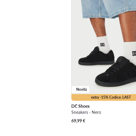
Novità
extra -15% Codice: LAST
DC Shoes
Sneakers · Nero
69,99
€