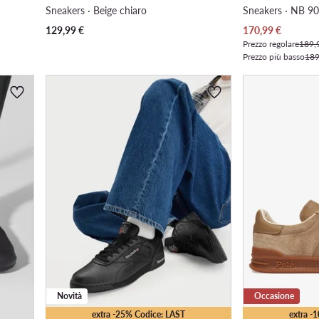
Sneakers · Beige chiaro
Sneakers · NB 90
Prezzo attuale
129,99
€
170,99
€
Prezzo regolare
189,
Prezzo più basso
189
Novità
Occasione
extra -25% Codice: LAST
extra -