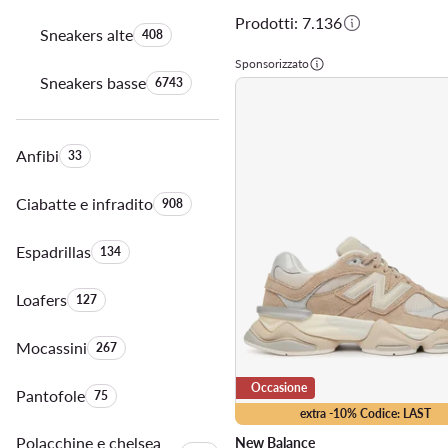
Prodotti: 7.136
Sneakers alte
Quantità di prodotti:
408
Sponsorizzato
Sneakers basse
Quantità di prodotti:
6743
Anfibi
Quantità di prodotti:
33
Ciabatte e infradito
Quantità di prodotti:
908
Espadrillas
Quantità di prodotti:
134
Loafers
Quantità di prodotti:
127
Mocassini
Quantità di prodotti:
267
Occasione
Pantofole
Quantità di prodotti:
75
extra -10% Codice: LAST
Polacchine e chelsea
New Balance