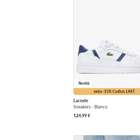
Novità
extra -15% Codice: LAST
Lacoste
Sneakers · Bianco
124,99
€