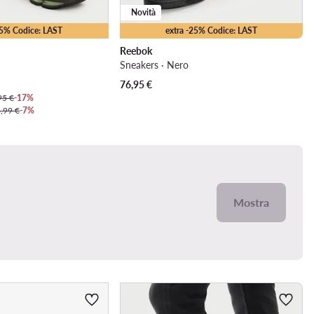
Novità
25% Codice: LAST
extra -25% Codice: LAST
Reebok
Sneakers · Nero
76,95
€
95 €
-17%
,99 €
-7%
Mostra