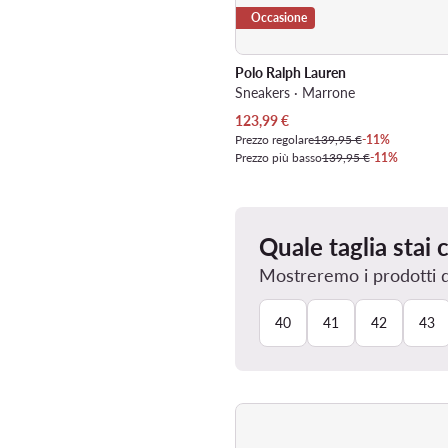
Occasione
Polo Ralph Lauren
Sneakers · Marrone
Prezzo attuale
123,99
€
Prezzo regolare
139,95 €
-11%
Prezzo più basso
139,95 €
-11%
Quale taglia stai
Mostreremo i prodotti dis
40
41
42
43