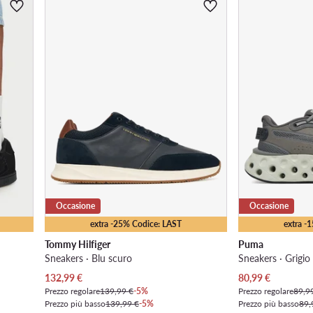
Occasione
Occasione
extra -25% Codice: LAST
extra -
Tommy Hilfiger
Puma
Sneakers · Blu scuro
Sneakers · Grigio
Prezzo attuale
Prezzo attuale
132,99
€
80,99
€
Prezzo regolare
139,99 €
-5%
Prezzo regolare
89,9
Prezzo più basso
139,99 €
-5%
Prezzo più basso
89,