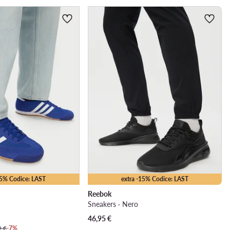
15% Codice: LAST
extra -15% Codice: LAST
Reebok
Sneakers · Nero
46,95
€
9 €
-7%