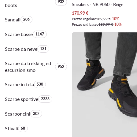
Quantità di prodotti:
932
Sneakers · NB 9060 · Beige
boots
Prezzo attuale
170,99
€
Sandali
Quantità di prodotti:
Prezzo regolare
189,99 €
-10%
206
Prezzo più basso
189,99 €
-10%
Scarpe basse
Quantità di prodotti:
1147
Scarpe da neve
Quantità di prodotti:
131
Scarpe da trekking ed
Quantità di prodotti:
952
escursionismo
Scarpe in tela
Quantità di prodotti:
530
Scarpe sportive
Quantità di prodotti:
2333
Scarponcini
Quantità di prodotti:
302
Stivali
Quantità di prodotti:
68