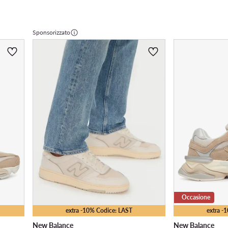
Sponsorizzato
Occasione
extra -10% Codice: LAST
extra -
New Balance
New Balance