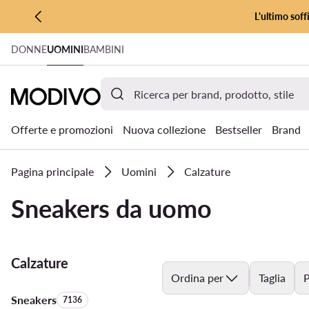
L'ultimo soff
VAI AL CONTENUTO PRINCIPALE
DONNE
UOMINI
BAMBINI
VAI ALLA RICERCA
Offerte e promozioni
Nuova collezione
Bestseller
Brand
Pagina principale
Uomini
Calzature
Sneakers da uomo
Calzature
Ordina per
Taglia
P
Sneakers
Quantità di prodotti:
7136