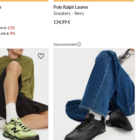
n
Polo Ralph Lauren
Sneakers · Nero
134,99
€
99 €
-13%
,95 €
-9%
Sponsorizzato