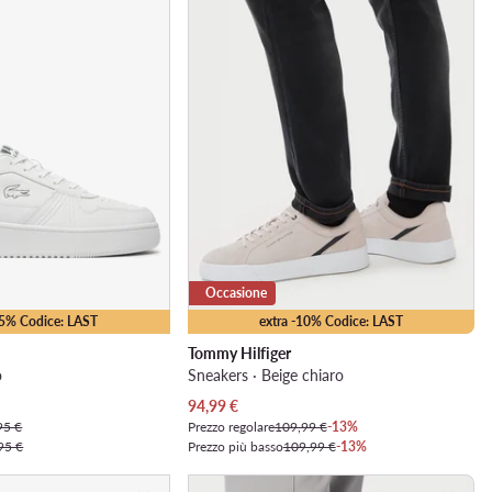
Occasione
15% Codice: LAST
extra -10% Codice: LAST
Tommy Hilfiger
o
Sneakers · Beige chiaro
Prezzo attuale
94,99
€
95 €
Prezzo regolare
109,99 €
-13%
95 €
Prezzo più basso
109,99 €
-13%