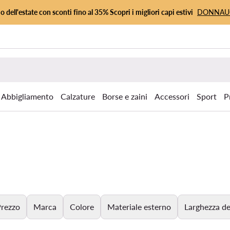
io dell'estate con sconti fino al 35% Scopri i migliori capi estivi
DONNA
Abbigliamento
Calzature
Borse e zaini
Accessori
Sport
P
rezzo
Marca
Colore
Materiale esterno
Larghezza de