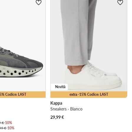
Novità
15% Codice: LAST
extra -15% Codice: LAST
Kappa
Sneakers · Bianco
29,99
€
9 €
-10%
99 €
-10%