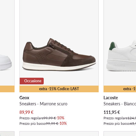
Occasione
extra -15% Codice: LAST
extra -
Geox
Lacoste
Sneakers · Marrone scuro
Sneakers · Bianc
Prezzo attuale
Prezzo attuale
89,99
€
111,95
€
Prezzo regolare
99,99 €
-10%
Prezzo regolare
124,
Prezzo più basso
99,99 €
-10%
Prezzo più basso
65,