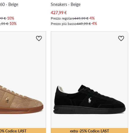
60 · Beige
Sneakers · Beige
Prezzo attuale
427,99
€
99 €
-10%
Prezzo regolare
449,99 €
-4%
,99 €
-10%
Prezzo più basso
449,99 €
-4%
10% Codice: LAST
extra -25% Codice: LAST