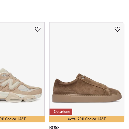
Occasione
10% Codice: LAST
extra -25% Codice: LAST
BOSS