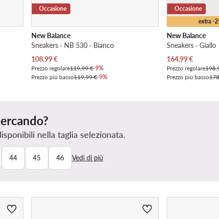
Occasione
Occasione
extra -
New Balance
New Balance
Sneakers · NB 530 · Bianco
Sneakers · Giallo
Prezzo attuale
Prezzo attuale
108,99
€
164,99
€
Prezzo regolare
119,99 €
-9%
Prezzo regolare
198,
Prezzo più basso
119,99 €
-9%
Prezzo più basso
178
 cercando?
ponibili nella taglia selezionata.
44
45
46
Vedi di più