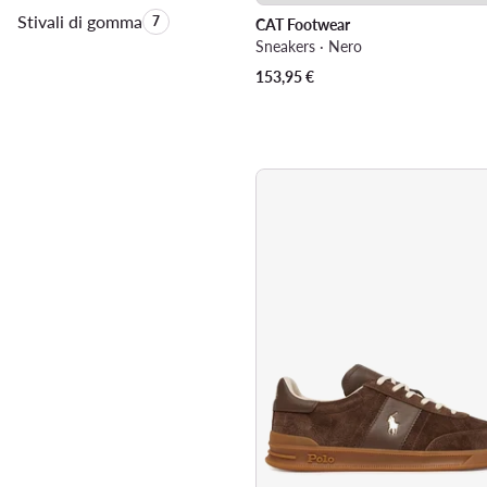
Stivali di gomma
Quantità di prodotti:
7
CAT Footwear
Sneakers · Nero
153,95
€