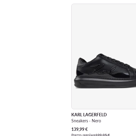
KARL LAGERFELD
Sneakers · Nero
Prezzo attuale
139,99
€
Prezzo regolare
199,95 €