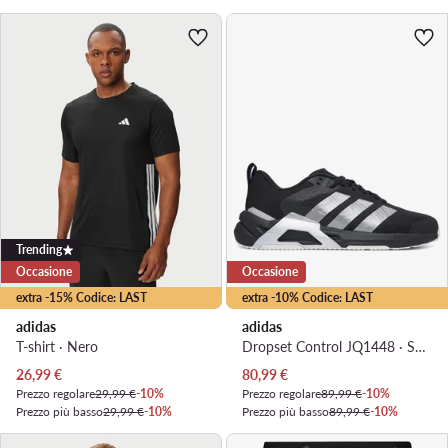
Trending
Occasione
Occasione
extra -15% Codice: LAST
extra -10% Codice: LAST
adidas
adidas
T-shirt · Nero
Dropset Control JQ1448 · Scarpe da palestra
Prezzo attuale
Prezzo attuale
26,99
€
80,99
€
Prezzo regolare
29,99 €
-10%
Prezzo regolare
89,99 €
-10%
Prezzo più basso
29,99 €
-10%
Prezzo più basso
89,99 €
-10%