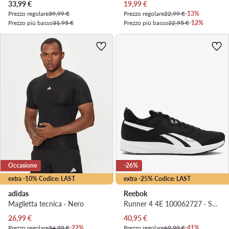
Prezzo attuale
Prezzo attuale
33,99
€
19,99
€
Prezzo regolare
39,99 €
Prezzo regolare
22,99 €
-13%
Prezzo più basso
31,95 €
Prezzo più basso
22,95 €
-12%
Occasione
-26%
extra -10% Codice: LAST
extra -25% Codice: LAST
adidas
Reebok
Maglietta tecnica · Nero
Runner 4 4E 100062727 · Scarpe running
Prezzo attuale
Prezzo attuale
26,99
€
40,95
€
Prezzo regolare
34,99 €
-22%
Prezzo regolare
69,99 €
-41%