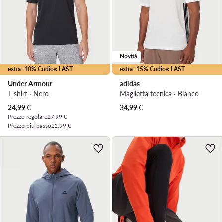
Novità
extra -10% Codice: LAST
extra -15% Codice: LAST
Under Armour
adidas
T-shirt · Nero
Maglietta tecnica · Bianco
Prezzo attuale
24,99
€
34,99
€
Prezzo regolare
27,99 €
Prezzo più basso
22,99 €