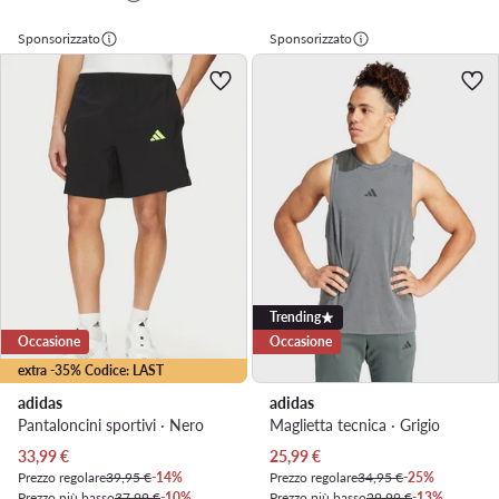
Sponsorizzato
Sponsorizzato
Trending
Occasione
Occasione
extra -35% Codice: LAST
adidas
adidas
Pantaloncini sportivi · Nero
Maglietta tecnica · Grigio
Prezzo attuale
Prezzo attuale
33,99
€
25,99
€
Prezzo regolare
39,95 €
-14%
Prezzo regolare
34,95 €
-25%
Prezzo più basso
37,99 €
-10%
Prezzo più basso
29,99 €
-13%