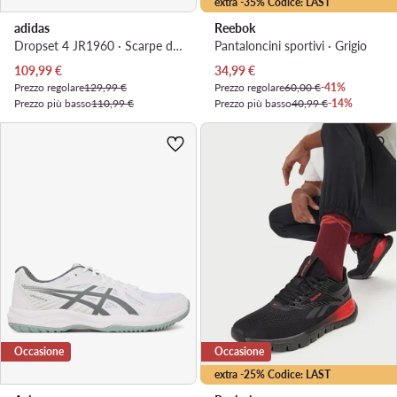
extra -35% Codice: LAST
adidas
Reebok
Dropset 4 JR1960 · Scarpe da palestra
Pantaloncini sportivi · Grigio
Prezzo attuale
Prezzo attuale
109,99
€
34,99
€
Prezzo regolare
129,99 €
Prezzo regolare
60,00 €
-41%
Prezzo più basso
110,99 €
Prezzo più basso
40,99 €
-14%
Occasione
Occasione
extra -25% Codice: LAST