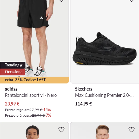
Trending
Occasione
extra -35% Codice: LAST
adidas
Skechers
Pantaloncini sportivi · Nero
Max Cushioning Premier 2.0-Vantage 2.0 220840/BKCC · Sneakers
Prezzo attuale
23,99
€
114,99
€
Prezzo regolare
27,99 €
-14%
Prezzo più basso
25,99 €
-7%