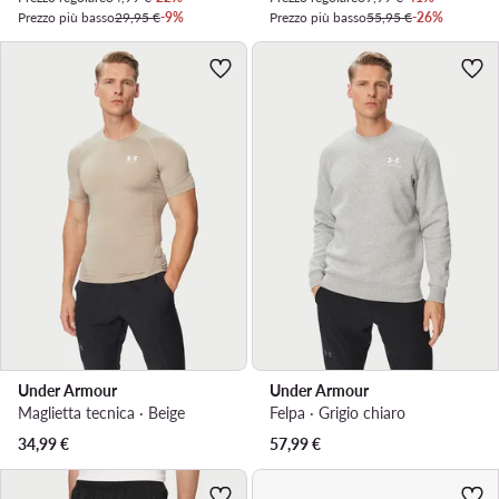
Prezzo più basso
29,95 €
-9%
Prezzo più basso
55,95 €
-26%
Under Armour
Under Armour
Maglietta tecnica · Beige
Felpa · Grigio chiaro
34,99
€
57,99
€