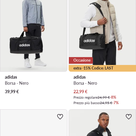
Occasione
extra -15% Codice: LAST
adidas
adidas
Borsa · Nero
Borsa · Nero
Prezzo attuale
39,99
€
22,99
€
Prezzo regolare
24,99 €
-8%
Prezzo più basso
24,95 €
-7%