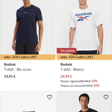
Occasione
extra -25% Codice: LAST
extra -25% Codice: LAST
Reebok
Reebok
T-shirt · Blu scuro
T-shirt · Bianco
Prezzo attuale
14,95
€
24,99
€
Prezzo regolare
59,95 €
-58%
Prezzo più basso
27,99 €
-10%