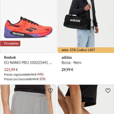
Occasione
extra -15% Codice: LAST
Reebok
adidas
EO NANO PRO 100225441 · Scarpe da palestra
Borsa · Nero
Prezzo attuale
121,99
€
29,99
€
Prezzo regolare
220,95 €
-44%
Prezzo più basso
135,99 €
-10%