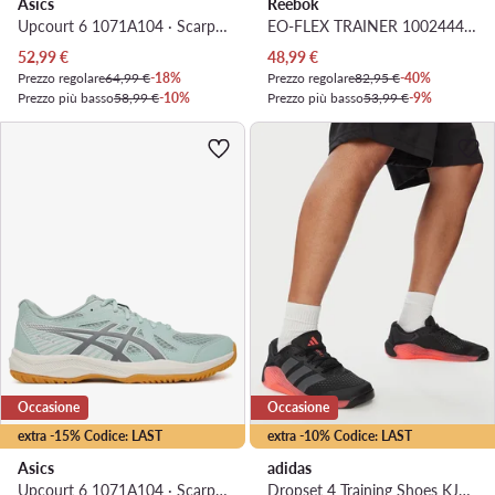
Asics
Reebok
Upcourt 6 1071A104 · Scarpe da palestra
EO-FLEX TRAINER 100244444 · Scarpe da palestra
Prezzo attuale
Prezzo attuale
52,99
€
48,99
€
Prezzo regolare
64,99 €
-18%
Prezzo regolare
82,95 €
-40%
Prezzo più basso
58,99 €
-10%
Prezzo più basso
53,99 €
-9%
Occasione
Occasione
extra -15% Codice: LAST
extra -10% Codice: LAST
Asics
adidas
Upcourt 6 1071A104 · Scarpe da palestra
Dropset 4 Training Shoes KJ6612 · Scarpe da palestra