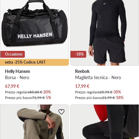
Occasione
-18%
extra -25% Codice: LAST
Helly Hansen
Reebok
Borsa · Nero
Maglietta tecnica · Nero
Prezzo attuale
Prezzo attuale
67,99
€
17,99
€
Prezzo regolare
85,00 €
-20%
Prezzo regolare
25,95 €
-30%
Prezzo più basso
71,99 €
-5%
Prezzo più basso
21,99 €
-18%