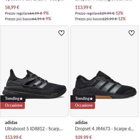
Prezzo attuale
Prezzo attuale
58,99
€
113,99
€
Prezzo regolare
64,99 €
-9%
Prezzo regolare
129,99 €
-12%
Prezzo più basso
64,99 €
-9%
Prezzo più basso
129,99 €
-12%
Trending
Trending
Occasione
Occasione
adidas
adidas
Ultraboost 5 ID8812 · Scarpe running
Dropset 4 JR4673 · Scarpe da palestra
Prezzo attuale
Prezzo attuale
153,99
€
109,99
€