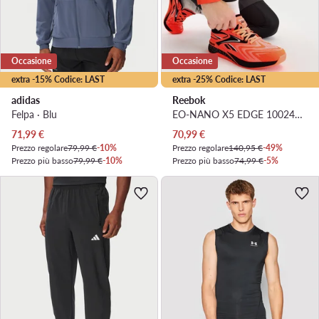
Occasione
Occasione
extra -15% Codice: LAST
extra -25% Codice: LAST
adidas
Reebok
Felpa · Blu
EO-NANO X5 EDGE 100244428 · Scarpe da palestra
Prezzo attuale
Prezzo attuale
71,99
€
70,99
€
Prezzo regolare
79,99 €
-10%
Prezzo regolare
140,95 €
-49%
Prezzo più basso
79,99 €
-10%
Prezzo più basso
74,99 €
-5%