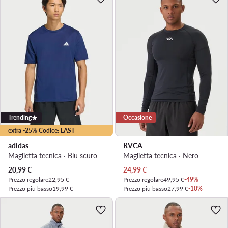
Trending
Occasione
extra -25% Codice: LAST
adidas
RVCA
Maglietta tecnica · Blu scuro
Maglietta tecnica · Nero
Prezzo attuale
Prezzo attuale
20,99
€
24,99
€
Prezzo regolare
22,95 €
Prezzo regolare
49,95 €
-49%
Prezzo più basso
19,99 €
Prezzo più basso
27,99 €
-10%