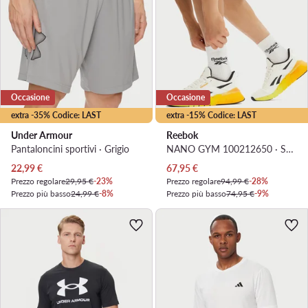
Occasione
Occasione
extra -35% Codice: LAST
extra -15% Codice: LAST
Under Armour
Reebok
Pantaloncini sportivi · Grigio
NANO GYM 100212650 · Scarpe da palestra
Prezzo attuale
Prezzo attuale
22,99
€
67,95
€
Prezzo regolare
29,95 €
-23%
Prezzo regolare
94,99 €
-28%
Prezzo più basso
24,99 €
-8%
Prezzo più basso
74,95 €
-9%