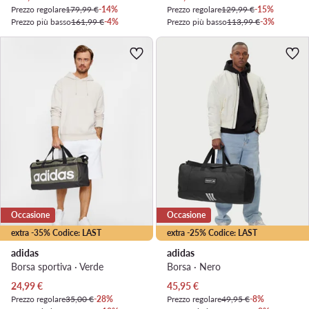
Prezzo regolare
179,99 €
-14%
Prezzo regolare
129,99 €
-15%
Prezzo più basso
161,99 €
-4%
Prezzo più basso
113,99 €
-3%
Occasione
Occasione
extra -35% Codice: LAST
extra -25% Codice: LAST
adidas
adidas
Borsa sportiva · Verde
Borsa · Nero
Prezzo attuale
Prezzo attuale
24,99
€
45,95
€
Prezzo regolare
35,00 €
-28%
Prezzo regolare
49,95 €
-8%