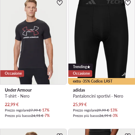
Trending
Occasione
Occasione
extra -35% Codice: LAST
Under Armour
adidas
T-shirt · Nero
Pantaloncini sportivi · Nero
Prezzo attuale
Prezzo attuale
22,99
€
25,99
€
Prezzo regolare
27,99 €
-17%
Prezzo regolare
29,99 €
-13%
Prezzo più basso
24,95 €
-7%
Prezzo più basso
26,99 €
-3%