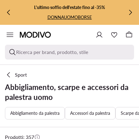
VAI AL CONTENUTO PRINCIPALE
VAI ALLA RICERCA
L'ultimo soffio dell'estate fino al -35%
DONNA
UOMO
BORSE
Ricerca per brand, prodotto, stile
Sport
Abbigliamento, scarpe e accessori da
palestra uomo
Abbigliamento da palestra
Accessori da palestra
Scarpe da
Prodotti: 357