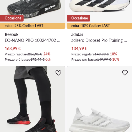
Occasione
Occasione
extra -25% Codice: LAST
extra -10% Codice: LAST
Reebok
adidas
EO-NANO PRO 100244702 · Scarpe da palestra
adizero Dropset Pro Training Shoes KK1551 · Scarpe da palestra
Prezzo attuale
Prezzo attuale
163,99
€
134,99
€
Prezzo regolare
216,95 €
-24%
Prezzo regolare
149,99 €
-10%
Prezzo più basso
172,99 €
-5%
Prezzo più basso
149,99 €
-10%