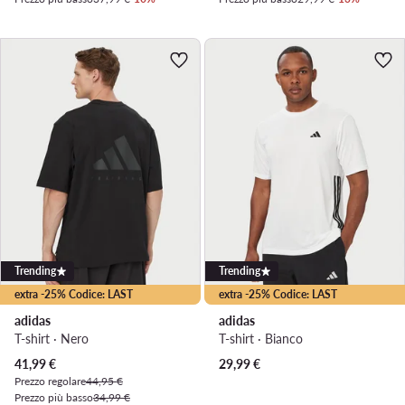
Trending
Trending
extra -25% Codice: LAST
extra -25% Codice: LAST
adidas
adidas
T-shirt · Nero
T-shirt · Bianco
Prezzo attuale
41,99
€
29,99
€
Prezzo regolare
44,95 €
Prezzo più basso
34,99 €