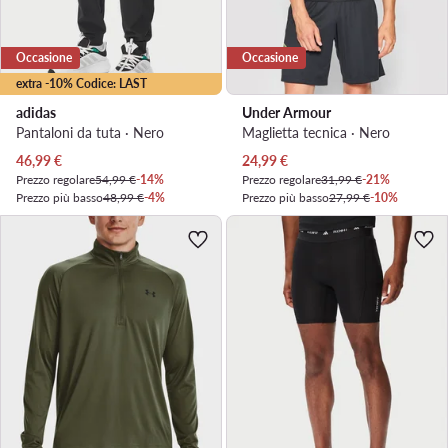
Occasione
Occasione
extra -10% Codice: LAST
adidas
Under Armour
Pantaloni da tuta · Nero
Maglietta tecnica · Nero
Prezzo attuale
Prezzo attuale
46,99
€
24,99
€
Prezzo regolare
54,99 €
-14%
Prezzo regolare
31,99 €
-21%
Prezzo più basso
48,99 €
-4%
Prezzo più basso
27,99 €
-10%