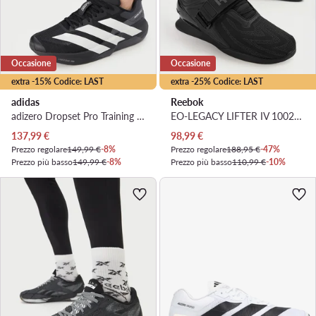
Occasione
Occasione
extra -15% Codice: LAST
extra -25% Codice: LAST
adidas
Reebok
adizero Dropset Pro Training Shoes KH6710 · Scarpe da palestra
EO-LEGACY LIFTER IV 100248687 · Scarpe da palestra
Prezzo attuale
Prezzo attuale
137,99
€
98,99
€
Prezzo regolare
149,99 €
-8%
Prezzo regolare
188,95 €
-47%
Prezzo più basso
149,99 €
-8%
Prezzo più basso
110,99 €
-10%