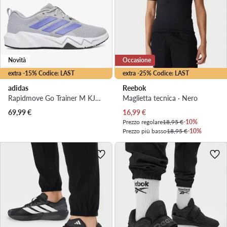
Novità
Occasione
extra -15% Codice: LAST
extra -25% Codice: LAST
adidas
Reebok
Rapidmove Go Trainer M KJ9184 · Scarpe da palestra
Maglietta tecnica · Nero
Prezzo attuale
69,99
€
16,99
€
Prezzo regolare
18,95 €
-10%
Prezzo più basso
18,95 €
-10%