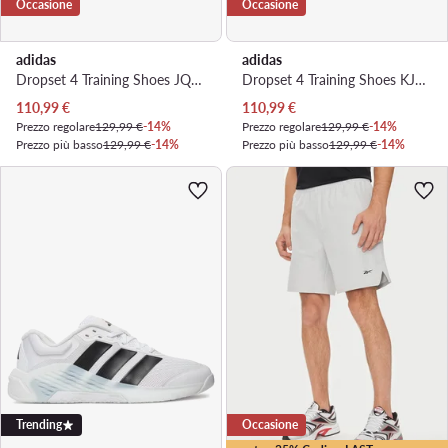
Occasione
Occasione
adidas
adidas
Dropset 4 Training Shoes JQ1769 · Scarpe da palestra
Dropset 4 Training Shoes KJ6611 · Scarpe da palestra
Prezzo attuale
Prezzo attuale
110,99
€
110,99
€
Prezzo regolare
129,99 €
-14%
Prezzo regolare
129,99 €
-14%
Prezzo più basso
129,99 €
-14%
Prezzo più basso
129,99 €
-14%
Trending
Occasione