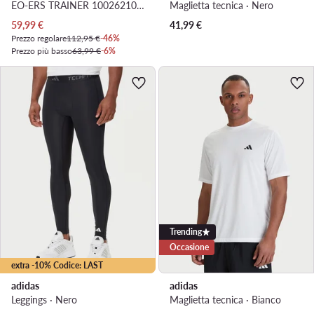
EO-ERS TRAINER 100262101 · Scarpe da palestra
Maglietta tecnica · Nero
Prezzo attuale
59,99
€
41,99
€
Prezzo regolare
112,95 €
-46%
Prezzo più basso
63,99 €
-6%
Trending
Occasione
extra -10% Codice: LAST
adidas
adidas
Leggings · Nero
Maglietta tecnica · Bianco