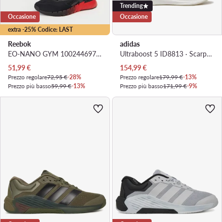
Trending
Occasione
Occasione
extra -25% Codice: LAST
Reebok
adidas
EO-NANO GYM 100244697 · Scarpe da palestra
Ultraboost 5 ID8813 · Scarpe running
Prezzo attuale
Prezzo attuale
51,99
€
154,99
€
Prezzo regolare
72,95 €
-28%
Prezzo regolare
179,99 €
-13%
Prezzo più basso
59,99 €
-13%
Prezzo più basso
171,99 €
-9%