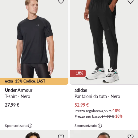
-18%
extra -15% Codice: LAST
Under Armour
adidas
T-shirt · Nero
Pantaloni da tuta · Nero
Prezzo attuale
27,99
€
52,99
€
Prezzo regolare
64,99 €
-18%
Prezzo più basso
64,99 €
-18%
Sponsorizzato
Sponsorizzato