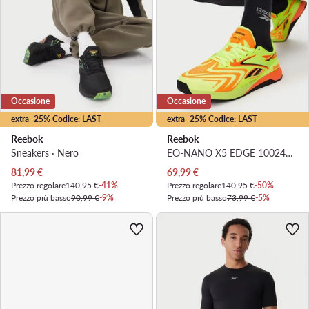
Occasione
Occasione
extra -25% Codice: LAST
extra -25% Codice: LAST
Reebok
Reebok
Sneakers · Nero
EO-NANO X5 EDGE 100249412 · Scarpe da palestra
Prezzo attuale
Prezzo attuale
81,99
€
69,99
€
Prezzo regolare
140,95 €
-41%
Prezzo regolare
140,95 €
-50%
Prezzo più basso
90,99 €
-9%
Prezzo più basso
73,99 €
-5%