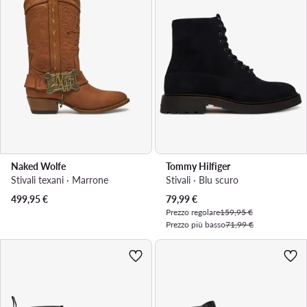
Naked Wolfe
Tommy Hilfiger
Stivali texani · Marrone
Stivali · Blu scuro
Prezzo attuale
499,95
€
79,99
€
Prezzo regolare
159,95 €
Prezzo più basso
71,99 €