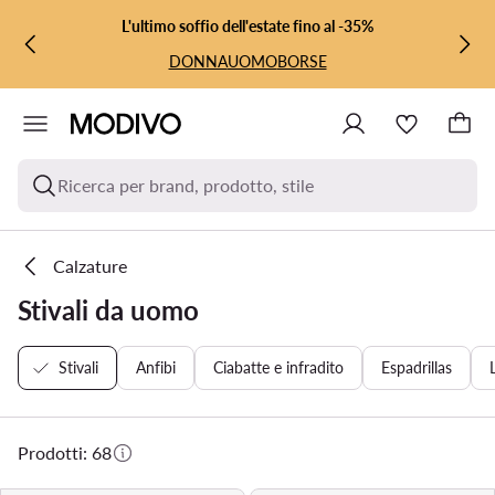
VAI AL CONTENUTO PRINCIPALE
VAI ALLA RICERCA
L'ultimo soffio dell'estate fino al -35%
DONNA
UOMO
BORSE
Ricerca per brand, prodotto, stile
Calzature
Stivali da uomo
Stivali
Anfibi
Ciabatte e infradito
Espadrillas
Prodotti: 68