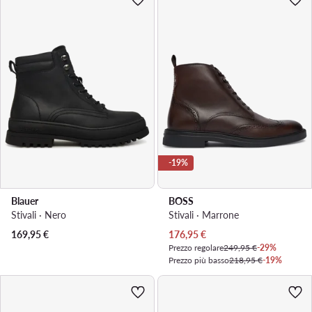
-19%
Blauer
BOSS
Stivali · Nero
Stivali · Marrone
Prezzo attuale
169,95
€
176,95
€
Prezzo regolare
249,95 €
-29%
Prezzo più basso
218,95 €
-19%