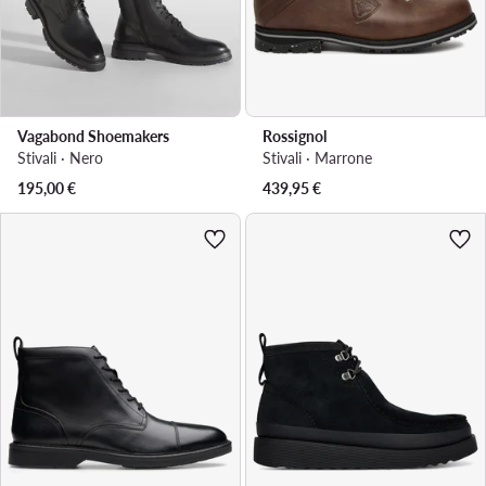
Vagabond Shoemakers
Rossignol
Stivali · Nero
Stivali · Marrone
195,00
€
439,95
€