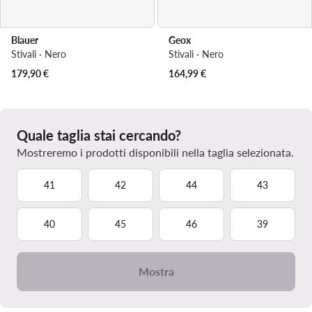
Blauer
Geox
Stivali · Nero
Stivali · Nero
179,90
€
164,99
€
Quale taglia stai cercando?
Mostreremo i prodotti disponibili nella taglia selezionata.
41
42
44
43
40
45
46
39
Mostra