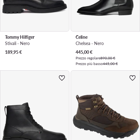
Tommy Hilfiger
Celine
Stivali · Nero
Chelsea · Nero
Prezzo attuale
189,95
€
445,00
€
Prezzo regolare
890,00 €
Prezzo più basso
445,00 €