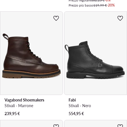
Prezzo regolare
102,25 €
-6%
Prezzo più basso
119,99 €
-20%
Vagabond Shoemakers
Fabi
Stivali · Marrone
Stivali · Nero
239,95
€
554,95
€