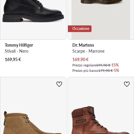
Occasione
Tommy Hilfiger
Dr. Martens
Stivali · Nero
Scarpe · Marrone
Prezzo attuale
169,95
€
169,90
€
Prezzo regolare
199,90 €
-15%
Prezzo più basso
179,90 €
-5%