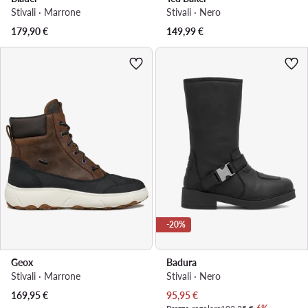
Stivali · Marrone
Stivali · Nero
179,90
€
149,99
€
-20%
Geox
Badura
Stivali · Marrone
Stivali · Nero
Prezzo attuale
169,95
€
95,95
€