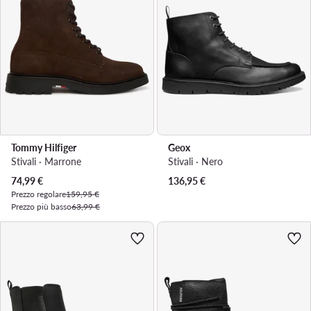
Tommy Hilfiger
Geox
Stivali · Marrone
Stivali · Nero
Prezzo attuale
74,99
€
136,95
€
Prezzo regolare
159,95 €
Prezzo più basso
63,99 €