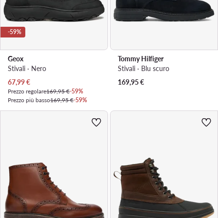
-59%
Geox
Tommy Hilfiger
Stivali · Nero
Stivali · Blu scuro
Prezzo attuale
67,99
€
169,95
€
Prezzo regolare
169,95 €
-59%
Prezzo più basso
169,95 €
-59%