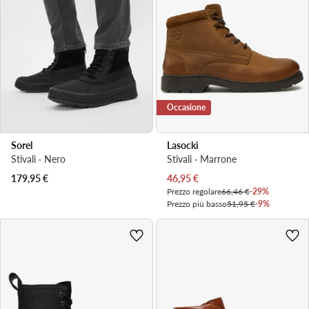
Occasione
Sorel
Lasocki
Stivali · Nero
Stivali · Marrone
Prezzo attuale
179,95
€
46,95
€
Prezzo regolare
66,46 €
-29%
Prezzo più basso
51,95 €
-9%