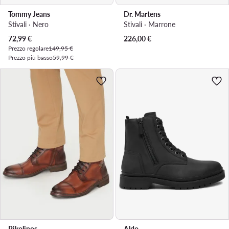
Tommy Jeans
Dr. Martens
Stivali · Nero
Stivali · Marrone
Prezzo attuale
72,99
€
226,00
€
Prezzo regolare
149,95 €
Prezzo più basso
59,99 €
Pikolinos
Aldo