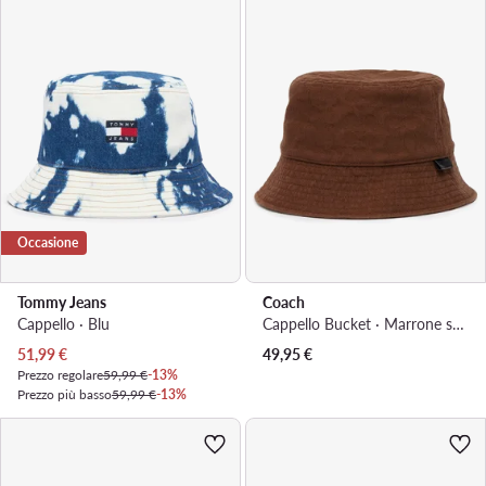
Occasione
Tommy Jeans
Coach
Cappello · Blu
Cappello Bucket · Marrone scuro
Prezzo attuale
51,99
€
49,95
€
Prezzo regolare
59,99 €
-13%
Prezzo più basso
59,99 €
-13%