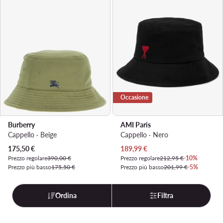
Occasione
Burberry
AMI Paris
Cappello · Beige
Cappello · Nero
Prezzo attuale
Prezzo attuale
175,50
€
189,99
€
Prezzo regolare
390,00 €
Prezzo regolare
212,95 €
-10%
Prezzo più basso
175,50 €
Prezzo più basso
201,99 €
-5%
Ordina
Filtra