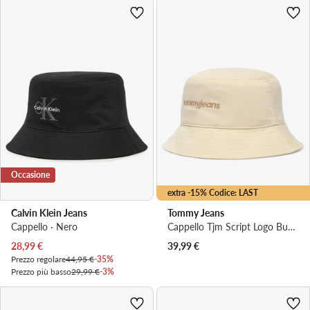
Occasione
extra -15% Codice: LAST
Calvin Klein Jeans
Tommy Jeans
Cappello · Nero
Cappello Tjm Script Logo Bucket AM0AM14706
Prezzo attuale
28,99
€
39,99
€
Prezzo regolare
44,95 €
-35%
Prezzo più basso
29,99 €
-3%