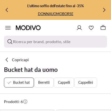
VAI AL CONTENUTO PRINCIPALE
VAI ALLA RICERCA
L'ultimo soffio dell'estate fino al -35%
DONNA
UOMO
BORSE
Ricerca per brand, prodotto, stile
Copricapi
Bucket hat da uomo
Bucket hat
Berretti
Cappelli
Cappellini
Prodotti: 6