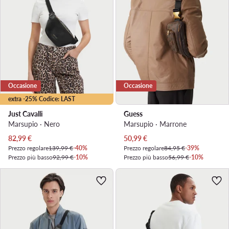
Occasione
Occasione
extra -25% Codice: LAST
Just Cavalli
Guess
Marsupio · Nero
Marsupio · Marrone
Prezzo attuale
Prezzo attuale
82,99
€
50,99
€
Prezzo regolare
139,99 €
-40%
Prezzo regolare
84,95 €
-39%
Prezzo più basso
92,99 €
-10%
Prezzo più basso
56,99 €
-10%