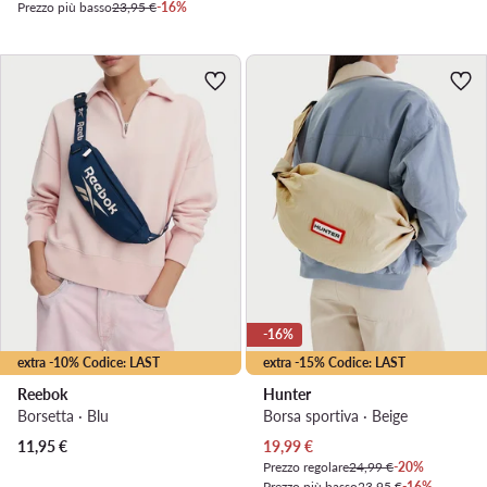
Prezzo più basso
23,95 €
-16%
-16%
extra -10% Codice: LAST
extra -15% Codice: LAST
Reebok
Hunter
Borsetta · Blu
Borsa sportiva · Beige
Prezzo attuale
11,95
€
19,99
€
Prezzo regolare
24,99 €
-20%
Prezzo più basso
23,95 €
-16%