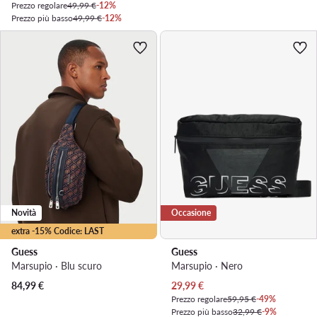
Prezzo regolare
49,99 €
-12%
Prezzo più basso
49,99 €
-12%
Novità
Occasione
extra -15% Codice: LAST
Guess
Guess
Marsupio · Blu scuro
Marsupio · Nero
Prezzo attuale
84,99
€
29,99
€
Prezzo regolare
59,95 €
-49%
Prezzo più basso
32,99 €
-9%