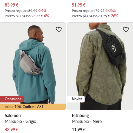
Prezzo attuale
Prezzo attuale
83,99
€
51,95
€
Prezzo regolare
89,99 €
-6%
Prezzo regolare
79,95 €
-35%
Prezzo più basso
89,99 €
-6%
Prezzo più basso
70,95 €
-26%
Occasione
Novità
extra -10% Codice: LAST
Salomon
Billabong
Marsupio · Grigio
Marsupio · Nero
Prezzo attuale
43,99
€
11,99
€