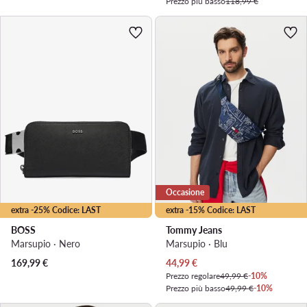
Prezzo più basso
118,99 €
Occasione
extra -25% Codice: LAST
extra -15% Codice: LAST
BOSS
Tommy Jeans
Marsupio · Nero
Marsupio · Blu
Prezzo attuale
169,99
€
44,99
€
Prezzo regolare
49,99 €
-10%
Prezzo più basso
49,99 €
-10%