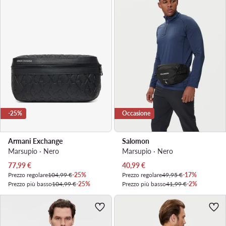
-25%
Occasione
Armani Exchange
Salomon
Marsupio · Nero
Marsupio · Nero
Prezzo attuale
Prezzo attuale
77,99
€
40,99
€
Prezzo regolare
104,99 €
-25%
Prezzo regolare
49,95 €
-17%
Prezzo più basso
104,99 €
-25%
Prezzo più basso
41,99 €
-2%