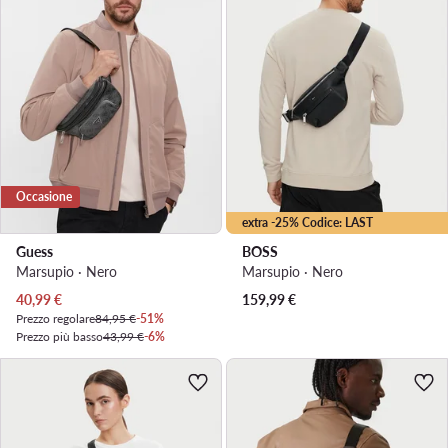
Occasione
extra -25% Codice: LAST
Guess
BOSS
Marsupio · Nero
Marsupio · Nero
Prezzo attuale
40,99
€
159,99
€
Prezzo regolare
84,95 €
-51%
Prezzo più basso
43,99 €
-6%