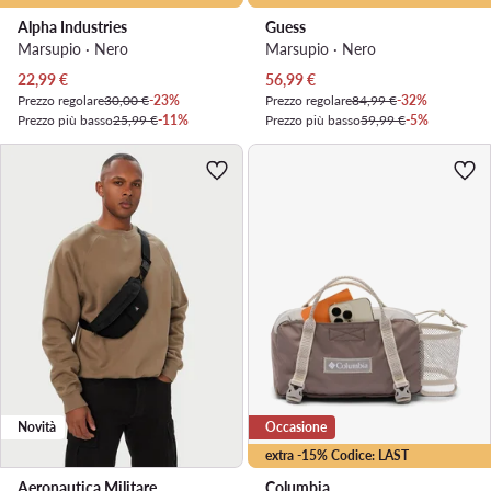
Alpha Industries
Guess
Marsupio · Nero
Marsupio · Nero
Prezzo attuale
Prezzo attuale
22,99
€
56,99
€
Prezzo regolare
30,00 €
-23%
Prezzo regolare
84,99 €
-32%
Prezzo più basso
25,99 €
-11%
Prezzo più basso
59,99 €
-5%
Novità
Occasione
extra -15% Codice: LAST
Aeronautica Militare
Columbia