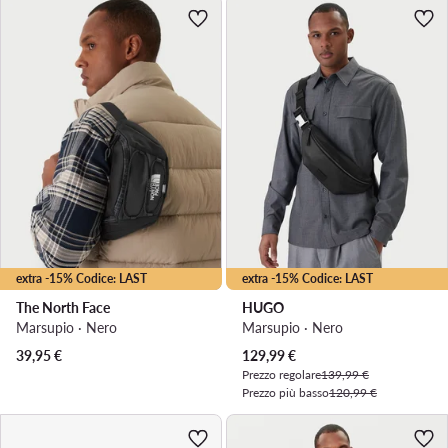
extra -15% Codice: LAST
extra -15% Codice: LAST
The North Face
HUGO
Marsupio · Nero
Marsupio · Nero
Prezzo attuale
39,95
€
129,99
€
Prezzo regolare
139,99 €
Prezzo più basso
120,99 €