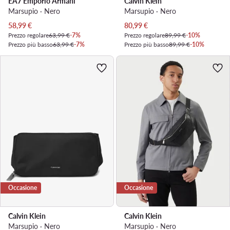
EA7 Emporio Armani
Calvin Klein
Marsupio · Nero
Marsupio · Nero
Prezzo attuale
Prezzo attuale
58,99
€
80,99
€
Prezzo regolare
63,99 €
-7%
Prezzo regolare
89,99 €
-10%
Prezzo più basso
63,99 €
-7%
Prezzo più basso
89,99 €
-10%
Occasione
Occasione
Calvin Klein
Calvin Klein
Marsupio · Nero
Marsupio · Nero