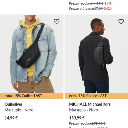
Prezzo regolare
44,99 €
-17%
Prezzo più basso
37,99 €
-2%
extra -15% Codice: LAST
extra -15% Codice: LAST
Quiksilver
MICHAEL Michael Kors
Marsupio · Nero
Marsupio · Nero
Prezzo attuale
14,99
€
153,99
€
Prezzo regolare
178,99 €