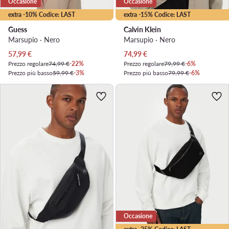
Occasione
Occasione
extra -10% Codice: LAST
extra -15% Codice: LAST
Guess
Calvin Klein
Marsupio · Nero
Marsupio · Nero
Prezzo attuale
Prezzo attuale
57,99
€
74,99
€
Prezzo regolare
74,99 €
-22%
Prezzo regolare
79,99 €
-6%
Prezzo più basso
59,99 €
-3%
Prezzo più basso
79,99 €
-6%
Occasione