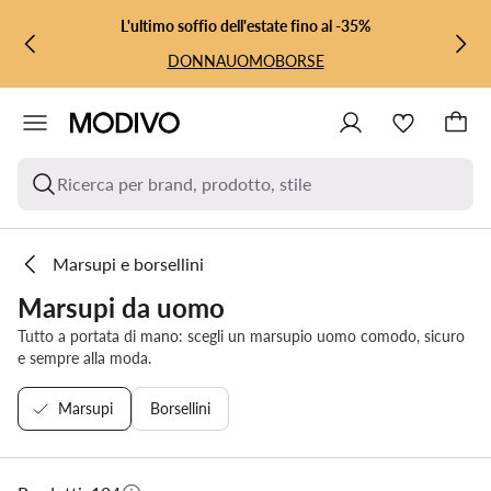
VAI AL CONTENUTO PRINCIPALE
VAI ALLA RICERCA
L'ultimo soffio dell'estate fino al -35%
DONNA
UOMO
BORSE
Ricerca per brand, prodotto, stile
Marsupi e borsellini
Marsupi da uomo
Tutto a portata di mano: scegli un marsupio uomo comodo, sicuro
e sempre alla moda.
Marsupi
Borsellini