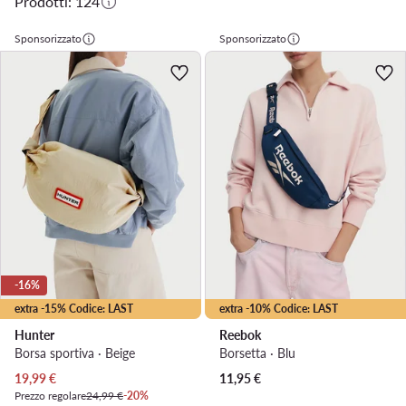
Prodotti: 124
Sponsorizzato
Sponsorizzato
-16%
extra -15% Codice: LAST
extra -10% Codice: LAST
Hunter
Reebok
Borsa sportiva · Beige
Borsetta · Blu
Prezzo attuale
19,99
€
11,95
€
Prezzo regolare
24,99 €
-20%