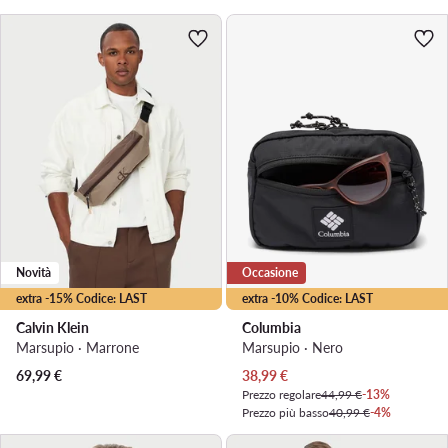
Novità
Occasione
extra -15% Codice: LAST
extra -10% Codice: LAST
Calvin Klein
Columbia
Marsupio · Marrone
Marsupio · Nero
Prezzo attuale
69,99
€
38,99
€
Prezzo regolare
44,99 €
-13%
Prezzo più basso
40,99 €
-4%