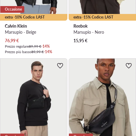
Occasione
extra -10% Codice: LAST
extra -15% Codice: LAST
Calvin Klein
Reebok
Marsupio · Beige
Marsupio · Nero
Prezzo attuale
76,99
€
15,95
€
Prezzo regolare
89,99 €
-14%
Prezzo più basso
89,99 €
-14%