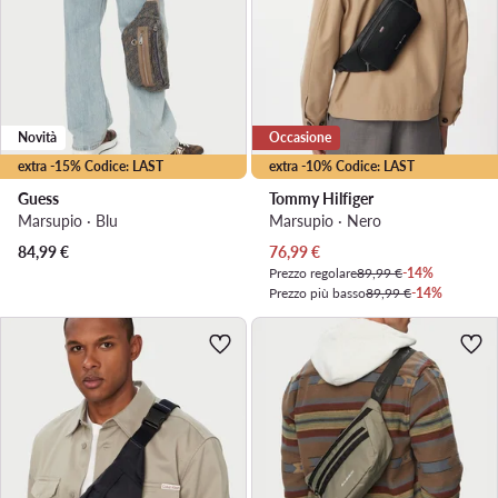
Novità
Occasione
extra -15% Codice: LAST
extra -10% Codice: LAST
Guess
Tommy Hilfiger
Marsupio · Blu
Marsupio · Nero
Prezzo attuale
84,99
€
76,99
€
Prezzo regolare
89,99 €
-14%
Prezzo più basso
89,99 €
-14%