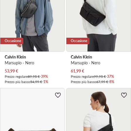
Occasione
Occasione
Calvin Klein
Calvin Klein
Marsupio · Nero
Marsupio · Nero
Prezzo attuale
Prezzo attuale
53,99
€
61,99
€
Prezzo regolare
89,95 €
-39%
Prezzo regolare
99,95 €
-37%
Prezzo più basso
54,99 €
-1%
Prezzo più basso
67,99 €
-8%