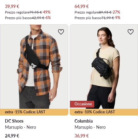
Prezzo attuale
Prezzo attuale
39,99
€
64,99
€
Prezzo regolare
79,95 €
-49%
Prezzo regolare
89,95 €
-27%
Prezzo più basso
42,99 €
-6%
Prezzo più basso
71,99 €
-9%
Occasione
extra -15% Codice: LAST
extra -10% Codice: LAST
DC Shoes
Columbia
Marsupio · Nero
Marsupio · Nero
Prezzo attuale
24,99
€
36,99
€