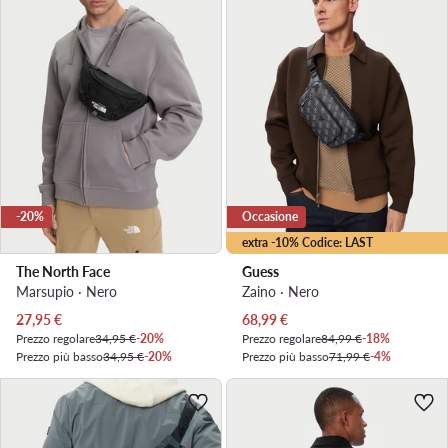
-20%
Occasione
extra -10% Codice: LAST
The North Face
Guess
Marsupio · Nero
Zaino · Nero
Prezzo attuale
Prezzo attuale
27,95
€
68,99
€
Prezzo regolare
34,95 €
-20%
Prezzo regolare
84,99 €
-18%
Prezzo più basso
34,95 €
-20%
Prezzo più basso
71,99 €
-4%