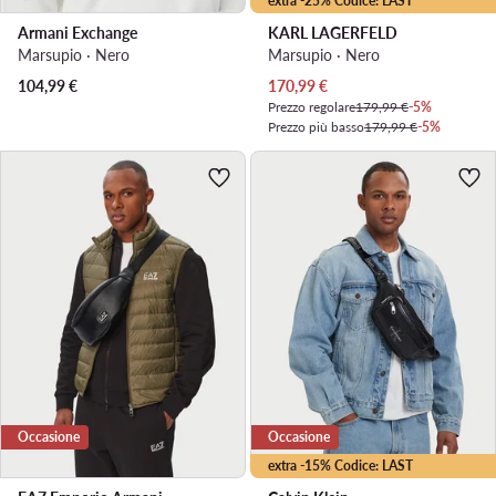
extra -25% Codice: LAST
Armani Exchange
KARL LAGERFELD
Marsupio · Nero
Marsupio · Nero
Prezzo attuale
104,99
€
170,99
€
Prezzo regolare
179,99 €
-5%
Prezzo più basso
179,99 €
-5%
Occasione
Occasione
extra -15% Codice: LAST