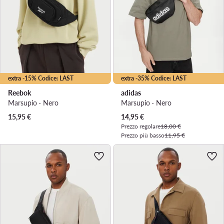
extra -15% Codice: LAST
extra -35% Codice: LAST
Reebok
adidas
Marsupio · Nero
Marsupio · Nero
Prezzo attuale
15,95
€
14,95
€
Prezzo regolare
18,00 €
Prezzo più basso
11,95 €