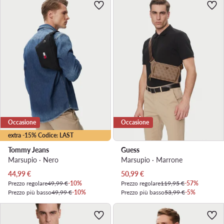
Occasione
Occasione
extra -15% Codice: LAST
Tommy Jeans
Guess
Marsupio · Nero
Marsupio · Marrone
Prezzo attuale
Prezzo attuale
44,99
€
50,99
€
Prezzo regolare
49,99 €
-10%
Prezzo regolare
119,95 €
-57%
Prezzo più basso
49,99 €
-10%
Prezzo più basso
53,99 €
-5%