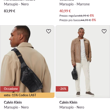
Marsupio · Nero
Marsupio · Marrone
Prezzo attuale
83,99
€
40,99
€
Prezzo regolare
44,99 €
-8%
Prezzo più basso
44,99 €
-8%
Occasione
-26%
extra -15% Codice: LAST
Calvin Klein
Calvin Klein
Marsupio · Nero
Marsupio · Nero