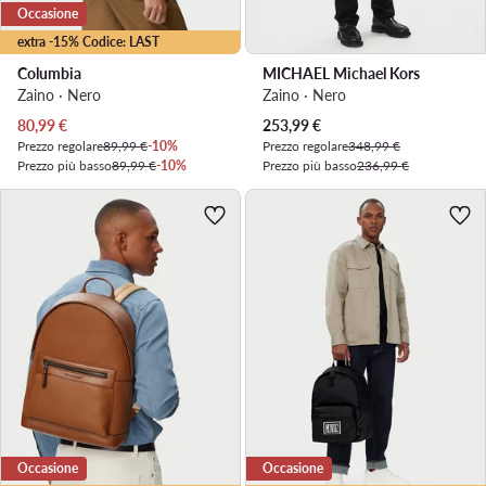
Occasione
extra -15% Codice: LAST
Columbia
MICHAEL Michael Kors
Zaino · Nero
Zaino · Nero
Prezzo attuale
Prezzo attuale
80,99
€
253,99
€
Prezzo regolare
89,99 €
-10%
Prezzo regolare
348,99 €
Prezzo più basso
89,99 €
-10%
Prezzo più basso
236,99 €
Occasione
Occasione