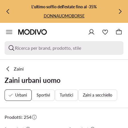
VAI AL CONTENUTO PRINCIPALE
VAI ALLA RICERCA
L'ultimo soffio dell'estate fino al -35%
DONNA
UOMO
BORSE
Ricerca per brand, prodotto, stile
Zaini
Zaini urbani uomo
Urbani
Sportivi
Turistici
Zaini a secchiello
Prodotti: 254