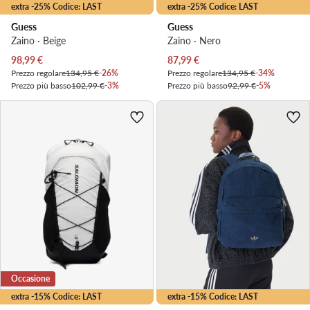
extra -25% Codice: LAST
extra -25% Codice: LAST
Guess
Guess
Zaino · Beige
Zaino · Nero
Prezzo attuale
Prezzo attuale
98,99
€
87,99
€
Prezzo regolare
134,95 €
-26%
Prezzo regolare
134,95 €
-34%
Prezzo più basso
102,99 €
-3%
Prezzo più basso
92,99 €
-5%
Occasione
extra -15% Codice: LAST
extra -15% Codice: LAST