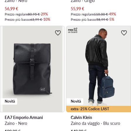
Zaino · Nero
Zaino · Grigio
Prezzo attuale
Prezzo attuale
56,99
€
55,99
€
Prezzo regolare
80,95 €
-29%
Prezzo regolare
110,00 €
-49%
Prezzo più basso
63,99 €
-10%
Prezzo più basso
58,99 €
-5%
Novità
Novità
extra -25% Codice: LAST
EA7 Emporio Armani
Calvin Klein
Zaino · Nero
Zaino da viaggio · Blu scuro