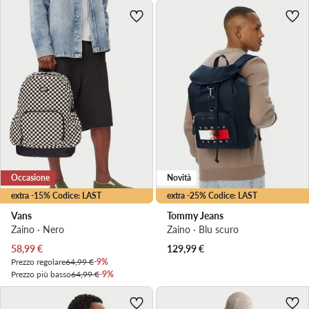
Occasione
Novità
extra -15% Codice: LAST
extra -25% Codice: LAST
Vans
Tommy Jeans
Zaino · Nero
Zaino · Blu scuro
Prezzo attuale
58,99
€
129,99
€
Prezzo regolare
64,99 €
-9%
Prezzo più basso
64,99 €
-9%