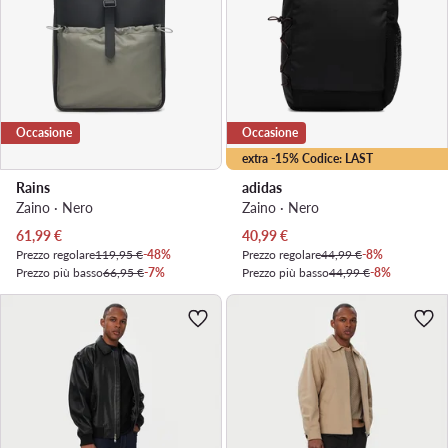
Occasione
Occasione
extra -15% Codice: LAST
Rains
adidas
Zaino · Nero
Zaino · Nero
Prezzo attuale
Prezzo attuale
61,99
€
40,99
€
Prezzo regolare
119,95 €
-48%
Prezzo regolare
44,99 €
-8%
Prezzo più basso
66,95 €
-7%
Prezzo più basso
44,99 €
-8%