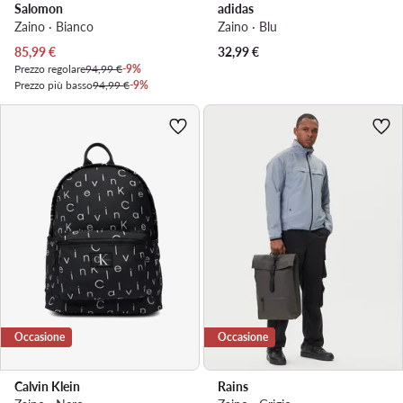
Salomon
adidas
Zaino · Bianco
Zaino · Blu
Prezzo attuale
85,99
€
32,99
€
Prezzo regolare
94,99 €
-9%
Prezzo più basso
94,99 €
-9%
Occasione
Occasione
Calvin Klein
Rains