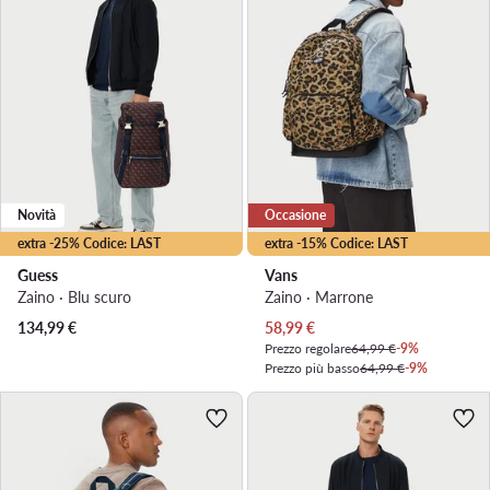
Novità
Occasione
extra -25% Codice: LAST
extra -15% Codice: LAST
Guess
Vans
Zaino · Blu scuro
Zaino · Marrone
Prezzo attuale
134,99
€
58,99
€
Prezzo regolare
64,99 €
-9%
Prezzo più basso
64,99 €
-9%