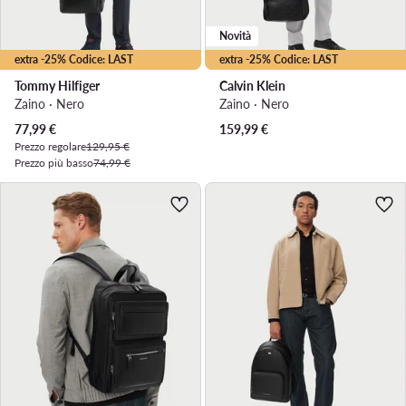
Novità
extra -25% Codice: LAST
extra -25% Codice: LAST
Tommy Hilfiger
Calvin Klein
Zaino · Nero
Zaino · Nero
Prezzo attuale
77,99
€
159,99
€
Prezzo regolare
129,95 €
Prezzo più basso
74,99 €