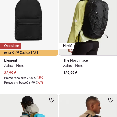
Occasione
Novità
extra -25% Codice: LAST
Element
The North Face
Zaino · Nero
Zaino · Nero
Prezzo attuale
33,99
€
139,99
€
Prezzo regolare
59,95 €
-43%
Prezzo più basso
36,99 €
-8%