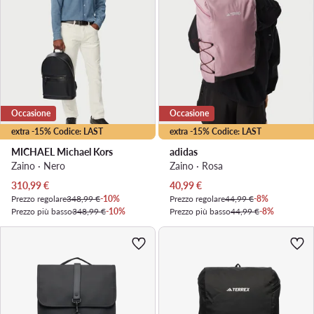
Occasione
Occasione
extra -15% Codice: LAST
extra -15% Codice: LAST
MICHAEL Michael Kors
adidas
Zaino · Nero
Zaino · Rosa
Prezzo attuale
Prezzo attuale
310,99
€
40,99
€
Prezzo regolare
348,99 €
-10%
Prezzo regolare
44,99 €
-8%
Prezzo più basso
348,99 €
-10%
Prezzo più basso
44,99 €
-8%