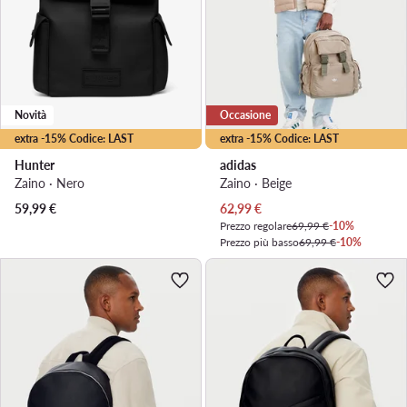
Novità
Occasione
extra -15% Codice: LAST
extra -15% Codice: LAST
Hunter
adidas
Zaino · Nero
Zaino · Beige
Prezzo attuale
59,99
€
62,99
€
Prezzo regolare
69,99 €
-10%
Prezzo più basso
69,99 €
-10%