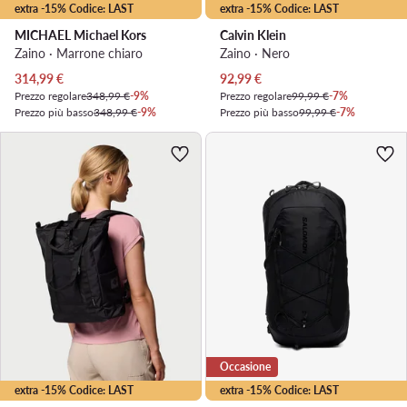
extra -15% Codice: LAST
extra -15% Codice: LAST
MICHAEL Michael Kors
Calvin Klein
Zaino · Marrone chiaro
Zaino · Nero
Prezzo attuale
Prezzo attuale
314,99
€
92,99
€
Prezzo regolare
348,99 €
-9%
Prezzo regolare
99,99 €
-7%
Prezzo più basso
348,99 €
-9%
Prezzo più basso
99,99 €
-7%
Occasione
extra -15% Codice: LAST
extra -15% Codice: LAST