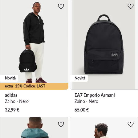
Novità
Novità
extra -15% Codice: LAST
adidas
EA7 Emporio Armani
Zaino · Nero
Zaino · Nero
32,99
€
65,00
€