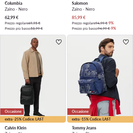
Columbia
Salomon
Zaino · Nero
Zaino · Nero
Prezzo attuale
Prezzo attuale
62,99
€
85,99
€
Prezzo regolare
69,95 €
Prezzo regolare
94,99 €
-9%
Prezzo più basso
53,99 €
Prezzo più basso
94,99 €
-9%
Occasione
Occasione
extra -25% Codice: LAST
extra -15% Codice: LAST
Calvin Klein
Tommy Jeans