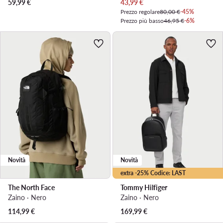
Prezzo attuale
59,99
€
43,99
€
Prezzo regolare
80,00 €
-45%
Prezzo più basso
46,95 €
-6%
Novità
Novità
extra -25% Codice: LAST
The North Face
Tommy Hilfiger
Zaino · Nero
Zaino · Nero
114,99
€
169,99
€