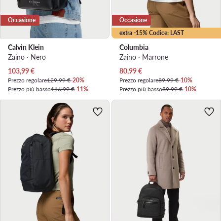
Occasione
Occasione
extra -15% Codice: LAST
Calvin Klein
Columbia
Zaino · Nero
Zaino · Marrone
Prezzo attuale
Prezzo attuale
103,99
€
80,99
€
Prezzo regolare
129,99 €
-20%
Prezzo regolare
89,99 €
-10%
Prezzo più basso
116,99 €
-11%
Prezzo più basso
89,99 €
-10%