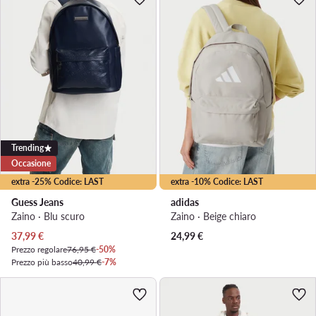
Trending
Occasione
extra -25% Codice: LAST
extra -10% Codice: LAST
Guess Jeans
adidas
Zaino · Blu scuro
Zaino · Beige chiaro
Prezzo attuale
37,99
€
24,99
€
Prezzo regolare
76,95 €
-50%
Prezzo più basso
40,99 €
-7%