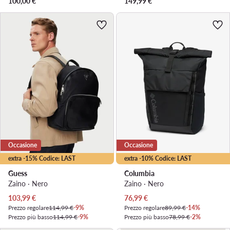
100,00
€
149,99
€
Occasione
Occasione
extra -15% Codice: LAST
extra -10% Codice: LAST
Guess
Columbia
Zaino · Nero
Zaino · Nero
Prezzo attuale
Prezzo attuale
103,99
€
76,99
€
Prezzo regolare
114,99 €
-9%
Prezzo regolare
89,99 €
-14%
Prezzo più basso
114,99 €
-9%
Prezzo più basso
78,99 €
-2%