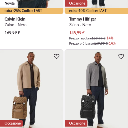
Novità
Occasione
extra -25% Codice: LAST
extra -10% Codice: LAST
Calvin Klein
Tommy Hilfiger
Zaino · Nero
Zaino · Nero
Prezzo attuale
169,99
€
145,99
€
Prezzo regolare
169,99 €
-14%
Prezzo più basso
169,99 €
-14%
Occasione
Occasione