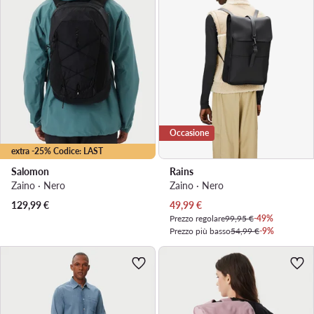
Occasione
extra -25% Codice: LAST
Salomon
Rains
Zaino · Nero
Zaino · Nero
Prezzo attuale
129,99
€
49,99
€
Prezzo regolare
99,95 €
-49%
Prezzo più basso
54,99 €
-9%