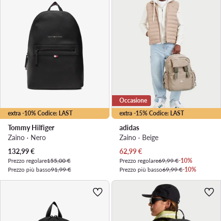
Occasione
extra -10% Codice: LAST
extra -15% Codice: LAST
Tommy Hilfiger
adidas
Zaino · Nero
Zaino · Beige
Prezzo attuale
Prezzo attuale
132,99
€
62,99
€
Prezzo regolare
155,00 €
Prezzo regolare
69,99 €
-10%
Prezzo più basso
91,99 €
Prezzo più basso
69,99 €
-10%