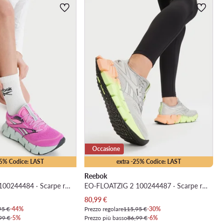
Occasione
25% Codice: LAST
extra -25% Codice: LAST
Reebok
EO-FLOATZIG 2 100244484 · Scarpe running
EO-FLOATZIG 2 100244487 · Scarpe running
Prezzo attuale
80,99
€
95 €
-44%
Prezzo regolare
115,95 €
-30%
99 €
-5%
Prezzo più basso
86,99 €
-6%