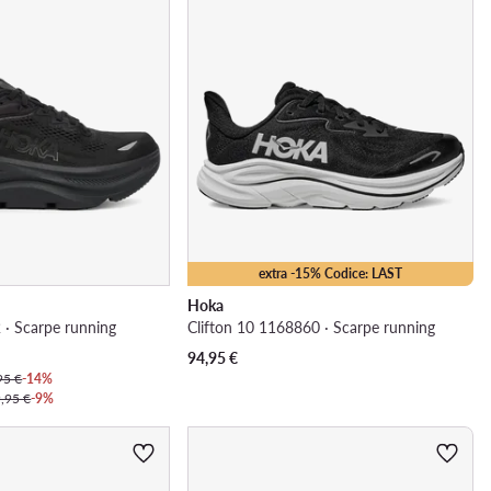
extra -15% Codice: LAST
Hoka
· Scarpe running
Clifton 10 1168860 · Scarpe running
94,95
€
95 €
-14%
,95 €
-9%