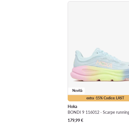
Novità
extra -15% Codice: LAST
Hoka
BONDI 9 116012 · Scarpe runnin
179,99
€