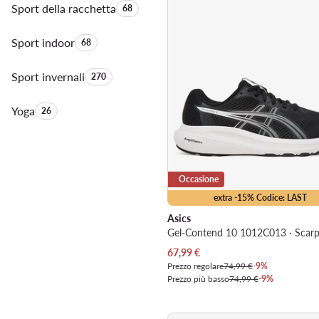
Sport della racchetta
Quantità di prodotti:
68
Sport indoor
Quantità di prodotti:
68
Sport invernali
Quantità di prodotti:
270
Yoga
Quantità di prodotti:
26
Occasione
extra -15% Codice: LAST
Asics
Prezzo attuale
67,99
€
Prezzo regolare
74,99 €
-9%
Prezzo più basso
74,99 €
-9%