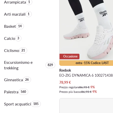
Arrampicata
Quantità di prodotti:
1
Arti marziali
Quantità di prodotti:
1
Basket
Quantità di prodotti:
14
Calcio
Quantità di prodotti:
3
Ciclismo
Quantità di prodotti:
21
Occasione
Escursionismo e
extra -15% Codice: LAST
Quantità di prodotti:
829
trekking
Reebok
Ginnastica
Quantità di prodotti:
26
Prezzo attuale
78,99
€
Prezzo regolare
86,95 €
-9%
Palestra
Quantità di prodotti:
560
Prezzo più basso
86,95 €
-9%
Sport acquatici
Quantità di prodotti:
185