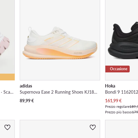
Occasione
adidas
Hoka
EO-ZIG DYNAMICA 6 100271438 · Scarpe running
Supernova Ease 2 Running Shoes KJ1841 · Scarpe running
Bondi 9 1162012 
Prezzo attuale
89,99
€
161,99
€
Prezzo regolare
189,
Prezzo più basso
179