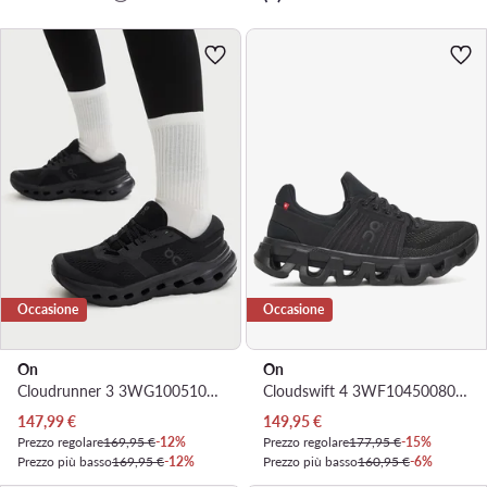
Occasione
Occasione
On
On
Cloudrunner 3 3WG10051043 · Scarpe running
Cloudswift 4 3WF10450080 · Scarpe running
Prezzo attuale
Prezzo attuale
147,99
€
149,95
€
Prezzo regolare
169,95 €
-12%
Prezzo regolare
177,95 €
-15%
Prezzo più basso
169,95 €
-12%
Prezzo più basso
160,95 €
-6%