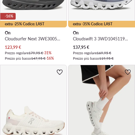
-16%
extra -25% Codice: LAST
extra -35% Codice: LAST
On
On
Cloudsurfer Next 3WE30050106 · Scarpe running
Cloudswift 3 3WD10451199 · Scarpe running
Prezzo attuale
Prezzo attuale
123,99
€
137,95
€
Prezzo regolare
179,95 €
-31%
Prezzo regolare
169,95 €
Prezzo più basso
147,95 €
-16%
Prezzo più basso
119,95 €