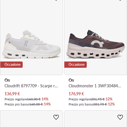
Occasione
Occasione
On
On
Cloudrift 8797709 · Scarpe running
Cloudmonster 1 3WF30484911 · Scarpe running
Prezzo attuale
Prezzo attuale
136,99
€
176,99
€
Prezzo regolare
160,00 €
-14%
Prezzo regolare
201,95 €
-12%
Prezzo più basso
160,00 €
-14%
Prezzo più basso
201,95 €
-12%