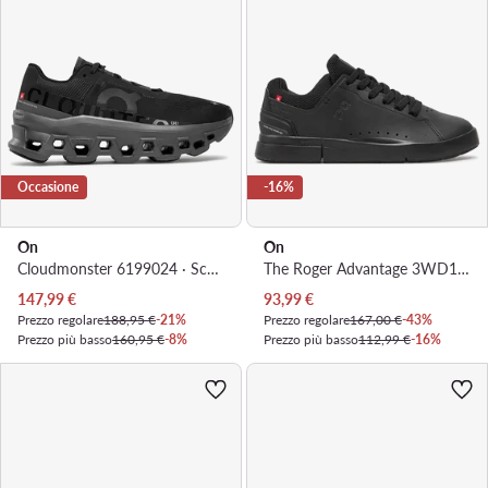
Occasione
-16%
On
On
Cloudmonster 6199024 · Scarpe running
The Roger Advantage 3WD10650485 · Sneakers
Prezzo attuale
Prezzo attuale
147,99
€
93,99
€
Prezzo regolare
188,95 €
-21%
Prezzo regolare
167,00 €
-43%
Prezzo più basso
160,95 €
-8%
Prezzo più basso
112,99 €
-16%