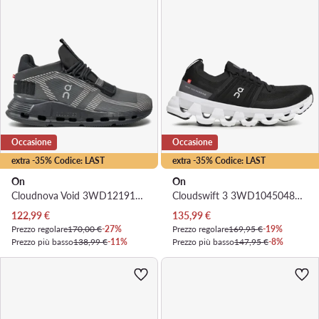
Occasione
Occasione
extra -35% Codice: LAST
extra -35% Codice: LAST
On
On
Cloudnova Void 3WD12191106 · Scarpe running
Cloudswift 3 3WD10450485 · Scarpe running
Prezzo attuale
Prezzo attuale
122,99
€
135,99
€
Prezzo regolare
170,00 €
-27%
Prezzo regolare
169,95 €
-19%
Prezzo più basso
138,99 €
-11%
Prezzo più basso
147,95 €
-8%