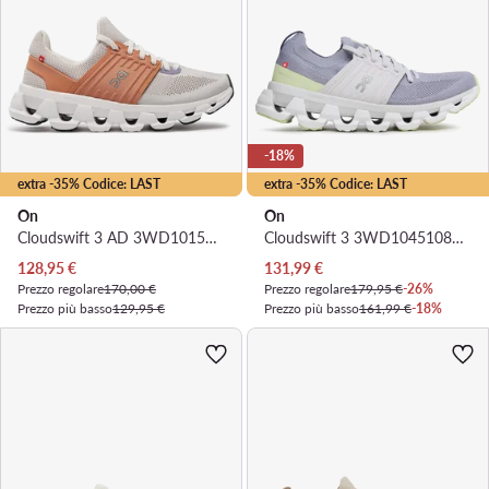
-18%
extra -35% Codice: LAST
extra -35% Codice: LAST
On
On
Cloudswift 3 AD 3WD10151213 · Scarpe running
Cloudswift 3 3WD10451085 · Scarpe running
Prezzo attuale
Prezzo attuale
128,95
€
131,99
€
Prezzo regolare
170,00 €
Prezzo regolare
179,95 €
-26%
Prezzo più basso
129,95 €
Prezzo più basso
161,99 €
-18%