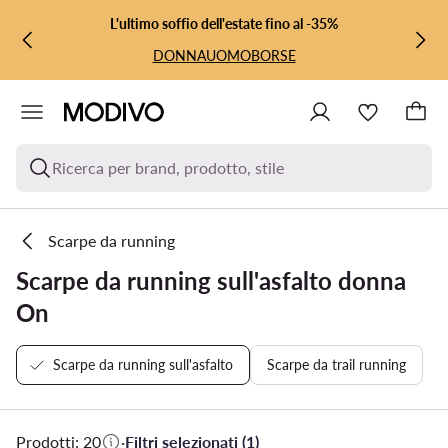
VAI AL CONTENUTO PRINCIPALE
VAI ALLA RICERCA
L'ultimo soffio dell'estate fino al -35%
DONNA
UOMO
BORSE
Ricerca per brand, prodotto, stile
Scarpe da running
Scarpe da running sull'asfalto donna
On
Scarpe da running sull'asfalto
Scarpe da trail running
Prodotti: 20
·
Filtri selezionati (1)