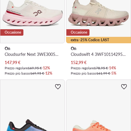
Occasione
Occasione
extra -25% Codice: LAST
On
On
Cloudsurfer Next 3WE30054722 · Scarpe running
Cloudswift 4 3WF10114295 · Scarpe running
Prezzo attuale
Prezzo attuale
147,99
€
152,99
€
Prezzo regolare
169,95 €
-12%
Prezzo regolare
178,95 €
-14%
Prezzo più basso
169,95 €
-12%
Prezzo più basso
161,99 €
-5%