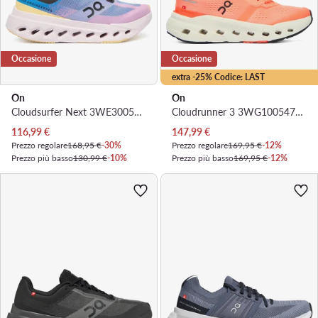
Occasione
Occasione
extra -25% Codice: LAST
On
On
Cloudsurfer Next 3WE30054291 · Scarpe running
Cloudrunner 3 3WG10054728 · Scarpe running
Prezzo attuale
Prezzo attuale
116,99
€
147,99
€
Prezzo regolare
168,95 €
-30%
Prezzo regolare
169,95 €
-12%
Prezzo più basso
130,99 €
-10%
Prezzo più basso
169,95 €
-12%