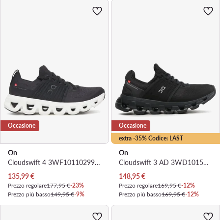
Occasione
Occasione
extra -35% Codice: LAST
On
On
Cloudswift 4 3WF10110299 · Scarpe running
Cloudswift 3 AD 3WD10150485 · Scarpe running
Prezzo attuale
Prezzo attuale
135,99
€
148,95
€
Prezzo regolare
177,95 €
-23%
Prezzo regolare
169,95 €
-12%
Prezzo più basso
149,95 €
-9%
Prezzo più basso
169,95 €
-12%