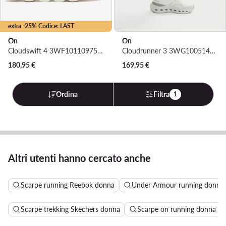
extra -25% Codice: LAST
On
On
Cloudswift 4 3WF10110975 · Scarpe running
Cloudrunner 3 3WG10051421 · Scarpe running
180,95
€
169,95
€
Ordina
Filtra
1
Altri utenti hanno cercato anche
Scarpe running Reebok donna
Under Armour running donna
Scarpe trekking Skechers donna
Scarpe on running donna