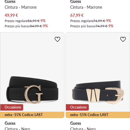
Guess
Guess
Cintura · Marrone
Cintura · Marrone
Prezzo attuale
Prezzo attuale
49,99
€
67,99
€
Prezzo regolare
54,99 €
-9%
Prezzo regolare
74,99 €
-9%
Prezzo più basso
54,99 €
-9%
Prezzo più basso
74,99 €
-9%
Occasione
Occasione
extra -15% Codice: LAST
extra -15% Codice: LAST
Guess
Guess
Cintura · Nero
Cintura · Nero