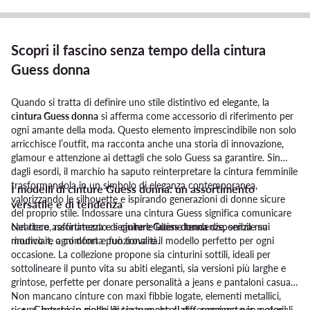
Scopri il fascino senza tempo della cintura
Guess donna
Quando si tratta di definire uno stile distintivo ed elegante, la
cintura Guess donna
si afferma come accessorio di riferimento per
ogni amante della moda. Questo elemento imprescindibile non solo
arricchisce l’outfit, ma racconta anche una storia di innovazione,
glamour e attenzione ai dettagli che solo Guess sa garantire. Sin
dagli esordi, il marchio ha saputo reinterpretare la cintura femminile
trasformandola in un simbolo di eleganza contemporanea,
I modelli di cinture Guess donna: un assortimento
valorizzando le silhouette e ispirando generazioni di donne sicure
versatile e di tendenza
del proprio stile. Indossare una cintura Guess significa comunicare
carattere, raffinatezza e seguire le ultime tendenze, senza mai
Nel ricco assortimento di
cinture Guess donna
disponibile su
rinunciare a comfort e funzionalità.
modivo.it, ogni donna può trovare il modello perfetto per ogni
occasione. La collezione propone sia cinturini sottili, ideali per
sottolineare il punto vita su abiti eleganti, sia versioni più larghe e
grintose, perfette per donare personalità a jeans e pantaloni casual.
Non mancano cinture con maxi fibbie logate, elementi metallici,
Cinture in pelle liscia o martellata, proposte in colori
ricami, borchie e giochi di texture che si differenziano per materiali