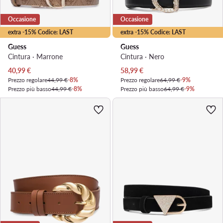
Occasione
Occasione
extra -15% Codice: LAST
extra -15% Codice: LAST
Guess
Guess
Cintura · Marrone
Cintura · Nero
Prezzo attuale
Prezzo attuale
40,99
€
58,99
€
Prezzo regolare
44,99 €
-8%
Prezzo regolare
64,99 €
-9%
Prezzo più basso
44,99 €
-8%
Prezzo più basso
64,99 €
-9%