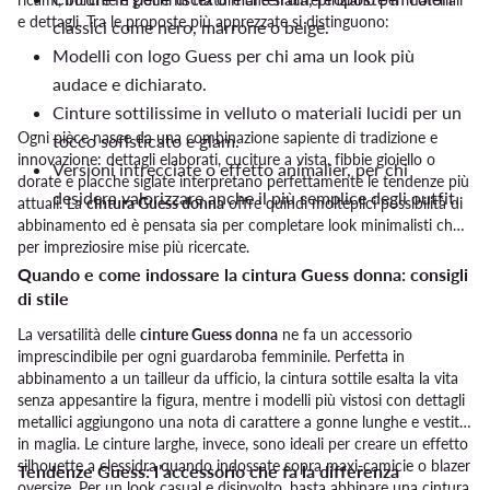
e dettagli. Tra le proposte più apprezzate si distinguono:
classici come nero, marrone o beige.
Modelli con logo Guess per chi ama un look più
audace e dichiarato.
Cinture sottilissime in velluto o materiali lucidi per un
Ogni pièce nasce da una combinazione sapiente di tradizione e
tocco sofisticato e glam.
innovazione: dettagli elaborati, cuciture a vista, fibbie gioiello o
Versioni intrecciate o effetto animalier, per chi
dorate e placche siglate interpretano perfettamente le tendenze più
desidera valorizzare anche il più semplice degli outfit.
attuali. La
cintura Guess donna
offre quindi molteplici possibilità di
abbinamento ed è pensata sia per completare look minimalisti che
per impreziosire mise più ricercate.
Quando e come indossare la cintura Guess donna: consigli
di stile
La versatilità delle
cinture Guess donna
ne fa un accessorio
imprescindibile per ogni guardaroba femminile. Perfetta in
abbinamento a un tailleur da ufficio, la cintura sottile esalta la vita
senza appesantire la figura, mentre i modelli più vistosi con dettagli
metallici aggiungono una nota di carattere a gonne lunghe e vestiti
in maglia. Le cinture larghe, invece, sono ideali per creare un effetto
silhouette a clessidra quando indossate sopra maxi-camicie o blazer
Tendenze Guess: l’accessorio che fa la differenza
oversize. Per un look casual e disinvolto, basta abbinare una cintura