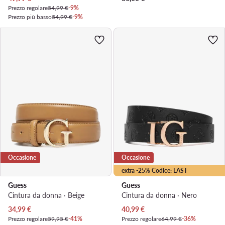
Prezzo regolare
54,99 €
-9%
Prezzo più basso
54,99 €
-9%
Occasione
Occasione
extra -25% Codice: LAST
Guess
Guess
Cintura da donna · Beige
Cintura da donna · Nero
Prezzo attuale
Prezzo attuale
34,99
€
40,99
€
Prezzo regolare
59,95 €
-41%
Prezzo regolare
64,99 €
-36%