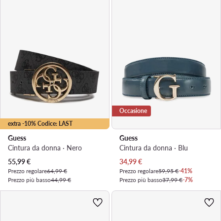
Occasione
extra -10% Codice: LAST
Guess
Guess
Cintura da donna · Nero
Cintura da donna · Blu
Prezzo attuale
Prezzo attuale
55,99
€
34,99
€
Prezzo regolare
64,99 €
Prezzo regolare
59,95 €
-41%
Prezzo più basso
44,99 €
Prezzo più basso
37,99 €
-7%