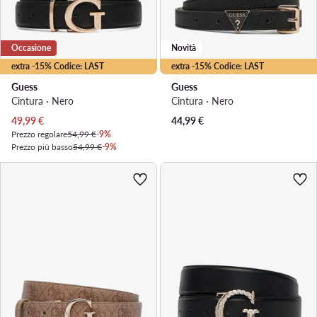
Occasione
Novità
extra -15% Codice: LAST
extra -15% Codice: LAST
Guess
Guess
Cintura · Nero
Cintura · Nero
Prezzo attuale
49,99
€
44,99
€
Prezzo regolare
54,99 €
-9%
Prezzo più basso
54,99 €
-9%