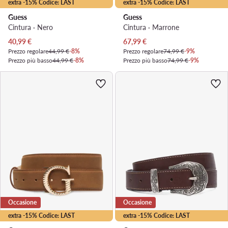
extra -15% Codice: LAST
extra -15% Codice: LAST
Guess
Guess
Cintura · Nero
Cintura · Marrone
Prezzo attuale
Prezzo attuale
40,99
€
67,99
€
Prezzo regolare
44,99 €
-8%
Prezzo regolare
74,99 €
-9%
Prezzo più basso
44,99 €
-8%
Prezzo più basso
74,99 €
-9%
Occasione
Occasione
extra -15% Codice: LAST
extra -15% Codice: LAST