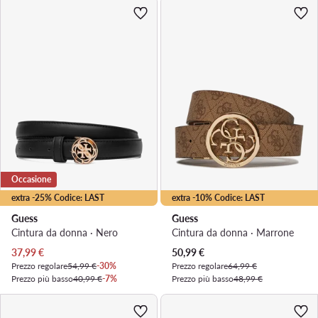
Occasione
extra -25% Codice: LAST
extra -10% Codice: LAST
Guess
Guess
Cintura da donna · Nero
Cintura da donna · Marrone
Prezzo attuale
Prezzo attuale
37,99
€
50,99
€
Prezzo regolare
54,99 €
-30%
Prezzo regolare
64,99 €
Prezzo più basso
40,99 €
-7%
Prezzo più basso
48,99 €