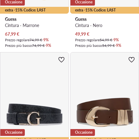
Occasione
Occasione
extra -15% Codice: LAST
extra -15% Codice: LAST
Guess
Guess
Cintura · Marrone
Cintura · Nero
Prezzo attuale
Prezzo attuale
67,99
€
49,99
€
Prezzo regolare
74,99 €
-9%
Prezzo regolare
54,99 €
-9%
Prezzo più basso
74,99 €
-9%
Prezzo più basso
54,99 €
-9%
Occasione
Occasione