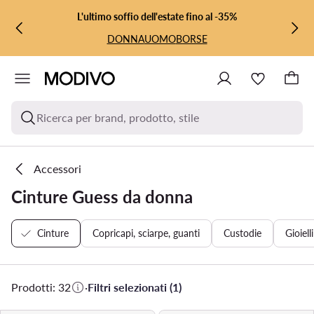
VAI AL CONTENUTO PRINCIPALE
VAI ALLA RICERCA
L'ultimo soffio dell'estate fino al -35%
DONNA
UOMO
BORSE
Ricerca per brand, prodotto, stile
Accessori
Cinture Guess da donna
Cinture
Copricapi, sciarpe, guanti
Custodie
Gioiell
Prodotti: 32
·
Filtri selezionati (1)