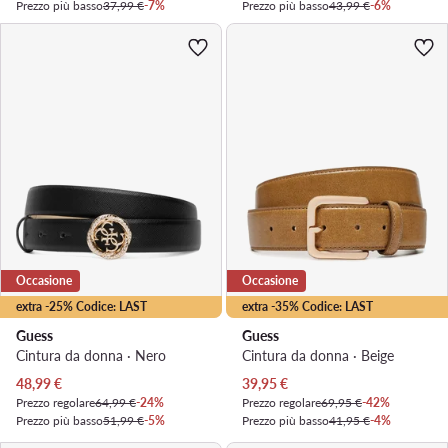
Prezzo più basso
37,99 €
-7%
Prezzo più basso
43,99 €
-6%
Occasione
Occasione
extra -25% Codice: LAST
extra -35% Codice: LAST
Guess
Guess
Cintura da donna · Nero
Cintura da donna · Beige
Prezzo attuale
Prezzo attuale
48,99
€
39,95
€
Prezzo regolare
64,99 €
-24%
Prezzo regolare
69,95 €
-42%
Prezzo più basso
51,99 €
-5%
Prezzo più basso
41,95 €
-4%