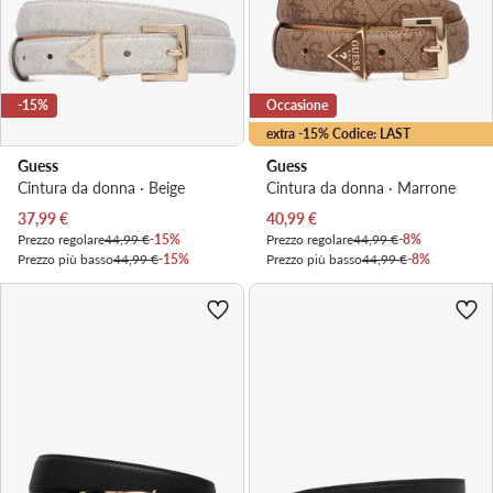
-15%
Occasione
extra -15% Codice: LAST
Guess
Guess
Cintura da donna · Beige
Cintura da donna · Marrone
Prezzo attuale
Prezzo attuale
37,99
€
40,99
€
Prezzo regolare
44,99 €
-15%
Prezzo regolare
44,99 €
-8%
Prezzo più basso
44,99 €
-15%
Prezzo più basso
44,99 €
-8%