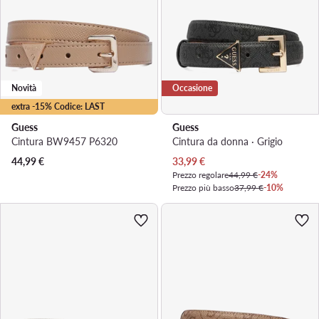
Novità
Occasione
extra -15% Codice: LAST
Guess
Guess
Cintura BW9457 P6320
Cintura da donna · Grigio
Prezzo attuale
44,99
€
33,99
€
Prezzo regolare
44,99 €
-24%
Prezzo più basso
37,99 €
-10%