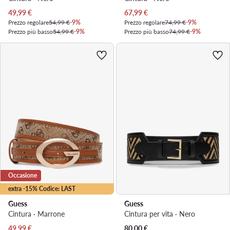
Prezzo attuale
Prezzo attuale
49,99
€
67,99
€
Prezzo regolare
54,99 €
-9%
Prezzo regolare
74,99 €
-9%
Prezzo più basso
54,99 €
-9%
Prezzo più basso
74,99 €
-9%
Occasione
extra -15% Codice: LAST
Guess
Guess
Cintura · Marrone
Cintura per vita · Nero
Prezzo attuale
49,99
€
80,00
€