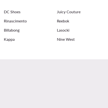
Felpa Kappa donna
Cosutmi de bagno Billabong
DC Shoes
Juicy Couture
Camicia Liu Jo nuova collezione
Rinascimento
Reebok
Billabong
Lasocki
Kappa
Nine West