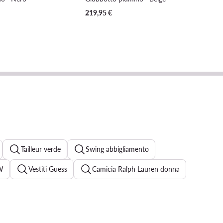
219,95
€
Tailleur verde
Swing abbigliamento
W
Vestiti Guess
Camicia Ralph Lauren donna
aux
Tailleur Liu Jo
Tuta Elisabetta Franchi