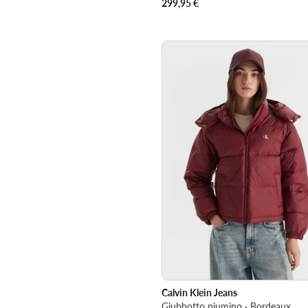
299,95
€
Calvin Klein Jeans
Giubbotto piumino · Bordeaux