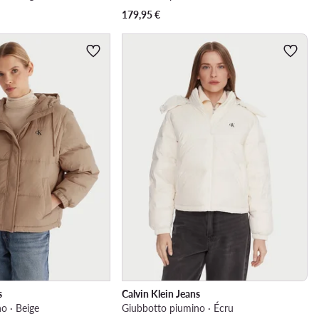
179,95
€
s
Calvin Klein Jeans
o · Beige
Giubbotto piumino · Écru