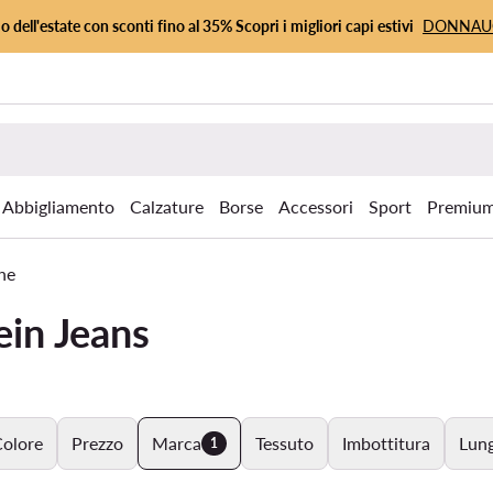
io dell'estate con sconti fino al 35% Scopri i migliori capi estivi
DONNA
Abbigliamento
Calzature
Borse
Accessori
Sport
Premiu
he
ein Jeans
olore
Prezzo
Marca
Tessuto
Imbottitura
Lun
1