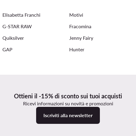
Tuta elegante donna
Cappotto Rinascimento donna
Jeans 
Elisabetta Franchi
Motivi
G-STAR RAW
Fracomina
Quiksilver
Jenny Fairy
GAP
Hunter
Ottieni il -15% di sconto sui tuoi acquisti
Ricevi informazioni su novità e promozioni
Iscriviti alla newsletter