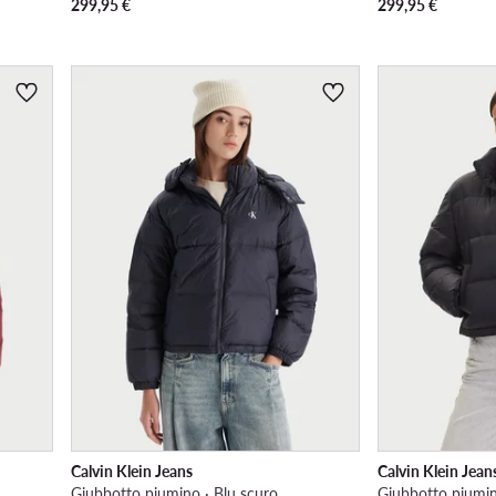
299,95
€
299,95
€
Calvin Klein Jeans
Calvin Klein Jean
Giubbotto piumino · Blu scuro
Giubbotto piumin