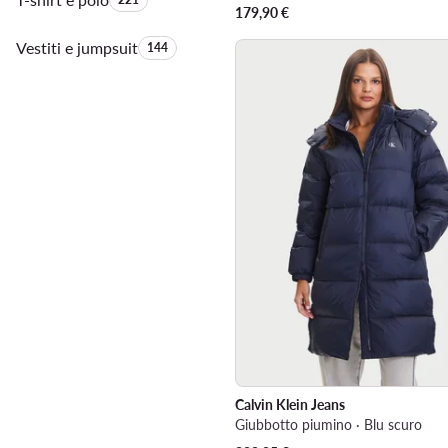
179,90
€
Vestiti e jumpsuit
Quantità di prodotti:
144
Calvin Klein Jeans
Giubbotto piumino · Blu scuro