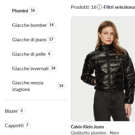
Prodotti: 16
·
Filtri selezionat
Piumini
Quantità di prodotti:
16
Giacche bomber
Quantità di prodotti:
14
Giacche di jeans
Quantità di prodotti:
17
Giacche di pelle
Quantità di prodotti:
6
Giacche invernali
Quantità di prodotti:
34
Giacche mezza
Quantità di prodotti:
14
stagione
Blazer
Quantità di prodotti:
3
Cappotti
Quantità di prodotti:
7
Calvin Klein Jeans
Giubbotto piumino · Nero