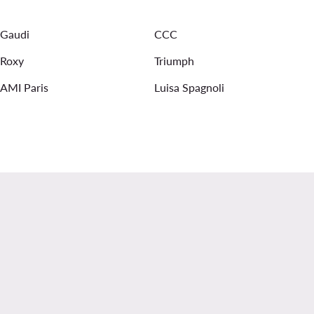
adidas donna
Tuta Guess donna
Luisa Spagnoli
Gaudi
CCC
Roxy
Triumph
AMI Paris
Luisa Spagnoli