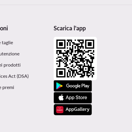
oni
Scarica l'app
 taglie
utenzione
ei prodotti
ices Act (DSA)
e premi