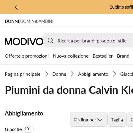
L'ultimo soff
VAI AL CONTENUTO PRINCIPALE
DONNE
UOMINI
BAMBINI
VAI ALLA RICERCA
Offerte e promozioni
Nuova collezione
Bestseller
Brand
Pagina principale
Donne
Abbigliamento
Giacc
Piumini da donna Calvin Kl
Abbigliamento
Ordina per
Taglia
C
Giacche
Quantità di prodotti:
101