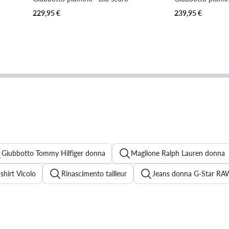
229,95
€
239,95
€
Giubbotto Tommy Hilfiger donna
Maglione Ralph Lauren donna
 shirt Vicolo
Rinascimento tailleur
Jeans donna G-Star RA
iti cerimonia
Abbigliamento Roxy da donna
Vestito borde