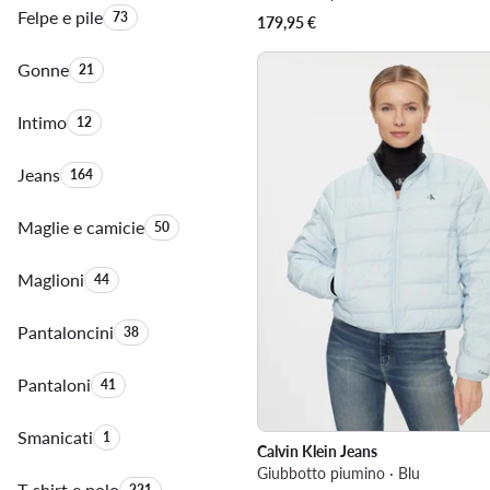
Felpe e pile
Quantità di prodotti:
73
179,95
€
Gonne
Quantità di prodotti:
21
Intimo
Quantità di prodotti:
12
Jeans
Quantità di prodotti:
164
Maglie e camicie
Quantità di prodotti:
50
Maglioni
Quantità di prodotti:
44
Pantaloncini
Quantità di prodotti:
38
Pantaloni
Quantità di prodotti:
41
Smanicati
Quantità di prodotti:
1
Calvin Klein Jeans
Giubbotto piumino · Blu
T-shirt e polo
Quantità di prodotti:
221