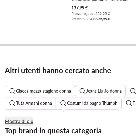
Prezzo attuale
137,99
€
Prezzo regolare
229,95 €
Prezzo più basso
92,99 €
Altri utenti hanno cercato anche
Giacca mezza stagione donna
Jeans Liu Jo donna
Tuta Armani donna
Costumi da bagno Triumph
T
Giubbotto Pinko donna
Abito bianco elegante
Mostra di più
Ami paris maglione
Vestito nero elegante
Pinko ab
Top brand in questa categoria