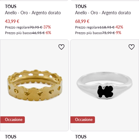
TOUS
TOUS
Anello · Oro · Argento dorato
Anello · Oro · Argento dorato
Prezzo attuale
Prezzo attuale
43,99
€
68,99
€
Prezzo regolare
70,95 €
-37%
Prezzo regolare
118,95 €
-42%
Prezzo più basso
46,95 €
-6%
Prezzo più basso
75,99 €
-9%
Occasione
Occasione
TOUS
TOUS