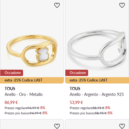
Occasione
Occasione
extra -25% Codice: LAST
extra -25% Codice: LAST
TOUS
TOUS
Anello · Oro · Metallo
Anello · Argento · Argento 925
Prezzo attuale
Prezzo attuale
86,99
€
53,99
€
Prezzo regolare
94,99 €
-8%
Prezzo regolare
58,95 €
-8%
Prezzo più basso
94,99 €
-8%
Prezzo più basso
58,95 €
-8%