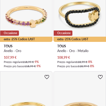
Occasione
Occasione
extra -25% Codice: LAST
extra -25% Codice: LAST
TOUS
TOUS
Anello · Oro
Anello · Oro · Metallo
Prezzo attuale
Prezzo attuale
107,99
€
108,99
€
Prezzo regolare
118,99 €
-9%
Prezzo regolare
118,99 €
-8%
Prezzo più basso
118,99 €
-9%
Prezzo più basso
118,99 €
-8%