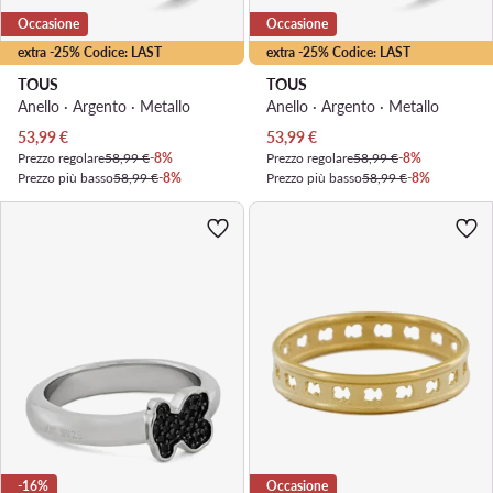
Occasione
Occasione
extra -25% Codice: LAST
extra -25% Codice: LAST
TOUS
TOUS
Anello · Argento · Metallo
Anello · Argento · Metallo
Prezzo attuale
Prezzo attuale
53,99
€
53,99
€
Prezzo regolare
58,99 €
-8%
Prezzo regolare
58,99 €
-8%
Prezzo più basso
58,99 €
-8%
Prezzo più basso
58,99 €
-8%
-16%
Occasione