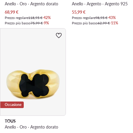
Anello · Oro · Argento dorato
Anello · Argento · Argento 925
Prezzo attuale
Prezzo attuale
68,99
€
55,99
€
Prezzo regolare
118,95 €
-42%
Prezzo regolare
98,95 €
-43%
Prezzo più basso
75,99 €
-9%
Prezzo più basso
62,99 €
-11%
Occasione
TOUS
Anello · Oro · Argento dorato