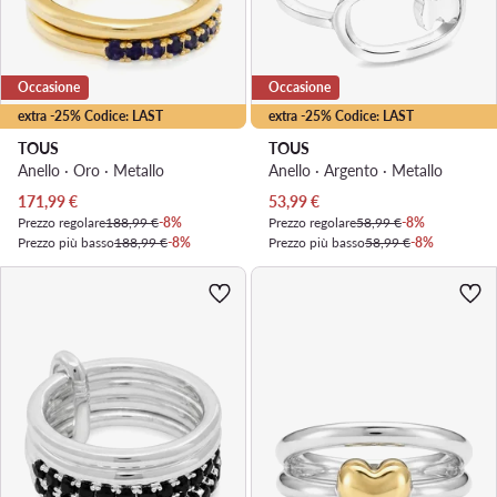
Occasione
Occasione
extra -25% Codice: LAST
extra -25% Codice: LAST
TOUS
TOUS
Anello · Oro · Metallo
Anello · Argento · Metallo
Prezzo attuale
Prezzo attuale
171,99
€
53,99
€
Prezzo regolare
188,99 €
-8%
Prezzo regolare
58,99 €
-8%
Prezzo più basso
188,99 €
-8%
Prezzo più basso
58,99 €
-8%