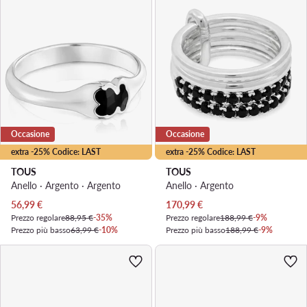
Occasione
Occasione
extra -25% Codice: LAST
extra -25% Codice: LAST
TOUS
TOUS
Anello · Argento · Argento
Anello · Argento
Prezzo attuale
Prezzo attuale
56,99
€
170,99
€
Prezzo regolare
88,95 €
-35%
Prezzo regolare
188,99 €
-9%
Prezzo più basso
63,99 €
-10%
Prezzo più basso
188,99 €
-9%