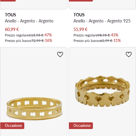
TOUS
TOUS
Anello · Argento · Argento
Anello · Argento · Argento 925
Prezzo attuale
Prezzo attuale
60,99
€
55,99
€
Prezzo regolare
115,95 €
-47%
Prezzo regolare
98,95 €
-43%
Prezzo più basso
72,99 €
-16%
Prezzo più basso
62,99 €
-11%
Occasione
Occasione