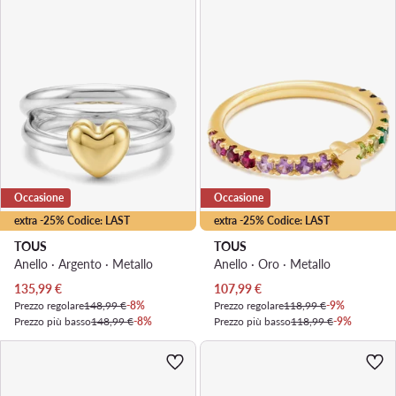
Occasione
Occasione
extra -25% Codice: LAST
extra -25% Codice: LAST
TOUS
TOUS
Anello · Argento · Metallo
Anello · Oro · Metallo
Prezzo attuale
Prezzo attuale
135,99
€
107,99
€
Prezzo regolare
148,99 €
-8%
Prezzo regolare
118,99 €
-9%
Prezzo più basso
148,99 €
-8%
Prezzo più basso
118,99 €
-9%