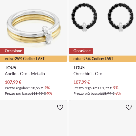
Occasione
Occasione
extra -25% Codice: LAST
extra -25% Codice: LAST
TOUS
TOUS
Anello · Oro · Metallo
Orecchini · Oro
Prezzo attuale
Prezzo attuale
107,99
€
107,99
€
Prezzo regolare
118,99 €
-9%
Prezzo regolare
118,99 €
-9%
Prezzo più basso
118,99 €
-9%
Prezzo più basso
118,99 €
-9%