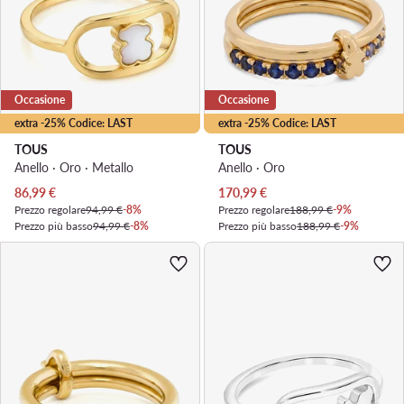
Occasione
Occasione
extra -25% Codice: LAST
extra -25% Codice: LAST
TOUS
TOUS
Anello · Oro · Metallo
Anello · Oro
Prezzo attuale
Prezzo attuale
86,99
€
170,99
€
Prezzo regolare
94,99 €
-8%
Prezzo regolare
188,99 €
-9%
Prezzo più basso
94,99 €
-8%
Prezzo più basso
188,99 €
-9%