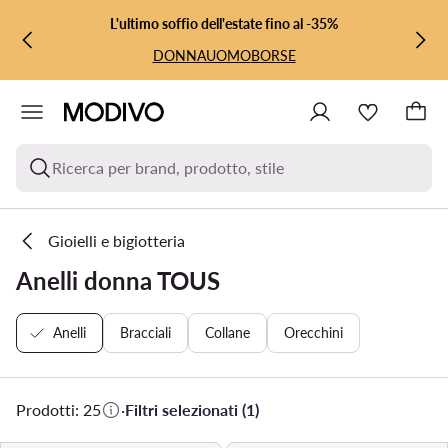
VAI AL CONTENUTO PRINCIPALE
VAI ALLA RICERCA
L'ultimo soffio dell'estate fino al -35%
DONNA
UOMO
BORSE
Ricerca per brand, prodotto, stile
Gioielli e bigiotteria
Anelli donna TOUS
Anelli
Bracciali
Collane
Orecchini
Prodotti: 25
·
Filtri selezionati (1)