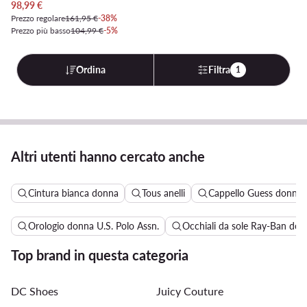
Prezzo attuale
98,99
€
Prezzo regolare
161,95 €
-38%
Prezzo più basso
104,99 €
-5%
Ordina
Filtra
1
Altri utenti hanno cercato anche
Cintura bianca donna
Tous anelli
Cappello Guess donna
Orologio donna U.S. Polo Assn.
Occhiali da sole Ray-Ban don
Top brand in questa categoria
DC Shoes
Juicy Couture