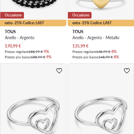
Occasione
Occasione
extra -25% Codice: LAST
extra -25% Codice: LAST
TOUS
TOUS
Anello · Argento
Anello · Argento · Metallo
Prezzo attuale
Prezzo attuale
170,99
€
135,99
€
Prezzo regolare
188,99 €
-9%
Prezzo regolare
148,99 €
-8%
Prezzo più basso
188,99 €
-9%
Prezzo più basso
148,99 €
-8%