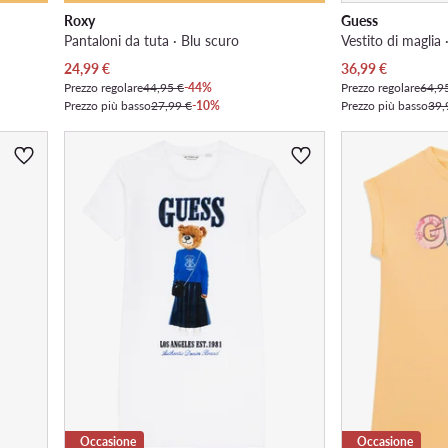
Roxy
Guess
Pantaloni da tuta · Blu scuro
Vestito di maglia 
Prezzo attuale
Prezzo attuale
24,99
€
36,99
€
Prezzo regolare
44,95 €
-44%
Prezzo regolare
64,9
Prezzo più basso
27,99 €
-10%
Prezzo più basso
39,
Occasione
Occasione