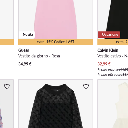
Novità
Occasione
extra -15% Codice: LAST
extra -
Guess
Calvin Klein
Vestito da giorno · Rosa
Vestito estivo · 
Prezzo attuale
34,99
€
32,99
€
Prezzo regolare
44,9
Prezzo più basso
36,