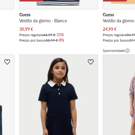
Guess
Guess
Vestito da giorno · Bianco
Vestito da giorno
Prezzo attuale
Prezzo attuale
30,99
€
24,99
€
Prezzo regolare
44,99 €
-31%
Prezzo regolare
34,9
Prezzo più basso
33,99 €
-8%
Prezzo più basso
27,
Sponsorizzato