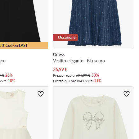
Occasione
25% Codice: LAST
Guess
Nero
Vestito elegante · Blu scuro
Prezzo attuale
36,99
€
5 €
-26%
Prezzo regolare
74,99 €
-50%
99 €
-10%
Prezzo più basso
41,99 €
-11%