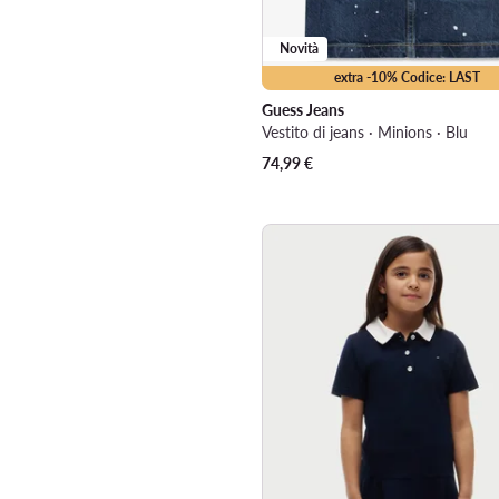
Novità
extra -10% Codice: LAST
Guess Jeans
Vestito di jeans · Minions · Blu
74,99
€