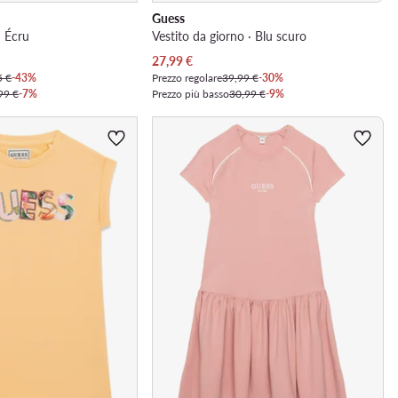
Guess
· Écru
Vestito da giorno · Blu scuro
Prezzo attuale
27,99
€
5 €
-43%
Prezzo regolare
39,99 €
-30%
99 €
-7%
Prezzo più basso
30,99 €
-9%