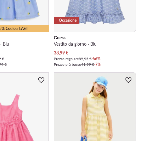
Occasione
25% Codice: LAST
Guess
· Blu
Vestito da giorno · Blu
Prezzo attuale
38,99
€
9 €
Prezzo regolare
89,95 €
-56%
99 €
Prezzo più basso
41,99 €
-7%