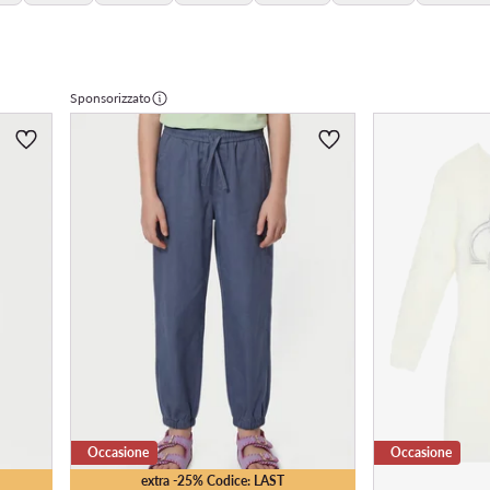
Sponsorizzato
Occasione
Occasione
extra -25% Codice: LAST