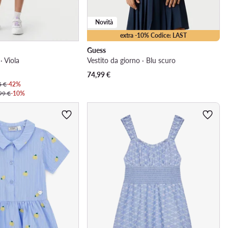
Novità
extra -10% Codice: LAST
Guess
· Viola
Vestito da giorno · Blu scuro
74,99
€
5 €
-42%
99 €
-10%