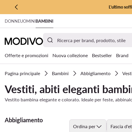
L'ultimo soff
VAI AL CONTENUTO PRINCIPALE
DONNE
UOMINI
BAMBINI
VAI ALLA RICERCA
Offerte e promozioni
Nuova collezione
Bestseller
Brand
Pagina principale
Bambini
Abbigliamento
Vest
Vestiti, abiti eleganti bamb
Vestito bambina elegante e colorato. Ideale per feste, abbinal
Abbigliamento
Ordina per
Fascia d'e