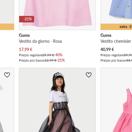
-21%
extra -
Guess
Guess
Vestito da giorno · Rosa
Vestito chemisier 
Prezzo attuale
Prezzo attuale
17,99
€
40,99
€
Prezzo regolare
29,99 €
-40%
Prezzo regolare
59,9
Prezzo più basso
22,99 €
-21%
Prezzo più basso
33,