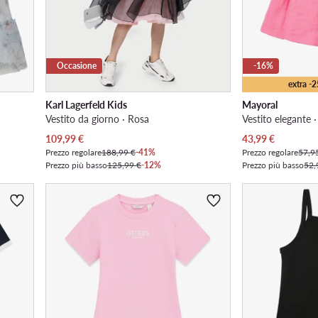
Occasione
-16%
extra -
Karl Lagerfeld Kids
Mayoral
Vestito da giorno · Rosa
Vestito elegante 
Prezzo attuale
Prezzo attuale
109,99
€
43,99
€
Prezzo regolare
188,99 €
-41%
Prezzo regolare
57,9
Prezzo più basso
125,99 €
-12%
Prezzo più basso
52,