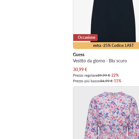
Occasione
extra -25% Codice: LAST
Guess
Vestito da giorno · Blu scuro
Prezzo attuale
30,99
€
Prezzo regolare
39,99 €
-22%
Prezzo più basso
34,99 €
-11%