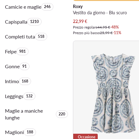
Camicie e maglie
Quantità di prodotti:
Roxy
246
Vestito da giorno · Blu scuro
Prezzo attuale
Capispalla
Quantità di prodotti:
22,99
€
1210
Prezzo regolare
44,95 €
-48%
Prezzo più basso
25,99 €
-11%
Completi tuta
Quantità di prodotti:
518
Felpe
Quantità di prodotti:
981
Gonne
Quantità di prodotti:
91
Intimo
Quantità di prodotti:
168
Leggings
Quantità di prodotti:
132
Maglie a maniche
Quantità di prodotti:
220
lunghe
Maglioni
Quantità di prodotti:
188
Occasione