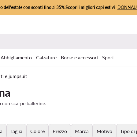
io dell'estate con sconti fino al 35% Scopri i migliori capi estivi
DONNA
Abbigliamento
Calzature
Borse e accessori
Sport
iti e jumpsuit
ina
o con scarpe ballerine.
tà
Taglia
Colore
Prezzo
Marca
Motivo
Tipo di