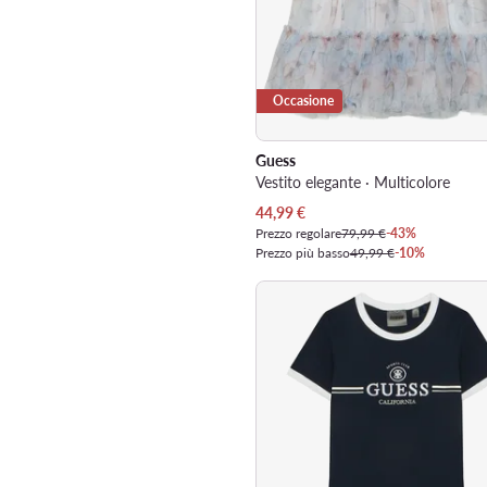
Occasione
Guess
Vestito elegante · Multicolore
Prezzo attuale
44,99
€
Prezzo regolare
79,99 €
-43%
Prezzo più basso
49,99 €
-10%