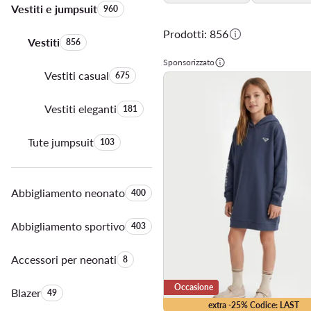
Vestiti e jumpsuit
Quantità di prodotti:
960
Prodotti: 856
Vestiti
Quantità di prodotti:
856
Sponsorizzato
Vestiti casual
Quantità di prodotti:
675
Vestiti eleganti
Quantità di prodotti:
181
Tute jumpsuit
Quantità di prodotti:
103
Abbigliamento neonato
Quantità di prodotti:
400
Abbigliamento sportivo
Quantità di prodotti:
403
Accessori per neonati
Quantità di prodotti:
8
Occasione
Blazer
Quantità di prodotti:
49
extra -25% Codice: LAST