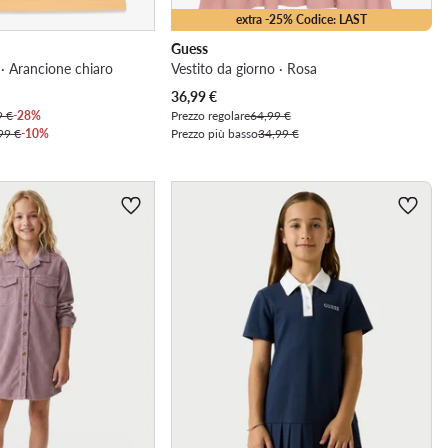
extra -25% Codice: LAST
Guess
 · Arancione chiaro
Vestito da giorno · Rosa
Prezzo attuale
36,99
€
9 €
-28%
Prezzo regolare
64,99 €
99 €
-10%
Prezzo più basso
34,99 €