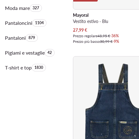
Moda mare
Quantità di prodotti:
327
Mayoral
Vestito estivo · Blu
Pantaloncini
Quantità di prodotti:
1104
Prezzo attuale
27,99
€
Prezzo regolare
43,95 €
-36%
Pantaloni
Quantità di prodotti:
879
Prezzo più basso
30,99 €
-9%
Pigiami e vestaglie
Quantità di prodotti:
42
T-shirt e top
Quantità di prodotti:
1830