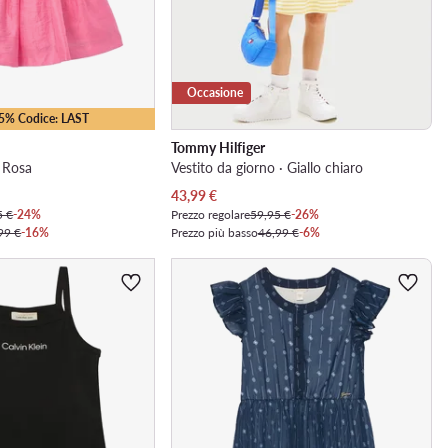
Occasione
25% Codice: LAST
Tommy Hilfiger
· Rosa
Vestito da giorno · Giallo chiaro
Prezzo attuale
43,99
€
5 €
-24%
Prezzo regolare
59,95 €
-26%
99 €
-16%
Prezzo più basso
46,99 €
-6%