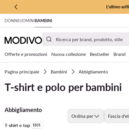
L'ultimo soff
VAI AL CONTENUTO PRINCIPALE
DONNE
UOMINI
BAMBINI
VAI ALLA RICERCA
Offerte e promozioni
Nuova collezione
Bestseller
Brand
Pagina principale
Bambini
Abbigliamento
T-shirt e polo per bambini
Abbigliamento
Ordina per
Fascia d'e
T-shirt e top
Quantità di prodotti:
1831