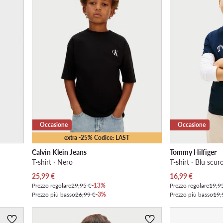
Occasione
Occasione
extra -25% Codice: LAST
Calvin Klein Jeans
Tommy Hilfiger
T-shirt · Nero
T-shirt · Blu scur
Prezzo attuale
Prezzo attuale
25,99
€
16,99
€
Prezzo regolare
29,95 €
-13%
Prezzo regolare
19,9
Prezzo più basso
26,99 €
-3%
Prezzo più basso
19,