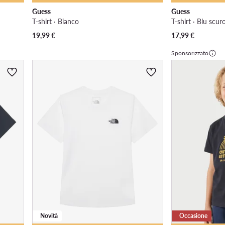
Guess
Guess
T-shirt · Bianco
T-shirt · Blu scur
19,99
€
17,99
€
Sponsorizzato
Novità
Occasione