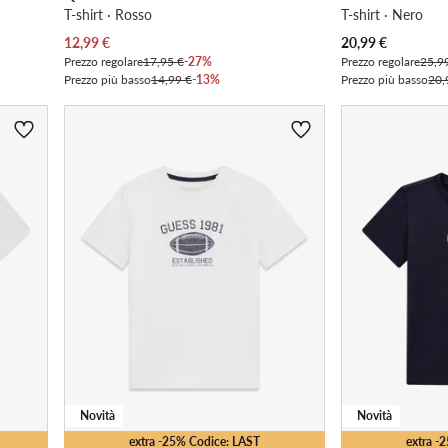
T-shirt · Rosso
T-shirt · Nero
Prezzo attuale
Prezzo attuale
12,99
€
20,99
€
Prezzo regolare
17,95 €
-27%
Prezzo regolare
25,9
Prezzo più basso
14,99 €
-13%
Prezzo più basso
20,
Novità
Novità
extra -25% Codice: LAST
extra -