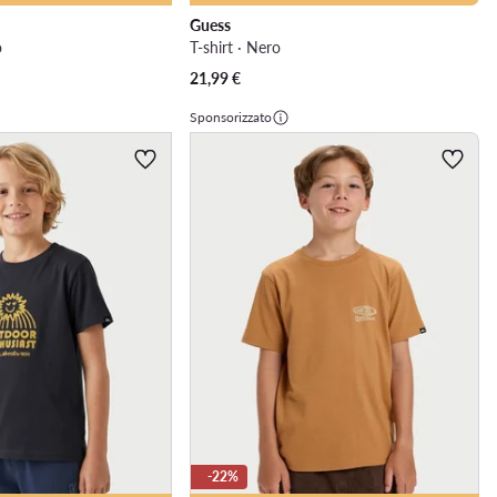
Guess
o
T-shirt · Nero
21,99
€
Sponsorizzato
-22%