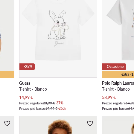
-25%
Occasione
extra -
Guess
Polo Ralph Laure
T-shirt · Bianco
T-shirt · Bianco
Prezzo attuale
Prezzo attuale
14,99
€
58,99
€
Prezzo regolare
23,99 €
-37%
Prezzo regolare
64,9
Prezzo più basso
19,99 €
-25%
Prezzo più basso
64,