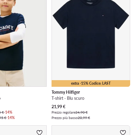
extra -15% Codice: LAST
Tommy Hilfiger
o
T-shirt · Blu scuro
Prezzo attuale
21,99
€
5 €
-14%
Prezzo regolare
24,90 €
95 €
-14%
Prezzo più basso
20,99 €