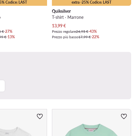
25% Codice: LAST
extra -25% Codice: LAST
Quiksilver
o
T-shirt · Marrone
Prezzo attuale
13,99
€
5 €
-27%
Prezzo regolare
24,95 €
-43%
99 €
-13%
Prezzo più basso
17,99 €
-22%