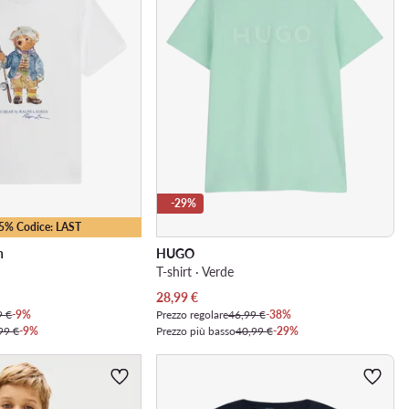
-29%
15% Codice: LAST
n
HUGO
T-shirt · Verde
Prezzo attuale
28,99
€
9 €
-9%
Prezzo regolare
46,99 €
-38%
99 €
-9%
Prezzo più basso
40,99 €
-29%