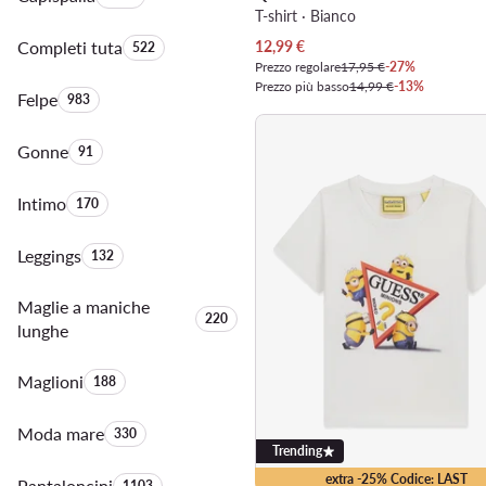
T-shirt · Bianco
Prezzo attuale
Completi tuta
Quantità di prodotti:
12,99
€
522
Prezzo regolare
17,95 €
-27%
Prezzo più basso
14,99 €
-13%
Felpe
Quantità di prodotti:
983
Gonne
Quantità di prodotti:
91
Intimo
Quantità di prodotti:
170
Leggings
Quantità di prodotti:
132
Maglie a maniche
Quantità di prodotti:
220
lunghe
Maglioni
Quantità di prodotti:
188
Moda mare
Quantità di prodotti:
330
Trending
extra -25% Codice: LAST
Pantaloncini
Quantità di prodotti:
1103