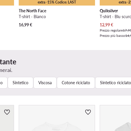
extra -15% Codice: LAST
extra -
The North Face
Quiksilver
T-shirt · Bianco
T-shirt · Blu scur
Prezzo attuale
16,99
€
12,99
€
Prezzo regolare
17,9
Prezzo più basso
14,
rtante
merai.
co
Sintetico
Viscosa
Cotone riciclato
Sintetico riciclato