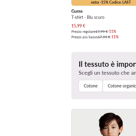
extra -15% Codice: LAST
Guess
T-shirt · Blu scuro
Prezzo attuale
15,99
€
Prezzo regolare
17,99 €
-11%
Prezzo più basso
17,99 €
-11%
Il tessuto è impo
Scegli un tessuto che a
Cotone
Cotone organi