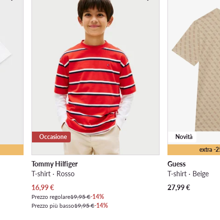
Occasione
Novità
extra -
Tommy Hilfiger
Guess
T-shirt · Rosso
T-shirt · Beige
Prezzo attuale
16,99
€
27,99
€
Prezzo regolare
19,95 €
-14%
Prezzo più basso
19,95 €
-14%