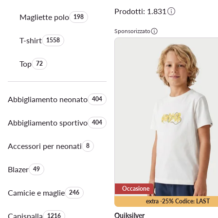
Prodotti: 1.831
Magliette polo
Quantità di prodotti:
198
Sponsorizzato
T-shirt
Quantità di prodotti:
1558
Top
Quantità di prodotti:
72
Abbigliamento neonato
Quantità di prodotti:
404
Abbigliamento sportivo
Quantità di prodotti:
404
Accessori per neonati
Quantità di prodotti:
8
Blazer
Quantità di prodotti:
49
Occasione
Camicie e maglie
Quantità di prodotti:
246
extra -25% Codice: LAST
Capispalla
Quantità di prodotti:
Quiksilver
1216