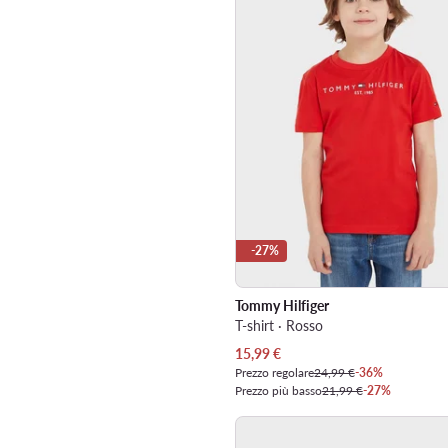
-27%
Tommy Hilfiger
T-shirt · Rosso
Prezzo attuale
15,99
€
Prezzo regolare
24,99 €
-36%
Prezzo più basso
21,99 €
-27%