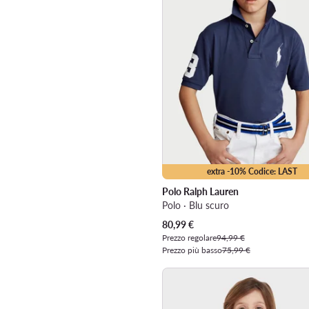
extra -10% Codice: LAST
Polo Ralph Lauren
Polo · Blu scuro
Prezzo attuale
80,99
€
Prezzo regolare
94,99 €
Prezzo più basso
75,99 €