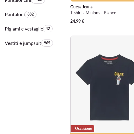
Guess Jeans
T-shirt · Minions · Bianco
Pantaloni
Quantità di prodotti:
882
24,99
€
Pigiami e vestaglie
Quantità di prodotti:
42
Vestiti e jumpsuit
Quantità di prodotti:
965
Occasione