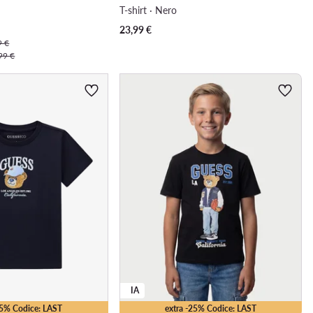
T-shirt · Nero
23,99
€
9 €
99 €
IA
25% Codice: LAST
extra -25% Codice: LAST