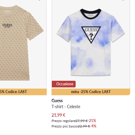
Occasione
25% Codice: LAST
extra -25% Codice: LAST
Guess
T-shirt · Celeste
Prezzo attuale
21,99
€
Prezzo regolare
27,99 €
-21%
Prezzo più basso
22,99 €
-4%