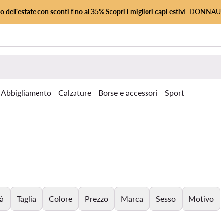
io dell'estate con sconti fino al 35% Scopri i migliori capi estivi
DONNA
Abbigliamento
Calzature
Borse e accessori
Sport
tà
Taglia
Colore
Prezzo
Marca
Sesso
Motivo