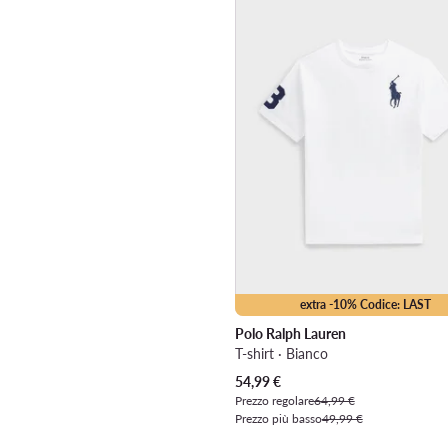
extra -10% Codice: LAST
Polo Ralph Lauren
T-shirt · Bianco
Prezzo attuale
54,99
€
Prezzo regolare
64,99 €
Prezzo più basso
49,99 €