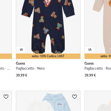
IA
IA
extra -10% Codice: LAST
extra -
Guess
Guess
Completo felpa e pantaloni di tessuto · Multicolore
Pagliaccetto · Nero
Pagliaccetto · Ro
39,99
€
39,99
€