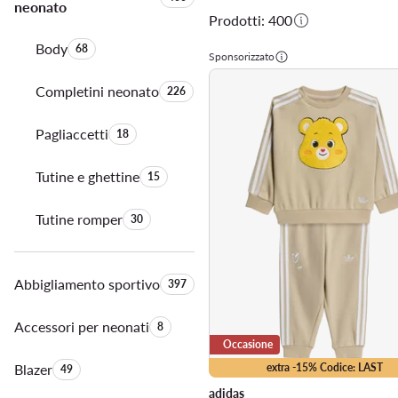
neonato
Prodotti: 400
Body
Quantità di prodotti:
68
Sponsorizzato
Completini neonato
Quantità di prodotti:
226
Pagliaccetti
Quantità di prodotti:
18
Tutine e ghettine
Quantità di prodotti:
15
Tutine romper
Quantità di prodotti:
30
Abbigliamento sportivo
Quantità di prodotti:
397
Accessori per neonati
Quantità di prodotti:
8
Occasione
Blazer
Quantità di prodotti:
extra -15% Codice: LAST
49
adidas