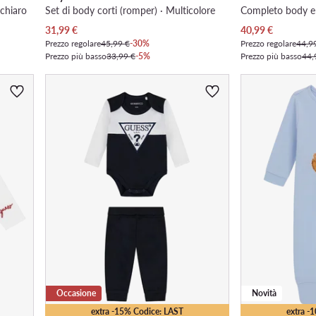
 chiaro
Set di body corti (romper) · Multicolore
Completo body e 
Prezzo attuale
Prezzo attuale
31,99
€
40,99
€
Prezzo regolare
45,99 €
-30%
Prezzo regolare
44,9
Prezzo più basso
33,99 €
-5%
Prezzo più basso
44,
Occasione
Novità
extra -15% Codice: LAST
extra -