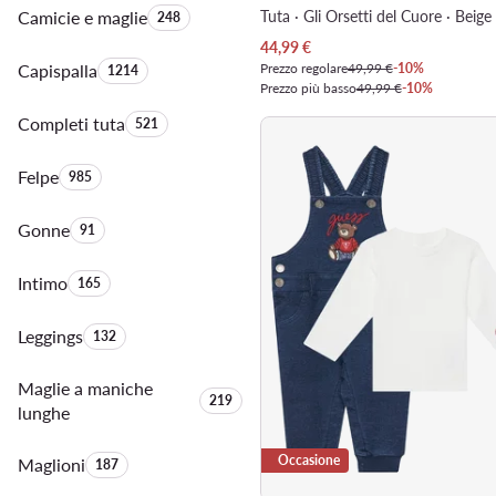
Camicie e maglie
Quantità di prodotti:
Tuta · Gli Orsetti del Cuore · Beige
248
Prezzo attuale
44,99
€
Capispalla
Quantità di prodotti:
Prezzo regolare
49,99 €
-10%
1214
Prezzo più basso
49,99 €
-10%
Completi tuta
Quantità di prodotti:
521
Felpe
Quantità di prodotti:
985
Gonne
Quantità di prodotti:
91
Intimo
Quantità di prodotti:
165
Leggings
Quantità di prodotti:
132
Maglie a maniche
Quantità di prodotti:
219
lunghe
Occasione
Maglioni
Quantità di prodotti:
187