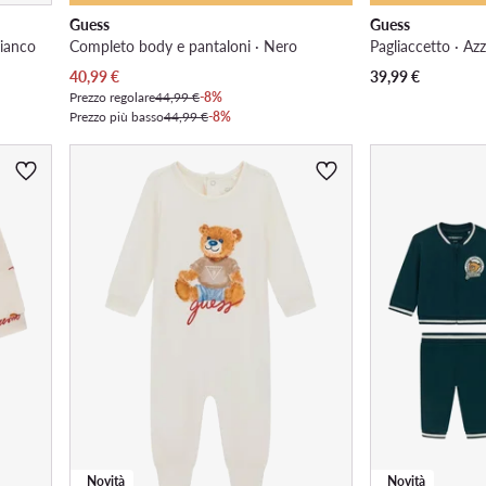
Guess
Guess
Bianco
Completo body e pantaloni · Nero
Pagliaccetto · Az
Prezzo attuale
40,99
€
39,99
€
Prezzo regolare
44,99 €
-8%
Prezzo più basso
44,99 €
-8%
Novità
Novità