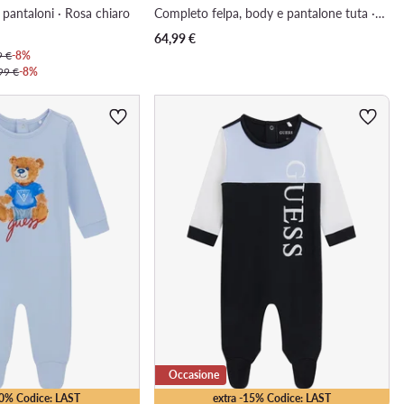
pantaloni · Rosa chiaro
Completo felpa, body e pantalone tuta · Blu scuro
64,99
€
9 €
-8%
99 €
-8%
Occasione
10% Codice: LAST
extra -15% Codice: LAST