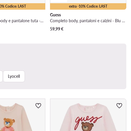
10% Codice: LAST
extra -10% Codice: LAST
Guess
Completo felpa, body e pantalone tuta · Verde scuro
Completo body, pantaloni e calzini · Blu scuro
59,99
€
Lyocell