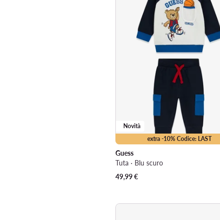
Novità
extra -10% Codice: LAST
Guess
Tuta · Blu scuro
49,99
€