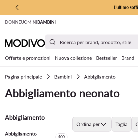
L'ultimo soff
VAI AL CONTENUTO PRINCIPALE
DONNE
UOMINI
BAMBINI
VAI ALLA RICERCA
Offerte e promozioni
Nuova collezione
Bestseller
Brand
Pagina principale
Bambini
Abbigliamento
Abbigliamento neonato
Abbigliamento
Ordina per
Taglia
C
Abbigliamento
Quantità di prodotti:
400