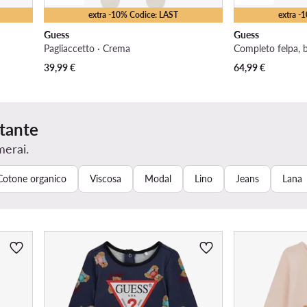
extra -10% Codice: LAST
extra -
Guess
Guess
Pagliaccetto · Crema
39,99
€
64,99
€
rtante
merai.
Cotone organico
Viscosa
Modal
Lino
Jeans
Lana