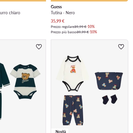
Guess
zurro chiaro
Tutina · Nero
Prezzo attuale
35,99
€
Prezzo regolare
39,99 €
-10%
Prezzo più basso
39,99 €
-10%
Novità