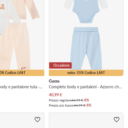
Occasione
10% Codice: LAST
extra -15% Codice: LAST
Guess
Completo felpa, body e pantalone tuta · Rosa chiaro
Completo body e pantaloni · Azzurro chiaro
Prezzo attuale
40,99
€
Prezzo regolare
44,99 €
-8%
Prezzo più basso
44,99 €
-8%