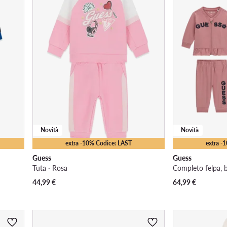
Novità
Novità
extra -10% Codice: LAST
extra -
Guess
Guess
Tuta · Rosa
44,99
€
64,99
€