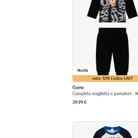
Novità
extra -10% Codice: LAST
Guess
Completo maglietta e pantaloni · 
39,99
€