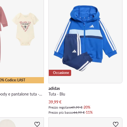
Occasione
10% Codice: LAST
adidas
Completo felpa, body e pantalone tuta · Rosa
Tuta · Blu
Prezzo attuale
39,99
€
Prezzo regolare
49,99 €
-20%
Prezzo più basso
44,99 €
-11%