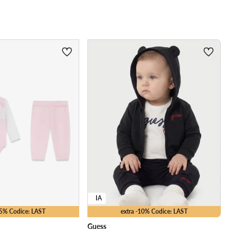
IA
15% Codice: LAST
extra -10% Codice: LAST
Guess