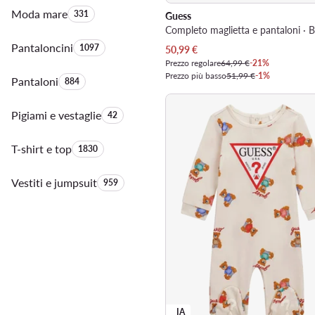
Moda mare
Quantità di prodotti:
331
Guess
Completo maglietta e pantaloni · 
Pantaloncini
Quantità di prodotti:
1097
Prezzo attuale
50,99
€
Prezzo regolare
64,99 €
-21%
Prezzo più basso
51,99 €
-1%
Pantaloni
Quantità di prodotti:
884
Pigiami e vestaglie
Quantità di prodotti:
42
T-shirt e top
Quantità di prodotti:
1830
Vestiti e jumpsuit
Quantità di prodotti:
959
IA