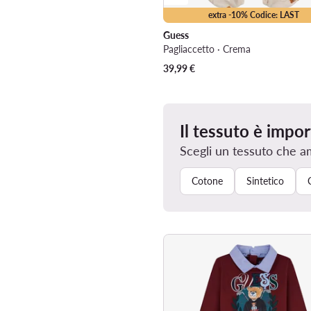
extra -10% Codice: LAST
Guess
Pagliaccetto · Crema
39,99
€
Il tessuto è impo
Scegli un tessuto che a
Cotone
Sintetico