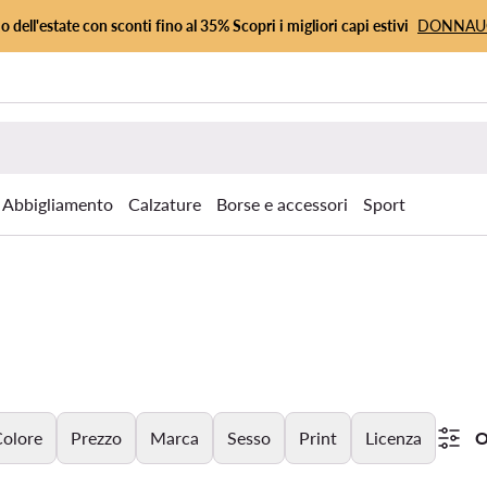
io dell'estate con sconti fino al 35% Scopri i migliori capi estivi
DONNA
Abbigliamento
Calzature
Borse e accessori
Sport
olore
Prezzo
Marca
Sesso
Print
Licenza
O