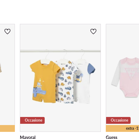
Occasione
Occasione
extra -
Mayoral
Guess