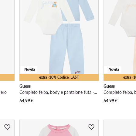
Novità
Novità
extra -10% Codice: LAST
extra -
Guess
Guess
Nero
Completo felpa, body e pantalone tuta · Azzurro chiaro
64,99
€
64,99
€