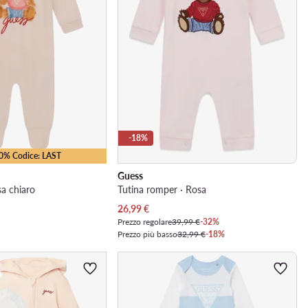
-18%
10% Codice: LAST
Guess
sa chiaro
Tutina romper · Rosa
Prezzo attuale
26,99
€
Prezzo regolare
39,99 €
-32%
Prezzo più basso
32,99 €
-18%