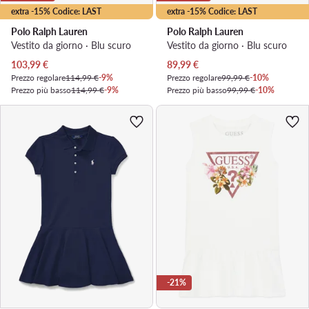
extra -15% Codice: LAST
extra -15% Codice: LAST
Polo Ralph Lauren
Polo Ralph Lauren
Vestito da giorno · Blu scuro
Vestito da giorno · Blu scuro
Prezzo attuale
Prezzo attuale
103,99
€
89,99
€
Prezzo regolare
114,99 €
-9%
Prezzo regolare
99,99 €
-10%
Prezzo più basso
114,99 €
-9%
Prezzo più basso
99,99 €
-10%
-21%