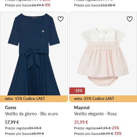
Prezzo più basso
24,99 €
-8%
Prezzo più basso
112,00 €
-18%
extra -15% Codice: LAST
extra -25% Codice: LAST
Guess
Mayoral
Vestito da giorno · Blu scuro
Vestito elegante · Rosa
Prezzo attuale
Prezzo attuale
57,99
€
35,99
€
Prezzo regolare
59,95 €
Prezzo regolare
47,95 €
-24%
Prezzo più basso
45,99 €
Prezzo più basso
43,99 €
-18%