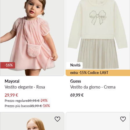
-16%
Novità
extra -15% Codice: LAST
Mayoral
Guess
Vestito elegante · Rosa
Vestito da giorno · Crema
Prezzo attuale
29,99
€
69,99
€
Prezzo regolare
39,95 €
-24%
Prezzo più basso
35,99 €
-16%