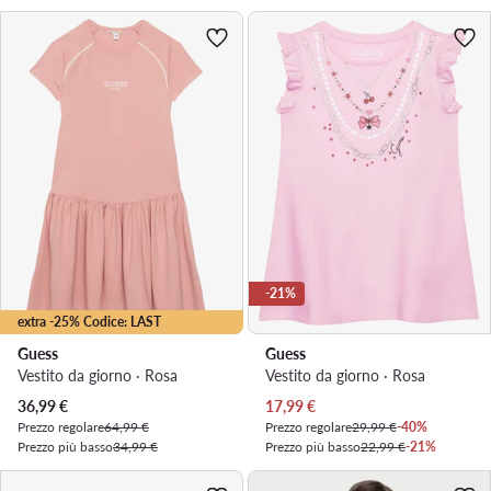
-21%
extra -25% Codice: LAST
Guess
Guess
Vestito da giorno · Rosa
Vestito da giorno · Rosa
Prezzo attuale
Prezzo attuale
36,99
€
17,99
€
Prezzo regolare
64,99 €
Prezzo regolare
29,99 €
-40%
Prezzo più basso
34,99 €
Prezzo più basso
22,99 €
-21%