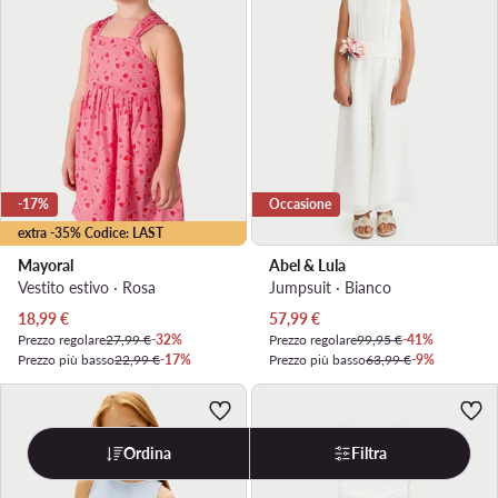
-17%
Occasione
extra -35% Codice: LAST
Mayoral
Abel & Lula
Vestito estivo · Rosa
Jumpsuit · Bianco
Prezzo attuale
Prezzo attuale
18,99
€
57,99
€
Prezzo regolare
27,99 €
-32%
Prezzo regolare
99,95 €
-41%
Prezzo più basso
22,99 €
-17%
Prezzo più basso
63,99 €
-9%
Ordina
Filtra