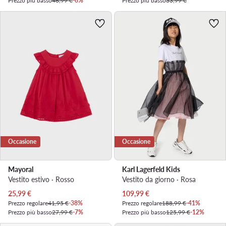
Prezzo più basso
46,99 €
-6%
Prezzo più basso
33,99 €
Occasione
Occasione
Mayoral
Karl Lagerfeld Kids
Vestito estivo · Rosso
Vestito da giorno · Rosa
Prezzo attuale
Prezzo attuale
25,99
€
109,99
€
Prezzo regolare
41,95 €
-38%
Prezzo regolare
188,99 €
-41%
Prezzo più basso
27,99 €
-7%
Prezzo più basso
125,99 €
-12%