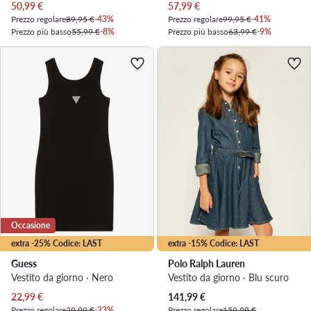
Prezzo attuale
Prezzo attuale
50,99
€
57,99
€
Prezzo regolare
89,95 €
-43%
Prezzo regolare
99,95 €
-41%
Prezzo più basso
55,99 €
-8%
Prezzo più basso
63,99 €
-9%
Occasione
extra -25% Codice: LAST
extra -15% Codice: LAST
Guess
Polo Ralph Lauren
Vestito da giorno · Nero
Vestito da giorno · Blu scuro
Prezzo attuale
Prezzo attuale
22,99
€
141,99
€
Prezzo regolare
29,99 €
-23%
Prezzo regolare
159,99 €