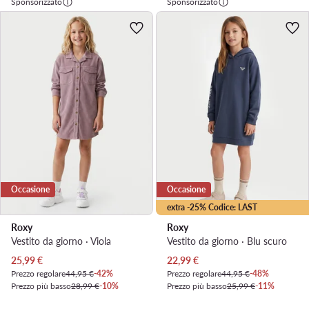
Sponsorizzato
Sponsorizzato
Occasione
Occasione
extra -25% Codice: LAST
Roxy
Roxy
Vestito da giorno · Viola
Vestito da giorno · Blu scuro
Prezzo attuale
Prezzo attuale
25,99
€
22,99
€
Prezzo regolare
44,95 €
-42%
Prezzo regolare
44,95 €
-48%
Prezzo più basso
28,99 €
-10%
Prezzo più basso
25,99 €
-11%