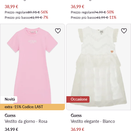
Prezzo attuale
Prezzo attuale
38,99
€
36,99
€
Prezzo regolare
89,95 €
-56%
Prezzo regolare
74,99 €
-50%
Prezzo più basso
41,99 €
-7%
Prezzo più basso
41,99 €
-11%
Novità
Occasione
extra -15% Codice: LAST
Guess
Guess
Vestito da giorno · Rosa
Vestito elegante · Bianco
Prezzo attuale
34,99
€
36,99
€