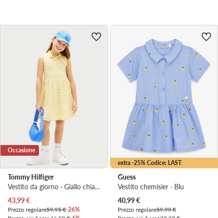
Occasione
extra -25% Codice: LAST
Tommy Hilfiger
Guess
Vestito da giorno · Giallo chiaro
Vestito chemisier · Blu
Prezzo attuale
Prezzo attuale
43,99
€
40,99
€
Prezzo regolare
59,95 €
-26%
Prezzo regolare
59,99 €