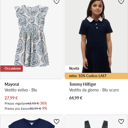
Occasione
Novità
extra -10% Codice: LAST
Mayoral
Tommy Hilfiger
Vestito estivo · Blu
Vestito da giorno · Blu scuro
Prezzo attuale
27,99
€
64,99
€
Prezzo regolare
43,95 €
-36%
Prezzo più basso
30,99 €
-9%