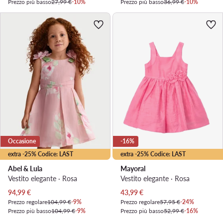
Prezzo più basso
27,99 €
-10%
Prezzo più basso
36,99 €
-10%
Occasione
-16%
extra -25% Codice: LAST
extra -25% Codice: LAST
Abel & Lula
Mayoral
Vestito elegante · Rosa
Vestito elegante · Rosa
Prezzo attuale
Prezzo attuale
94,99
€
43,99
€
Prezzo regolare
104,99 €
-9%
Prezzo regolare
57,95 €
-24%
Prezzo più basso
104,99 €
-9%
Prezzo più basso
52,99 €
-16%