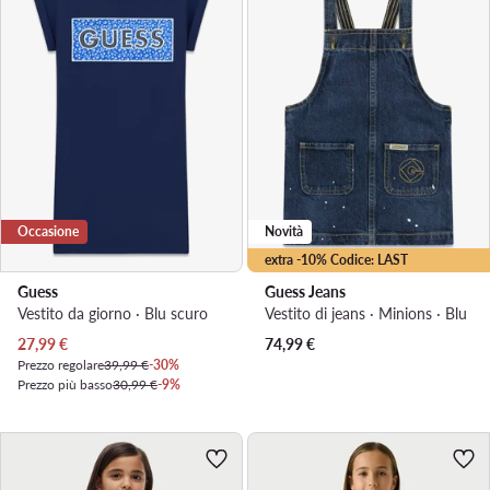
Occasione
Novità
extra -10% Codice: LAST
Guess
Guess Jeans
Vestito da giorno · Blu scuro
Vestito di jeans · Minions · Blu
Prezzo attuale
27,99
€
74,99
€
Prezzo regolare
39,99 €
-30%
Prezzo più basso
30,99 €
-9%