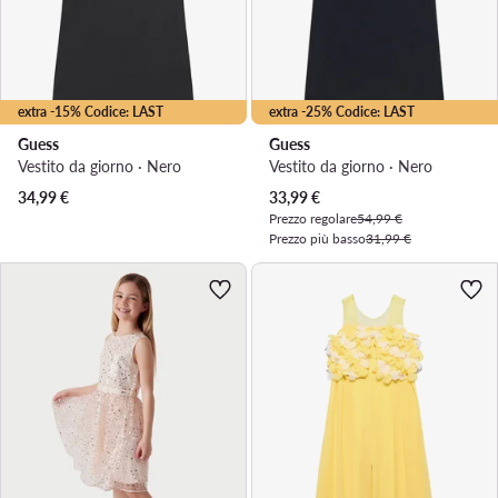
extra -15% Codice: LAST
extra -25% Codice: LAST
Guess
Guess
Vestito da giorno · Nero
Vestito da giorno · Nero
Prezzo attuale
34,99
€
33,99
€
Prezzo regolare
54,99 €
Prezzo più basso
31,99 €