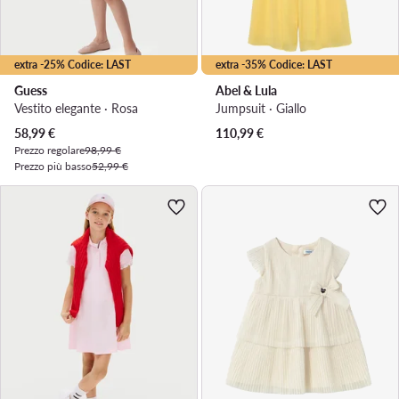
extra -25% Codice: LAST
extra -35% Codice: LAST
Guess
Abel & Lula
Vestito elegante · Rosa
Jumpsuit · Giallo
Prezzo attuale
58,99
€
110,99
€
Prezzo regolare
98,99 €
Prezzo più basso
52,99 €