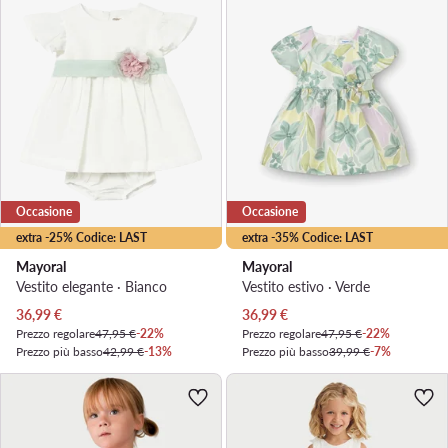
Occasione
Occasione
extra -25% Codice: LAST
extra -35% Codice: LAST
Mayoral
Mayoral
Vestito elegante · Bianco
Vestito estivo · Verde
Prezzo attuale
Prezzo attuale
36,99
€
36,99
€
Prezzo regolare
47,95 €
-22%
Prezzo regolare
47,95 €
-22%
Prezzo più basso
42,99 €
-13%
Prezzo più basso
39,99 €
-7%