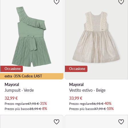
Occasione
Occasione
extra -35% Codice: LAST
Mayoral
Mayoral
Jumpsuit · Verde
Vestito estivo · Beige
Prezzo attuale
Prezzo attuale
32,99
€
33,99
€
Prezzo regolare
47,95 €
-31%
Prezzo regolare
56,95 €
-40%
Prezzo più basso
35,99 €
-8%
Prezzo più basso
37,99 €
-10%