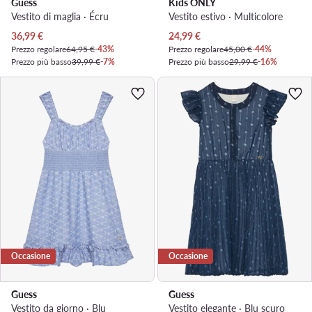
Guess
Kids ONLY
Vestito di maglia · Écru
Vestito estivo · Multicolore
Prezzo attuale
Prezzo attuale
36,99
€
24,99
€
Prezzo regolare
64,95 €
-43%
Prezzo regolare
45,00 €
-44%
Prezzo più basso
39,99 €
-7%
Prezzo più basso
29,99 €
-16%
Occasione
Occasione
Guess
Guess
Vestito da giorno · Blu
Vestito elegante · Blu scuro