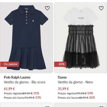
Occasione
-26%
Polo Ralph Lauren
Guess
Vestito da giorno · Blu scuro
Vestito da giorno · Nero
Prezzo attuale
Prezzo attuale
61,99
€
35,99
€
Prezzo regolare
89,99 €
-31%
Prezzo regolare
79,95 €
-54%
Prezzo più basso
71,99 €
-13%
Prezzo più basso
48,99 €
-26%