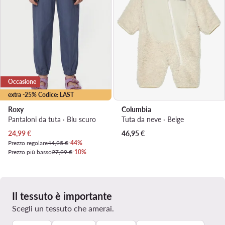
Occasione
extra -25% Codice: LAST
Roxy
Columbia
Pantaloni da tuta · Blu scuro
Tuta da neve · Beige
Prezzo attuale
24,99
€
46,95
€
Prezzo regolare
44,95 €
-44%
Prezzo più basso
27,99 €
-10%
Il tessuto è importante
Scegli un tessuto che amerai.