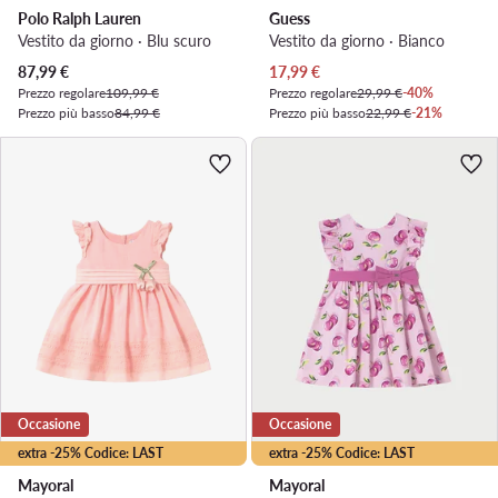
Polo Ralph Lauren
Guess
Vestito da giorno · Blu scuro
Vestito da giorno · Bianco
Prezzo attuale
Prezzo attuale
87,99
€
17,99
€
Prezzo regolare
109,99 €
Prezzo regolare
29,99 €
-40%
Prezzo più basso
84,99 €
Prezzo più basso
22,99 €
-21%
Occasione
Occasione
extra -25% Codice: LAST
extra -25% Codice: LAST
Mayoral
Mayoral