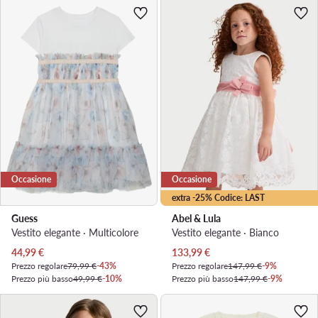
Occasione
Occasione
extra -25% Codice: LAST
Guess
Abel & Lula
Vestito elegante · Multicolore
Vestito elegante · Bianco
Prezzo attuale
Prezzo attuale
44,99
€
133,99
€
Prezzo regolare
79,99 €
-43%
Prezzo regolare
147,99 €
-9%
Prezzo più basso
49,99 €
-10%
Prezzo più basso
147,99 €
-9%