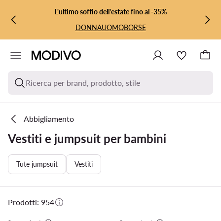
VAI AL CONTENUTO PRINCIPALE
VAI ALLA RICERCA
L'ultimo soffio dell'estate fino al -35%
DONNA
UOMO
BORSE
Ricerca per brand, prodotto, stile
Abbigliamento
Vestiti e jumpsuit per bambini
Tute jumpsuit
Vestiti
Prodotti: 954