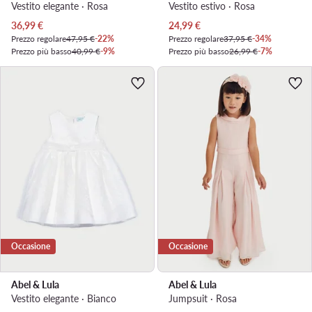
Vestito elegante · Rosa
Vestito estivo · Rosa
Prezzo attuale
Prezzo attuale
36,99
€
24,99
€
Prezzo regolare
47,95 €
-22%
Prezzo regolare
37,95 €
-34%
Prezzo più basso
40,99 €
-9%
Prezzo più basso
26,99 €
-7%
Occasione
Occasione
Abel & Lula
Abel & Lula
Vestito elegante · Bianco
Jumpsuit · Rosa