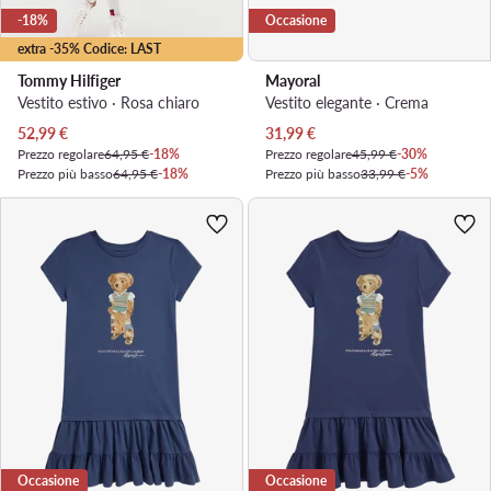
-18%
Occasione
extra -35% Codice: LAST
Tommy Hilfiger
Mayoral
Vestito estivo · Rosa chiaro
Vestito elegante · Crema
Prezzo attuale
Prezzo attuale
52,99
€
31,99
€
Prezzo regolare
64,95 €
-18%
Prezzo regolare
45,99 €
-30%
Prezzo più basso
64,95 €
-18%
Prezzo più basso
33,99 €
-5%
Occasione
Occasione