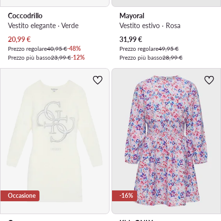
Coccodrillo
Mayoral
Vestito elegante · Verde
Vestito estivo · Rosa
Prezzo attuale
Prezzo attuale
20,99
€
31,99
€
Prezzo regolare
40,95 €
-48%
Prezzo regolare
49,95 €
Prezzo più basso
23,99 €
-12%
Prezzo più basso
28,99 €
Occasione
-16%