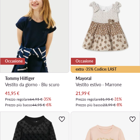
Occasione
Occasione
extra -35% Codice: LAST
Tommy Hilfiger
Mayoral
Vestito da giorno · Blu scuro
Vestito estivo · Marrone
Prezzo attuale
Prezzo attuale
41,95
€
21,99
€
Prezzo regolare
64,95 €
-35%
Prezzo regolare
31,95 €
-31%
Prezzo più basso
44,95 €
-6%
Prezzo più basso
23,99 €
-8%