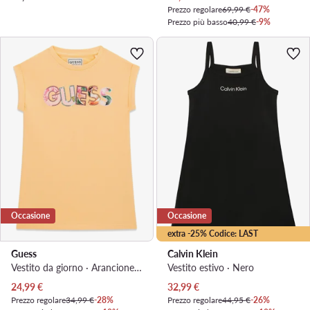
Prezzo regolare
69,99 €
-47%
Prezzo più basso
40,99 €
-9%
Occasione
Occasione
extra -25% Codice: LAST
Guess
Calvin Klein
Vestito da giorno · Arancione chiaro
Vestito estivo · Nero
Prezzo attuale
Prezzo attuale
24,99
€
32,99
€
Prezzo regolare
34,99 €
-28%
Prezzo regolare
44,95 €
-26%