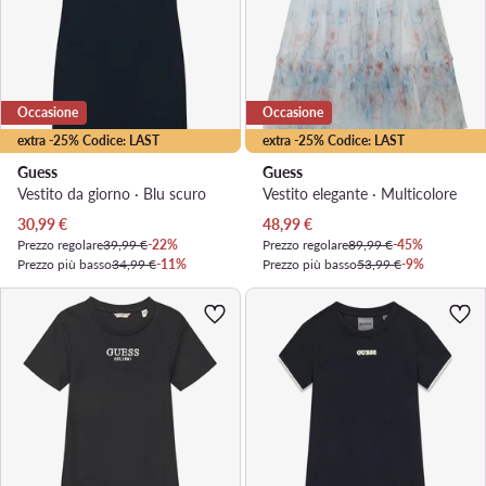
Occasione
Occasione
extra -25% Codice: LAST
extra -25% Codice: LAST
Guess
Guess
Vestito da giorno · Blu scuro
Vestito elegante · Multicolore
Prezzo attuale
Prezzo attuale
30,99
€
48,99
€
Prezzo regolare
39,99 €
-22%
Prezzo regolare
89,99 €
-45%
Prezzo più basso
34,99 €
-11%
Prezzo più basso
53,99 €
-9%