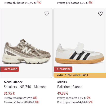
Prezzo più basso
147,99 €
-4%
Prezzo più basso
54,99 €
-9%
Occasione
Occasione
extra -10% Codice: LAST
New Balance
adidas
Sneakers · NB 740 · Marrone
Ballerine · Bianco
Prezzo attuale
Prezzo attuale
91,95
€
49,99
€
Prezzo regolare
99,99 €
-8%
Prezzo regolare
54,99 €
-9%
Prezzo più basso
99,95 €
-8%
Prezzo più basso
54,99 €
-9%