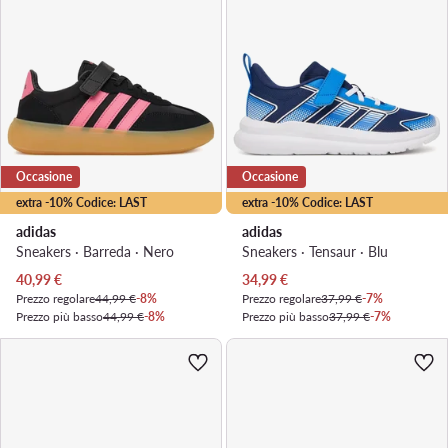
Occasione
Occasione
extra -10% Codice: LAST
extra -10% Codice: LAST
adidas
adidas
Sneakers · Barreda · Nero
Sneakers · Tensaur · Blu
Prezzo attuale
Prezzo attuale
40,99
€
34,99
€
Prezzo regolare
44,99 €
-8%
Prezzo regolare
37,99 €
-7%
Prezzo più basso
44,99 €
-8%
Prezzo più basso
37,99 €
-7%