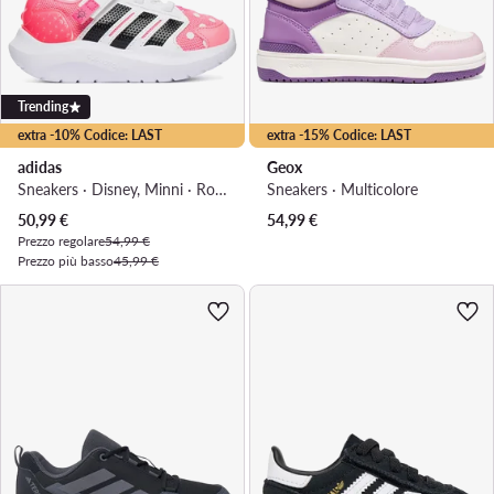
Trending
extra -10% Codice: LAST
extra -15% Codice: LAST
adidas
Geox
Sneakers · Disney, Minni · Rosa
Sneakers · Multicolore
Prezzo attuale
50,99
€
54,99
€
Prezzo regolare
54,99 €
Prezzo più basso
45,99 €