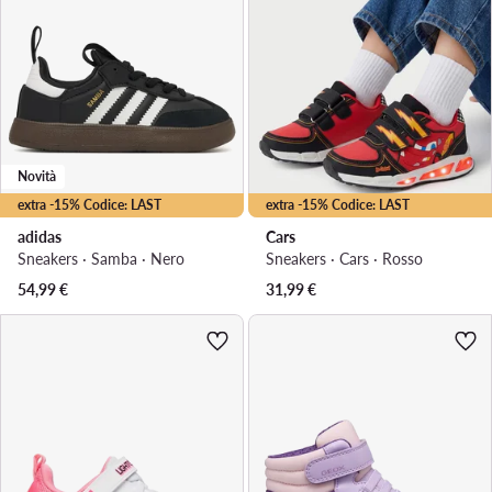
Novità
extra -15% Codice: LAST
extra -15% Codice: LAST
adidas
Cars
Sneakers · Samba · Nero
Sneakers · Cars · Rosso
54,99
€
31,99
€