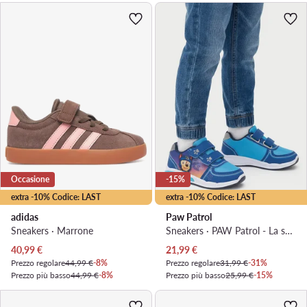
Occasione
-15%
extra -10% Codice: LAST
extra -10% Codice: LAST
adidas
Paw Patrol
Sneakers · Marrone
Sneakers · PAW Patrol - La squadra dei cuccioli · Blu
Prezzo attuale
Prezzo attuale
40,99
€
21,99
€
Prezzo regolare
44,99 €
-8%
Prezzo regolare
31,99 €
-31%
Prezzo più basso
44,99 €
-8%
Prezzo più basso
25,99 €
-15%