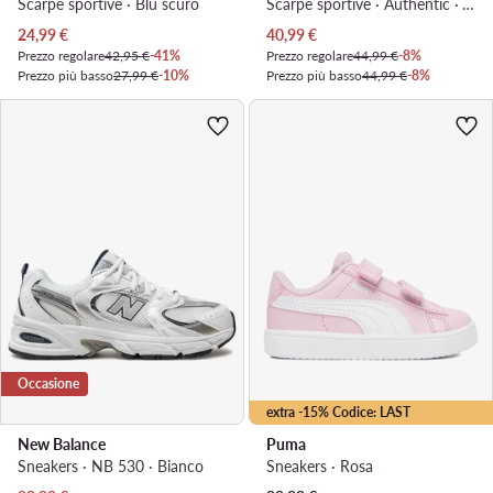
Scarpe sportive · Blu scuro
Scarpe sportive · Authentic · Viola
Prezzo attuale
Prezzo attuale
24,99
€
40,99
€
Prezzo regolare
42,95 €
-41%
Prezzo regolare
44,99 €
-8%
Prezzo più basso
27,99 €
-10%
Prezzo più basso
44,99 €
-8%
Occasione
extra -15% Codice: LAST
New Balance
Puma
Sneakers · NB 530 · Bianco
Sneakers · Rosa