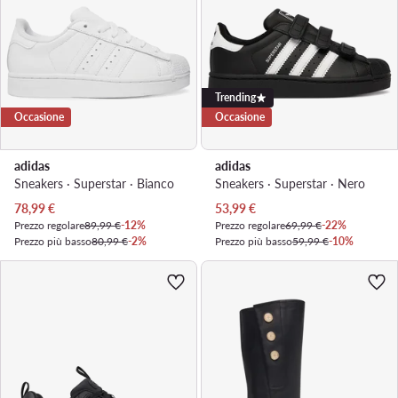
Trending
Occasione
Occasione
adidas
adidas
Sneakers · Superstar · Bianco
Sneakers · Superstar · Nero
Prezzo attuale
Prezzo attuale
78,99
€
53,99
€
Prezzo regolare
89,99 €
-12%
Prezzo regolare
69,99 €
-22%
Prezzo più basso
80,99 €
-2%
Prezzo più basso
59,99 €
-10%