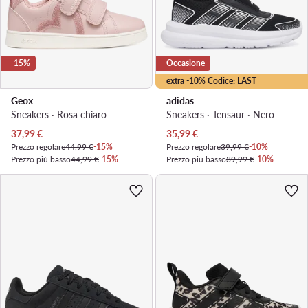
-15%
Occasione
extra -10% Codice: LAST
Geox
adidas
Sneakers · Rosa chiaro
Sneakers · Tensaur · Nero
Prezzo attuale
Prezzo attuale
37,99
€
35,99
€
Prezzo regolare
44,99 €
-15%
Prezzo regolare
39,99 €
-10%
Prezzo più basso
44,99 €
-15%
Prezzo più basso
39,99 €
-10%