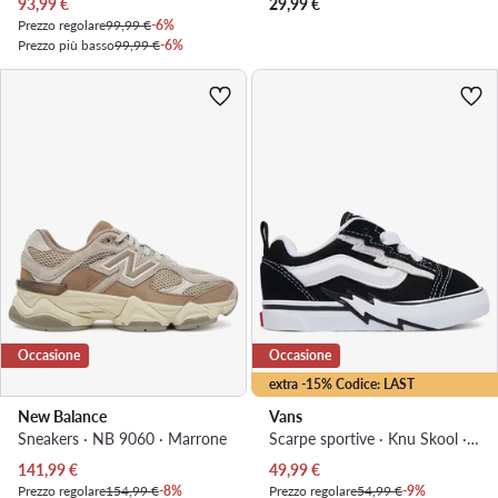
Prezzo attuale
93,99
€
29,99
€
Prezzo regolare
99,99 €
-6%
Prezzo più basso
99,99 €
-6%
Occasione
Occasione
extra -15% Codice: LAST
New Balance
Vans
Sneakers · NB 9060 · Marrone
Scarpe sportive · Knu Skool · Nero
Prezzo attuale
Prezzo attuale
141,99
€
49,99
€
Prezzo regolare
154,99 €
-8%
Prezzo regolare
54,99 €
-9%