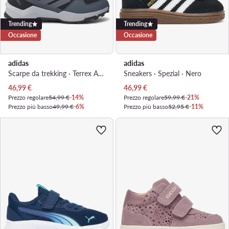
Trending
Trending
Occasione
Occasione
adidas
adidas
Scarpe da trekking · Terrex Ax4r IF6525 · Nero
Sneakers · Spezial · Nero
Prezzo attuale
Prezzo attuale
46,99
€
46,99
€
Prezzo regolare
54,99 €
-14%
Prezzo regolare
59,99 €
-21%
Prezzo più basso
49,99 €
-6%
Prezzo più basso
52,95 €
-11%