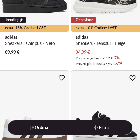
Trending
Occasione
extra -15% Codice: LAST
extra -10% Codice: LAST
adidas
adidas
Sneakers · Campus · Nero
Sneakers · Tensaur · Beige
Prezzo attuale
89,99
€
34,99
€
Prezzo regolare
37,99 €
-7%
Prezzo più basso
37,99 €
-7%
Ordina
Filtra