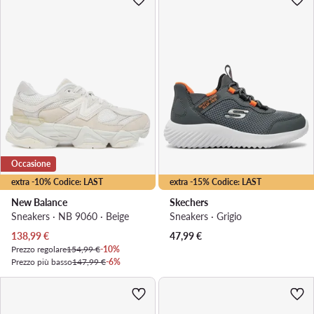
Occasione
extra -10% Codice: LAST
extra -15% Codice: LAST
New Balance
Skechers
Sneakers · NB 9060 · Beige
Sneakers · Grigio
Prezzo attuale
138,99
€
47,99
€
Prezzo regolare
154,99 €
-10%
Prezzo più basso
147,99 €
-6%