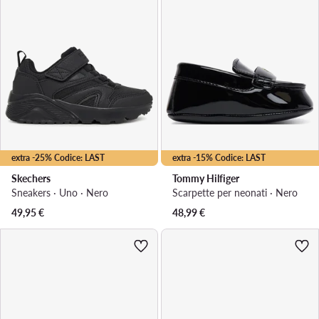
extra -25% Codice: LAST
extra -15% Codice: LAST
Skechers
Tommy Hilfiger
Sneakers · Uno · Nero
Scarpette per neonati · Nero
49,95
€
48,99
€