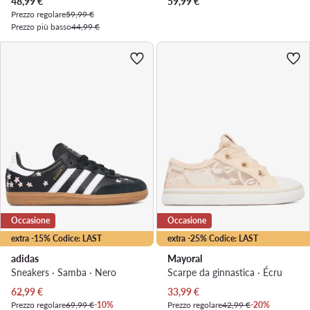
Prezzo attuale
48,99
€
59,99
€
Prezzo regolare
59,99 €
Prezzo più basso
44,99 €
Occasione
Occasione
extra -15% Codice: LAST
extra -25% Codice: LAST
adidas
Mayoral
Sneakers · Samba · Nero
Scarpe da ginnastica · Écru
Prezzo attuale
Prezzo attuale
62,99
€
33,99
€
Prezzo regolare
69,99 €
-10%
Prezzo regolare
42,99 €
-20%