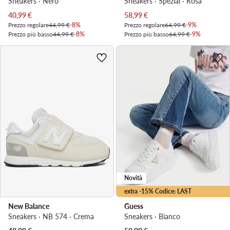
Sneakers · Nero
Sneakers · Spezial · Rosa
Prezzo attuale
Prezzo attuale
40,99
€
58,99
€
Prezzo regolare
44,99 €
-8%
Prezzo regolare
64,99 €
-9%
Prezzo più basso
44,99 €
-8%
Prezzo più basso
64,99 €
-9%
Novità
extra -15% Codice: LAST
New Balance
Guess
Sneakers · NB 574 · Crema
Sneakers · Bianco