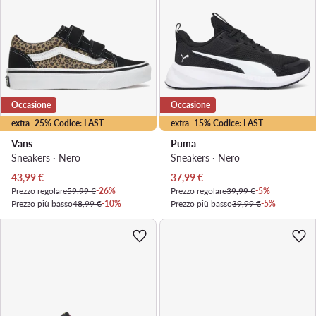
Occasione
Occasione
extra -25% Codice: LAST
extra -15% Codice: LAST
Vans
Puma
Sneakers · Nero
Sneakers · Nero
Prezzo attuale
Prezzo attuale
43,99
€
37,99
€
Prezzo regolare
59,99 €
-26%
Prezzo regolare
39,99 €
-5%
Prezzo più basso
48,99 €
-10%
Prezzo più basso
39,99 €
-5%