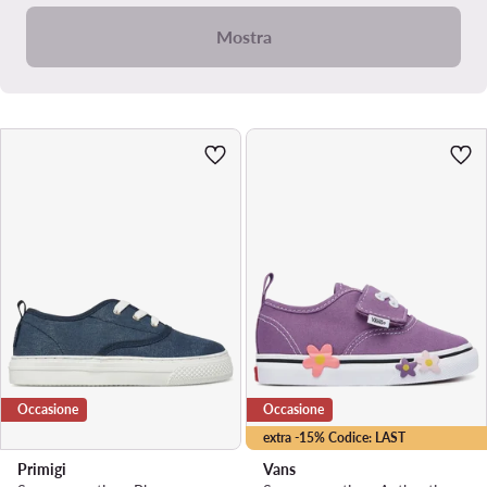
Mostra
Occasione
Occasione
extra -15% Codice: LAST
Primigi
Vans