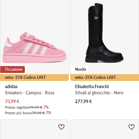
Occasione
Novità
extra -15% Codice: LAST
extra -25% Codice: LAST
adidas
Elisabetta Franchi
Sneakers · Campus · Rosa
Stivali al ginocchio · Nero
Prezzo attuale
73,99
€
277,99
€
Prezzo regolare
79,99 €
-7%
Prezzo più basso
79,99 €
-7%