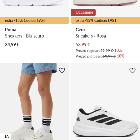
Occasione
extra -15% Codice: LAST
extra -15% Codice: LAST
Puma
Geox
Sneakers · Blu scuro
Sneakers · Rosa
Prezzo attuale
34,99
€
53,99
€
Prezzo regolare
59,99 €
-10%
Prezzo più basso
59,99 €
-10%
IA