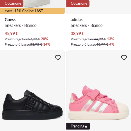
Occasione
Occasione
extra -15% Codice: LAST
Guess
adidas
Sneakers · Bianco
Sneakers · Bianco
Prezzo attuale
Prezzo attuale
45,99
€
38,99
€
Prezzo regolare
57,99 €
-20%
Prezzo regolare
44,99 €
-13%
Prezzo più basso
53,95 €
-14%
Prezzo più basso
40,99 €
-4%
Trending