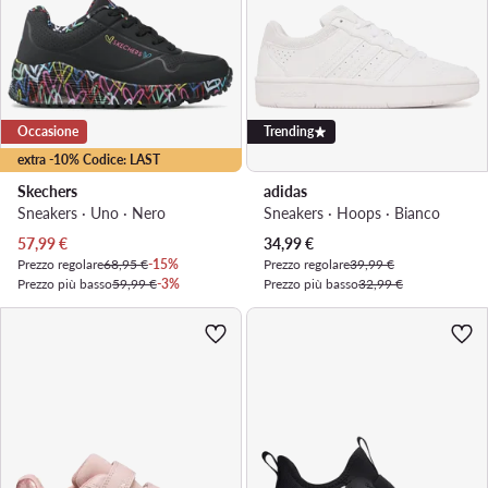
Occasione
Trending
extra -10% Codice: LAST
Skechers
adidas
Sneakers · Uno · Nero
Sneakers · Hoops · Bianco
Prezzo attuale
Prezzo attuale
57,99
€
34,99
€
Prezzo regolare
68,95 €
-15%
Prezzo regolare
39,99 €
Prezzo più basso
59,99 €
-3%
Prezzo più basso
32,99 €