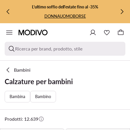
VAI AL CONTENUTO PRINCIPALE
VAI ALLA RICERCA
L'ultimo soffio dell'estate fino al -35%
DONNA
UOMO
BORSE
Ricerca per brand, prodotto, stile
Bambini
Calzature per bambini
Bambina
Bambino
Prodotti: 12.639