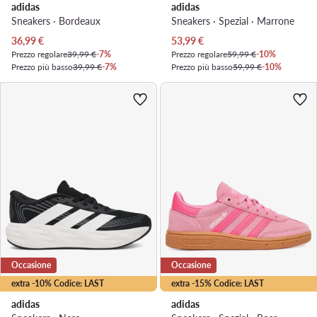
adidas
adidas
Sneakers · Bordeaux
Sneakers · Spezial · Marrone
Prezzo attuale
Prezzo attuale
36,99
€
53,99
€
Prezzo regolare
39,99 €
-7%
Prezzo regolare
59,99 €
-10%
Prezzo più basso
39,99 €
-7%
Prezzo più basso
59,99 €
-10%
Occasione
Occasione
extra -10% Codice: LAST
extra -15% Codice: LAST
adidas
adidas