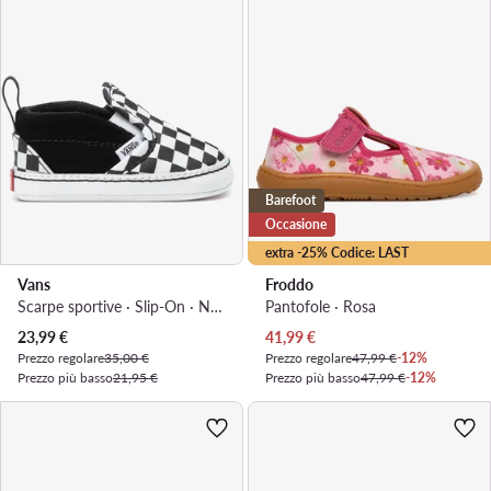
Barefoot
Occasione
extra -25% Codice: LAST
Vans
Froddo
Scarpe sportive · Slip-On · Nero
Pantofole · Rosa
Prezzo attuale
Prezzo attuale
23,99
€
41,99
€
Prezzo regolare
35,00 €
Prezzo regolare
47,99 €
-12%
Prezzo più basso
21,95 €
Prezzo più basso
47,99 €
-12%