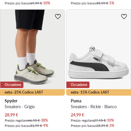
Prezzo più basso
69,99 €
-10%
Prezzo più basso
35,99 €
-5%
Occasione
Occasione
extra -25% Codice: LAST
extra -15% Codice: LAST
Spyder
Puma
Sneakers · Grigio
Sneakers · Rickie · Bianco
Prezzo attuale
Prezzo attuale
28,99
€
24,99
€
Prezzo regolare
46,95 €
-38%
Prezzo regolare
27,95 €
-10%
Prezzo più basso
31,99 €
-9%
Prezzo più basso
25,99 €
-3%