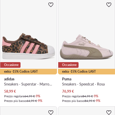
Occasione
Occasione
extra -15% Codice: LAST
extra -15% Codice: LAST
adidas
Puma
Sneakers · Superstar · Marrone
Sneakers · Speedcat · Rosa
Prezzo attuale
Prezzo attuale
58,99
€
76,99
€
Prezzo regolare
64,99 €
-9%
Prezzo regolare
84,99 €
-9%
Prezzo più basso
64,99 €
-9%
Prezzo più basso
84,99 €
-9%