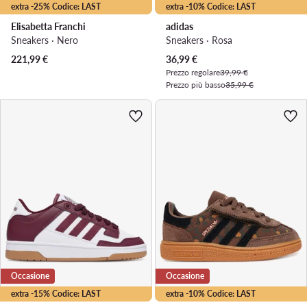
extra -25% Codice: LAST
extra -10% Codice: LAST
Elisabetta Franchi
adidas
Sneakers · Nero
Sneakers · Rosa
Prezzo attuale
221,99
€
36,99
€
Prezzo regolare
39,99 €
Prezzo più basso
35,99 €
Occasione
Occasione
extra -15% Codice: LAST
extra -10% Codice: LAST