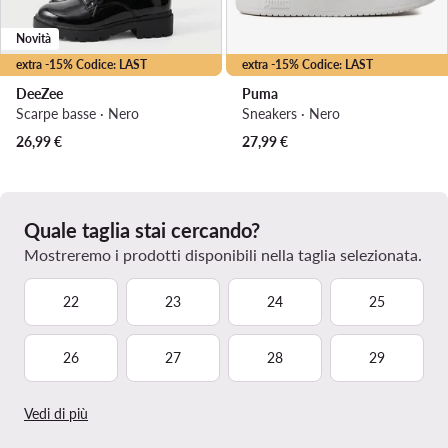
Novità
extra -15% Codice: LAST
extra -15% Codice: LAST
DeeZee
Puma
Scarpe basse · Nero
Sneakers · Nero
26,99
€
27,99
€
Quale taglia stai cercando?
Mostreremo i prodotti disponibili nella taglia selezionata.
22
23
24
25
26
27
28
29
Vedi di più