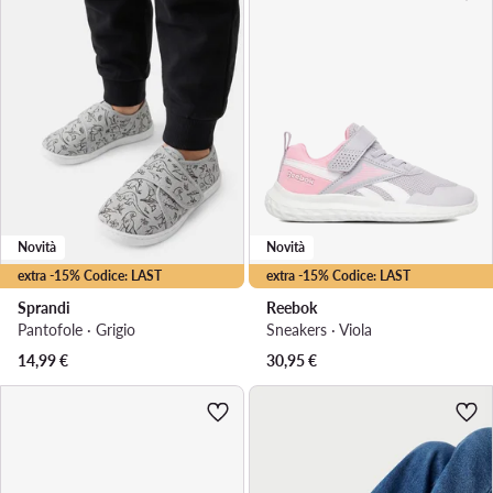
Novità
Novità
extra -15% Codice: LAST
extra -15% Codice: LAST
Sprandi
Reebok
Pantofole · Grigio
Sneakers · Viola
14,99
€
30,95
€