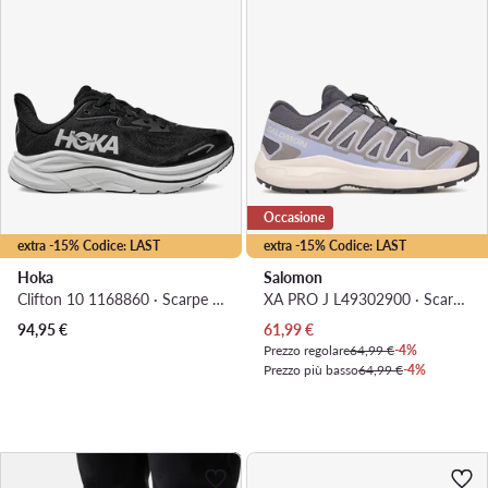
Occasione
extra -15% Codice: LAST
extra -15% Codice: LAST
Hoka
Salomon
Clifton 10 1168860 · Scarpe running
XA PRO J L49302900 · Scarpe running
Prezzo attuale
94,95
€
61,99
€
Prezzo regolare
64,99 €
-4%
Prezzo più basso
64,99 €
-4%