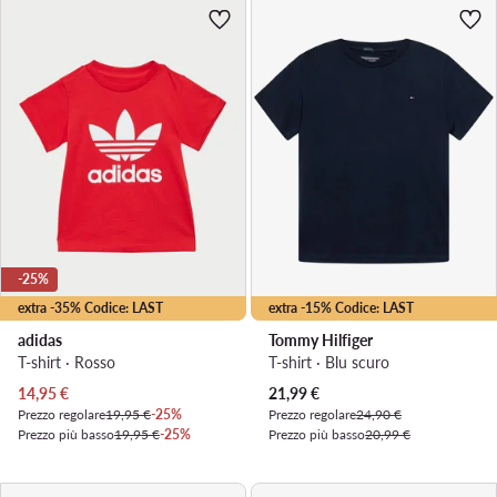
-25%
extra -35% Codice: LAST
extra -15% Codice: LAST
adidas
Tommy Hilfiger
T-shirt · Rosso
T-shirt · Blu scuro
Prezzo attuale
Prezzo attuale
14,95
€
21,99
€
Prezzo regolare
19,95 €
-25%
Prezzo regolare
24,90 €
Prezzo più basso
19,95 €
-25%
Prezzo più basso
20,99 €