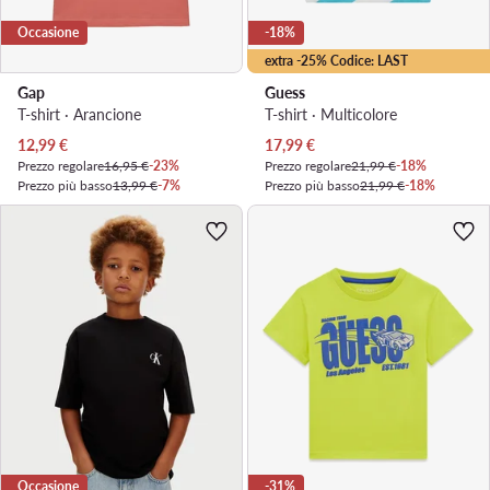
Occasione
-18%
extra -25% Codice: LAST
Gap
Guess
T-shirt · Arancione
T-shirt · Multicolore
Prezzo attuale
Prezzo attuale
12,99
€
17,99
€
Prezzo regolare
16,95 €
-23%
Prezzo regolare
21,99 €
-18%
Prezzo più basso
13,99 €
-7%
Prezzo più basso
21,99 €
-18%
Occasione
-31%