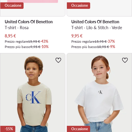
Occasione
Occasione
United Colors Of Benetton
United Colors Of Benetton
T-shirt · Rosa
T-shirt · Lilo & Stitch · Verde
Prezzo attuale
Prezzo attuale
8,95
€
9,95
€
Prezzo regolare
15,95 €
-43%
Prezzo regolare
15,95 €
-37%
Prezzo più basso
9,95 €
-10%
Prezzo più basso
10,95 €
-9%
-15%
Occasione