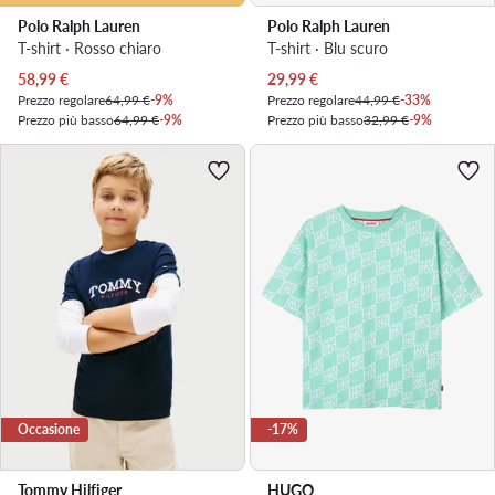
Polo Ralph Lauren
Polo Ralph Lauren
T-shirt · Rosso chiaro
T-shirt · Blu scuro
Prezzo attuale
Prezzo attuale
58,99
€
29,99
€
Prezzo regolare
64,99 €
-9%
Prezzo regolare
44,99 €
-33%
Prezzo più basso
64,99 €
-9%
Prezzo più basso
32,99 €
-9%
Occasione
-17%
Tommy Hilfiger
HUGO