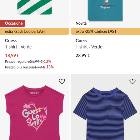
Occasione
Novità
extra -25% Codice: LAST
extra -25% Codice: LAST
Guess
Guess
T-shirt · Verde
T-shirt · Verde
Prezzo attuale
18,99
€
23,99
€
Prezzo regolare
21,99 €
-13%
Prezzo più basso
21,99 €
-13%