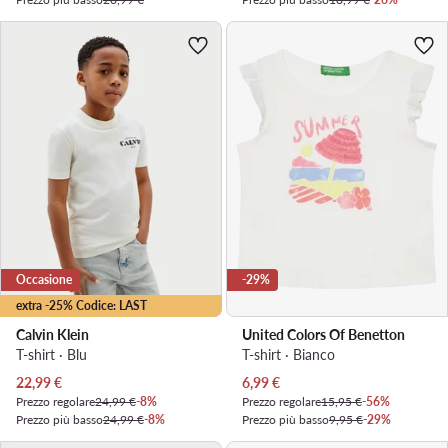
Occasione
-29%
extra -25% Codice: LAST
Calvin Klein
United Colors Of Benetton
T-shirt · Blu
T-shirt · Bianco
Prezzo attuale
Prezzo attuale
22,99
€
6,99
€
Prezzo regolare
24,99 €
-8%
Prezzo regolare
15,95 €
-56%
Prezzo più basso
24,99 €
-8%
Prezzo più basso
9,95 €
-29%