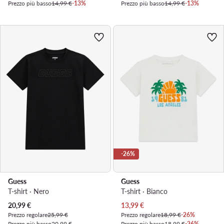
Prezzo più basso
14,99 €
-13%
Prezzo più basso
14,99 €
-13%
-26%
Guess
Guess
T-shirt · Nero
T-shirt · Bianco
Prezzo attuale
Prezzo attuale
20,99
€
13,99
€
Prezzo regolare
25,99 €
Prezzo regolare
18,99 €
-26%
Prezzo più basso
20,99 €
Prezzo più basso
18,99 €
-26%