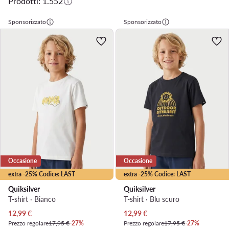
Prodotti: 1.552
Sponsorizzato
Sponsorizzato
Occasione
Occasione
extra -25% Codice: LAST
extra -25% Codice: LAST
Quiksilver
Quiksilver
T-shirt · Bianco
T-shirt · Blu scuro
Prezzo attuale
Prezzo attuale
12,99
€
12,99
€
Prezzo regolare
17,95 €
-27%
Prezzo regolare
17,95 €
-27%