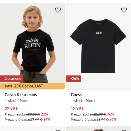
Occasione
-26%
extra -25% Codice: LAST
Calvin Klein Jeans
Guess
T-shirt · Nero
T-shirt · Nero
Prezzo attuale
Prezzo attuale
23,99
€
13,99
€
Prezzo regolare
30,95 €
-22%
Prezzo regolare
21,99 €
-36%
Prezzo più basso
27,99 €
-14%
Prezzo più basso
18,99 €
-26%