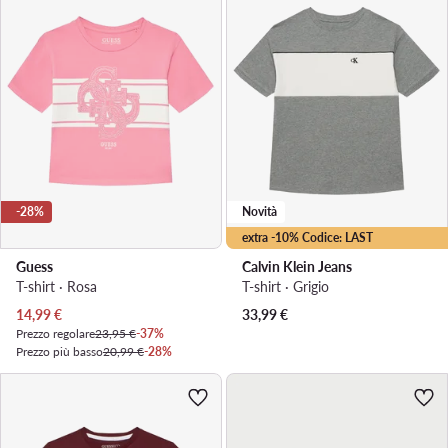
-28%
Novità
extra -10% Codice: LAST
Guess
Calvin Klein Jeans
T-shirt · Rosa
T-shirt · Grigio
Prezzo attuale
14,99
€
33,99
€
Prezzo regolare
23,95 €
-37%
Prezzo più basso
20,99 €
-28%