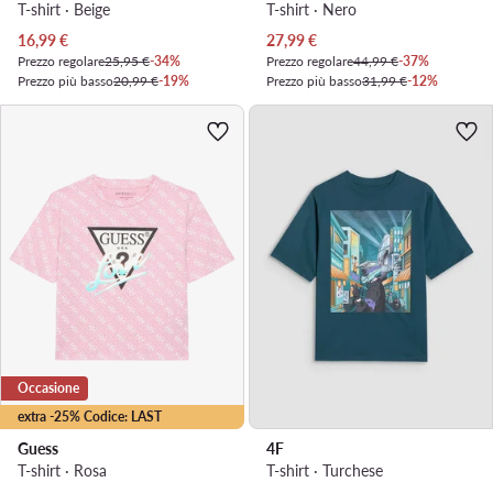
T-shirt · Beige
T-shirt · Nero
Prezzo attuale
Prezzo attuale
16,99
€
27,99
€
Prezzo regolare
25,95 €
-34%
Prezzo regolare
44,99 €
-37%
Prezzo più basso
20,99 €
-19%
Prezzo più basso
31,99 €
-12%
Occasione
extra -25% Codice: LAST
Guess
4F
T-shirt · Rosa
T-shirt · Turchese