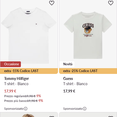
Occasione
Novità
extra -15% Codice: LAST
extra -25% Codice: LAST
Tommy Hilfiger
Guess
T-shirt · Bianco
T-shirt · Bianco
Prezzo attuale
17,99
€
17,99
€
Prezzo regolare
19,90 €
-9%
Prezzo più basso
19,90 €
-9%
Sponsorizzato
Sponsorizzato