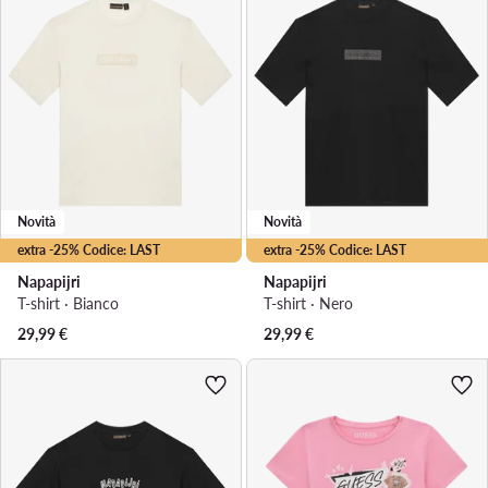
Novità
Novità
extra -25% Codice: LAST
extra -25% Codice: LAST
Napapijri
Napapijri
T-shirt · Bianco
T-shirt · Nero
29,99
€
29,99
€