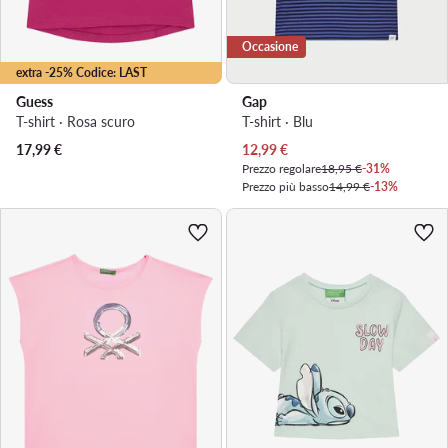
Occasione
extra -25% Codice: LAST
Guess
Gap
T-shirt · Rosa scuro
T-shirt · Blu
Prezzo attuale
17,99
€
12,99
€
Prezzo regolare
18,95 €
-31%
Prezzo più basso
14,99 €
-13%