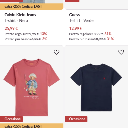
extra -25% Codice: LAST
Calvin Klein Jeans
Guess
T-shirt · Nero
T-shirt · Verde
Prezzo attuale
Prezzo attuale
25,99
€
12,99
€
Prezzo regolare
29,95 €
-13%
Prezzo regolare
18,99 €
-31%
Prezzo più basso
26,99 €
-3%
Prezzo più basso
18,99 €
-31%
Occasione
Occasione
extra -15% Codice: LAST