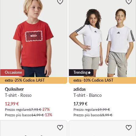
Occasione
Trending
extra -25% Codice: LAST
extra -10% Codice: LAST
Quiksilver
adidas
T-shirt · Rosso
T-shirt · Bianco
Prezzo attuale
Prezzo attuale
12,99
€
17,99
€
Prezzo regolare
17,95 €
-27%
Prezzo regolare
19,99 €
Prezzo più basso
14,99 €
-13%
Prezzo più basso
15,99 €