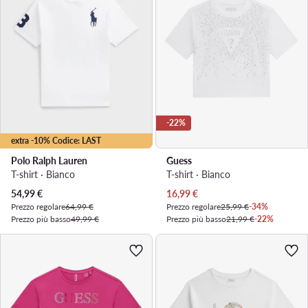
-22%
extra -10% Codice: LAST
Polo Ralph Lauren
Guess
T-shirt · Bianco
T-shirt · Bianco
Prezzo attuale
Prezzo attuale
54,99
€
16,99
€
Prezzo regolare
64,99 €
Prezzo regolare
25,99 €
-34%
Prezzo più basso
49,99 €
Prezzo più basso
21,99 €
-22%