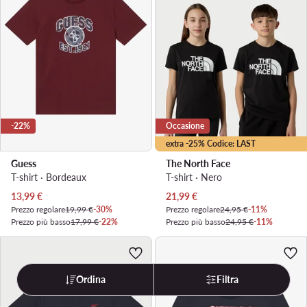
-22%
Occasione
extra -25% Codice: LAST
Guess
The North Face
T-shirt · Bordeaux
T-shirt · Nero
Prezzo attuale
Prezzo attuale
13,99
€
21,99
€
Prezzo regolare
19,99 €
-30%
Prezzo regolare
24,95 €
-11%
Prezzo più basso
17,99 €
-22%
Prezzo più basso
24,95 €
-11%
Ordina
Filtra