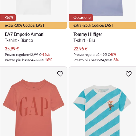
-16%
Occasione
extra -10% Codice: LAST
extra -25% Codice: LAST
EA7 Emporio Armani
Tommy Hilfiger
T-shirt · Bianco
T-shirt · Blu
Prezzo attuale
Prezzo attuale
35,99
€
22,95
€
Prezzo regolare
42,99 €
-16%
Prezzo regolare
24,95 €
-8%
Prezzo più basso
42,99 €
-16%
Prezzo più basso
24,95 €
-8%