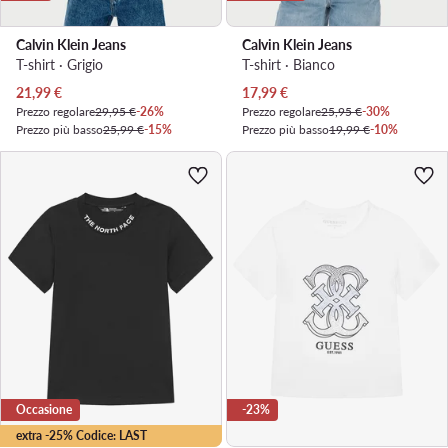
Calvin Klein Jeans
Calvin Klein Jeans
T-shirt · Grigio
T-shirt · Bianco
Prezzo attuale
Prezzo attuale
21,99
€
17,99
€
Prezzo regolare
29,95 €
-26%
Prezzo regolare
25,95 €
-30%
Prezzo più basso
25,99 €
-15%
Prezzo più basso
19,99 €
-10%
Occasione
-23%
extra -25% Codice: LAST