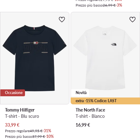
Prezzo più basso
26,99 €
-3%
Occasione
Novità
extra -15% Codice: LAST
Tommy Hilfiger
The North Face
T-shirt · Blu scuro
T-shirt · Bianco
Prezzo attuale
33,99
€
16,99
€
Prezzo regolare
49,95 €
-31%
Prezzo più basso
37,99 €
-10%