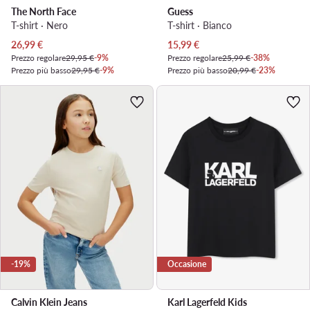
The North Face
Guess
T-shirt · Nero
T-shirt · Bianco
Prezzo attuale
Prezzo attuale
26,99
€
15,99
€
Prezzo regolare
29,95 €
-9%
Prezzo regolare
25,99 €
-38%
Prezzo più basso
29,95 €
-9%
Prezzo più basso
20,99 €
-23%
-19%
Occasione
Calvin Klein Jeans
Karl Lagerfeld Kids