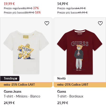
Prezzo attuale
Prezzo attuale
19,99
€
54,99
€
Prezzo regolare
31,99 €
-37%
Prezzo regolare
64,99 €
Prezzo più basso
23,99 €
-16%
Prezzo più basso
49,99 €
Trending
Novità
extra -25% Codice: LAST
extra -25% Codice: LAST
Guess Jeans
Guess
T-shirt · Minions · Bianco
T-shirt · Bordeaux
24,99
€
21,99
€