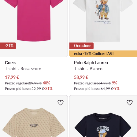
-21%
Occasione
extra -15% Codice: LAST
Guess
Polo Ralph Lauren
T-shirt · Rosa scuro
T-shirt · Bianco
Prezzo attuale
Prezzo attuale
17,99
€
58,99
€
Prezzo regolare
29,99 €
-40%
Prezzo regolare
64,99 €
-9%
Prezzo più basso
22,99 €
-21%
Prezzo più basso
64,99 €
-9%