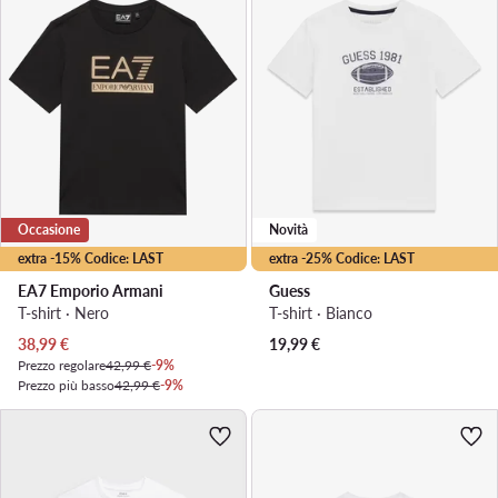
Occasione
Novità
extra -15% Codice: LAST
extra -25% Codice: LAST
EA7 Emporio Armani
Guess
T-shirt · Nero
T-shirt · Bianco
Prezzo attuale
38,99
€
19,99
€
Prezzo regolare
42,99 €
-9%
Prezzo più basso
42,99 €
-9%