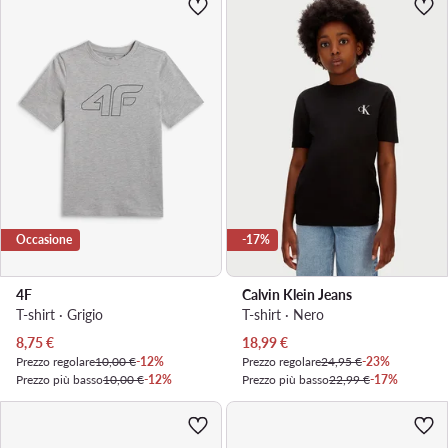
Occasione
-17%
4F
Calvin Klein Jeans
T-shirt · Grigio
T-shirt · Nero
Prezzo attuale
Prezzo attuale
8,75
€
18,99
€
Prezzo regolare
10,00 €
-12%
Prezzo regolare
24,95 €
-23%
Prezzo più basso
10,00 €
-12%
Prezzo più basso
22,99 €
-17%