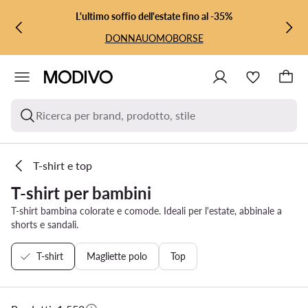
VAI AL CONTENUTO PRINCIPALE
VAI ALLA RICERCA
L'ultimo soffio dell'estate fino al -35%
DONNA
UOMO
BORSE
Ricerca per brand, prodotto, stile
T-shirt e top
T-shirt per bambini
T-shirt bambina colorate e comode. Ideali per l'estate, abbinale a
shorts e sandali.
T-shirt
Magliette polo
Top