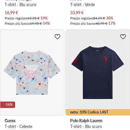
T-shirt · Blu scuro
T-shirt · Verde
Prezzo attuale
Prezzo attuale
16,99
€
33,99
€
Prezzo regolare
19,95 €
-14%
Prezzo regolare
54,99 €
-38%
Prezzo più basso
19,95 €
-14%
Prezzo più basso
40,99 €
-17%
-16%
extra -10% Codice: LAST
Guess
Polo Ralph Lauren
T-shirt · Celeste
T-shirt · Blu scuro