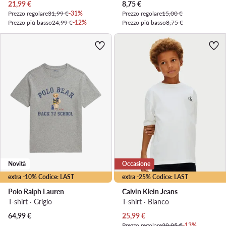
Prezzo attuale
Prezzo attuale
21,99
€
8,75
€
Prezzo regolare
31,99 €
-31%
Prezzo regolare
15,00 €
Prezzo più basso
24,99 €
-12%
Prezzo più basso
8,75 €
Novità
Occasione
extra -10% Codice: LAST
extra -25% Codice: LAST
Polo Ralph Lauren
Calvin Klein Jeans
T-shirt · Grigio
T-shirt · Bianco
Prezzo attuale
64,99
€
25,99
€
Prezzo regolare
29,95 €
-13%