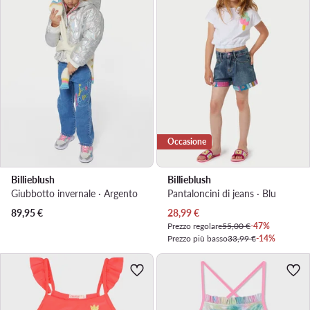
Occasione
Billieblush
Billieblush
Giubbotto invernale · Argento
Pantaloncini di jeans · Blu
Prezzo attuale
89,95
€
28,99
€
Prezzo regolare
55,00 €
-47%
Prezzo più basso
33,99 €
-14%