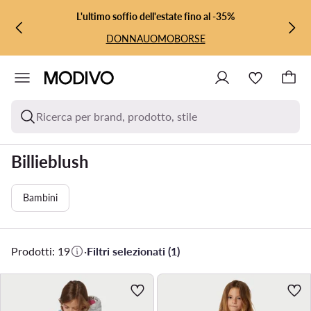
VAI AL CONTENUTO PRINCIPALE
VAI ALLA RICERCA
L'ultimo soffio dell'estate fino al -35%
DONNA
UOMO
BORSE
Ricerca per brand, prodotto, stile
Billieblush
Bambini
Prodotti: 19
·
Filtri selezionati (1)