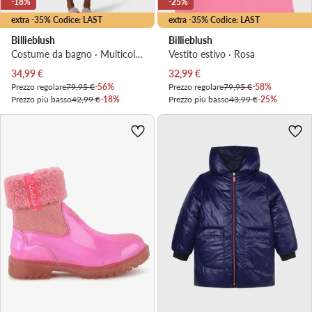
-18%
-25%
extra -35% Codice: LAST
extra -35% Codice: LAST
Billieblush
Billieblush
Costume da bagno · Multicolore
Vestito estivo · Rosa
Prezzo attuale
Prezzo attuale
34,99
€
32,99
€
Prezzo regolare
79,95 €
-56%
Prezzo regolare
79,95 €
-58%
Prezzo più basso
42,99 €
-18%
Prezzo più basso
43,99 €
-25%