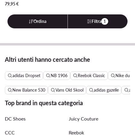
79,95
€
Ordina
Filtra
1
Altri utenti hanno cercato anche
adidas Dropset
NB 1906
Reebok Classic
Nike dunk
New Balance 530
Vans Old Skool
adidas gazelle
ad
Top brand in questa categoria
DC Shoes
Juicy Couture
CCC
Reebok