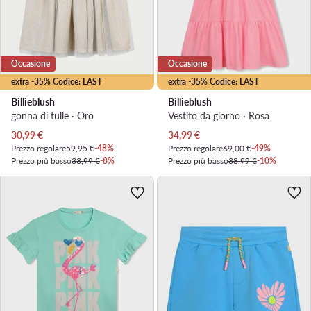
Occasione
Occasione
extra -35% Codice: LAST
extra -35% Codice: LAST
Billieblush
Billieblush
gonna di tulle · Oro
Vestito da giorno · Rosa
Prezzo attuale
Prezzo attuale
30,99
€
34,99
€
Prezzo regolare
59,95 €
-48%
Prezzo regolare
69,00 €
-49%
Prezzo più basso
33,99 €
-8%
Prezzo più basso
38,99 €
-10%