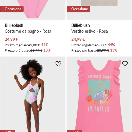
Occasione
Occasione
Billieblush
Billieblush
Costume da bagno · Rosa
Vestito estivo · Rosa
Prezzo attuale
Prezzo attuale
24,99
€
24,99
€
Prezzo regolare
45,00 €
-44%
Prezzo regolare
45,00 €
-44%
Prezzo più basso
28,99 €
-13%
Prezzo più basso
28,99 €
-13%