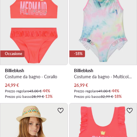
Occasione
-18%
Billieblush
Billieblush
Costume da bagno · Corallo
Costume da bagno · Multicolore
Prezzo attuale
Prezzo attuale
24,99
€
26,99
€
Prezzo regolare
45,00 €
-44%
Prezzo regolare
49,00 €
-44%
Prezzo più basso
28,99 €
-13%
Prezzo più basso
32,99 €
-18%