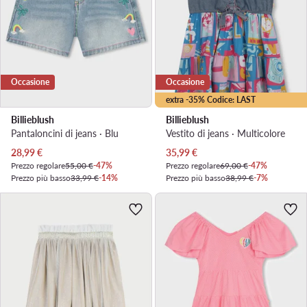
Occasione
Occasione
extra -35% Codice: LAST
Billieblush
Billieblush
Pantaloncini di jeans · Blu
Vestito di jeans · Multicolore
Prezzo attuale
Prezzo attuale
28,99
€
35,99
€
Prezzo regolare
55,00 €
-47%
Prezzo regolare
69,00 €
-47%
Prezzo più basso
33,99 €
-14%
Prezzo più basso
38,99 €
-7%