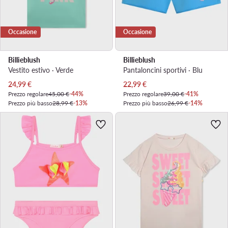
Occasione
Occasione
Billieblush
Billieblush
Vestito estivo · Verde
Pantaloncini sportivi · Blu
Prezzo attuale
Prezzo attuale
24,99
€
22,99
€
Prezzo regolare
45,00 €
-44%
Prezzo regolare
39,00 €
-41%
Prezzo più basso
28,99 €
-13%
Prezzo più basso
26,99 €
-14%