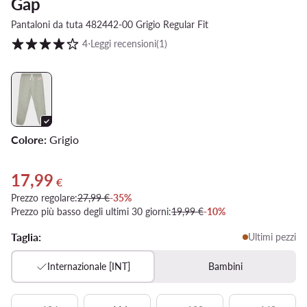
Gap
Pantaloni da tuta 482442-00 Grigio Regular Fit
Valutazione clienti su scala da 1 a 5
4
⋅
Leggi recensioni
(1)
Colore:
Grigio
17,99
Prezzo attuale 17,99 €
€
Prezzo regolare:
27,99 €
-35%
Prezzo più basso degli ultimi 30 giorni:
19,99 €
-10%
Taglia:
Ultimi pezzi
Internazionale [INT]
Bambini