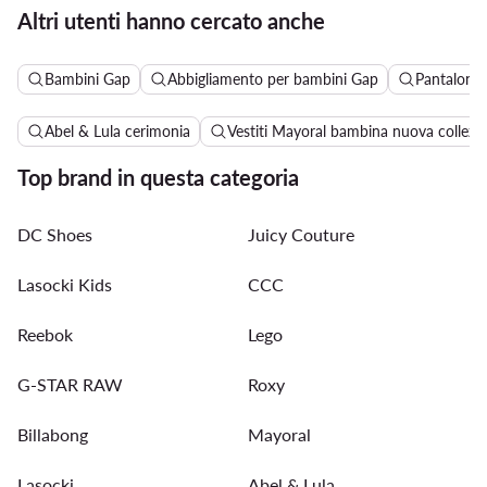
Altri utenti hanno cercato anche
Bambini Gap
Abbigliamento per bambini Gap
Pantaloni 
Abel & Lula cerimonia
Vestiti Mayoral bambina nuova collezi
Top brand in questa categoria
DC Shoes
Juicy Couture
Lasocki Kids
CCC
Reebok
Lego
G-STAR RAW
Roxy
Billabong
Mayoral
Lasocki
Abel & Lula