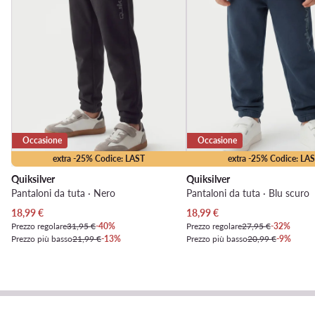
Occasione
Occasione
extra -25% Codice: LAST
extra -25% Codice: LA
Quiksilver
Quiksilver
Pantaloni da tuta · Nero
Pantaloni da tuta · Blu scuro
Prezzo attuale
Prezzo attuale
18,99
€
18,99
€
Prezzo regolare
31,95 €
-40%
Prezzo regolare
27,95 €
-32%
Prezzo più basso
21,99 €
-13%
Prezzo più basso
20,99 €
-9%