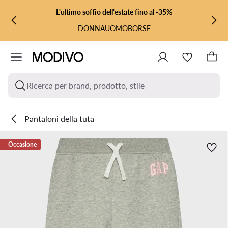
VAI AL CONTENUTO PRINCIPALE
VAI ALLA RICERCA
L'ultimo soffio dell'estate fino al -35%
DONNA
UOMO
BORSE
Ricerca per brand, prodotto, stile
Pantaloni della tuta
Occasione