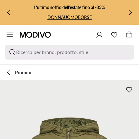
VAI AL CONTENUTO PRINCIPALE
VAI ALLA RICERCA
L'ultimo soffio dell'estate fino al -35%
DONNA
UOMO
BORSE
Ricerca per brand, prodotto, stile
Piumini