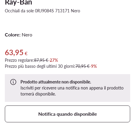
Ray-Ban
Occhiali da sole 0RJ9084S 713171 Nero
Colore:
Nero
63,95
Prezzo attuale 63,95 €
€
Prezzo regolare:
87,95 €
-27%
Prezzo più basso degli ultimi 30 giorni:
70,95 €
-9%
Prodotto attualmente non disponibile.
Iscriviti per ricevere una notifica non appena il prodotto
tornerà disponibile.
Notifica quando disponibile