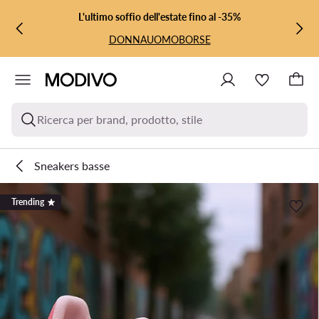
VAI AL CONTENUTO PRINCIPALE
VAI ALLA RICERCA
L'ultimo soffio dell'estate fino al -35%
DONNA
UOMO
BORSE
Ricerca per brand, prodotto, stile
Sneakers basse
Trending