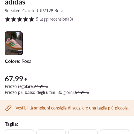
adidas
Sneakers Gazelle J JP7128 Rosa
Valutazione clienti su scala da 1 a 5
5
⋅
Leggi recensioni
(3)
Colore:
Rosa
67,99
Prezzo attuale 67,99 €
€
Prezzo regolare:
74,99 €
Prezzo più basso degli ultimi 30 giorni:
54,99 €
Vestibilità ampia, si consiglia di scegliere una taglia più piccola.
Taglia: