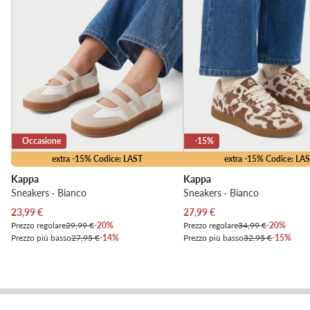
Occasione
-15%
extra -15% Codice: LAST
extra -15% Codice: LA
Kappa
Kappa
Sneakers · Bianco
Sneakers · Bianco
Prezzo attuale
Prezzo attuale
23,99
€
27,99
€
Prezzo regolare
29,99 €
-20%
Prezzo regolare
34,99 €
-20%
Prezzo più basso
27,95 €
-14%
Prezzo più basso
32,95 €
-15%