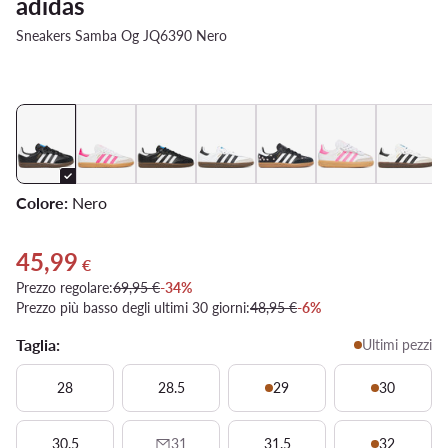
adidas
Sneakers Samba Og JQ6390 Nero
Colore:
Nero
45,99
Prezzo attuale 45,99 €
€
Prezzo regolare:
69,95 €
-34%
Prezzo più basso degli ultimi 30 giorni:
48,95 €
-6%
Taglia:
Ultimi pezzi
28
28.5
29
30
30.5
31
31.5
32