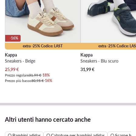
-16%
extra -25% Codice: LAST
extra -25% Codice: LA
Kappa
Kappa
Sneakers · Beige
Sneakers · Blu scuro
Prezzo attuale
25,99
€
31,99
€
Prezzo regolare
31,99 €
-18%
Prezzo più basso
30,95 €
-16%
Altri utenti hanno cercato anche
Bambini adidas
Calzature per bambini adidas
Scarpe bam