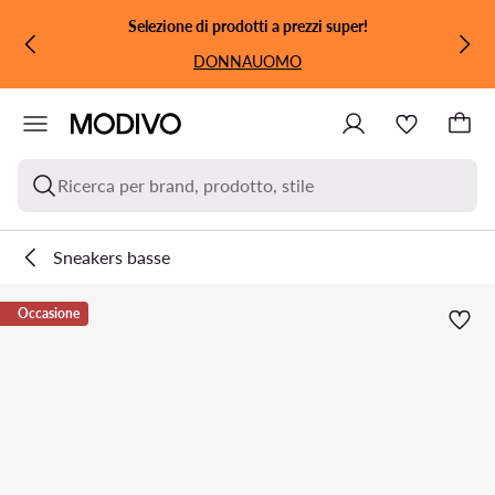
VAI AL CONTENUTO PRINCIPALE
VAI ALLA RICERCA
Selezione di prodotti a prezzi super!
DONNA
UOMO
Ricerca per brand, prodotto, stile
Sneakers basse
Occasione