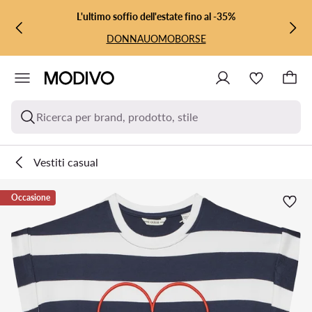
VAI AL CONTENUTO PRINCIPALE
VAI ALLA RICERCA
L'ultimo soffio dell'estate fino al -35%
DONNA
UOMO
BORSE
Ricerca per brand, prodotto, stile
Vestiti casual
Occasione