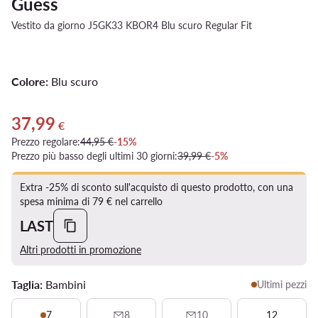
Guess
Vestito da giorno J5GK33 KBOR4 Blu scuro Regular Fit
Colore:
Blu scuro
37,99
Prezzo attuale 37,99 €
€
Prezzo regolare:
44,95 €
-15%
Prezzo più basso degli ultimi 30 giorni:
39,99 €
-5%
Extra -25% di sconto sull'acquisto di questo prodotto, con una
spesa minima di 79 € nel carrello
LAST
Altri prodotti in promozione
Taglia:
Bambini
Ultimi pezzi
7
8
10
12