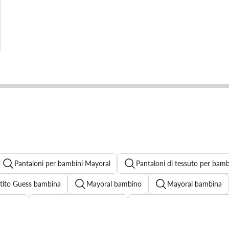
Pantaloni per bambini Mayoral
Pantaloni di tessuto per bam
tito Guess bambina
Mayoral bambino
Mayoral bambina
lezione
Vestito bianco bambina
Vestito elegante bambina
Gonna Mayoral bambina