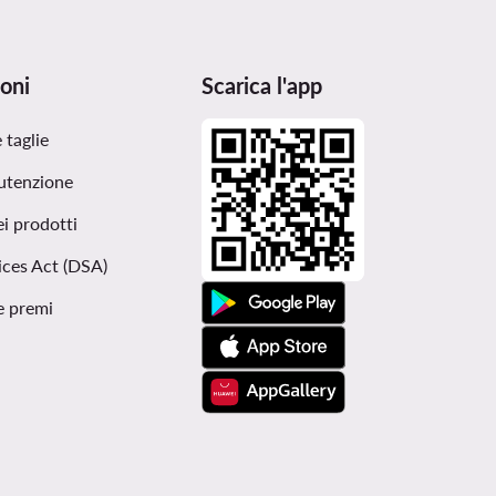
oni
Scarica l'app
 taglie
utenzione
ei prodotti
ices Act (DSA)
e premi