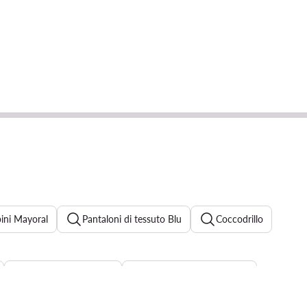
bini Mayoral
Pantaloni di tessuto Blu
Coccodrillo
Felpa Lego bambino
Camicia Guess bambino