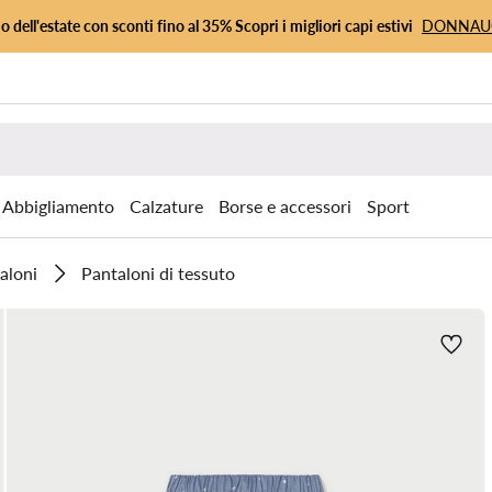
io dell'estate con sconti fino al 35% Scopri i migliori capi estivi
DONNA
Abbigliamento
Calzature
Borse e accessori
Sport
aloni
Pantaloni di tessuto