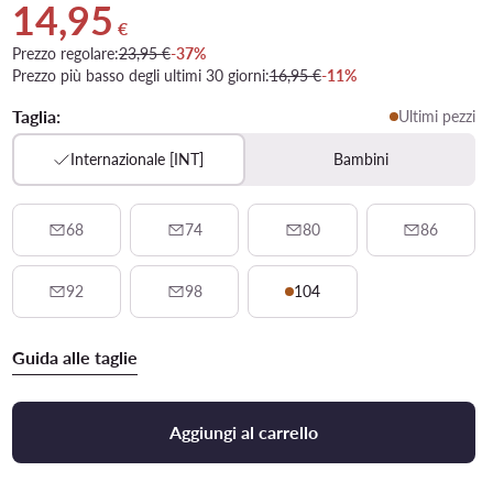
14,95
Prezzo attuale 14,95 €
€
Prezzo regolare:
23,95 €
-37%
Prezzo più basso degli ultimi 30 giorni:
16,95 €
-11%
Taglia:
Ultimi pezzi
Internazionale [INT]
Bambini
68
74
80
86
92
98
104
Guida alle taglie
Aggiungi al carrello