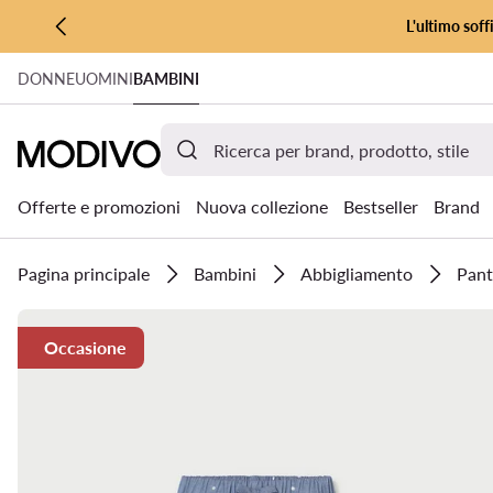
L'ultimo soff
VAI AL CONTENUTO PRINCIPALE
DONNE
UOMINI
BAMBINI
VAI ALLA RICERCA
Offerte e promozioni
Nuova collezione
Bestseller
Brand
Pagina principale
Bambini
Abbigliamento
Pant
Occasione