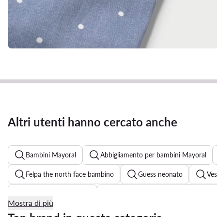
Altri utenti hanno cercato anche
Bambini Mayoral
Abbigliamento per bambini Mayoral
Felpa the north face bambino
Guess neonato
Ves
Abel & Lula cerimonia
Vestiti Mayoral bambina nuova col
Mostra di più
Vestiti cerimonia bambina Mayoral
Mayoral neonato