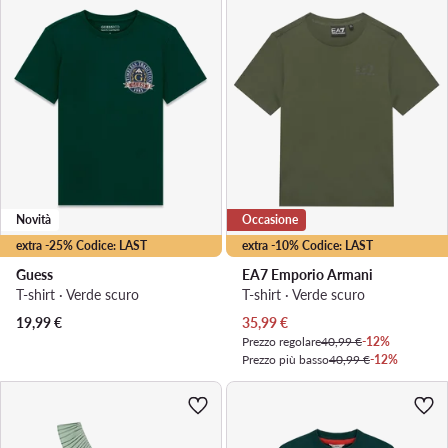
Novità
Occasione
extra -25% Codice: LAST
extra -10% Codice: LAST
Guess
EA7 Emporio Armani
T-shirt · Verde scuro
T-shirt · Verde scuro
Prezzo attuale
19,99
€
35,99
€
Prezzo regolare
40,99 €
-12%
Prezzo più basso
40,99 €
-12%