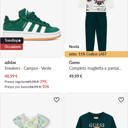
Trending
Occasione
Novità
extra -15% Codice: LAST
adidas
Guess
Sneakers · Campus · Verde
Completo maglietta e pantaloni · Verde scuro
Prezzo attuale
48,99
€
49,99
€
Prezzo regolare
69,95 €
-29%
Prezzo più basso
54,99 €
-10%