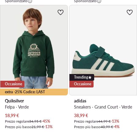
Sponsorizzato
Sponsorizzato
Trending
Occasione
Occasione
extra -25% Codice: LAST
Quiksilver
adidas
Felpa · Verde
Sneakers · Grand Court · Verde
Prezzo attuale
Prezzo attuale
18,99
€
38,99
€
Prezzo regolare
34,95 €
-45%
Prezzo regolare
44,99 €
-13%
Prezzo più basso
21,99 €
-13%
Prezzo più basso
40,99 €
-4%