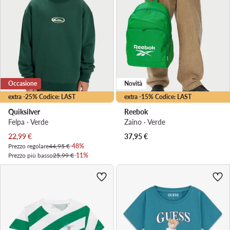
Occasione
Novità
extra -25% Codice: LAST
extra -15% Codice: LAST
Quiksilver
Reebok
Felpa · Verde
Zaino · Verde
Prezzo attuale
22,99
€
37,95
€
Prezzo regolare
44,95 €
-48%
Prezzo più basso
25,99 €
-11%