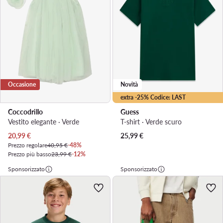
Occasione
Novità
extra -25% Codice: LAST
Coccodrillo
Guess
Vestito elegante · Verde
T-shirt · Verde scuro
Prezzo attuale
20,99
€
25,99
€
Prezzo regolare
40,95 €
-48%
Prezzo più basso
23,99 €
-12%
Sponsorizzato
Sponsorizzato