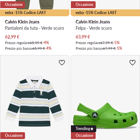
Occasione
Occasione
extra -15% Codice: LAST
extra -15% Codice: LAST
Calvin Klein Jeans
Calvin Klein Jeans
Pantaloni da tuta · Verde scuro
Felpa · Verde scuro
Prezzo attuale
Prezzo attuale
62,99
€
63,99
€
Prezzo regolare
65,99 €
-4%
Prezzo regolare
67,99 €
-5%
Prezzo più basso
65,99 €
-4%
Prezzo più basso
67,99 €
-5%
Trending
Occasione
Occasione