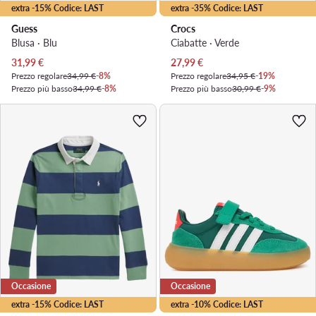
extra -15% Codice: LAST
extra -35% Codice: LAST
Guess
Crocs
Blusa · Blu
Ciabatte · Verde
Prezzo attuale
Prezzo attuale
31,99
€
27,99
€
Prezzo regolare
34,99 €
-8%
Prezzo regolare
34,95 €
-19%
Prezzo più basso
34,99 €
-8%
Prezzo più basso
30,99 €
-9%
Occasione
Occasione
extra -15% Codice: LAST
extra -10% Codice: LAST