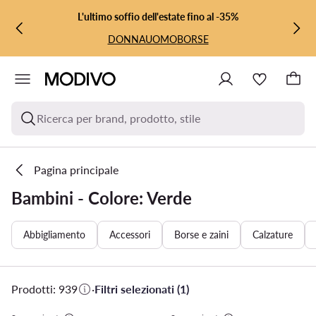
VAI AL CONTENUTO PRINCIPALE
VAI ALLA RICERCA
L'ultimo soffio dell'estate fino al -35%
DONNA
UOMO
BORSE
Ricerca per brand, prodotto, stile
Pagina principale
Bambini - Colore: Verde
Abbigliamento
Accessori
Borse e zaini
Calzature
Prodotti: 939
·
Filtri selezionati (1)