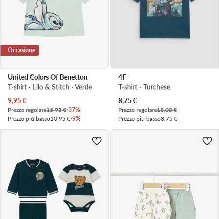
Occasione
United Colors Of Benetton
4F
T-shirt · Lilo & Stitch · Verde
T-shirt · Turchese
Prezzo attuale
Prezzo attuale
9,95
€
8,75
€
Prezzo regolare
15,95 €
-37%
Prezzo regolare
15,00 €
Prezzo più basso
10,95 €
-9%
Prezzo più basso
8,75 €