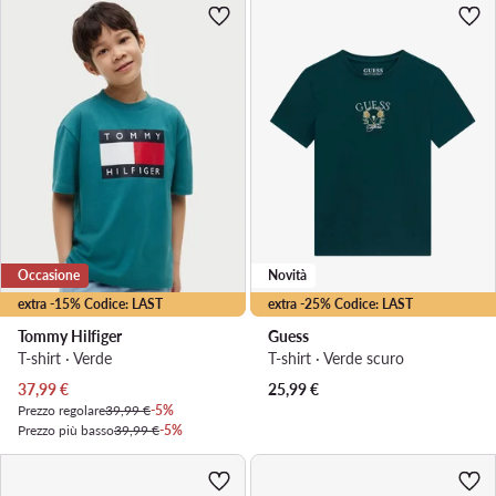
Occasione
Novità
extra -15% Codice: LAST
extra -25% Codice: LAST
Tommy Hilfiger
Guess
T-shirt · Verde
T-shirt · Verde scuro
Prezzo attuale
37,99
€
25,99
€
Prezzo regolare
39,99 €
-5%
Prezzo più basso
39,99 €
-5%