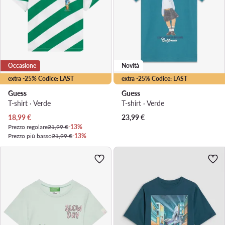
Occasione
Novità
extra -25% Codice: LAST
extra -25% Codice: LAST
Guess
Guess
T-shirt · Verde
T-shirt · Verde
Prezzo attuale
18,99
€
23,99
€
Prezzo regolare
21,99 €
-13%
Prezzo più basso
21,99 €
-13%