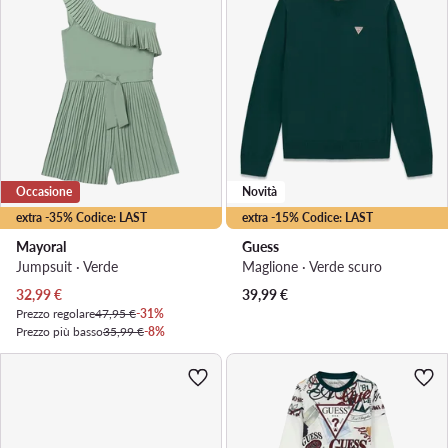
Occasione
Novità
extra -35% Codice: LAST
extra -15% Codice: LAST
Mayoral
Guess
Jumpsuit · Verde
Maglione · Verde scuro
Prezzo attuale
32,99
€
39,99
€
Prezzo regolare
47,95 €
-31%
Prezzo più basso
35,99 €
-8%