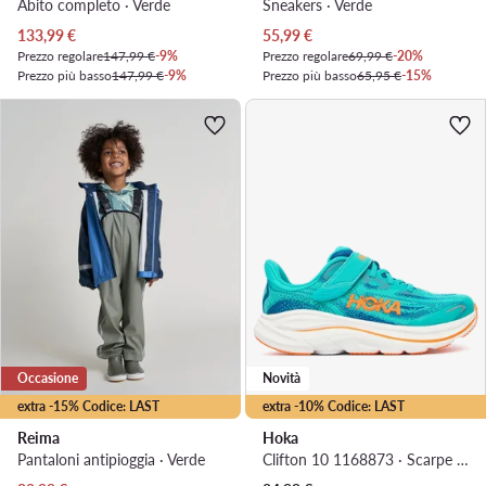
Abito completo · Verde
Sneakers · Verde
Prezzo attuale
Prezzo attuale
133,99
€
55,99
€
Prezzo regolare
147,99 €
-9%
Prezzo regolare
69,99 €
-20%
Prezzo più basso
147,99 €
-9%
Prezzo più basso
65,95 €
-15%
Occasione
Novità
extra -15% Codice: LAST
extra -10% Codice: LAST
Reima
Hoka
Pantaloni antipioggia · Verde
Clifton 10 1168873 · Scarpe running