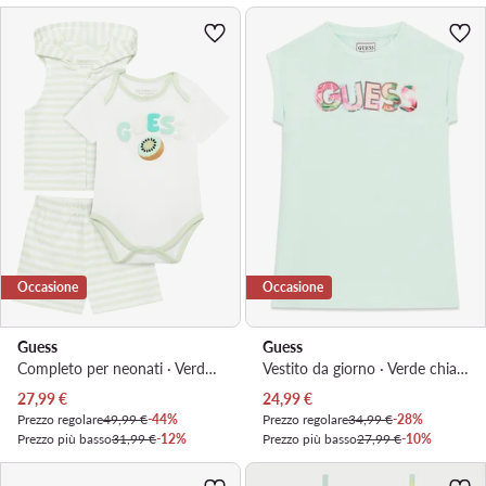
Occasione
Occasione
Guess
Guess
Completo per neonati · Verde chiaro
Vestito da giorno · Verde chiaro
Prezzo attuale
Prezzo attuale
27,99
€
24,99
€
Prezzo regolare
49,99 €
-44%
Prezzo regolare
34,99 €
-28%
Prezzo più basso
31,99 €
-12%
Prezzo più basso
27,99 €
-10%