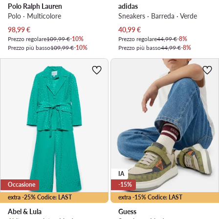
Polo Ralph Lauren
adidas
Polo · Multicolore
Sneakers · Barreda · Verde
Prezzo attuale
Prezzo attuale
98,99
€
40,99
€
Prezzo regolare
109,99 €
-10%
Prezzo regolare
44,99 €
-8%
Prezzo più basso
109,99 €
-10%
Prezzo più basso
44,99 €
-8%
IA
Occasione
-15%
extra -25% Codice: LAST
extra -15% Codice: LAST
Abel & Lula
Guess