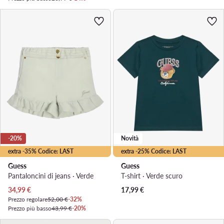
-20%
Novità
extra -35% Codice: LAST
extra -25% Codice: LAST
Guess
Guess
Pantaloncini di jeans · Verde
T-shirt · Verde scuro
Prezzo attuale
34,99
€
17,99
€
Prezzo regolare
52,00 €
-32%
Prezzo più basso
43,99 €
-20%