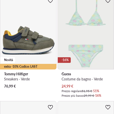
Novità
-16%
extra -10% Codice: LAST
Tommy Hilfiger
Guess
Sneakers · Verde
Costume da bagno · Verde
Prezzo attuale
76,99
€
24,99
€
Prezzo regolare
51,95 €
-51%
Prezzo più basso
29,99 €
-16%