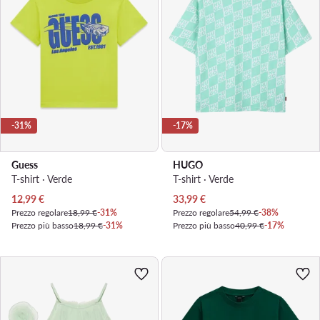
-31%
-17%
Guess
HUGO
T-shirt · Verde
T-shirt · Verde
Prezzo attuale
Prezzo attuale
12,99
€
33,99
€
Prezzo regolare
18,99 €
-31%
Prezzo regolare
54,99 €
-38%
Prezzo più basso
18,99 €
-31%
Prezzo più basso
40,99 €
-17%