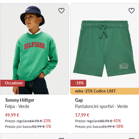
Occasione
-18%
extra -25% Codice: LAST
Tommy Hilfiger
Gap
Felpa · Verde
Pantaloncini sportivi · Verde
Prezzo attuale
Prezzo attuale
49,99
€
17,99
€
Prezzo regolare
64,95 €
-23%
Prezzo regolare
30,95 €
-41%
Prezzo più basso
52,99 €
-5%
Prezzo più basso
21,99 €
-18%