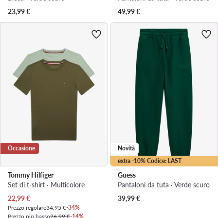
23,99
€
49,99
€
Occasione
Novità
extra -10% Codice: LAST
Tommy Hilfiger
Guess
Set di t-shirt · Multicolore
Pantaloni da tuta · Verde scuro
Prezzo attuale
22,99
€
39,99
€
Prezzo regolare
34,95 €
-34%
Prezzo più basso
26,99 €
-14%