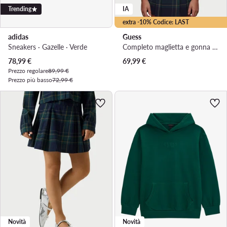
Trending
IA
extra -10% Codice: LAST
adidas
Guess
Sneakers · Gazelle · Verde
Completo maglietta e gonna · Multicolore
Prezzo attuale
78,99
€
69,99
€
Prezzo regolare
89,99 €
Prezzo più basso
72,99 €
Novità
Novità