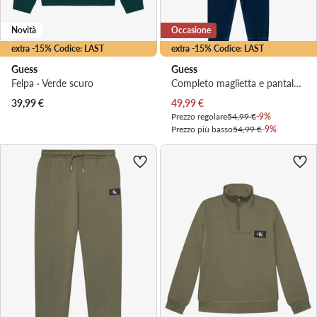
Novità
Occasione
extra -15% Codice: LAST
extra -15% Codice: LAST
Guess
Guess
Felpa · Verde scuro
Completo maglietta e pantaloni · Multicolore
Prezzo attuale
39,99
€
49,99
€
Prezzo regolare
54,99 €
-9%
Prezzo più basso
54,99 €
-9%