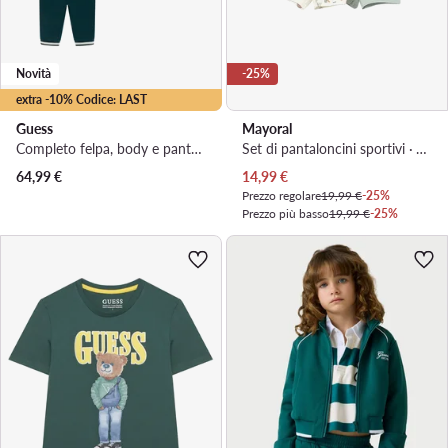
Novità
-25%
extra -10% Codice: LAST
Guess
Mayoral
Completo felpa, body e pantalone tuta · Verde scuro
Set di pantaloncini sportivi · Verde
Prezzo attuale
64,99
€
14,99
€
Prezzo regolare
19,99 €
-25%
Prezzo più basso
19,99 €
-25%