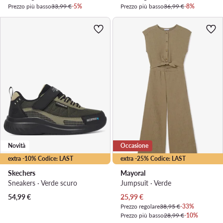
Prezzo più basso
33,99 €
-5%
Prezzo più basso
36,99 €
-8%
Novità
Occasione
extra -10% Codice: LAST
extra -25% Codice: LAST
Skechers
Mayoral
Sneakers · Verde scuro
Jumpsuit · Verde
Prezzo attuale
54,99
€
25,99
€
Prezzo regolare
38,95 €
-33%
Prezzo più basso
28,99 €
-10%