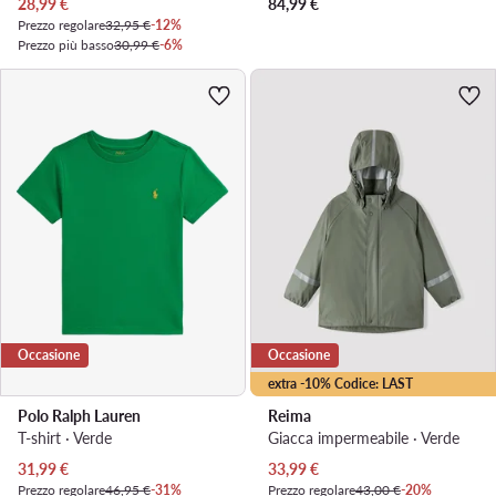
Prezzo attuale
28,99
€
84,99
€
Prezzo regolare
32,95 €
-12%
Prezzo più basso
30,99 €
-6%
Occasione
Occasione
extra -10% Codice: LAST
Polo Ralph Lauren
Reima
T-shirt · Verde
Giacca impermeabile · Verde
Prezzo attuale
Prezzo attuale
31,99
€
33,99
€
Prezzo regolare
46,95 €
-31%
Prezzo regolare
43,00 €
-20%