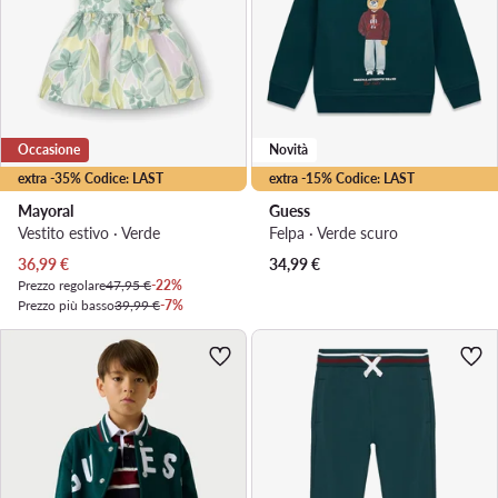
Occasione
Novità
extra -35% Codice: LAST
extra -15% Codice: LAST
Mayoral
Guess
Vestito estivo · Verde
Felpa · Verde scuro
Prezzo attuale
36,99
€
34,99
€
Prezzo regolare
47,95 €
-22%
Prezzo più basso
39,99 €
-7%