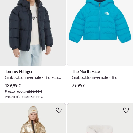
Tommy Hilfiger
The North Face
Giubbotto invernale · Blu scuro
Giubbotto invernale · Blu
Prezzo attuale
139,99
€
79,95
€
Prezzo regolare
226,00 €
Prezzo più basso
89,99 €