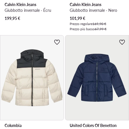
Calvin Klein Jeans
Calvin Klein Jeans
Giubbotto invernale · Écru
Giubbotto invernale · Nero
Prezzo attuale
199,95
€
101,99
€
Prezzo regolare
169,90 €
Prezzo più basso
67,99 €
Columbia
United Colors Of Benetton