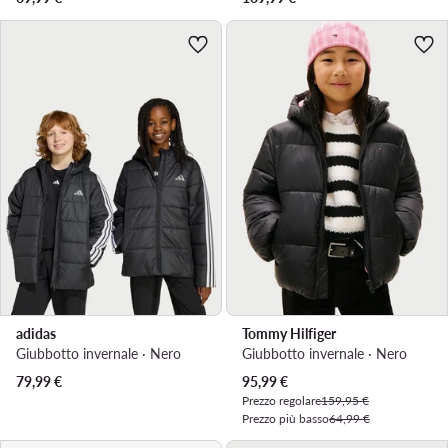
adidas
Tommy Hilfiger
Giubbotto invernale · Nero
Giubbotto invernale · Nero
Prezzo attuale
79,99
€
95,99
€
Prezzo regolare
159,95 €
Prezzo più basso
64,99 €