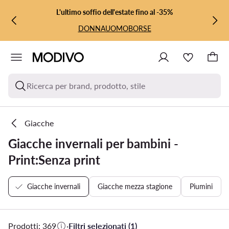
VAI AL CONTENUTO PRINCIPALE
VAI ALLA RICERCA
L'ultimo soffio dell'estate fino al -35%
DONNA
UOMO
BORSE
Ricerca per brand, prodotto, stile
Giacche
Giacche invernali per bambini -
Print:Senza print
Giacche invernali
Giacche mezza stagione
Piumini
Prodotti: 369
·
Filtri selezionati (1)