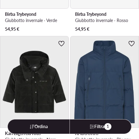
Birba Trybeyond
Birba Trybeyond
Giubbotto invernale · Verde
Giubbotto invernale · Rosso
54,95
€
54,95
€
Ordina
Filtra
1
Karl Lagerfeld Kids
KABOOKI®