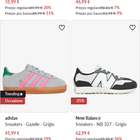
Prezzo attuale
Prezzo attuale
31,99
€
46,99
€
Prezzo regolare
39,99 €
-20%
Prezzo regolare
50,61 €
-7%
Prezzo più basso
35,99 €
-11%
Prezzo più basso
51,95 €
-9%
Trending
Occasione
-25%
adidas
New Balance
Sneakers · Gazelle · Grigio
Sneakers · NB 327 · Grigio
Prezzo attuale
Prezzo attuale
41,99
€
62,99
€
Prezzo regolare
59,95 €
-29%
Prezzo regolare
99,95 €
-36%