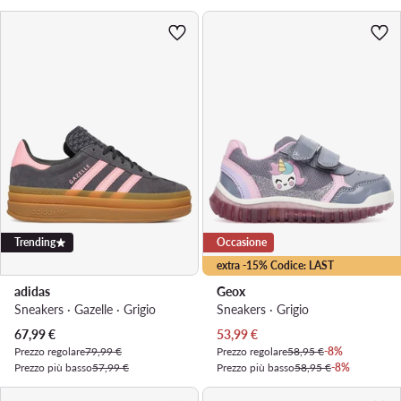
Trending
Occasione
extra -15% Codice: LAST
adidas
Geox
Sneakers · Gazelle · Grigio
Sneakers · Grigio
Prezzo attuale
Prezzo attuale
67,99
€
53,99
€
Prezzo regolare
79,99 €
Prezzo regolare
58,95 €
-8%
Prezzo più basso
57,99 €
Prezzo più basso
58,95 €
-8%