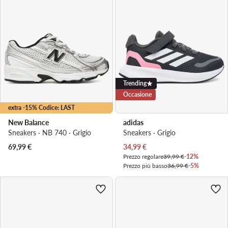
Trending
Occasione
extra -15% Codice: LAST
New Balance
adidas
Sneakers · NB 740 · Grigio
Sneakers · Grigio
Prezzo attuale
69,99
€
34,99
€
Prezzo regolare
39,99 €
-12%
Prezzo più basso
36,99 €
-5%