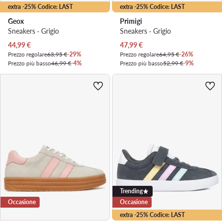
extra -25% Codice: LAST
extra -25% Codice: LAST
Geox
Primigi
Sneakers · Grigio
Sneakers · Grigio
Prezzo attuale
Prezzo attuale
44,99
€
47,99
€
Prezzo regolare
63,95 €
-29%
Prezzo regolare
64,95 €
-26%
Prezzo più basso
46,99 €
-4%
Prezzo più basso
52,99 €
-9%
Trending
Occasione
Occasione
extra -25% Codice: LAST