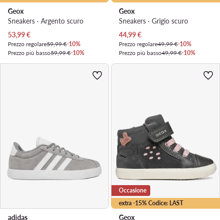
Geox
Geox
Sneakers · Argento scuro
Sneakers · Grigio scuro
Prezzo attuale
Prezzo attuale
53,99
€
44,99
€
Prezzo regolare
59,99 €
-10%
Prezzo regolare
49,99 €
-10%
Prezzo più basso
59,99 €
-10%
Prezzo più basso
49,99 €
-10%
Occasione
extra -15% Codice: LAST
adidas
Geox