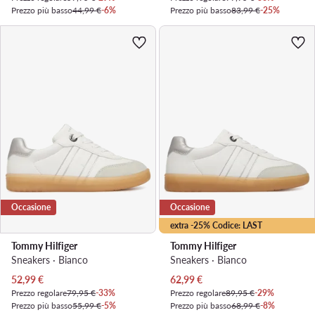
Prezzo più basso
44,99 €
-6%
Prezzo più basso
83,99 €
-25%
Occasione
Occasione
extra -25% Codice: LAST
Tommy Hilfiger
Tommy Hilfiger
Sneakers · Bianco
Sneakers · Bianco
Prezzo attuale
Prezzo attuale
52,99
€
62,99
€
Prezzo regolare
79,95 €
-33%
Prezzo regolare
89,95 €
-29%
Prezzo più basso
55,99 €
-5%
Prezzo più basso
68,99 €
-8%