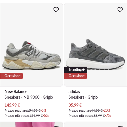
Trending
Occasione
Occasione
New Balance
adidas
Sneakers · NB 9060 · Grigio
Sneakers · Grigio
Prezzo attuale
Prezzo attuale
145,99
€
35,99
€
Prezzo regolare
154,99 €
-5%
Prezzo regolare
44,99 €
-20%
Prezzo più basso
154,99 €
-5%
Prezzo più basso
38,99 €
-7%