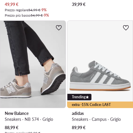
Prezzo attuale
49,99
€
39,99
€
Prezzo regolare
54,99 €
-9%
Prezzo più basso
54,99 €
-9%
Trending
extra -15% Codice: LAST
New Balance
adidas
Sneakers · NB 574 · Grigio
Sneakers · Campus · Grigio
Prezzo attuale
88,99
€
89,99
€