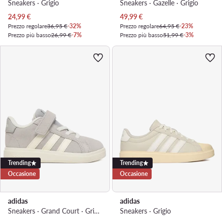
Sneakers · Grigio
Sneakers · Gazelle · Grigio
Prezzo attuale
Prezzo attuale
24,99
€
49,99
€
Prezzo regolare
36,95 €
-32%
Prezzo regolare
64,95 €
-23%
Prezzo più basso
26,99 €
-7%
Prezzo più basso
51,99 €
-3%
Trending
Trending
Occasione
Occasione
adidas
adidas
Sneakers · Grand Court · Grigio
Sneakers · Grigio