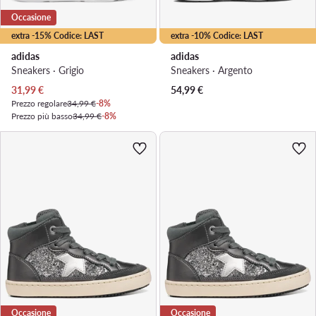
Occasione
extra -15% Codice: LAST
extra -10% Codice: LAST
adidas
adidas
Sneakers · Grigio
Sneakers · Argento
Prezzo attuale
31,99
€
54,99
€
Prezzo regolare
34,99 €
-8%
Prezzo più basso
34,99 €
-8%
Occasione
Occasione