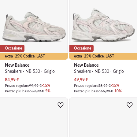
Occasione
Occasione
extra -25% Codice: LAST
extra -25% Codice: LAST
New Balance
New Balance
Sneakers · NB 530 · Grigio
Sneakers · NB 530 · Grigio
Prezzo attuale
Prezzo attuale
84,99
€
49,99
€
Prezzo regolare
99,99 €
-15%
Prezzo regolare
58,95 €
-15%
Prezzo più basso
89,99 €
-5%
Prezzo più basso
55,99 €
-10%