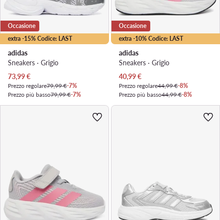
Occasione
Occasione
extra -15% Codice: LAST
extra -10% Codice: LAST
adidas
adidas
Sneakers · Grigio
Sneakers · Grigio
Prezzo attuale
Prezzo attuale
73,99
€
40,99
€
Prezzo regolare
79,99 €
-7%
Prezzo regolare
44,99 €
-8%
Prezzo più basso
79,99 €
-7%
Prezzo più basso
44,99 €
-8%