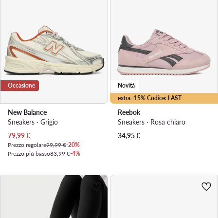
Occasione
Novità
extra -15% Codice: LAST
New Balance
Reebok
Sneakers · Grigio
Sneakers · Rosa chiaro
Prezzo attuale
79,99
€
34,95
€
Prezzo regolare
99,99 €
-20%
Prezzo più basso
83,99 €
-4%