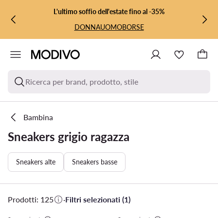
VAI AL CONTENUTO PRINCIPALE
VAI ALLA RICERCA
L'ultimo soffio dell'estate fino al -35%
DONNA
UOMO
BORSE
Ricerca per brand, prodotto, stile
Bambina
Sneakers grigio ragazza
Sneakers alte
Sneakers basse
Prodotti: 125
·
Filtri selezionati (1)