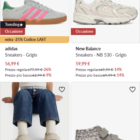
Trending
Occasione
Occasione
extra -25% Codice: LAST
adidas
New Balance
Sneakers · Grigio
Sneakers · NB 530 · Grigio
Prezzo attuale
Prezzo attuale
56,99
€
59,99
€
Prezzo regolare
77,99 €
-26%
Prezzo regolare
69,99 €
-14%
Prezzo più basso
62,99 €
-9%
Prezzo più basso
69,99 €
-14%