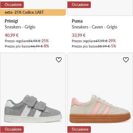
Occasione
Occasione
extra -25% Codice: LAST
Primigi
Puma
Sneakers · Grigio
Sneakers · Caven · Grigio
Prezzo attuale
Prezzo attuale
40,99
€
33,99
€
Prezzo regolare
54,95 €
-25%
Prezzo regolare
47,99 €
-29%
Prezzo più basso
44,99 €
-8%
Prezzo più basso
35,99 €
-5%
Occasione
Occasione