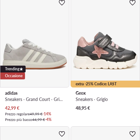
Trending
Occasione
extra -25% Codice: LAST
adidas
Geox
Sneakers · Grand Court · Grigio
Sneakers · Grigio
Prezzo attuale
42,99
€
48,95
€
Prezzo regolare
49,99 €
-14%
Prezzo più basso
44,99 €
-4%