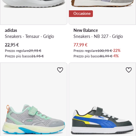
Occasione
adidas
New Balance
Sneakers · Tensaur · Grigio
Sneakers · NB 327 · Grigio
Prezzo attuale
Prezzo attuale
22,95
€
77,99
€
Prezzo regolare
29,95 €
Prezzo regolare
100,95 €
-22%
Prezzo più basso
21,95 €
Prezzo più basso
81,99 €
-4%