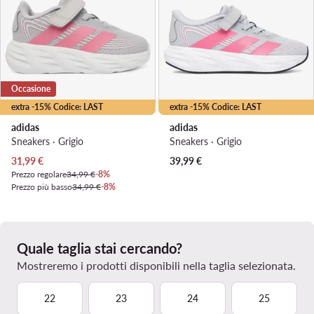
Occasione
extra -15% Codice: LAST
extra -15% Codice: LAST
adidas
adidas
Sneakers · Grigio
Sneakers · Grigio
Prezzo attuale
31,99
€
39,99
€
Prezzo regolare
34,99 €
-8%
Prezzo più basso
34,99 €
-8%
Quale taglia stai cercando?
Mostreremo i prodotti disponibili nella taglia selezionata.
22
23
24
25