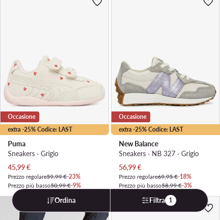
Occasione
Occasione
extra -25% Codice: LAST
extra -25% Codice: LAST
Puma
New Balance
Sneakers · Grigio
Sneakers · NB 327 · Grigio
Prezzo attuale
Prezzo attuale
45,99
€
56,99
€
Prezzo regolare
59,99 €
-23%
Prezzo regolare
69,95 €
-18%
Prezzo più basso
50,99 €
-9%
Prezzo più basso
58,99 €
-3%
Ordina
Filtra
1