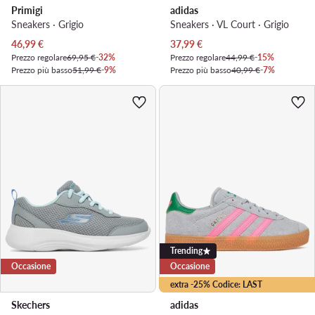
Primigi
adidas
Sneakers · Grigio
Sneakers · VL Court · Grigio
Prezzo attuale
Prezzo attuale
46,99
€
37,99
€
Prezzo regolare
69,95 €
-32%
Prezzo regolare
44,99 €
-15%
Prezzo più basso
51,99 €
-9%
Prezzo più basso
40,99 €
-7%
Trending
Occasione
Occasione
extra -25% Codice: LAST
Skechers
adidas