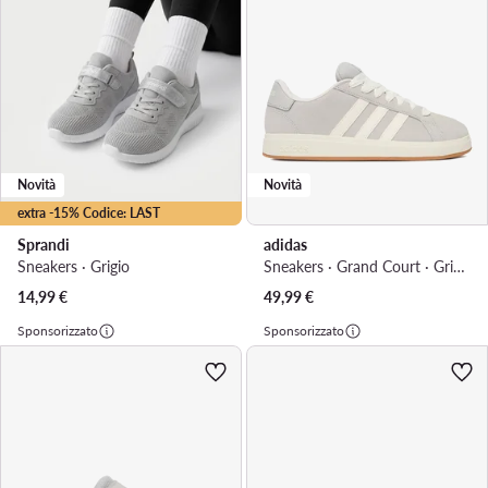
Novità
Novità
extra -15% Codice: LAST
Sprandi
adidas
Sneakers · Grigio
Sneakers · Grand Court · Grigio chiaro
14,99
€
49,99
€
Sponsorizzato
Sponsorizzato