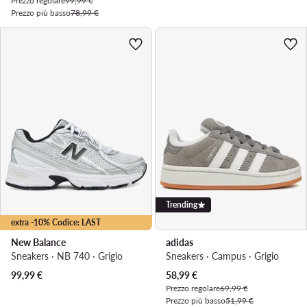
Prezzo regolare
99,99 €
Prezzo più basso
78,99 €
Trending
extra -10% Codice: LAST
New Balance
adidas
Sneakers · NB 740 · Grigio
Sneakers · Campus · Grigio
Prezzo attuale
99,99
€
58,99
€
Prezzo regolare
69,99 €
Prezzo più basso
51,99 €