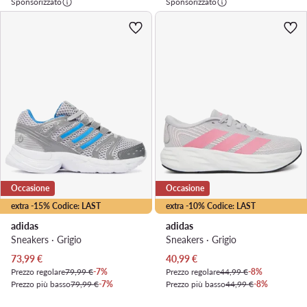
Sponsorizzato
Sponsorizzato
Occasione
Occasione
extra -15% Codice: LAST
extra -10% Codice: LAST
adidas
adidas
Sneakers · Grigio
Sneakers · Grigio
Prezzo attuale
Prezzo attuale
73,99
€
40,99
€
Prezzo regolare
79,99 €
-7%
Prezzo regolare
44,99 €
-8%
Prezzo più basso
79,99 €
-7%
Prezzo più basso
44,99 €
-8%