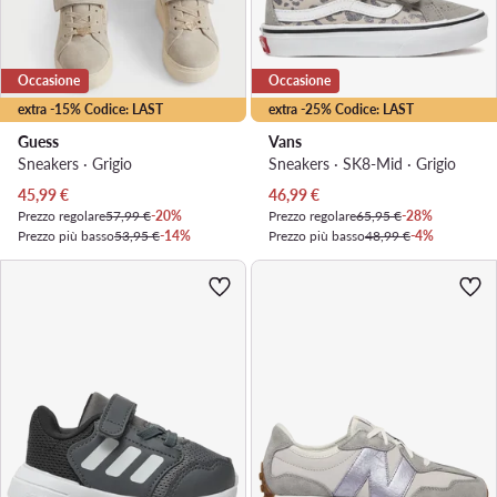
Occasione
Occasione
extra -15% Codice: LAST
extra -25% Codice: LAST
Guess
Vans
Sneakers · Grigio
Sneakers · SK8-Mid · Grigio
Prezzo attuale
Prezzo attuale
45,99
€
46,99
€
Prezzo regolare
57,99 €
-20%
Prezzo regolare
65,95 €
-28%
Prezzo più basso
53,95 €
-14%
Prezzo più basso
48,99 €
-4%