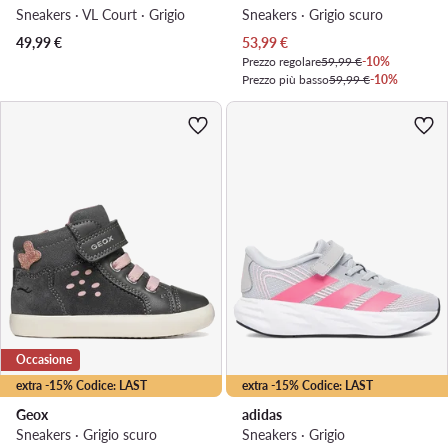
Sneakers · VL Court · Grigio
Sneakers · Grigio scuro
Prezzo attuale
49,99
€
53,99
€
Prezzo regolare
59,99 €
-10%
Prezzo più basso
59,99 €
-10%
Occasione
extra -15% Codice: LAST
extra -15% Codice: LAST
Geox
adidas
Sneakers · Grigio scuro
Sneakers · Grigio