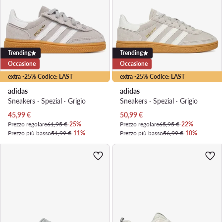
Trending
Trending
Occasione
Occasione
extra -25% Codice: LAST
extra -25% Codice: LAST
adidas
adidas
Sneakers · Spezial · Grigio
Sneakers · Spezial · Grigio
Prezzo attuale
Prezzo attuale
45,99
€
50,99
€
Prezzo regolare
61,95 €
-25%
Prezzo regolare
65,95 €
-22%
Prezzo più basso
51,99 €
-11%
Prezzo più basso
56,99 €
-10%