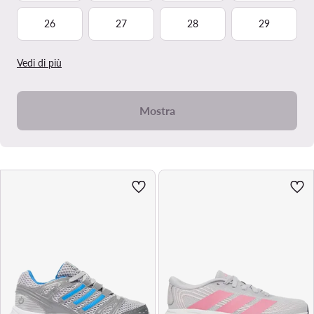
26
27
28
29
Vedi di più
Mostra