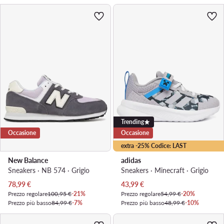
Trending
Occasione
Occasione
extra -25% Codice: LAST
New Balance
adidas
Sneakers · NB 574 · Grigio
Sneakers · Minecraft · Grigio
Prezzo attuale
Prezzo attuale
78,99
€
43,99
€
Prezzo regolare
100,95 €
-21%
Prezzo regolare
54,99 €
-20%
Prezzo più basso
84,99 €
-7%
Prezzo più basso
48,99 €
-10%