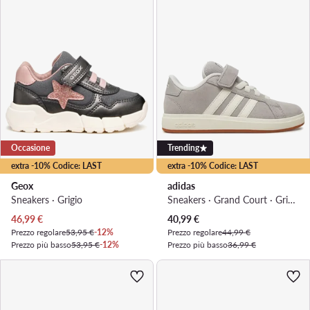
Occasione
Trending
extra -10% Codice: LAST
extra -10% Codice: LAST
Geox
adidas
Sneakers · Grigio
Sneakers · Grand Court · Grigio
Prezzo attuale
Prezzo attuale
46,99
€
40,99
€
Prezzo regolare
53,95 €
-12%
Prezzo regolare
44,99 €
Prezzo più basso
53,95 €
-12%
Prezzo più basso
36,99 €