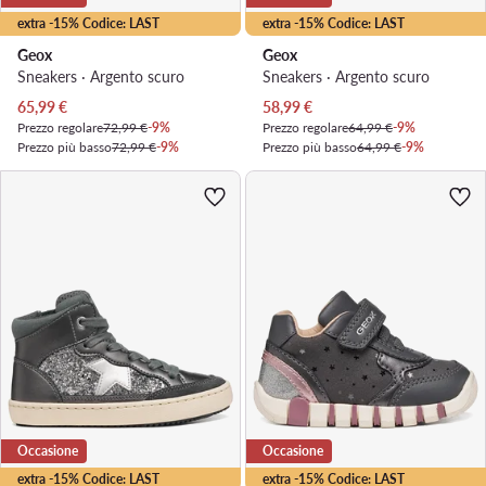
extra -15% Codice: LAST
extra -15% Codice: LAST
Geox
Geox
Sneakers · Argento scuro
Sneakers · Argento scuro
Prezzo attuale
Prezzo attuale
65,99
€
58,99
€
Prezzo regolare
72,99 €
-9%
Prezzo regolare
64,99 €
-9%
Prezzo più basso
72,99 €
-9%
Prezzo più basso
64,99 €
-9%
Occasione
Occasione
extra -15% Codice: LAST
extra -15% Codice: LAST