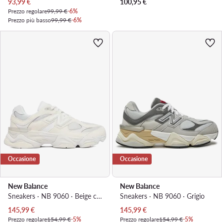
Prezzo attuale
93,99
€
100,95
€
Prezzo regolare
99,99 €
-6%
Prezzo più basso
99,99 €
-6%
Occasione
Occasione
New Balance
New Balance
Sneakers · NB 9060 · Beige chiaro
Sneakers · NB 9060 · Grigio
Prezzo attuale
Prezzo attuale
145,99
€
145,99
€
Prezzo regolare
154,99 €
-5%
Prezzo regolare
154,99 €
-5%