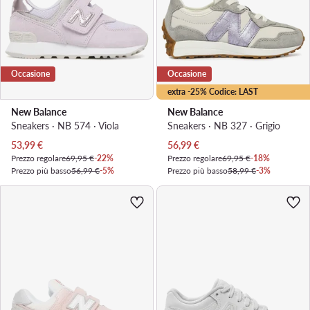
Occasione
Occasione
extra -25% Codice: LAST
New Balance
New Balance
Sneakers · NB 574 · Viola
Sneakers · NB 327 · Grigio
Prezzo attuale
Prezzo attuale
53,99
€
56,99
€
Prezzo regolare
69,95 €
-22%
Prezzo regolare
69,95 €
-18%
Prezzo più basso
56,99 €
-5%
Prezzo più basso
58,99 €
-3%