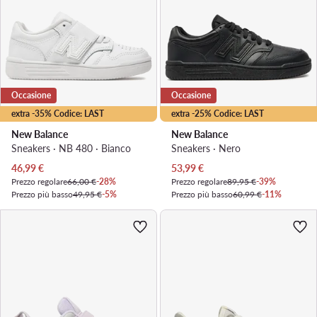
Occasione
Occasione
extra -35% Codice: LAST
extra -25% Codice: LAST
New Balance
New Balance
Sneakers · NB 480 · Bianco
Sneakers · Nero
Prezzo attuale
Prezzo attuale
46,99
€
53,99
€
Prezzo regolare
66,00 €
-28%
Prezzo regolare
89,95 €
-39%
Prezzo più basso
49,95 €
-5%
Prezzo più basso
60,99 €
-11%