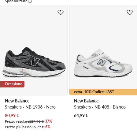
Sponsorizzato
Occasione
extra -10% Codice: LAST
New Balance
New Balance
Sneakers · NB 1906 · Nero
Sneakers · NB 408 · Bianco
Prezzo attuale
80,99
€
64,99
€
Prezzo regolare
129,95 €
-37%
Prezzo più basso
86,99 €
-6%