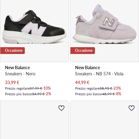
Occasione
Occasione
New Balance
New Balance
Sneakers · Nero
Sneakers · NB 574 · Viola
Prezzo attuale
Prezzo attuale
33,99
€
44,99
€
Prezzo regolare
37,99 €
-10%
Prezzo regolare
58,95 €
-23%
Prezzo più basso
34,99 €
-2%
Prezzo più basso
48,99 €
-8%