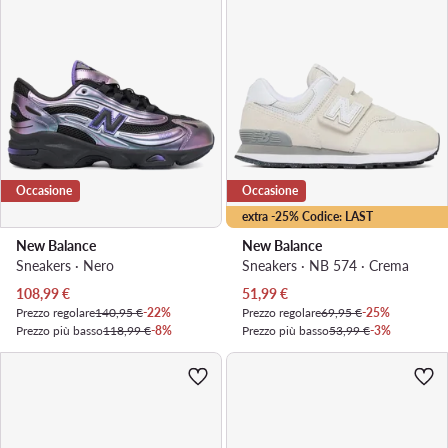
Occasione
Occasione
extra -25% Codice: LAST
New Balance
New Balance
Sneakers · Nero
Sneakers · NB 574 · Crema
Prezzo attuale
Prezzo attuale
108,99
€
51,99
€
Prezzo regolare
140,95 €
-22%
Prezzo regolare
69,95 €
-25%
Prezzo più basso
118,99 €
-8%
Prezzo più basso
53,99 €
-3%