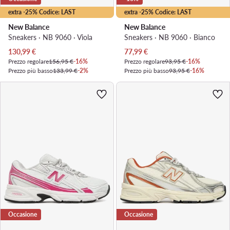
extra -25% Codice: LAST
extra -25% Codice: LAST
New Balance
New Balance
Sneakers · NB 9060 · Viola
Sneakers · NB 9060 · Bianco
Prezzo attuale
Prezzo attuale
130,99
€
77,99
€
Prezzo regolare
156,95 €
-16%
Prezzo regolare
93,95 €
-16%
Prezzo più basso
133,99 €
-2%
Prezzo più basso
93,95 €
-16%
Occasione
Occasione