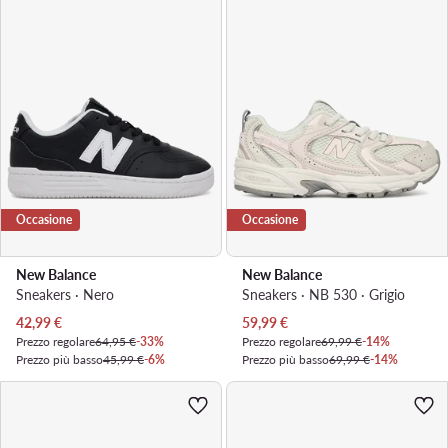
Occasione
Occasione
New Balance
New Balance
Sneakers · Nero
Sneakers · NB 530 · Grigio
Prezzo attuale
Prezzo attuale
42,99
€
59,99
€
Prezzo regolare
64,95 €
-33%
Prezzo regolare
69,99 €
-14%
Prezzo più basso
45,99 €
-6%
Prezzo più basso
69,99 €
-14%