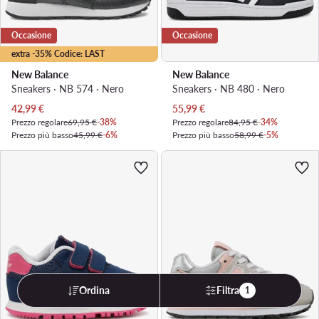
Occasione
Occasione
extra -35% Codice: LAST
New Balance
New Balance
Sneakers · NB 574 · Nero
Sneakers · NB 480 · Nero
Prezzo attuale
Prezzo attuale
42,99
€
55,99
€
Prezzo regolare
69,95 €
-38%
Prezzo regolare
84,95 €
-34%
Prezzo più basso
45,99 €
-6%
Prezzo più basso
58,99 €
-5%
Ordina
Filtra
1