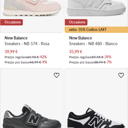
Occasione
Occasione
extra -35% Codice: LAST
New Balance
New Balance
Sneakers · NB 574 · Rosa
Sneakers · NB 480 · Bianco
Prezzo attuale
Prezzo attuale
39,99
€
35,99
€
Prezzo regolare
69,95 €
-42%
Prezzo regolare
59,95 €
-39%
Prezzo più basso
43,99 €
-9%
Prezzo più basso
38,99 €
-7%