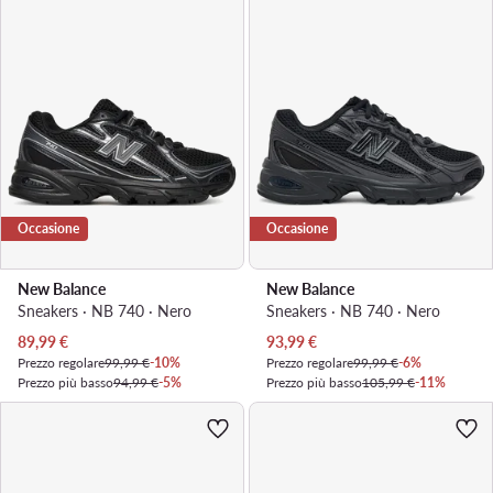
Occasione
Occasione
New Balance
New Balance
Sneakers · NB 740 · Nero
Sneakers · NB 740 · Nero
Prezzo attuale
Prezzo attuale
89,99
€
93,99
€
Prezzo regolare
99,99 €
-10%
Prezzo regolare
99,99 €
-6%
Prezzo più basso
94,99 €
-5%
Prezzo più basso
105,99 €
-11%