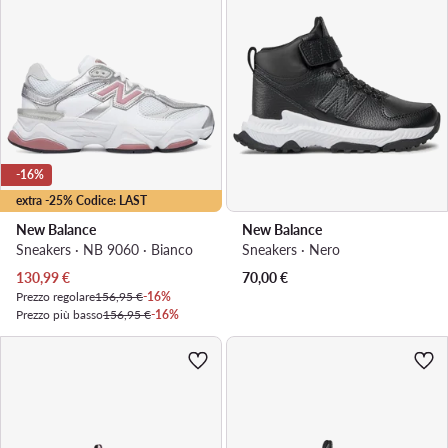
-16%
extra -25% Codice: LAST
New Balance
New Balance
Sneakers · NB 9060 · Bianco
Sneakers · Nero
Prezzo attuale
130,99
€
70,00
€
Prezzo regolare
156,95 €
-16%
Prezzo più basso
156,95 €
-16%