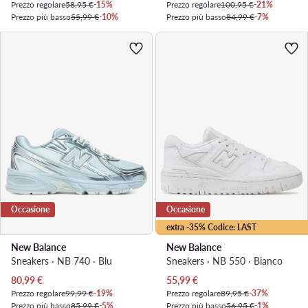
Prezzo regolare
58,95 €
-15%
Prezzo regolare
100,95 €
-21%
Prezzo più basso
55,99 €
-10%
Prezzo più basso
84,99 €
-7%
Occasione
Occasione
extra -35% Codice: LAST
New Balance
New Balance
Sneakers · NB 740 · Blu
Sneakers · NB 550 · Bianco
Prezzo attuale
Prezzo attuale
80,99
€
55,99
€
Prezzo regolare
99,99 €
-19%
Prezzo regolare
89,95 €
-37%
Prezzo più basso
85,99 €
-5%
Prezzo più basso
56,95 €
-1%