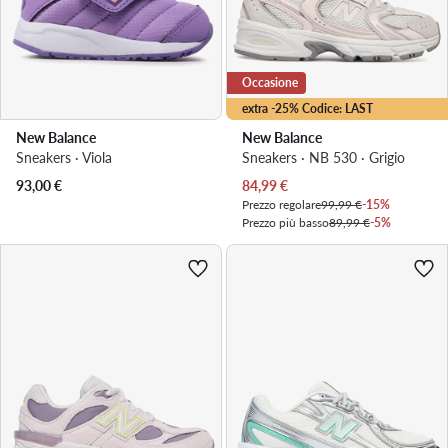
Occasione
extra -25% Codice: LAST
New Balance
New Balance
Sneakers · Viola
Sneakers · NB 530 · Grigio
Prezzo attuale
93,00
€
84,99
€
Prezzo regolare
99,99 €
-15%
Prezzo più basso
89,99 €
-5%