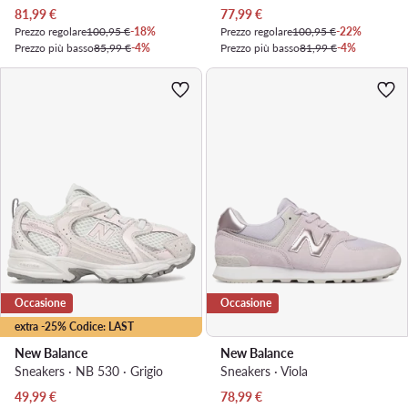
Prezzo attuale
Prezzo attuale
81,99
€
77,99
€
Prezzo regolare
100,95 €
-18%
Prezzo regolare
100,95 €
-22%
Prezzo più basso
85,99 €
-4%
Prezzo più basso
81,99 €
-4%
Occasione
Occasione
extra -25% Codice: LAST
New Balance
New Balance
Sneakers · NB 530 · Grigio
Sneakers · Viola
Prezzo attuale
Prezzo attuale
49,99
€
78,99
€