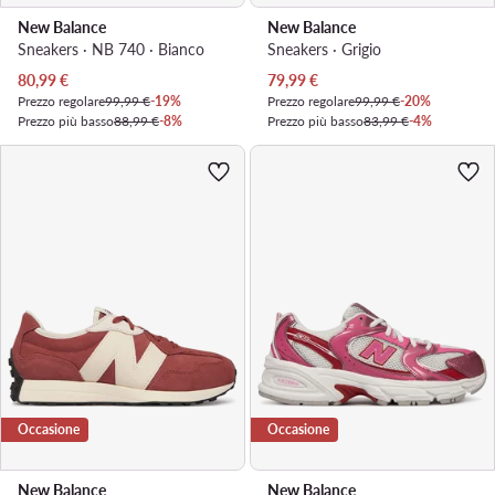
New Balance
New Balance
Sneakers · NB 740 · Bianco
Sneakers · Grigio
Prezzo attuale
Prezzo attuale
80,99
€
79,99
€
Prezzo regolare
99,99 €
-19%
Prezzo regolare
99,99 €
-20%
Prezzo più basso
88,99 €
-8%
Prezzo più basso
83,99 €
-4%
Occasione
Occasione
New Balance
New Balance