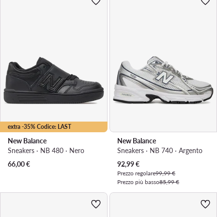
extra -35% Codice: LAST
New Balance
New Balance
Sneakers · NB 480 · Nero
Sneakers · NB 740 · Argento
Prezzo attuale
66,00
€
92,99
€
Prezzo regolare
99,99 €
Prezzo più basso
85,99 €