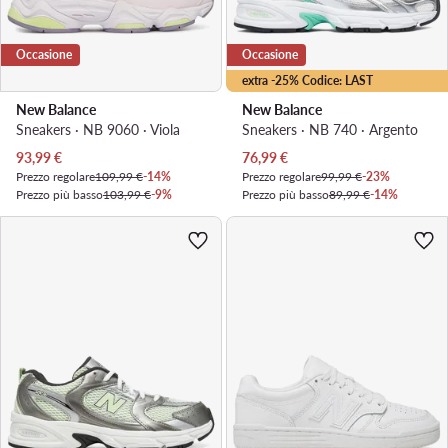
Occasione
Occasione
extra -25% Codice: LAST
New Balance
New Balance
Sneakers · NB 9060 · Viola
Sneakers · NB 740 · Argento
Prezzo attuale
Prezzo attuale
93,99
€
76,99
€
Prezzo regolare
109,99 €
-14%
Prezzo regolare
99,99 €
-23%
Prezzo più basso
103,99 €
-9%
Prezzo più basso
89,99 €
-14%