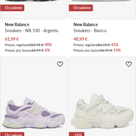
Occasione
Occasione
New Balance
New Balance
Sneakers · NB 530 · Argento
Sneakers · Bianco
Prezzo attuale
Prezzo attuale
61,99
€
48,99
€
Prezzo regolare
103,95 €
-40%
Prezzo regolare
84,95 €
-42%
Prezzo più basso
65,99 €
-6%
Prezzo più basso
56,99 €
-14%
Occasione
-16%