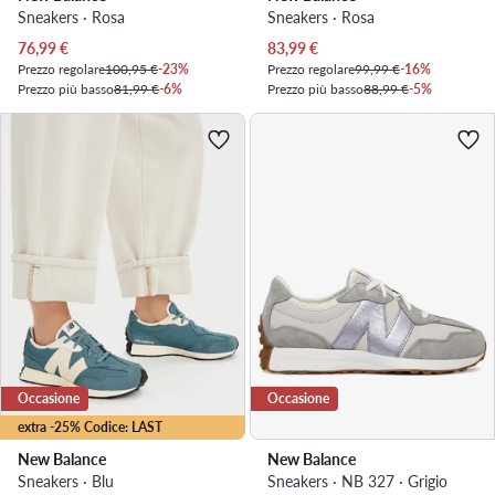
Sneakers · Rosa
Sneakers · Rosa
Prezzo attuale
Prezzo attuale
76,99
€
83,99
€
Prezzo regolare
100,95 €
-23%
Prezzo regolare
99,99 €
-16%
Prezzo più basso
81,99 €
-6%
Prezzo più basso
88,99 €
-5%
Occasione
Occasione
extra -25% Codice: LAST
New Balance
New Balance
Sneakers · Blu
Sneakers · NB 327 · Grigio