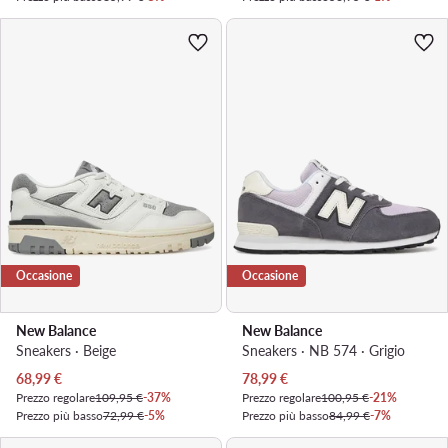
Occasione
Occasione
New Balance
New Balance
Sneakers · Beige
Sneakers · NB 574 · Grigio
Prezzo attuale
Prezzo attuale
68,99
€
78,99
€
Prezzo regolare
109,95 €
-37%
Prezzo regolare
100,95 €
-21%
Prezzo più basso
72,99 €
-5%
Prezzo più basso
84,99 €
-7%