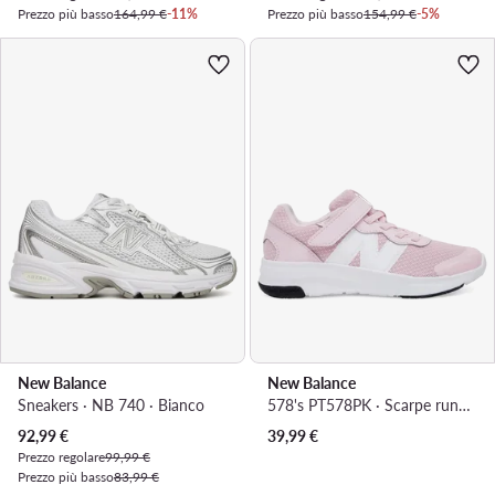
Prezzo più basso
164,99 €
-11%
Prezzo più basso
154,99 €
-5%
New Balance
New Balance
Sneakers · NB 740 · Bianco
578's PT578PK · Scarpe running
Prezzo attuale
92,99
€
39,99
€
Prezzo regolare
99,99 €
Prezzo più basso
83,99 €