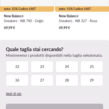
extra -15% Codice: LAST
extra -15% Codice: LAST
New Balance
New Balance
Sneakers · NB 740 · Grigio
Sneakers · NB 327 · Rosa
69,99
€
69,99
€
Quale taglia stai cercando?
Mostreremo i prodotti disponibili nella taglia selezionata.
22
23
24
25
26
27
28
29
Vedi di più