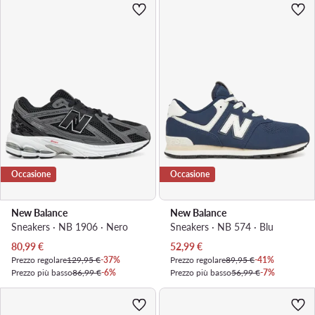
Occasione
Occasione
New Balance
New Balance
Sneakers · NB 1906 · Nero
Sneakers · NB 574 · Blu
Prezzo attuale
Prezzo attuale
80,99
€
52,99
€
Prezzo regolare
129,95 €
-37%
Prezzo regolare
89,95 €
-41%
Prezzo più basso
86,99 €
-6%
Prezzo più basso
56,99 €
-7%