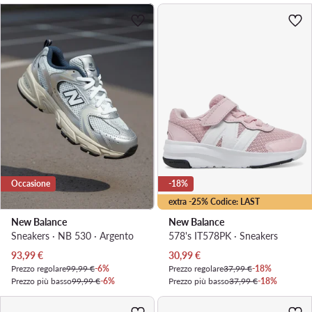
Occasione
-18%
extra -25% Codice: LAST
New Balance
New Balance
Sneakers · NB 530 · Argento
578's IT578PK · Sneakers
Prezzo attuale
Prezzo attuale
93,99
€
30,99
€
Prezzo regolare
99,99 €
-6%
Prezzo regolare
37,99 €
-18%
Prezzo più basso
99,99 €
-6%
Prezzo più basso
37,99 €
-18%