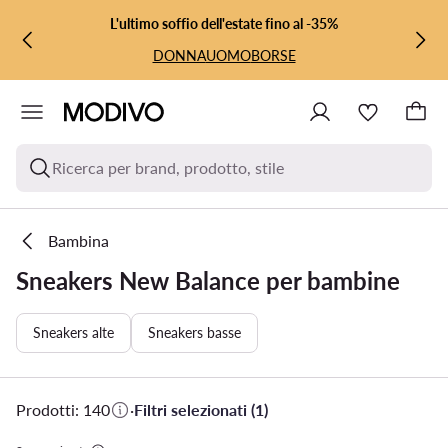
VAI AL CONTENUTO PRINCIPALE
VAI ALLA RICERCA
L'ultimo soffio dell'estate fino al -35%
DONNA
UOMO
BORSE
Ricerca per brand, prodotto, stile
Bambina
Sneakers New Balance per bambine
Sneakers alte
Sneakers basse
Prodotti: 140
·
Filtri selezionati (1)