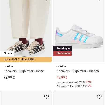
Trending
Novità
Occasione
extra -15% Codice: LAST
adidas
adidas
Sneakers · Superstar · Beige
Sneakers · Superstar · Bianco
Prezzo attuale
89,99
€
47,99
€
Prezzo regolare
65,95 €
-27%
Prezzo più basso
51,99 €
-7%