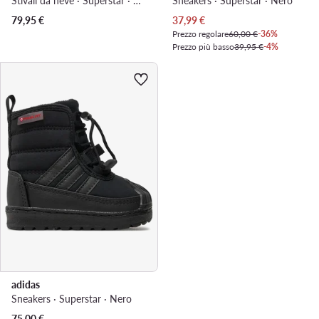
Stivali da neve · Superstar · Nero
Sneakers · Superstar · Nero
Prezzo attuale
79,95
€
37,99
€
Prezzo regolare
60,00 €
-36%
Prezzo più basso
39,95 €
-4%
adidas
Sneakers · Superstar · Nero
75,00
€