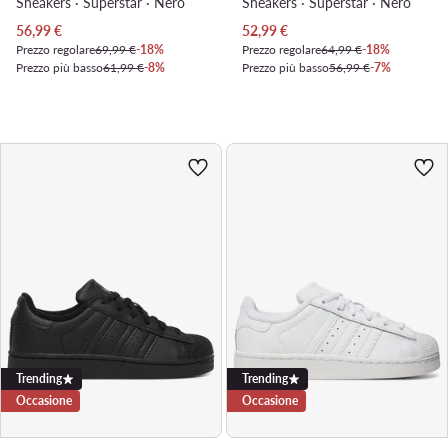
Sneakers · Superstar · Nero
Sneakers · Superstar · Nero
Prezzo attuale
Prezzo attuale
56,99
€
52,99
€
Prezzo regolare
69,99 €
-18%
Prezzo regolare
64,99 €
-18%
Prezzo più basso
61,99 €
-8%
Prezzo più basso
56,99 €
-7%
Trending
Trending
Occasione
Occasione