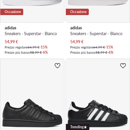
Occasione
Occasione
adidas
adidas
Sneakers · Superstar · Bianco
Sneakers · Superstar · Bianco
Prezzo attuale
Prezzo attuale
54,99
€
54,99
€
Prezzo regolare
64,99 €
-15%
Prezzo regolare
64,99 €
-15%
Prezzo più basso
58,99 €
-6%
Prezzo più basso
58,99 €
-6%
Trending