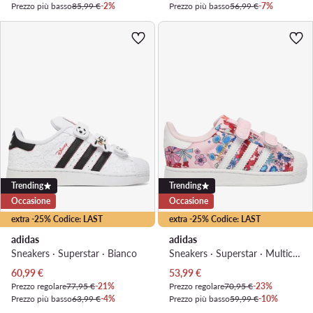
Prezzo più basso
85,99 €
-2%
Prezzo più basso
56,99 €
-7%
Trending
Trending
Occasione
Occasione
extra -25% Codice: LAST
extra -25% Codice: LAST
adidas
adidas
Sneakers · Superstar · Bianco
Sneakers · Superstar · Multicolore
Prezzo attuale
Prezzo attuale
60,99
€
53,99
€
Prezzo regolare
77,95 €
-21%
Prezzo regolare
70,95 €
-23%
Prezzo più basso
63,99 €
-4%
Prezzo più basso
59,99 €
-10%