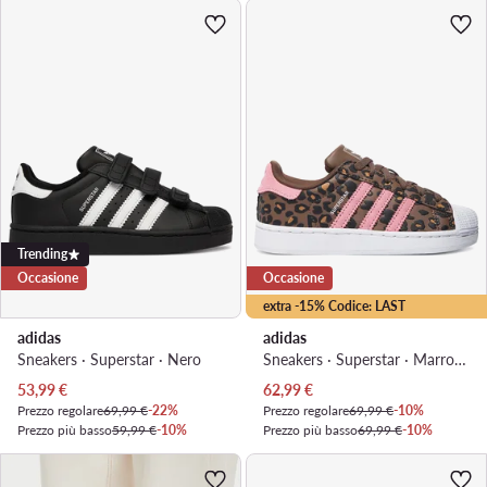
Trending
Occasione
Occasione
extra -15% Codice: LAST
adidas
adidas
Sneakers · Superstar · Nero
Sneakers · Superstar · Marrone
Prezzo attuale
Prezzo attuale
53,99
€
62,99
€
Prezzo regolare
69,99 €
-22%
Prezzo regolare
69,99 €
-10%
Prezzo più basso
59,99 €
-10%
Prezzo più basso
69,99 €
-10%