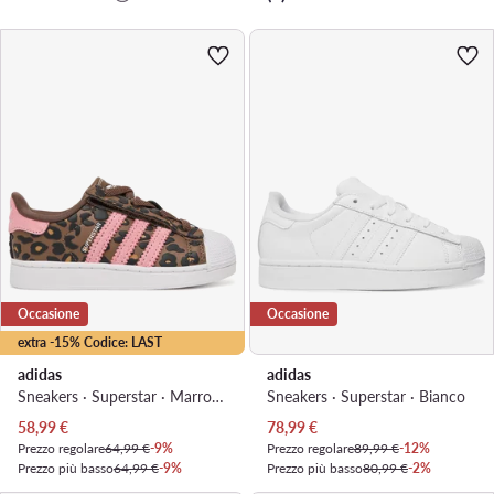
Occasione
Occasione
extra -15% Codice: LAST
adidas
adidas
Sneakers · Superstar · Marrone
Sneakers · Superstar · Bianco
Prezzo attuale
Prezzo attuale
58,99
€
78,99
€
Prezzo regolare
64,99 €
-9%
Prezzo regolare
89,99 €
-12%
Prezzo più basso
64,99 €
-9%
Prezzo più basso
80,99 €
-2%