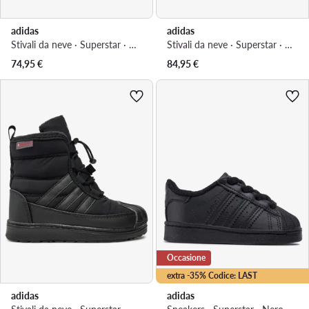
adidas
adidas
Stivali da neve · Superstar · Cachi
Stivali da neve · Superstar · Cachi
74,95
€
84,95
€
Occasione
extra -35% Codice: LAST
adidas
adidas