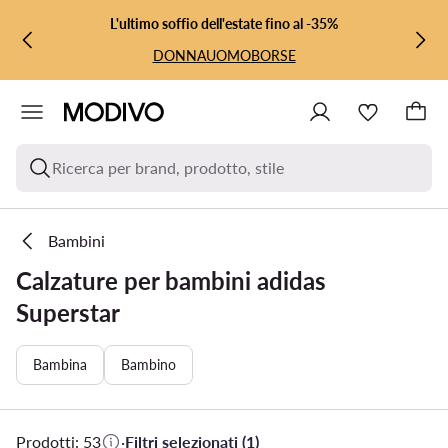
VAI AL CONTENUTO PRINCIPALE
VAI ALLA RICERCA
L'ultimo soffio dell'estate fino al -35%
DONNA
UOMO
BORSE
Ricerca per brand, prodotto, stile
Bambini
Calzature per bambini adidas
Superstar
Bambina
Bambino
Prodotti: 53
·
Filtri selezionati (1)