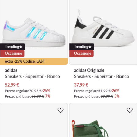
Trending
Trending
Occasione
Occasione
extra -25% Codice: LAST
adidas
adidas Originals
Sneakers · Superstar · Bianco
Sneakers · Superstar · Bianco
Prezzo attuale
Prezzo attuale
52,99
€
37,99
€
Prezzo regolare
70,95 €
-25%
Prezzo regolare
51,99 €
-26%
Prezzo più basso
56,99 €
-7%
Prezzo più basso
39,99 €
-5%