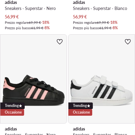
adidas
adidas
Sneakers · Superstar · Nero
Sneakers · Superstar · Bianco
Prezzo attuale
Prezzo attuale
56,99
€
56,99
€
Prezzo regolare
69,99 €
-18%
Prezzo regolare
69,99 €
-18%
Prezzo più basso
61,99 €
-8%
Prezzo più basso
61,99 €
-8%
Trending
Trending
Occasione
Occasione
adidas
adidas
Sneakers · Superstar · Nero
Sneakers · Superstar · Bianco