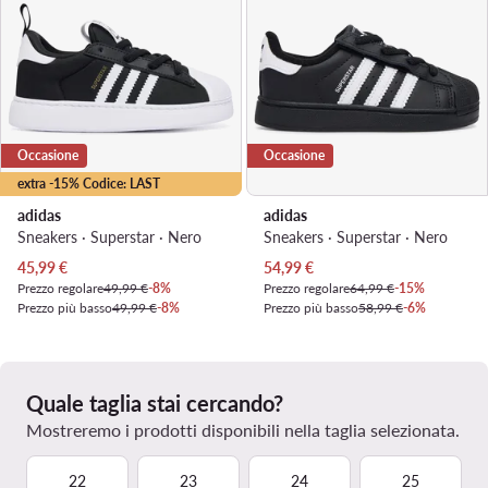
Occasione
Occasione
extra -15% Codice: LAST
adidas
adidas
Sneakers · Superstar · Nero
Sneakers · Superstar · Nero
Prezzo attuale
Prezzo attuale
45,99
€
54,99
€
Prezzo regolare
49,99 €
-8%
Prezzo regolare
64,99 €
-15%
Prezzo più basso
49,99 €
-8%
Prezzo più basso
58,99 €
-6%
Quale taglia stai cercando?
Mostreremo i prodotti disponibili nella taglia selezionata.
22
23
24
25