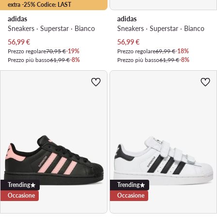
extra -25% Codice: LAST
adidas
adidas
Sneakers · Superstar · Bianco
Sneakers · Superstar · Bianco
Prezzo attuale
Prezzo attuale
56,99
€
56,99
€
Prezzo regolare
70,95 €
-19%
Prezzo regolare
69,99 €
-18%
Prezzo più basso
61,99 €
-8%
Prezzo più basso
61,99 €
-8%
Trending
Trending
Occasione
Occasione