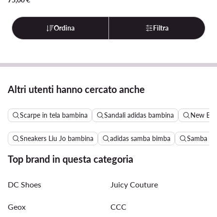
Ordina
Filtra
Altri utenti hanno cercato anche
Scarpe in tela bambina
Sandali adidas bambina
New Bal
Sneakers Liu Jo bambina
adidas samba bimba
Samba ad
Top brand in questa categoria
DC Shoes
Juicy Couture
Geox
CCC