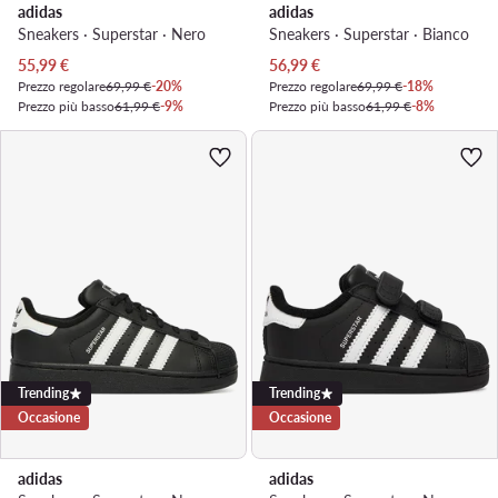
adidas
adidas
Sneakers · Superstar · Nero
Sneakers · Superstar · Bianco
Prezzo attuale
Prezzo attuale
55,99
€
56,99
€
Prezzo regolare
69,99 €
-20%
Prezzo regolare
69,99 €
-18%
Prezzo più basso
61,99 €
-9%
Prezzo più basso
61,99 €
-8%
Trending
Trending
Occasione
Occasione
adidas
adidas