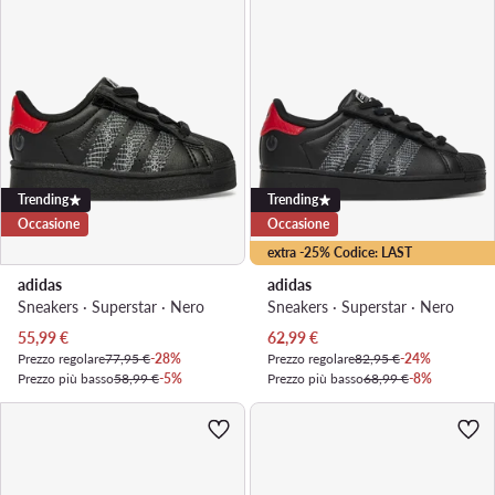
Trending
Trending
Occasione
Occasione
extra -25% Codice: LAST
adidas
adidas
Sneakers · Superstar · Nero
Sneakers · Superstar · Nero
Prezzo attuale
Prezzo attuale
55,99
€
62,99
€
Prezzo regolare
77,95 €
-28%
Prezzo regolare
82,95 €
-24%
Prezzo più basso
58,99 €
-5%
Prezzo più basso
68,99 €
-8%