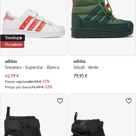
Trending
Occasione
adidas
adidas
Sneakers · Superstar · Bianco
Stivali · Verde
Prezzo attuale
62,99
€
79,95
€
Prezzo regolare
86,95 €
-27%
Prezzo più basso
71,99 €
-12%