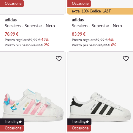
Occasione
Occasione
extra -10% Codice: LAST
adidas
adidas
Sneakers · Superstar · Nero
Sneakers · Superstar · Nero
Prezzo attuale
Prezzo attuale
78,99
€
83,99
€
Prezzo regolare
89,99 €
-12%
Prezzo regolare
89,99 €
-6%
Prezzo più basso
80,99 €
-2%
Prezzo più basso
89,99 €
-6%
Trending
Trending
Occasione
Occasione