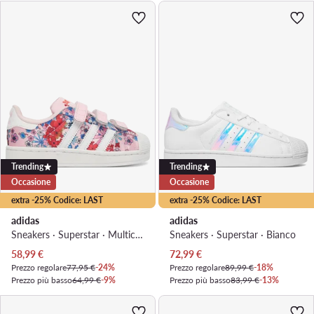
Trending
Trending
Occasione
Occasione
extra -25% Codice: LAST
extra -25% Codice: LAST
adidas
adidas
Sneakers · Superstar · Multicolore
Sneakers · Superstar · Bianco
Prezzo attuale
Prezzo attuale
58,99
€
72,99
€
Prezzo regolare
77,95 €
-24%
Prezzo regolare
89,99 €
-18%
Prezzo più basso
64,99 €
-9%
Prezzo più basso
83,99 €
-13%