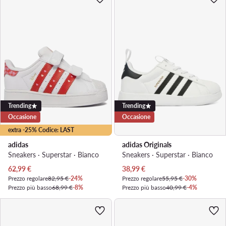
Trending
Trending
Occasione
Occasione
extra -25% Codice: LAST
adidas
adidas Originals
Sneakers · Superstar · Bianco
Sneakers · Superstar · Bianco
Prezzo attuale
Prezzo attuale
62,99
€
38,99
€
Prezzo regolare
82,95 €
-24%
Prezzo regolare
55,95 €
-30%
Prezzo più basso
68,99 €
-8%
Prezzo più basso
40,99 €
-4%