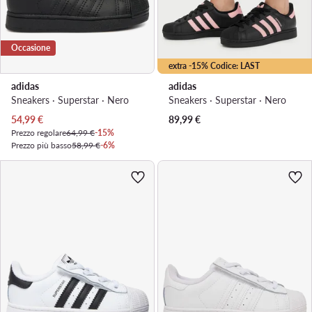
Occasione
extra -15% Codice: LAST
adidas
adidas
Sneakers · Superstar · Nero
Sneakers · Superstar · Nero
Prezzo attuale
54,99
€
89,99
€
Prezzo regolare
64,99 €
-15%
Prezzo più basso
58,99 €
-6%