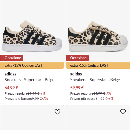
Occasione
Occasione
extra -15% Codice: LAST
extra -15% Codice: LAST
adidas
adidas
Sneakers · Superstar · Beige
Sneakers · Superstar · Beige
Prezzo attuale
Prezzo attuale
64,99
€
59,99
€
Prezzo regolare
69,99 €
-7%
Prezzo regolare
64,99 €
-7%
Prezzo più basso
69,99 €
-7%
Prezzo più basso
64,99 €
-7%