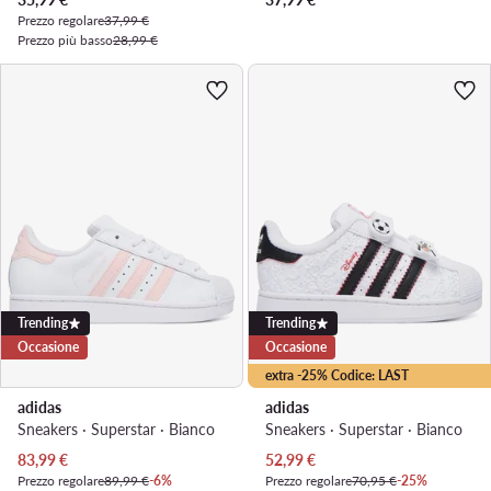
Prezzo regolare
37,99 €
Prezzo più basso
28,99 €
Trending
Trending
Occasione
Occasione
extra -25% Codice: LAST
adidas
adidas
Sneakers · Superstar · Bianco
Sneakers · Superstar · Bianco
Prezzo attuale
Prezzo attuale
83,99
€
52,99
€
Prezzo regolare
89,99 €
-6%
Prezzo regolare
70,95 €
-25%