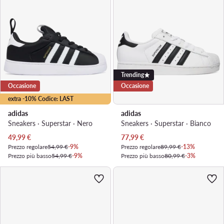
Trending
Occasione
Occasione
extra -10% Codice: LAST
adidas
adidas
Sneakers · Superstar · Nero
Sneakers · Superstar · Bianco
Prezzo attuale
Prezzo attuale
49,99
€
77,99
€
Prezzo regolare
54,99 €
-9%
Prezzo regolare
89,99 €
-13%
Prezzo più basso
54,99 €
-9%
Prezzo più basso
80,99 €
-3%