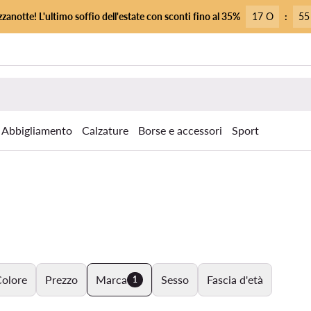
zanotte! L'ultimo soffio dell'estate con sconti fino al 35%
17 O
:
55
Abbigliamento
Calzature
Borse e accessori
Sport
olore
Prezzo
Marca
Sesso
Fascia d'età
1