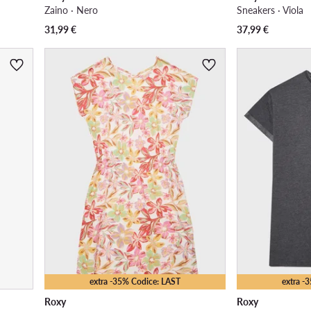
Zaino · Nero
Sneakers · Viola
31,99
€
37,99
€
extra -35% Codice: LAST
extra -
Roxy
Roxy