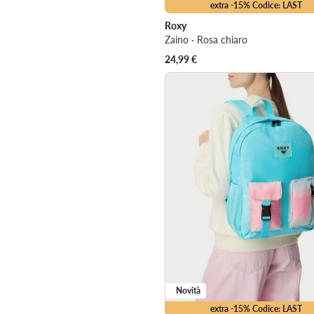
extra -15% Codice: LAST
Roxy
Zaino · Rosa chiaro
24,99
€
Novità
extra -15% Codice: LAST