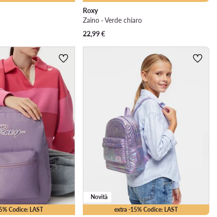
Roxy
Zaino · Verde chiaro
22,99
€
Novità
15% Codice: LAST
extra -15% Codice: LAST