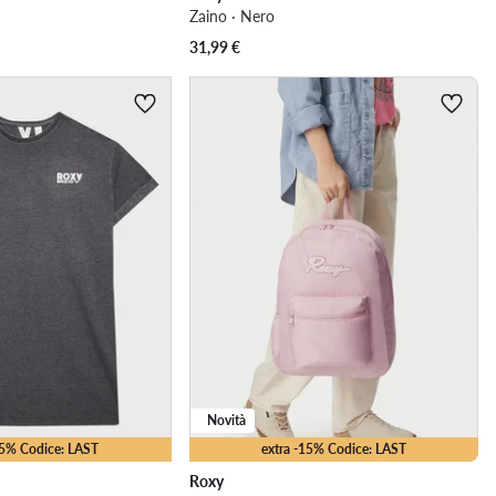
Zaino · Nero
31,99
€
Novità
35% Codice: LAST
extra -15% Codice: LAST
Roxy