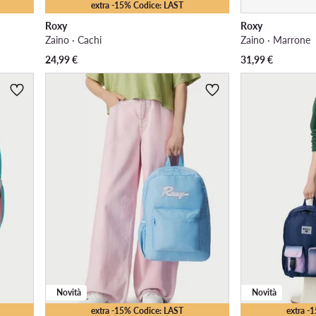
extra -15% Codice: LAST
Roxy
Roxy
Zaino · Cachi
Zaino · Marrone
24,99
€
31,99
€
Novità
Novità
extra -15% Codice: LAST
extra -