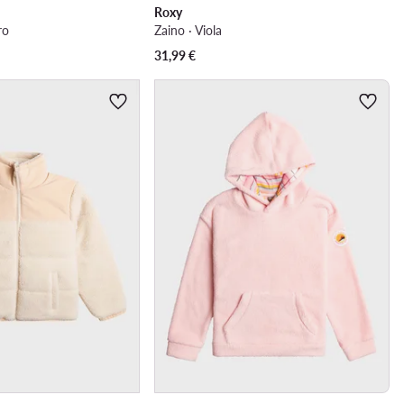
Roxy
ro
Zaino · Viola
31,99
€