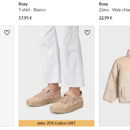
Roxy
Roxy
T-shirt · Bianco
Zaino · Viola chia
17,95
€
22,99
€
extra -25% Codice: LAST