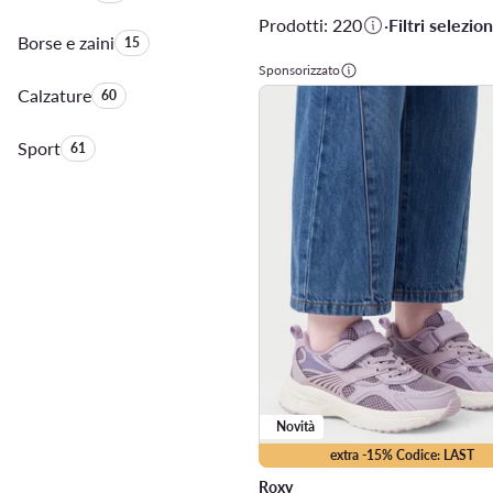
Prodotti: 220
·
Filtri selezion
Borse e zaini
Quantità di prodotti:
15
Sponsorizzato
Calzature
Quantità di prodotti:
60
Sport
Quantità di prodotti:
61
Novità
extra -15% Codice: LAST
Roxy