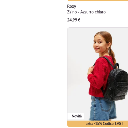
Roxy
Zaino · Azzurro chiaro
24,99
€
Novità
extra -15% Codice: LAST