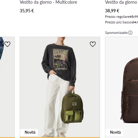
Vestito da giorno · Multicolore
Vestito da giorno 
Prezzo attuale
35,95
€
38,99
€
Prezzo regolare
45,9
Prezzo più basso
24,
Sponsorizzato
Novità
Novità