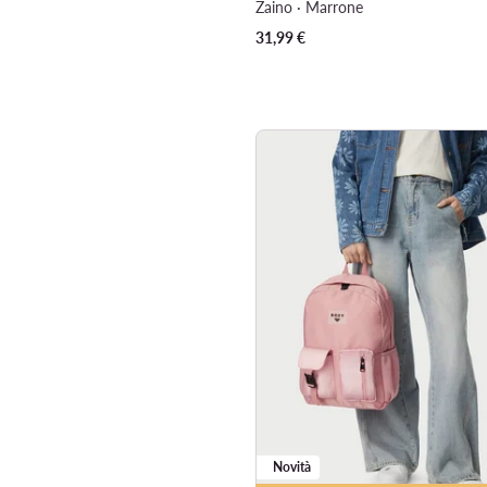
Zaino · Marrone
31,99
€
Novità