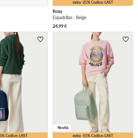
extra -25% Codice: LAST
Roxy
Espadrillas · Beige
24,99
€
Novità
15% Codice: LAST
extra -15% Codice: LAST