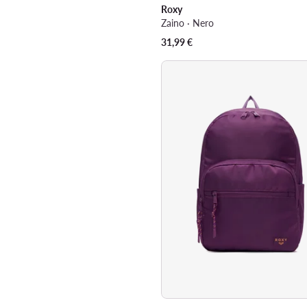
Roxy
Zaino · Nero
31,99
€