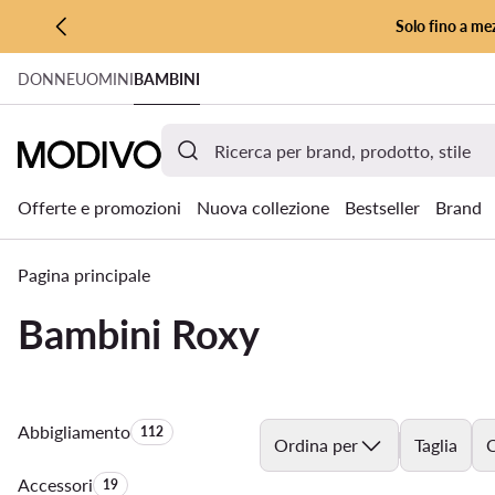
Solo fino a mez
VAI AL CONTENUTO PRINCIPALE
DONNE
UOMINI
BAMBINI
VAI ALLA RICERCA
Offerte e promozioni
Nuova collezione
Bestseller
Brand
Pagina principale
Bambini Roxy
Abbigliamento
Quantità di prodotti:
112
Ordina per
Taglia
C
Accessori
Quantità di prodotti:
19