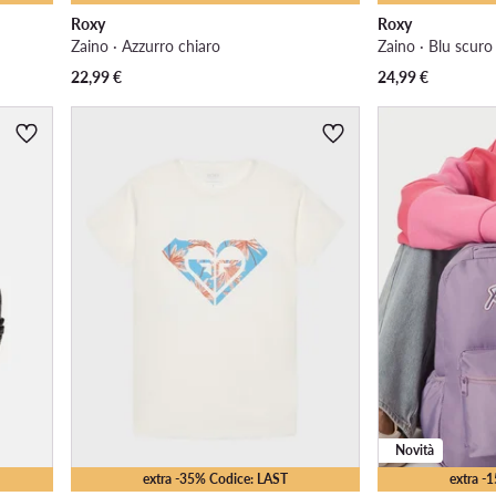
Roxy
Roxy
Zaino · Azzurro chiaro
Zaino · Blu scuro
22,99
€
24,99
€
Novità
extra -35% Codice: LAST
extra -