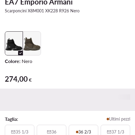
EA7 Emporio Armani
Scarponcini X8M001 XK228 R926 Nero
Colore:
Nero
274,00
274,00 €
€
Taglia:
Ultimi pezzi
35 1/3
36
36 2/3
37 1/3