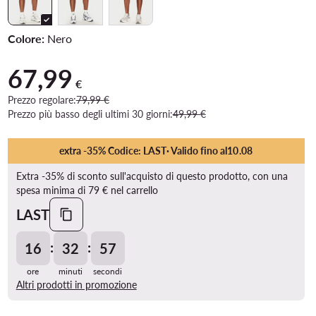
Colore:
Nero
67,99
Prezzo attuale 67,99 €
€
Prezzo regolare:
79,99 €
Prezzo più basso degli ultimi 30 giorni:
49,99 €
extra -35% Codice: LAST
· Valido fino al
10
.
08
Extra -35% di sconto sull'acquisto di questo prodotto, con una
spesa minima di 79 € nel carrello
LAST
:
:
16
32
56
ore
minuti
secondi
Altri prodotti in promozione