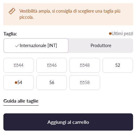
Vestibilità ampia, si consiglia di scegliere una taglia più
piccola.
Taglia:
Ultimi pezzi
Internazionale [INT]
Produttore
44
46
48
52
54
56
58
Guida alle taglie
Aggiungi al carrello