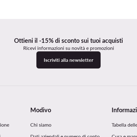
Ottieni il -15% di sconto sui tuoi acquisti
Ricevi informazioni su novità e promozioni
Iscriviti alla newsletter
Modivo
Informazi
zione
Chi siamo
Tabella delle
i
Dati aziendali e numero di conto
Cura e man