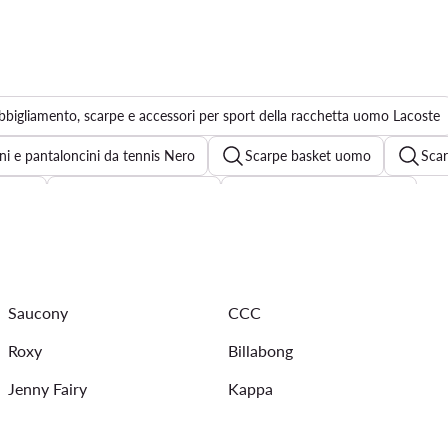
bbigliamento, scarpe e accessori per sport della racchetta uomo Lacoste
ni e pantaloncini da tennis Nero
Scarpe basket uomo
Sca
adidas
Hoka running uomo
Skechers uomo running
Scarpe da palestra Reebok da uomo
Scarpe da calcetto New
li da trekking uomo
Skechers trekking uomo
Pantalone tu
Saucony
CCC
Roxy
Billabong
Jenny Fairy
Kappa