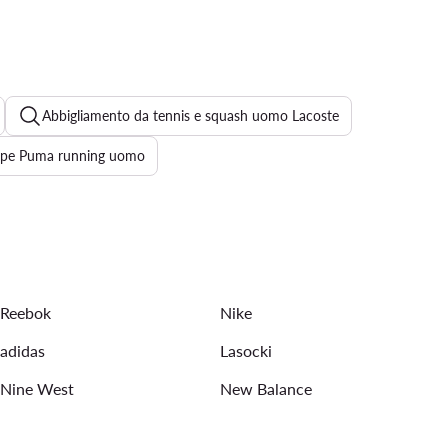
Abbigliamento da tennis e squash uomo Lacoste
rpe Puma running uomo
 Balance
Salomon scarpe alte
Scarpe da calcio Puma
ta palestra
Hoka gialle uomo
Saucony da corsa uomo
Reebok
Nike
adidas
Lasocki
Nine West
New Balance