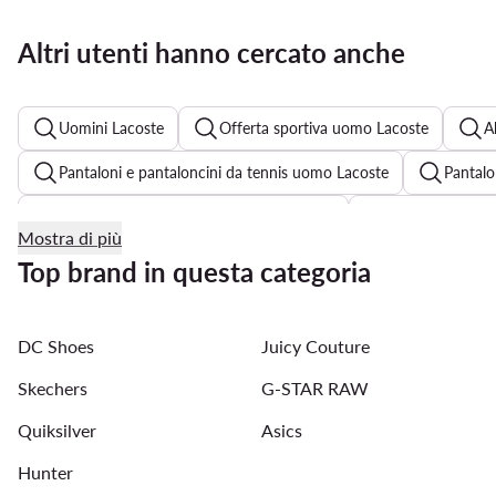
Altri utenti hanno cercato anche
Uomini Lacoste
Offerta sportiva uomo Lacoste
A
Pantaloni e pantaloncini da tennis uomo Lacoste
Pantalo
Abbigliamento da palestra uomo Reebok
Borsa palestra 
Mostra di più
New Balance trail running
Scarpe calcio New Balance
Top brand in questa categoria
Scarpe basket Shaq
Scarpe calcetto adidas
Sanda
DC Shoes
Juicy Couture
Mizuno scarpe da calcio
Running Reebok da uomo
Skechers
G-STAR RAW
Quiksilver
Asics
Hunter