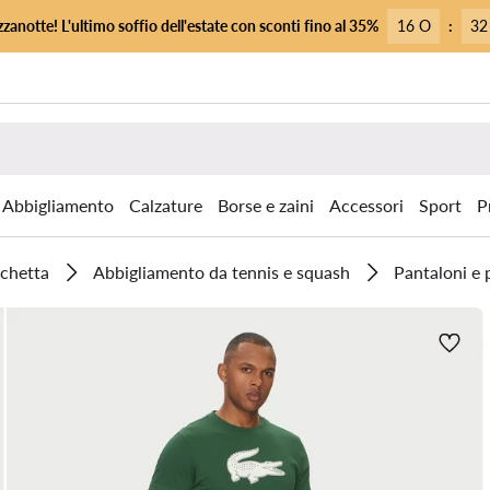
zanotte! L'ultimo soffio dell'estate con sconti fino al 35%
16 O
:
32
Abbigliamento
Calzature
Borse e zaini
Accessori
Sport
P
cchetta
Abbigliamento da tennis e squash
Pantaloni e 