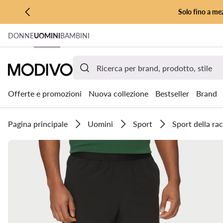
Solo fino a mez
VAI AL CONTENUTO PRINCIPALE
DONNE
UOMINI
BAMBINI
VAI ALLA RICERCA
Offerte e promozioni
Nuova collezione
Bestseller
Brand
Pagina principale
Uomini
Sport
Sport della ra