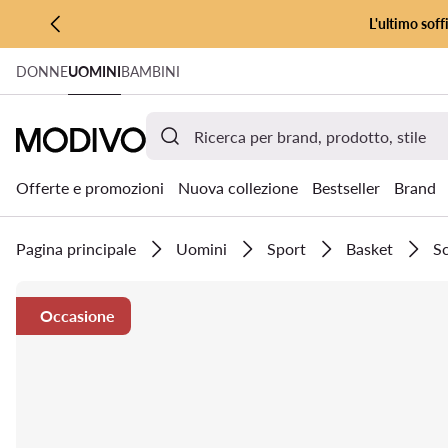
L'ultimo soff
VAI AL CONTENUTO PRINCIPALE
DONNE
UOMINI
BAMBINI
VAI ALLA RICERCA
Offerte e promozioni
Nuova collezione
Bestseller
Brand
Pagina principale
Uomini
Sport
Basket
Sc
Occasione