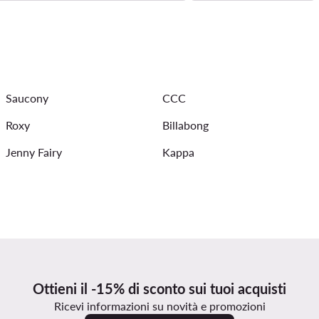
 New Balance
Salomon scarpe alte
Scarpe da calcio Puma
Pantalone tuta palestra
Hoka gialle uomo
Saucony da c
Saucony
CCC
Roxy
Billabong
Jenny Fairy
Kappa
Ottieni il -15% di sconto sui tuoi acquisti
Ricevi informazioni su novità e promozioni