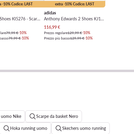
ra -10% Codice: LAST
extra -10% Codice: LAST
adidas
Initiation Shoes KI5276 · Scarpe da basket
Anthony Edwards 2 Shoes KJ1885 · Scarpe da basket
tuale
Prezzo attuale
116,99
€
lare
79,99 €
-10%
Prezzo regolare
129,99 €
-10%
 basso
79,99 €
-10%
Prezzo più basso
129,99 €
-10%
t uomo Nike
Scarpe da basket Nero
Hoka running uomo
Skechers uomo running