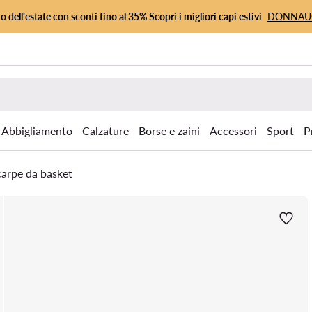
io dell'estate con sconti fino al 35% Scopri i migliori capi estivi
DONNA
Abbigliamento
Calzature
Borse e zaini
Accessori
Sport
P
arpe da basket