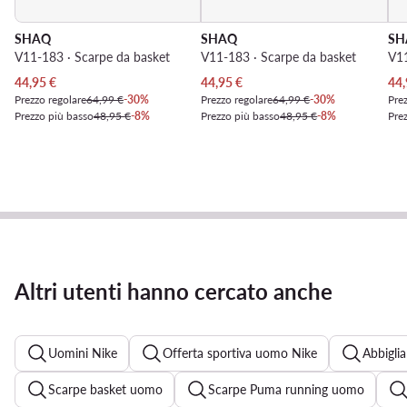
SHAQ
SHAQ
SH
V11-183 · Scarpe da basket
V11-183 · Scarpe da basket
V11
Prezzo attuale
Prezzo attuale
Pre
44,95
€
44,95
€
44,
Prezzo regolare
64,99 €
-30%
Prezzo regolare
64,99 €
-30%
Prez
Prezzo più basso
48,95 €
-8%
Prezzo più basso
48,95 €
-8%
Pre
Altri utenti hanno cercato anche
Uomini Nike
Offerta sportiva uomo Nike
Abbigli
Scarpe basket uomo
Scarpe Puma running uomo