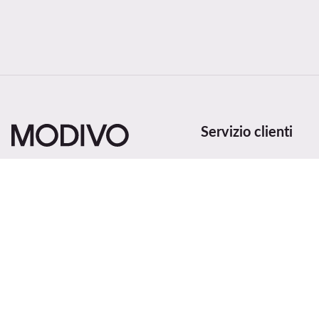
Servizio clienti
Metodi e costi di spedi
Recedi dal contratto qu
Stato dell'ordine
Cambia paese: Italia (IT)
Traccia la spedizione
Metodi di pagamento
Reclami