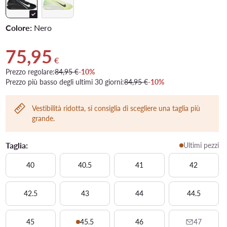
Colore:
Nero
75,95
Prezzo attuale 75,95 €
€
Prezzo regolare:
84,95 €
-10%
Prezzo più basso degli ultimi 30 giorni:
84,95 €
-10%
Vestibilità ridotta, si consiglia di scegliere una taglia più
grande.
Taglia:
Ultimi pezzi
40
40.5
41
42
42.5
43
44
44.5
45
45.5
46
47