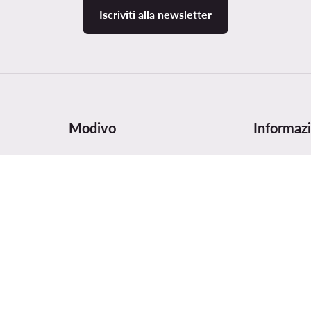
Iscriviti alla newsletter
Modivo
Informazi
zione
Chi siamo
Tabella delle
i
Dati aziendali e numero di conto
Cura e man
Gruppo MODIVO
Sicurezza d
Blog
Digital Serv
MODIVO Advertising Services
Recensioni 
Termini e condizioni