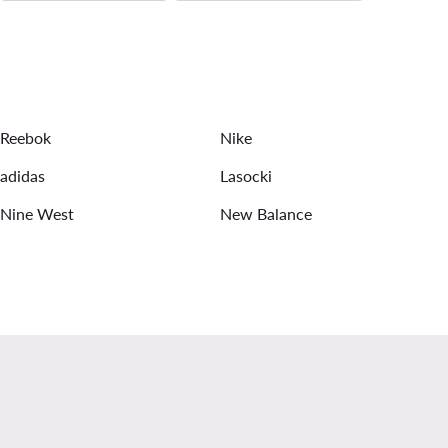
Scarpe basket Shaq
Scarpe calcetto adidas
orsa uomo
Mizuno scarpe da calcio
Reebok
Nike
adidas
Lasocki
Nine West
New Balance