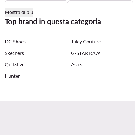
New Balance trail running
Scarpe calcio New Balance
Mostra di più
Scarpe da palestra Reebok da uomo
Scarpe da calcetto
Top brand in questa categoria
Sandali da trekking uomo
Skechers trekking uomo
DC Shoes
Juicy Couture
Running Reebok da uomo
Skechers
G-STAR RAW
Quiksilver
Asics
Hunter