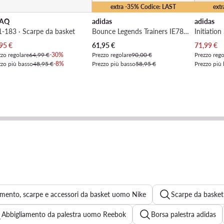
extra -35% Codice: LAST
ext
AQ
adidas
adidas
-183 · Scarpe da basket
Bounce Legends Trainers IE7846 · Scarpe da basket
zzo attuale
Prezzo attuale
Prezzo at
95
€
61,95
€
71,99
€
zo regolare
64,99 €
-30%
Prezzo regolare
90,00 €
Prezzo rego
zzo più basso
48,95 €
-8%
Prezzo più basso
58,95 €
Prezzo più
amento, scarpe e accessori da basket uomo Nike
Scarpe da baske
Abbigliamento da palestra uomo Reebok
Borsa palestra adidas