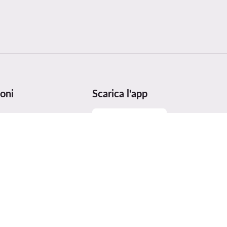
oni
Scarica l'app
 taglie
utenzione
ei prodotti
ices Act (DSA)
e premi