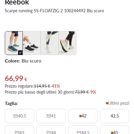
Reebok
Scarpe running SS-FLOATZIG 2 100244492 Blu scuro
Colore:
Blu scuro
66,99
Prezzo attuale 66,99 €
€
Prezzo regolare:
114,95 €
-41%
Prezzo più basso degli ultimi 30 giorni:
73,99 €
-9%
Taglia:
Ultimi pezzi
40.5
41
42
42.5
43
44
44.5
45