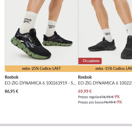
Occasione
extra -25% Codice: LAST
extra -15% Codice: LA
Reebok
Reebok
EO-ZIG DYNAMICA 6 100263919 · Scarpe running
Prezzo attuale
86,95
€
69,99
€
Prezzo regolare
76,95 €
-9%
Prezzo più basso
76,95 €
-9%