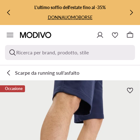
VAI AL CONTENUTO PRINCIPALE
VAI ALLA RICERCA
L'ultimo soffio dell'estate fino al -35%
DONNA
UOMO
BORSE
Ricerca per brand, prodotto, stile
Scarpe da running sull'asfalto
Occasione