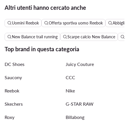
Altri utenti hanno cercato anche
Uomini Reebok
Offerta sportiva uomo Reebok
Abbiglia
New Balance trail running
Scarpe calcio New Balance
Sc
Top brand in questa categoria
DC Shoes
Juicy Couture
Saucony
CCC
Reebok
Nike
Skechers
G-STAR RAW
Roxy
Billabong