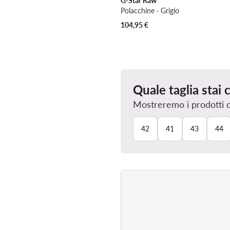
G-Star Raw
Polacchine · Grigio
104,95
€
Quale taglia stai
Mostreremo i prodotti dis
42
41
43
44