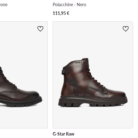
rone
Polacchine · Nero
111,95
€
G-Star Raw