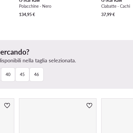
G-Star Raw
G-Star Raw
Polacchine · Nero
Ciabatte · Cachi
134,95
€
37,99
€
 cercando?
ponibili nella taglia selezionata.
40
45
46