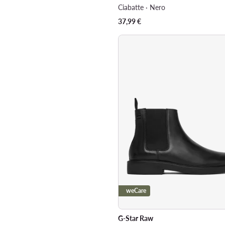
Ciabatte · Nero
37,99
€
weCare
G-Star Raw