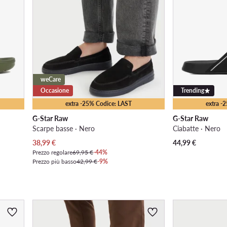
weCare
Occasione
Trending
extra -25% Codice: LAST
extra -
G-Star Raw
G-Star Raw
Scarpe basse · Nero
Ciabatte · Nero
Prezzo attuale
38,99
€
44,99
€
Prezzo regolare
69,95 €
-44%
Prezzo più basso
42,99 €
-9%