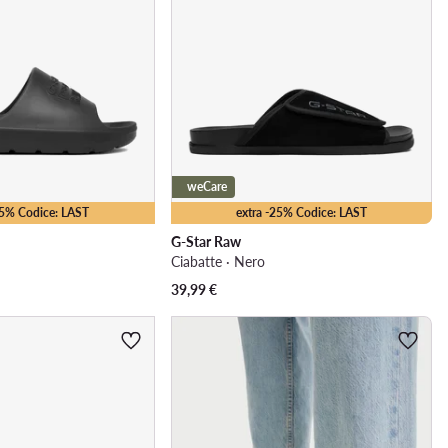
weCare
25% Codice: LAST
extra -25% Codice: LAST
G-Star Raw
Ciabatte · Nero
39,99
€