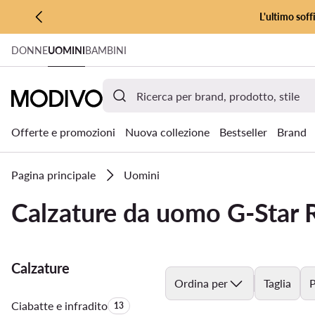
L'ultimo soff
VAI AL CONTENUTO PRINCIPALE
DONNE
UOMINI
BAMBINI
VAI ALLA RICERCA
Offerte e promozioni
Nuova collezione
Bestseller
Brand
Pagina principale
Uomini
Calzature da uomo G-Star
Calzature
Ordina per
Taglia
P
Ciabatte e infradito
Quantità di prodotti:
13