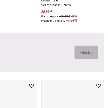
G-Star Raw
Scarpe basse · Nero
Prezzo attuale
38,99
€
Prezzo regolare
69,95 €
-44%
Prezzo più basso
42,99 €
-9%
Mostra