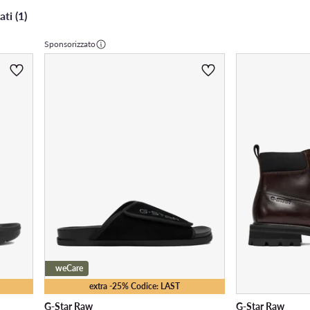
ati (1)
Sponsorizzato
weCare
extra -25% Codice: LAST
G-Star Raw
G-Star Raw