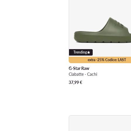
Trending
extra -25% Codice: LAST
G-Star Raw
Ciabatte · Cachi
37,99
€