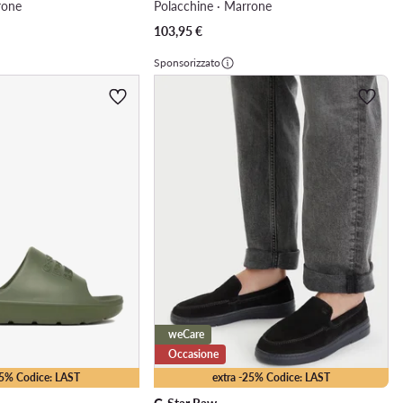
rone
Polacchine · Marrone
103,95
€
Sponsorizzato
weCare
Occasione
25% Codice: LAST
extra -25% Codice: LAST