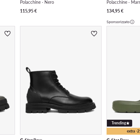
Polacchine · Nero
Polacchine · Mar
115,95
€
134,95
€
Sponsorizzato
Trending
extra -