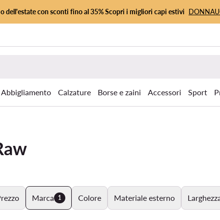
io dell'estate con sconti fino al 35% Scopri i migliori capi estivi
DONNA
Abbigliamento
Calzature
Borse e zaini
Accessori
Sport
P
 Raw
rezzo
Marca
Colore
Materiale esterno
Larghezza
1