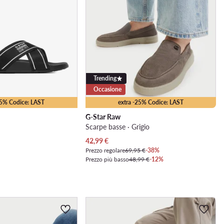
Trending
Occasione
25% Codice: LAST
extra -25% Codice: LAST
G-Star Raw
Scarpe basse · Grigio
Prezzo attuale
42,99
€
Prezzo regolare
69,95 €
-38%
Prezzo più basso
48,99 €
-12%