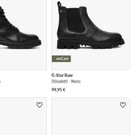
weCare
G-Star Raw
o
Stivaletti · Nero
99,95
€