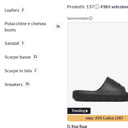
Prodotti: 137
·
Filtri selezion
Loafers
Quantità di prodotti:
2
Sponsorizzato
Polacchine e chelsea
Quantità di prodotti:
36
boots
Sandali
Quantità di prodotti:
1
Scarpe basse
Quantità di prodotti:
12
Scarpe in tela
Quantità di prodotti:
3
Sneakers
Quantità di prodotti:
70
Trending
extra -25% Codice: LAST
G-Star Raw