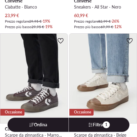
Converse
Converse
Ciabatte · Bianco
Sneakers · All Star · Nero
Prezzo attuale
Prezzo attuale
23,99
€
60,99
€
Prezzo regolare
29,95 €
-19%
Prezzo regolare
82,99 €
-26%
Prezzo più basso
29,95 €
-19%
Prezzo più basso
69,99 €
-12%
Occasione
Occasione
Ordina
Filtra
1
Converse
Converse
Scarpe da ginnastica · Marrone
Scarpe da ginnastica · Beige