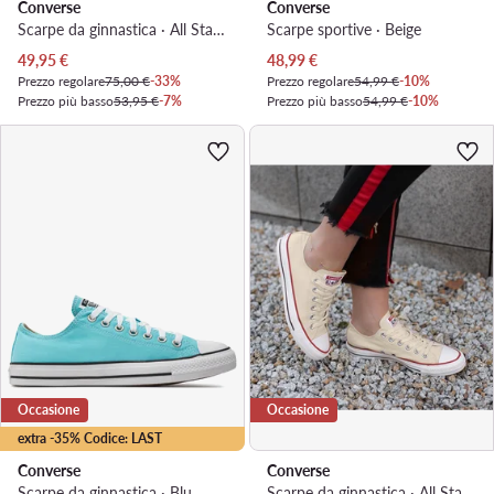
Converse
Converse
Scarpe da ginnastica · All Star · Verde
Scarpe sportive · Beige
Prezzo attuale
Prezzo attuale
49,95
€
48,99
€
Prezzo regolare
75,00 €
-33%
Prezzo regolare
54,99 €
-10%
Prezzo più basso
53,95 €
-7%
Prezzo più basso
54,99 €
-10%
Occasione
Occasione
extra -35% Codice: LAST
Converse
Converse
Scarpe da ginnastica · Blu
Scarpe da ginnastica · All Star · Beige