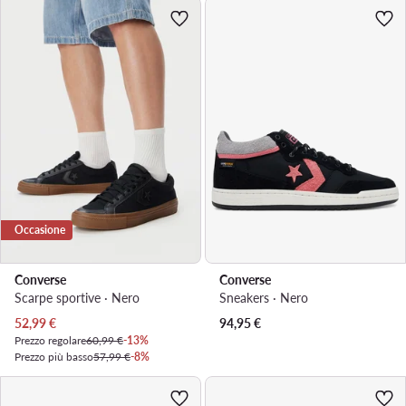
Occasione
Converse
Converse
Scarpe sportive · Nero
Sneakers · Nero
Prezzo attuale
52,99
€
94,95
€
Prezzo regolare
60,99 €
-13%
Prezzo più basso
57,99 €
-8%