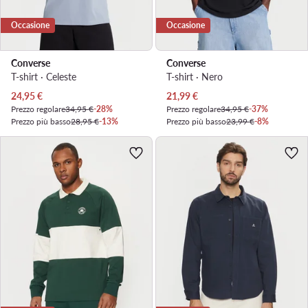
Occasione
Occasione
Converse
Converse
T-shirt · Celeste
T-shirt · Nero
Prezzo attuale
Prezzo attuale
24,95
€
21,99
€
Prezzo regolare
34,95 €
-28%
Prezzo regolare
34,95 €
-37%
Prezzo più basso
28,95 €
-13%
Prezzo più basso
23,99 €
-8%