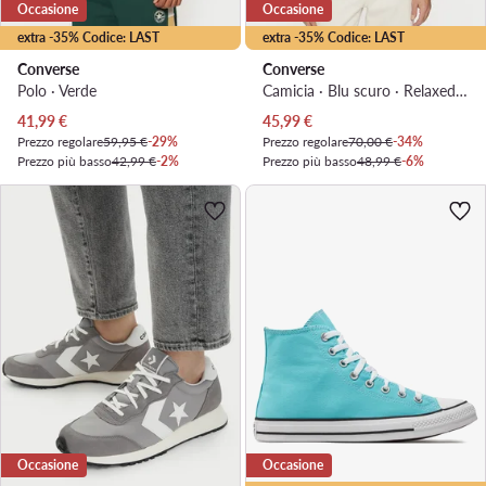
Occasione
Occasione
extra -35% Codice: LAST
extra -35% Codice: LAST
Converse
Converse
Polo · Verde
Camicia · Blu scuro · Relaxed Fit
Prezzo attuale
Prezzo attuale
41,99
€
45,99
€
Prezzo regolare
59,95 €
-29%
Prezzo regolare
70,00 €
-34%
Prezzo più basso
42,99 €
-2%
Prezzo più basso
48,99 €
-6%
Occasione
Occasione