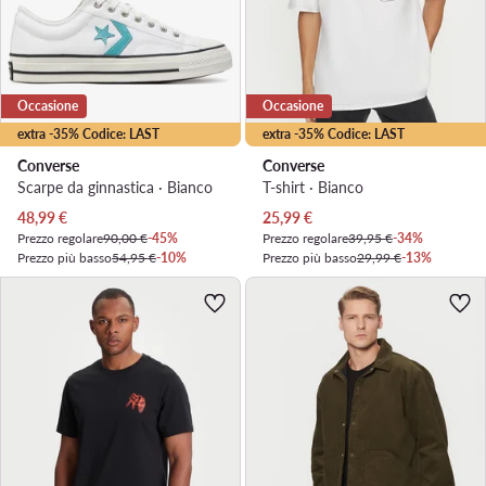
Occasione
Occasione
extra -35% Codice: LAST
extra -35% Codice: LAST
Converse
Converse
Scarpe da ginnastica · Bianco
T-shirt · Bianco
Prezzo attuale
Prezzo attuale
48,99
€
25,99
€
Prezzo regolare
90,00 €
-45%
Prezzo regolare
39,95 €
-34%
Prezzo più basso
54,95 €
-10%
Prezzo più basso
29,99 €
-13%