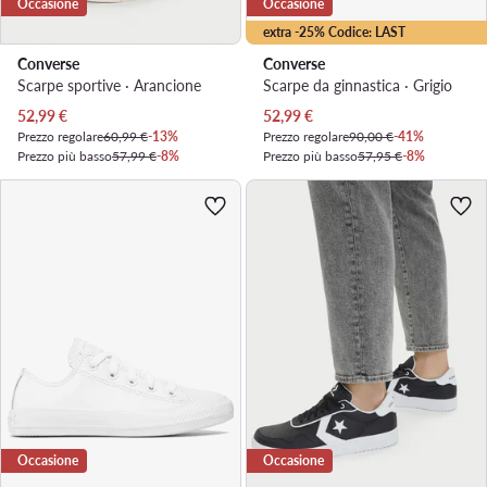
Occasione
Occasione
extra -25% Codice: LAST
Converse
Converse
Scarpe sportive · Arancione
Scarpe da ginnastica · Grigio
Prezzo attuale
Prezzo attuale
52,99
€
52,99
€
Prezzo regolare
60,99 €
-13%
Prezzo regolare
90,00 €
-41%
Prezzo più basso
57,99 €
-8%
Prezzo più basso
57,95 €
-8%
Occasione
Occasione