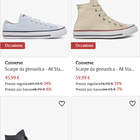
Occasione
Occasione
Converse
Converse
Scarpe da ginnastica · All Star · Azzurro chiaro
Scarpe da ginnastica · All Star · Beige
Prezzo attuale
Prezzo attuale
45,99
€
59,99
€
Prezzo regolare
69,95 €
-34%
Prezzo regolare
74,95 €
-19%
Prezzo più basso
48,99 €
-6%
Prezzo più basso
64,95 €
-7%