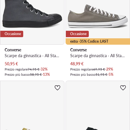
Occasione
Occasione
extra -35% Codice: LAST
Converse
Converse
Scarpe da ginnastica · All Star · Nero
Scarpe da ginnastica · All Star · Marrone
Prezzo attuale
Prezzo attuale
50,95
€
48,99
€
Prezzo regolare
74,95 €
-32%
Prezzo regolare
69,95 €
-29%
Prezzo più basso
58,95 €
-13%
Prezzo più basso
51,95 €
-5%