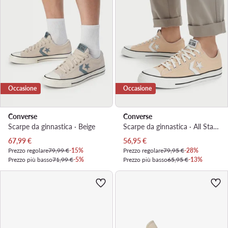
Occasione
Occasione
Converse
Converse
Scarpe da ginnastica · Beige
Scarpe da ginnastica · All Star · Beige
Prezzo attuale
Prezzo attuale
67,99
€
56,95
€
Prezzo regolare
79,99 €
-15%
Prezzo regolare
79,95 €
-28%
Prezzo più basso
71,99 €
-5%
Prezzo più basso
65,95 €
-13%