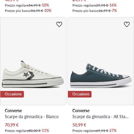
Prezzo regolare
54,99 €
-10%
Prezzo regolare
29,95 €
-16%
Prezzo più basso
54,99 €
-10%
Prezzo più basso
26,99 €
-7%
Occasione
Occasione
Converse
Converse
Scarpe da ginnastica · Bianco
Scarpe da ginnastica · All Star · Verde
Prezzo attuale
Prezzo attuale
70,99
€
50,99
€
Prezzo regolare
80,00 €
-11%
Prezzo regolare
69,95 €
-27%