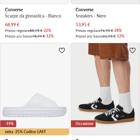
Converse
Converse
Scarpe da ginnastica · Bianco
Sneakers · Nero
Prezzo attuale
Prezzo attuale
68,99
€
53,95
€
Prezzo regolare
88,95 €
-22%
Prezzo regolare
74,95 €
-28%
Prezzo più basso
78,99 €
-12%
Prezzo più basso
61,95 €
-12%
-19%
Occasione
extra -25% Codice: LAST