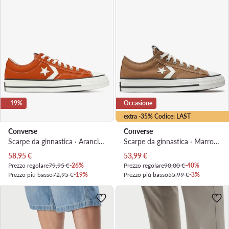
-19%
Occasione
extra -35% Codice: LAST
Converse
Converse
Scarpe da ginnastica · Arancione
Scarpe da ginnastica · Marrone
Prezzo attuale
Prezzo attuale
58,95
€
53,99
€
Prezzo regolare
79,95 €
-26%
Prezzo regolare
90,00 €
-40%
Prezzo più basso
72,95 €
-19%
Prezzo più basso
55,99 €
-3%