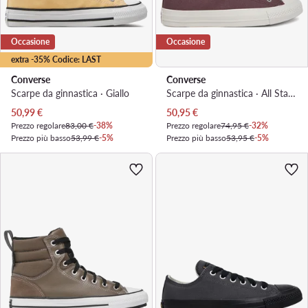
Occasione
Occasione
extra -35% Codice: LAST
Converse
Converse
Scarpe da ginnastica · Giallo
Scarpe da ginnastica · All Star · Marrone
Prezzo attuale
Prezzo attuale
50,99
€
50,95
€
Prezzo regolare
83,00 €
-38%
Prezzo regolare
74,95 €
-32%
Prezzo più basso
53,99 €
-5%
Prezzo più basso
53,95 €
-5%