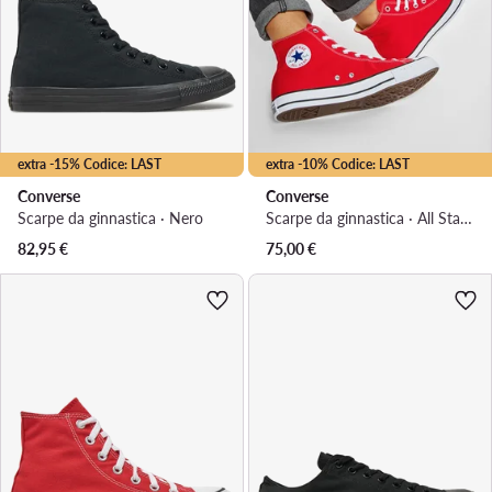
extra -15% Codice: LAST
extra -10% Codice: LAST
Converse
Converse
Scarpe da ginnastica · Nero
Scarpe da ginnastica · All Star · Rosso
82,95
€
75,00
€