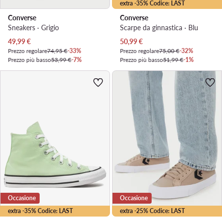
extra -35% Codice: LAST
Converse
Converse
Sneakers · Grigio
Scarpe da ginnastica · Blu
Prezzo attuale
Prezzo attuale
49,99
€
50,99
€
Prezzo regolare
74,95 €
-33%
Prezzo regolare
75,00 €
-32%
Prezzo più basso
53,99 €
-7%
Prezzo più basso
51,99 €
-1%
Occasione
Occasione
extra -35% Codice: LAST
extra -25% Codice: LAST