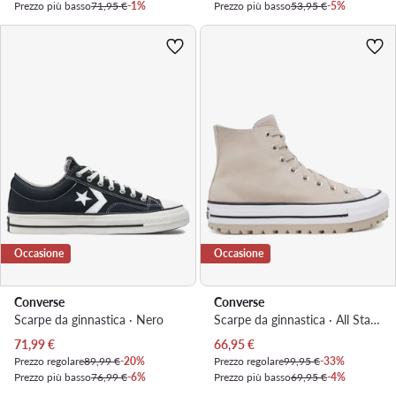
Prezzo più basso
71,95 €
-1%
Prezzo più basso
53,95 €
-5%
Occasione
Occasione
Converse
Converse
Scarpe da ginnastica · Nero
Scarpe da ginnastica · All Star · Beige
Prezzo attuale
Prezzo attuale
71,99
€
66,95
€
Prezzo regolare
89,99 €
-20%
Prezzo regolare
99,95 €
-33%
Prezzo più basso
76,99 €
-6%
Prezzo più basso
69,95 €
-4%