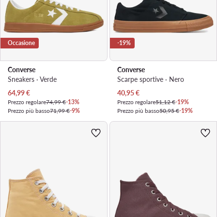
Occasione
-19%
Converse
Converse
Sneakers · Verde
Scarpe sportive · Nero
Prezzo attuale
Prezzo attuale
64,99
€
40,95
€
Prezzo regolare
74,99 €
-13%
Prezzo regolare
51,12 €
-19%
Prezzo più basso
71,99 €
-9%
Prezzo più basso
50,95 €
-19%