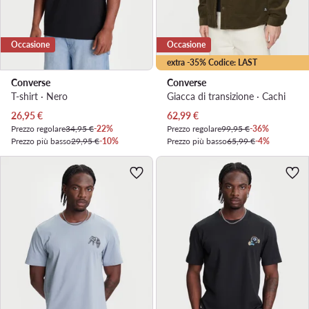
Occasione
Occasione
extra -35% Codice: LAST
Converse
Converse
T-shirt · Nero
Giacca di transizione · Cachi
Prezzo attuale
Prezzo attuale
26,95
€
62,99
€
Prezzo regolare
34,95 €
-22%
Prezzo regolare
99,95 €
-36%
Prezzo più basso
29,95 €
-10%
Prezzo più basso
65,99 €
-4%