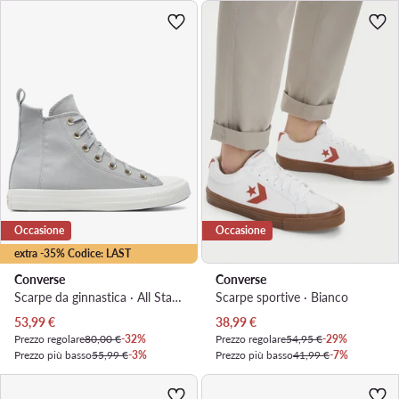
Occasione
Occasione
extra -35% Codice: LAST
Converse
Converse
Scarpe da ginnastica · All Star · Grigio
Scarpe sportive · Bianco
Prezzo attuale
Prezzo attuale
53,99
€
38,99
€
Prezzo regolare
80,00 €
-32%
Prezzo regolare
54,95 €
-29%
Prezzo più basso
55,99 €
-3%
Prezzo più basso
41,99 €
-7%