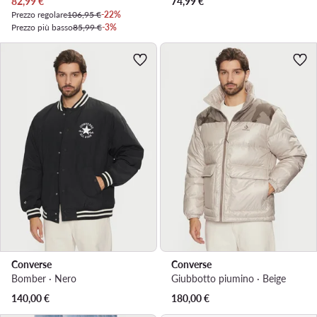
Prezzo attuale
82,99
€
74,99
€
Prezzo regolare
106,95 €
-22%
Prezzo più basso
85,99 €
-3%
Converse
Converse
Bomber · Nero
Giubbotto piumino · Beige
140,00
€
180,00
€