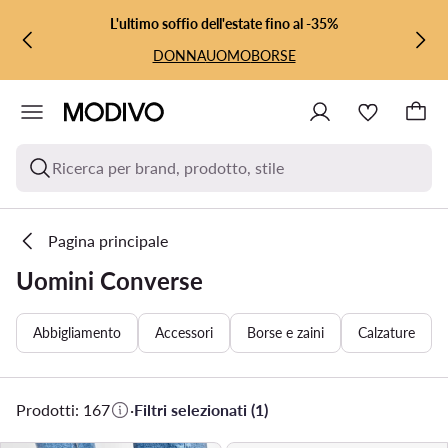
VAI AL CONTENUTO PRINCIPALE
VAI ALLA RICERCA
L'ultimo soffio dell'estate fino al -35%
DONNA
UOMO
BORSE
Ricerca per brand, prodotto, stile
Pagina principale
Uomini Converse
Abbigliamento
Accessori
Borse e zaini
Calzature
Prodotti: 167
·
Filtri selezionati (1)