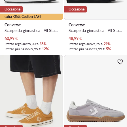
Occasione
Occasione
extra -35% Codice: LAST
Converse
Converse
Scarpe da ginnastica · All Star · Beige
Scarpe da ginnastica · All Star · Nero
Prezzo attuale
Prezzo attuale
60,99
€
48,99
€
Prezzo regolare
95,00 €
-35%
Prezzo regolare
69,95 €
-29%
Prezzo più basso
69,95 €
-12%
Prezzo più basso
51,99 €
-5%