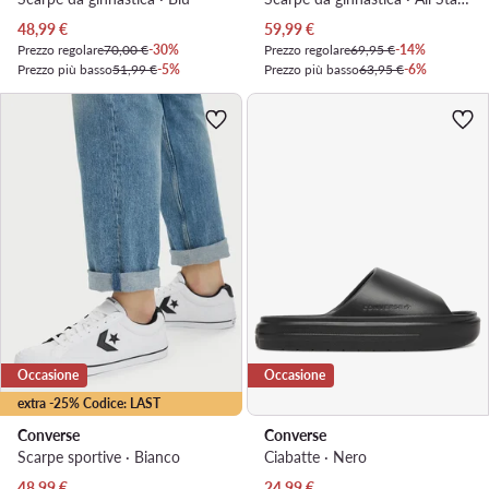
Prezzo attuale
Prezzo attuale
48,99
€
59,99
€
Prezzo regolare
70,00 €
-30%
Prezzo regolare
69,95 €
-14%
Prezzo più basso
51,99 €
-5%
Prezzo più basso
63,95 €
-6%
Occasione
Occasione
extra -25% Codice: LAST
Converse
Converse
Scarpe sportive · Bianco
Ciabatte · Nero
Prezzo attuale
Prezzo attuale
48,99
€
24,99
€