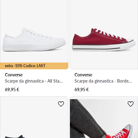
extra -10% Codice: LAST
Converse
Converse
Scarpe da ginnastica · All Star · Bianco
Scarpe da ginnastica · Bordeaux
69,95
€
69,95
€