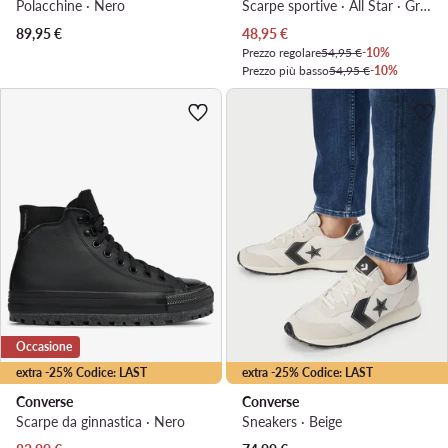
Polacchine · Nero
Scarpe sportive · All Star · Grigio
Prezzo attuale
89,95
€
48,95
€
Prezzo regolare
54,95 €
-10%
Prezzo più basso
54,95 €
-10%
Occasione
extra -25% Codice: LAST
extra -25% Codice: LAST
Converse
Converse
Scarpe da ginnastica · Nero
Sneakers · Beige