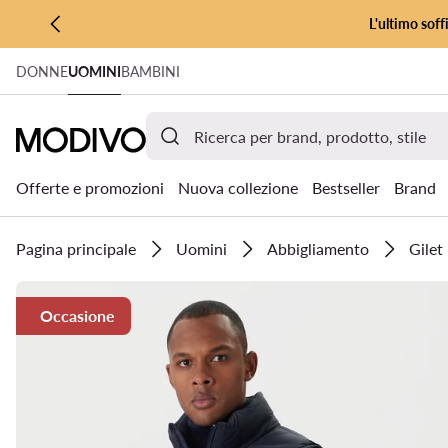
L'ultimo soff
VAI AL CONTENUTO PRINCIPALE
DONNE
UOMINI
BAMBINI
VAI ALLA RICERCA
Offerte e promozioni
Nuova collezione
Bestseller
Brand
Pagina principale
Uomini
Abbigliamento
Gilet
Occasione