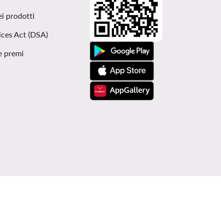
ei prodotti
ices Act (DSA)
e premi