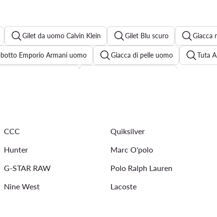
Gilet da uomo Calvin Klein
Gilet Blu scuro
Giacca 
bbotto Emporio Armani uomo
Giacca di pelle uomo
Tuta 
antaloni relaxed fit uomo
Boxer Calvin Klein uomo
Felpa Ralph Lauren uomo
Polo Lacoste uomo
Camicia uom
i tuta Nike
Giubbotto marrone uomo
Giubbotto Calvin K
CCC
Quiksilver
Jeans neri uomo
Pantaloni Calvin Klein uomo
Hunter
Marc O'polo
G-STAR RAW
Polo Ralph Lauren
Nine West
Lacoste