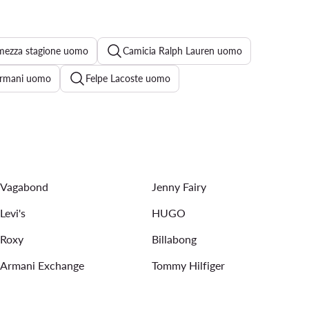
mezza stagione uomo
Camicia Ralph Lauren uomo
Armani uomo
Felpe Lacoste uomo
o Tommy Hilfiger
Camicia Calvin Klein uomo
lein uomo
Jeans Levi's uomo
Bomber uomo
Vagabond
Jenny Fairy
Levi's
HUGO
Roxy
Billabong
Armani Exchange
Tommy Hilfiger