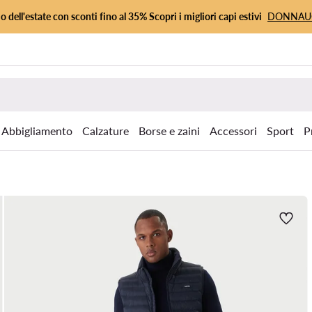
io dell'estate con sconti fino al 35% Scopri i migliori capi estivi
DONNA
Abbigliamento
Calzature
Borse e zaini
Accessori
Sport
P