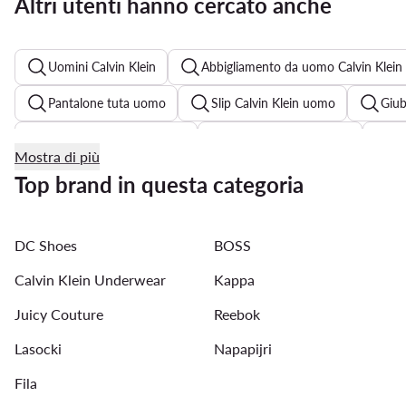
Altri utenti hanno cercato anche
Uomini Calvin Klein
Abbigliamento da uomo Calvin Klein
Pantalone tuta uomo
Slip Calvin Klein uomo
Giu
Polo Ralph Lauren uomo
Camicia bianca uomo
P
Mostra di più
Jeans Straight uomo
Pantaloni tuta uomo Puma
Top brand in questa categoria
Giacca Ralph Lauren
Felpa adidas uomo
Pantalon
DC Shoes
BOSS
T shirt Lacoste uomo
Maglione Ralph Lauren uomo
Calvin Klein Underwear
Kappa
Juicy Couture
Reebok
Lasocki
Napapijri
Fila