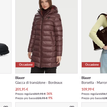
Occasione
Occasione
Blauer
Blauer
Giacca di transizione · Bordeaux
Borsetta · Marro
Prezzo attuale
Prezzo attuale
201,95
€
109,99
€
Prezzo regolare
319,95 €
-36%
Prezzo regolare
154,
Prezzo più basso
223,95 €
-9%
Prezzo più basso
128