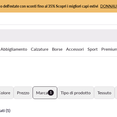
io dell'estate con sconti fino al 35% Scopri i migliori capi estivi
DONNA
Abbigliamento
Calzature
Borse
Accessori
Sport
Premiu
olore
Prezzo
Marca
Tipo di prodotto
Tessuto
1
ati (1)