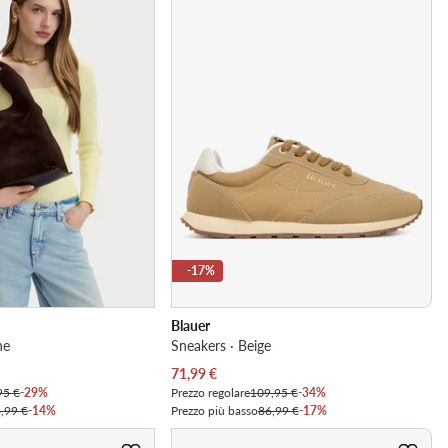
-17%
Blauer
ne
Sneakers · Beige
Prezzo attuale
71,99
€
95 €
-29%
Prezzo regolare
109,95 €
-34%
,99 €
-14%
Prezzo più basso
86,99 €
-17%