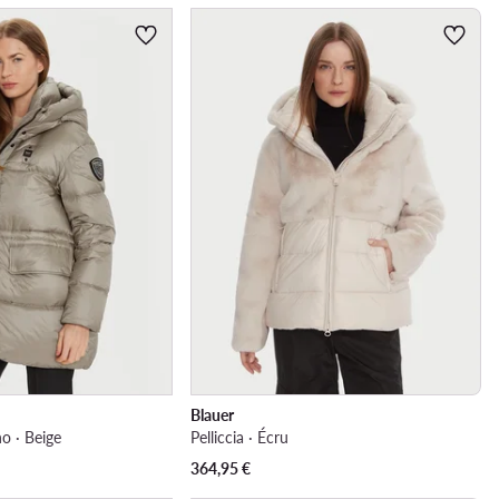
Blauer
o · Beige
Pelliccia · Écru
364,95
€