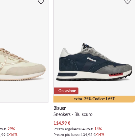
Occasione
extra -25% Codice: LAST
Blauer
Sneakers · Blu scuro
Prezzo attuale
114,99
€
95 €
-29%
Prezzo regolare
134,95 €
-14%
,99 €
-16%
Prezzo più basso
134,95 €
-14%