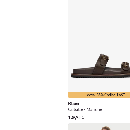
extra -35% Codice: LAST
Blauer
Ciabatte · Marrone
129,95
€