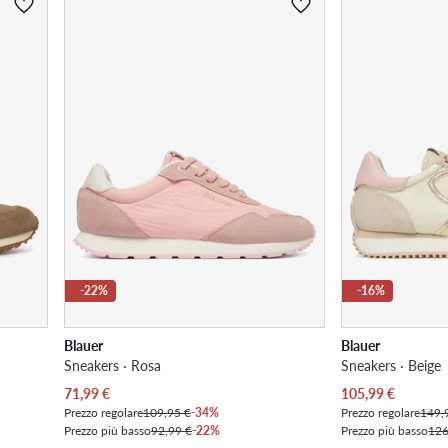
-22%
-16%
Blauer
Blauer
Sneakers · Rosa
Sneakers · Beige
Prezzo attuale
Prezzo attuale
71,99
€
105,99
€
Prezzo regolare
109,95 €
-34%
Prezzo regolare
149,
Prezzo più basso
92,99 €
-22%
Prezzo più basso
126