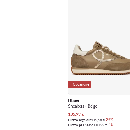
Occasione
Blauer
Sneakers · Beige
Prezzo attuale
105,99
€
Prezzo regolare
149,95 €
-29%
Prezzo più basso
110,99 €
-4%