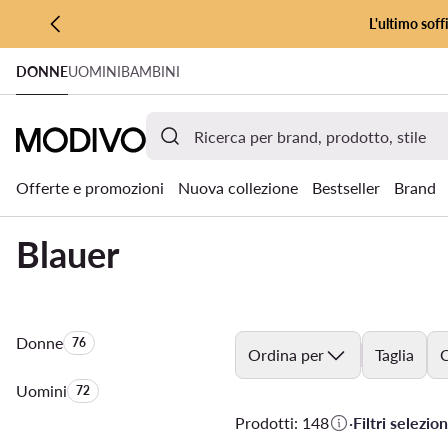
L'ultimo soff
VAI AL CONTENUTO PRINCIPALE
DONNE
UOMINI
BAMBINI
VAI ALLA RICERCA
Offerte e promozioni
Nuova collezione
Bestseller
Brand
Blauer
Donne
Quantità di prodotti:
76
Ordina per
Taglia
C
Uomini
Quantità di prodotti:
72
Prodotti: 148
·
Filtri selezion