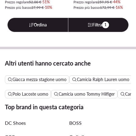
Prezzo regolare
52,00 €
-51%
Prezzo regolare
259,95 €
-44%
Prezzo più basso
27,99 €
-10%
Prezzo più basso
172,99 €
-16%
Ordina
Filtra
1
Altri utenti hanno cercato anche
Giacca mezza stagione uomo
Camicia Ralph Lauren uomo
Polo Lacoste uomo
Camicia uomo Tommy Hilfiger
Camic
Top brand in questa categoria
DC Shoes
BOSS