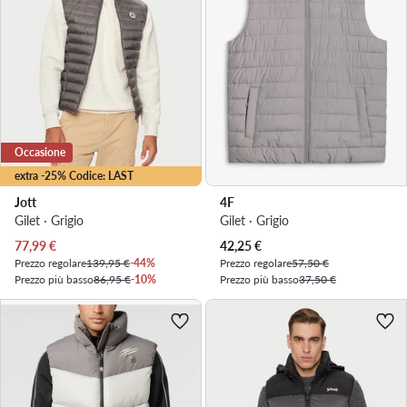
Occasione
extra -25% Codice: LAST
Jott
4F
Gilet · Grigio
Gilet · Grigio
Prezzo attuale
Prezzo attuale
77,99
€
42,25
€
Prezzo regolare
139,95 €
-44%
Prezzo regolare
57,50 €
Prezzo più basso
86,95 €
-10%
Prezzo più basso
37,50 €