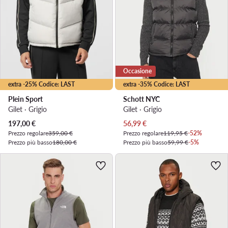
Occasione
extra -25% Codice: LAST
extra -35% Codice: LAST
Plein Sport
Schott NYC
Gilet · Grigio
Gilet · Grigio
Prezzo attuale
Prezzo attuale
197,00
€
56,99
€
Prezzo regolare
359,00 €
Prezzo regolare
119,95 €
-52%
Prezzo più basso
180,00 €
Prezzo più basso
59,99 €
-5%