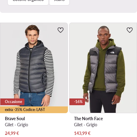
Occasione
-16%
extra -35% Codice: LAST
Brave Soul
The North Face
Gilet · Grigio
Gilet · Grigio
Prezzo attuale
Prezzo attuale
24,99
€
143,99
€