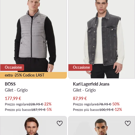
Occasione
Occasione
extra -25% Codice: LAST
BOSS
Karl Lagerfeld Jeans
Gilet · Grigio
Gilet · Grigio
Prezzo attuale
Prezzo attuale
177,99
€
87,99
€
Prezzo regolare
228,95 €
-22%
Prezzo regolare
178,95 €
-50%
Prezzo più basso
187,99 €
-5%
Prezzo più basso
100,95 €
-12%