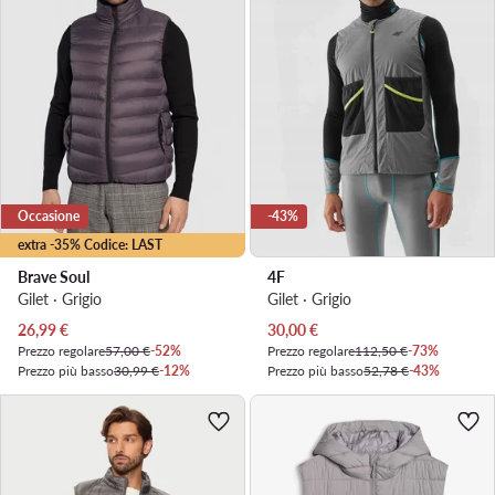
Occasione
-43%
extra -35% Codice: LAST
Brave Soul
4F
Gilet · Grigio
Gilet · Grigio
Prezzo attuale
Prezzo attuale
26,99
€
30,00
€
Prezzo regolare
57,00 €
-52%
Prezzo regolare
112,50 €
-73%
Prezzo più basso
30,99 €
-12%
Prezzo più basso
52,78 €
-43%