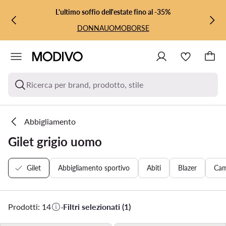
VAI AL CONTENUTO PRINCIPALE
VAI ALLA RICERCA
L'ultimo soffio dell'estate fino al -35%
DONNA
UOMO
BORSE
Ricerca per brand, prodotto, stile
Abbigliamento
Gilet grigio uomo
Gilet
Abbigliamento sportivo
Abiti
Blazer
Cam
Prodotti: 14
·
Filtri selezionati (1)