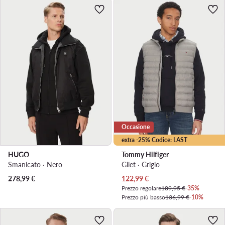
Occasione
extra -25% Codice: LAST
HUGO
Tommy Hilfiger
Smanicato · Nero
Gilet · Grigio
Prezzo attuale
278,99
€
122,99
€
Prezzo regolare
189,95 €
-35%
Prezzo più basso
136,99 €
-10%