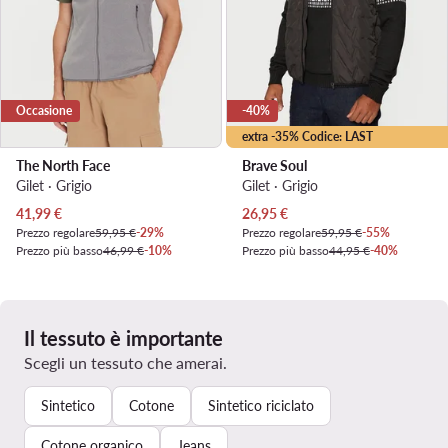
Occasione
-40%
extra -35% Codice: LAST
The North Face
Brave Soul
Gilet · Grigio
Gilet · Grigio
Prezzo attuale
Prezzo attuale
41,99
€
26,95
€
Prezzo regolare
59,95 €
-29%
Prezzo regolare
59,95 €
-55%
Prezzo più basso
46,99 €
-10%
Prezzo più basso
44,95 €
-40%
Il tessuto è importante
Scegli un tessuto che amerai.
Sintetico
Cotone
Sintetico riciclato
Cotone organico
Jeans