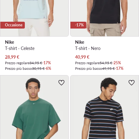
Occasione
-17%
Nike
Nike
T-shirt · Celeste
T-shirt · Nero
Prezzo attuale
Prezzo attuale
28,99
€
40,99
€
Prezzo regolare
34,95 €
-17%
Prezzo regolare
54,95 €
-25%
Prezzo più basso
30,95 €
-6%
Prezzo più basso
49,95 €
-17%