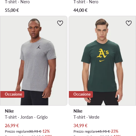
T-shirt · Nero
T-shirt · Nero
55,00
€
44,00
€
Occasione
Occasione
Nike
Nike
T-shirt · Jordan · Grigio
T-shirt · Verde
Prezzo attuale
Prezzo attuale
26,99
€
34,99
€
Prezzo regolare
30,95 €
-12%
Prezzo regolare
45,95 €
-23%