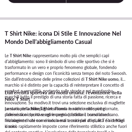
T Shirt Nike: icona Di Stile E Innovazione Nel
Mondo Dell’abbigliamento Casual
Le
T Shirt Nike
rappresentano molto più che semplici capi
d’abbigliamento: sono il simbolo di uno stile sportivo che si è
trasformato in un vero e proprio fenomeno globale, fondendo
performance e design con l’iconicità senza tempo del noto Swoosh.
Sin dall’introduzione delle prime collezioni di
T Shirt Nike uomo
, il
marchio si è distinto per la capacità di reinterpretare il concetto di
comfort e versatilità, portando sulle strade e nei guardaroba
Dall’eredità sportiva alla moda urbana: l’evoluzione della
maschili tutto il prestigio di una storia fatta di passione, ricerca e
Nike T Shirt
innovazione. Su modivo.it trovi una selezione esclusiva di magliette
pensate per accompagnare l’uomo moderno nelle sue giornate,
La storia della
Nike T Shirt
affonda le radici nello spirito
dalle sessioni sportive agli impegni quotidiani, consolidando
pionieristico che ha sempre contraddistinto il brand americano.
l’immagine di chi non rinuncia mai a materiali di qualità e a dettagli
Inizialmente nate come indumenti tecnici per atleti, le T Shirt Nike
iconici.
si sono rapidamente imposte come riferimento stilistico anche fuori