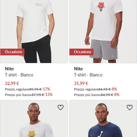
Occasione
Occasione
Nike
Nike
T-shirt · Bianco
T-shirt · Bianco
Prezzo attuale
Prezzo attuale
32,99
€
31,99
€
Prezzo regolare
39,95 €
-17%
Prezzo regolare
34,95 €
-8%
Prezzo più basso
37,95 €
-13%
Prezzo più basso
34,95 €
-8%