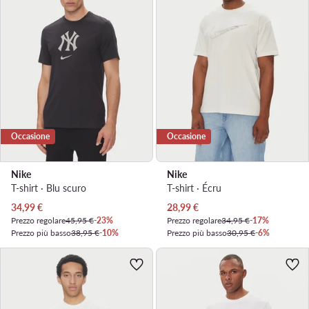
Occasione
Occasione
Nike
Nike
T-shirt · Blu scuro
T-shirt · Écru
Prezzo attuale
Prezzo attuale
34,99
€
28,99
€
Prezzo regolare
45,95 €
-23%
Prezzo regolare
34,95 €
-17%
Prezzo più basso
38,95 €
-10%
Prezzo più basso
30,95 €
-6%