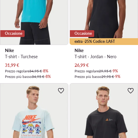
Occasione
Occasione
extra -25% Codice: LAST
Nike
Nike
T-shirt · Turchese
T-shirt · Jordan · Nero
Prezzo attuale
Prezzo attuale
31,99
€
26,99
€
Prezzo regolare
34,95 €
-8%
Prezzo regolare
29,95 €
-9%
Prezzo più basso
34,95 €
-8%
Prezzo più basso
29,95 €
-9%