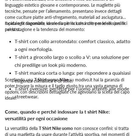
linguaggio estetico giovane e contemporaneo. Le magliette più
tecniche, pensate per l’allenamento, presentano invece dettagli
come cuciture piatte anti-sfregamento, materiali ad asciugatura
rapida e fit sagomato, ideale sia per la corsa che per le sessioni in
Il catalogo disponibile su modivo.it include inoltre modelli specifici
palestra.
per la stagione e la tendenza del momento:
T-shirt con collo arrotondato: comfort classico, adatto
a ogni morfologia.
T-shirt a girocollo largo o scollo a V: una soluzione per
chi predilige un look più moderno.
T-shirt manica corta o lunga: per rispondere a qualsiasi
Scegliendo una
T Shirt uomo Nike
su modivo.it hai la garanzia di
esigenza climatica e di stile.
poter trovare la misura e il taglio giusto tra una vasta gamma di
T-shirt oversize: perfette per l’uomo attento alle mode
opzioni, con descrizioni dettagliate che agevolano la scelta del capo
streetwear.
ideale.
Come, quando e perché indossare la t shirt Nike:
versatilità per ogni occasione
La versatilità della
T Shirt Nike uomo
non conosce confini: si tratta
di una maglietta da usare durante l’attività sportiva, nei momenti di