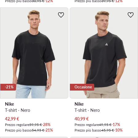
Prezzo più basso
30,95 €
-12%
Prezzo più basso
39,95 €
-12%
-21%
Occasione
Nike
Nike
T-shirt · Nero
T-shirt · Nero
Prezzo attuale
Prezzo attuale
42,99
€
40,99
€
Prezzo regolare
59,95 €
-28%
Prezzo regolare
49,95 €
-17%
Prezzo più basso
54,95 €
-21%
Prezzo più basso
45,95 €
-10%