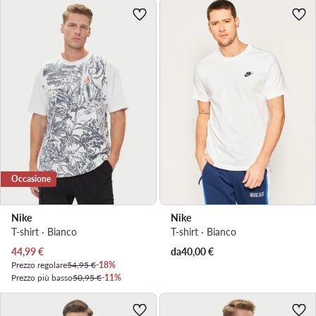
Occasione
Nike
Nike
T-shirt · Bianco
T-shirt · Bianco
Prezzo attuale
44,99
€
da
40,00
€
Prezzo regolare
54,95 €
-18%
Prezzo più basso
50,95 €
-11%