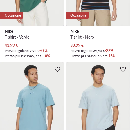
Occasione
Occasione
Nike
Nike
T-shirt · Verde
T-shirt · Nero
Prezzo attuale
Prezzo attuale
41,99
€
30,99
€
Prezzo regolare
59,95 €
-29%
Prezzo regolare
39,95 €
-22%
Prezzo più basso
46,99 €
-10%
Prezzo più basso
35,95 €
-13%