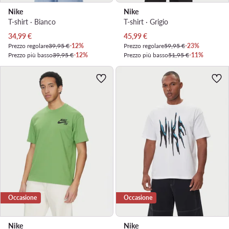
Nike
Nike
T-shirt · Bianco
T-shirt · Grigio
Prezzo attuale
Prezzo attuale
34,99
€
45,99
€
Prezzo regolare
39,95 €
-12%
Prezzo regolare
59,95 €
-23%
Prezzo più basso
39,95 €
-12%
Prezzo più basso
51,95 €
-11%
Occasione
Occasione
Nike
Nike