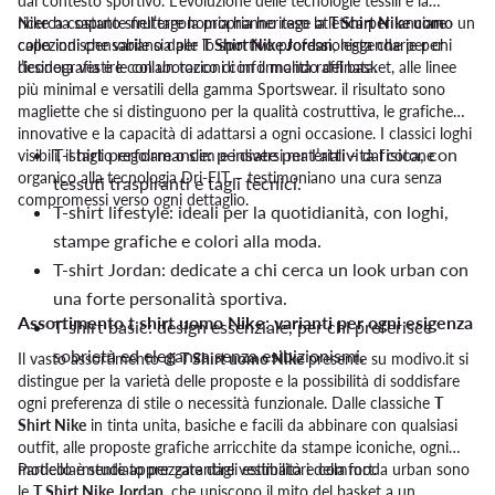
dal contesto sportivo. L’evoluzione delle tecnologie tessili e la
ricerca costante nell’ergonomia hanno reso la
Nike ha saputo sfruttare la propria heritage atletica per lanciare
T Shirt Nike uomo
un
capo indispensabile sia per lo sportivo professionista che per chi
collezioni che variano dalle
T Shirt Nike Jordan
, leggendarie per
desidera vestire con un tocco di informalità raffinata.
l’iconografia e le collaborazioni con il mondo del basket, alle linee
più minimal e versatili della gamma Sportswear. il risultato sono
magliette che si distinguono per la qualità costruttiva, le grafiche
innovative e la capacità di adattarsi a ogni occasione. I classici loghi
T-shirt performance: pensate per l’attività fisica, con
visibili, il taglio regolare o slim e i diversi materiali – dal cotone
organico alla tecnologia Dri-FIT – testimoniano una cura senza
tessuti traspiranti e tagli tecnici.
compromessi verso ogni dettaglio.
T-shirt lifestyle: ideali per la quotidianità, con loghi,
stampe grafiche e colori alla moda.
T-shirt Jordan: dedicate a chi cerca un look urban con
una forte personalità sportiva.
Assortimento t shirt uomo Nike: varianti per ogni esigenza
T-shirt basic: design essenziale, per chi preferisce
sobrietà ed eleganza senza esibizionismi.
Il vasto assortimento di
T Shirt uomo Nike
presente su modivo.it si
distingue per la varietà delle proposte e la possibilità di soddisfare
ogni preferenza di stile o necessità funzionale. Dalle classiche
T
Shirt Nike
in tinta unita, basiche e facili da abbinare con qualsiasi
outfit, alle proposte grafiche arricchite da stampe iconiche, ogni
modello è studiato per garantire vestibilità e comfort.
Particolarmente apprezzate dagli estimatori della moda urban sono
le
T Shirt Nike Jordan
, che uniscono il mito del basket a un