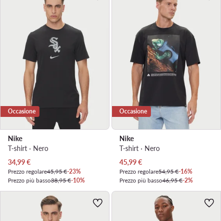
Occasione
Occasione
Nike
Nike
T-shirt · Nero
T-shirt · Nero
Prezzo attuale
Prezzo attuale
34,99
€
45,99
€
Prezzo regolare
45,95 €
-23%
Prezzo regolare
54,95 €
-16%
Prezzo più basso
38,95 €
-10%
Prezzo più basso
46,95 €
-2%