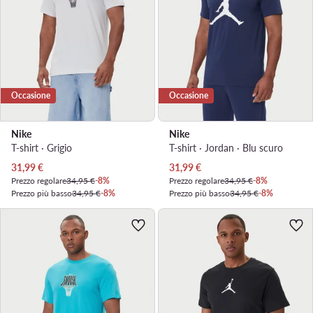
Occasione
Occasione
Nike
Nike
T-shirt · Grigio
T-shirt · Jordan · Blu scuro
Prezzo attuale
Prezzo attuale
31,99
€
31,99
€
Prezzo regolare
34,95 €
-8%
Prezzo regolare
34,95 €
-8%
Prezzo più basso
34,95 €
-8%
Prezzo più basso
34,95 €
-8%