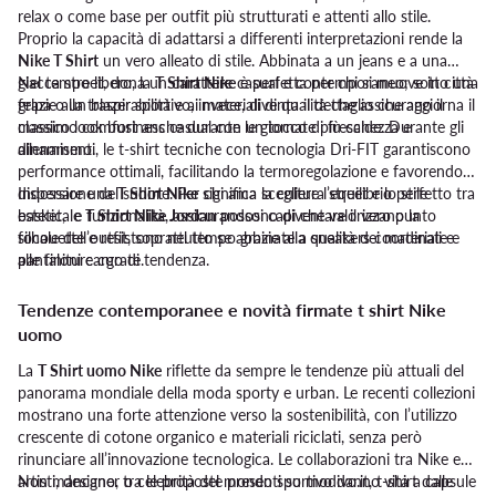
relax o come base per outfit più strutturati e attenti allo stile.
Proprio la capacità di adattarsi a differenti interpretazioni rende la
Nike T Shirt
un vero alleato di stile. Abbinata a un jeans e a una
giacca street, dona un carattere casual e contemporaneo; sotto una
Nel tempo libero, la
T Shirt Nike
è perfetta per chi si muove in città
felpa o un blazer sportivo, invece, diventa il dettaglio che aggiorna il
grazie alla traspirabilità e ai materiali di qualità che assicurano il
classico look business casual con un tocco di freschezza e
massimo comfort anche durante le giornate più calde. Durante gli
dinamismo.
allenamenti, le t-shirt tecniche con tecnologia Dri-FIT garantiscono
performance ottimali, facilitando la termoregolazione e favorendo la
dispersione del sudore. Per chi ama la cultura street e lo stile
Indossare una
T Shirt Nike
significa scegliere l’equilibrio perfetto tra
basket, le
estetica e funzionalità, assicurandosi capi che valorizzano la
T Shirt Nike Jordan
possono diventare il vero punto
focale dell’outfit, soprattutto se abbinate a sneakers coordinate e
silhouette e resistono nel tempo grazie alla qualità dei materiali e
pantaloni cargo di tendenza.
alle finiture curate.
Tendenze contemporanee e novità firmate t shirt Nike
uomo
La
T Shirt uomo Nike
riflette da sempre le tendenze più attuali del
panorama mondiale della moda sporty e urban. Le recenti collezioni
mostrano una forte attenzione verso la sostenibilità, con l’utilizzo
crescente di cotone organico e materiali riciclati, senza però
rinunciare all’innovazione tecnologica. Le collaborazioni tra Nike e
artisti, designer o celebrità del mondo sportivo danno vita a capsule
Non mancano, tra le proposte presenti su modivo.it, t-shirt dalle