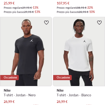
Prezzo attuale
Prezzo attuale
25,99
€
107,95
€
Prezzo regolare
29,95 €
-13%
Prezzo regolare
138,95 €
-22%
Prezzo più basso
29,95 €
-13%
Prezzo più basso
120,95 €
-10%
Occasione
Occasione
Nike
Nike
T-shirt · Jordan · Nero
T-shirt · Jordan · Bianco
Prezzo attuale
Prezzo attuale
26,99
€
26,99
€