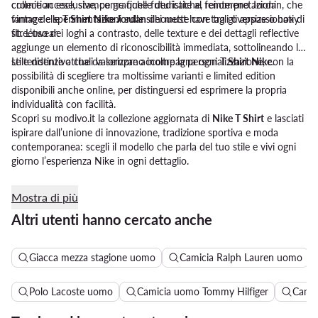
collection esclusive, come quelle dedicate al fenomeno Jordan, che
cromie accese, stampe grafiche futuristiche, reinterpretazioni
fanno delle
vintage e sperimentazioni sulle silhouette con tagli oversize o boxy
T Shirt Nike Jordan
dei must have tra gli appassionati di
streetwear.
fit. L’uso dei loghi a contrasto, delle texture e dei dettagli reflective
aggiunge un elemento di riconoscibilità immediata, sottolineando lo
stile distintivo che da sempre accompagna ogni
Le tendenze attuali valorizzano inoltre la personalizzazione, con la
T Shirt Nike
.
possibilità di scegliere tra moltissime varianti e limited edition
disponibili anche online, per distinguersi ed esprimere la propria
individualità con facilità.
Scopri su modivo.it la collezione aggiornata di
Nike T Shirt
e lasciati
ispirare dall’unione di innovazione, tradizione sportiva e moda
contemporanea: scegli il modello che parla del tuo stile e vivi ogni
giorno l’esperienza Nike in ogni dettaglio.
Mostra di più
Altri utenti hanno cercato anche
Giacca mezza stagione uomo
Camicia Ralph Lauren uomo
Polo Lacoste uomo
Camicia uomo Tommy Hilfiger
Camic