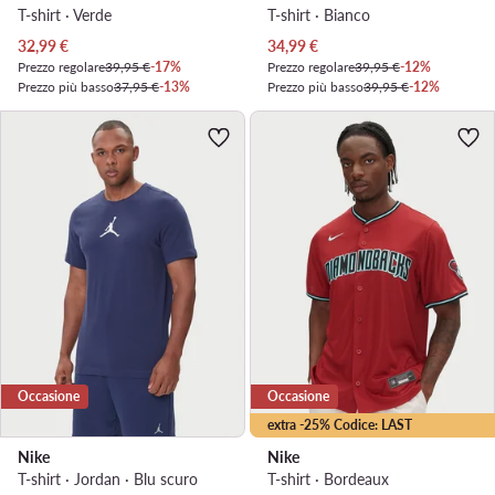
T-shirt · Verde
T-shirt · Bianco
Prezzo attuale
Prezzo attuale
32,99
€
34,99
€
Prezzo regolare
39,95 €
-17%
Prezzo regolare
39,95 €
-12%
Prezzo più basso
37,95 €
-13%
Prezzo più basso
39,95 €
-12%
Occasione
Occasione
extra -25% Codice: LAST
Nike
Nike
T-shirt · Jordan · Blu scuro
T-shirt · Bordeaux