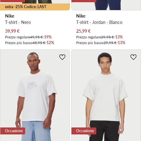
extra -25% Codice: LAST
Nike
Nike
T-shirt · Nero
T-shirt · Jordan · Bianco
Prezzo attuale
Prezzo attuale
39,99
€
25,99
€
Prezzo regolare
49,95 €
-19%
Prezzo regolare
29,95 €
-13%
Prezzo più basso
45,95 €
-12%
Prezzo più basso
29,95 €
-13%
Occasione
Occasione