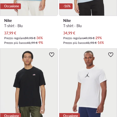
Occasione
-16%
Nike
Nike
T-shirt · Blu
T-shirt · Blu
Prezzo attuale
Prezzo attuale
37,99
€
34,99
€
Prezzo regolare
59,95 €
-36%
Prezzo regolare
49,95 €
-29%
Prezzo più basso
41,99 €
-9%
Prezzo più basso
41,95 €
-16%
Occasione
Occasione