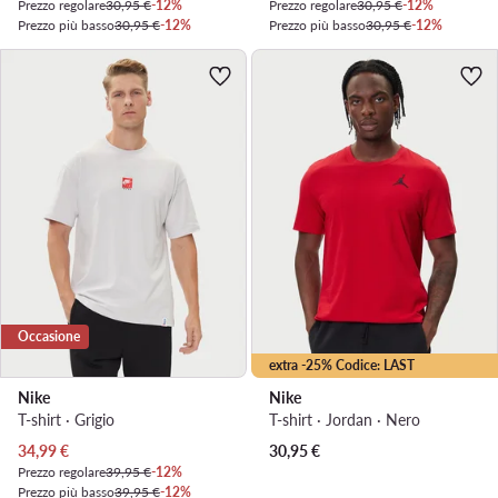
Prezzo regolare
30,95 €
-12%
Prezzo regolare
30,95 €
-12%
Prezzo più basso
30,95 €
-12%
Prezzo più basso
30,95 €
-12%
Occasione
extra -25% Codice: LAST
Nike
Nike
T-shirt · Grigio
T-shirt · Jordan · Nero
Prezzo attuale
34,99
€
30,95
€
Prezzo regolare
39,95 €
-12%
Prezzo più basso
39,95 €
-12%