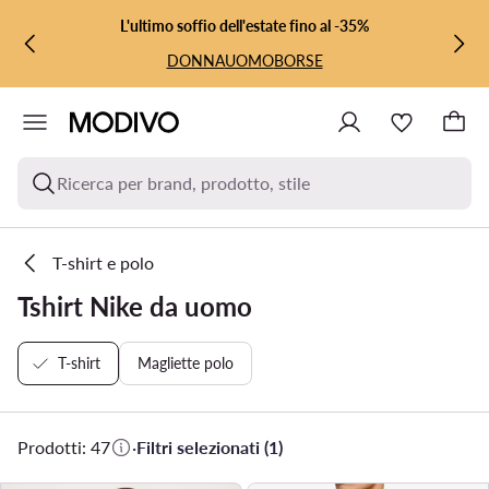
VAI AL CONTENUTO PRINCIPALE
VAI ALLA RICERCA
L'ultimo soffio dell'estate fino al -35%
DONNA
UOMO
BORSE
Ricerca per brand, prodotto, stile
T-shirt e polo
Tshirt Nike da uomo
T-shirt
Magliette polo
Prodotti: 47
·
Filtri selezionati (1)