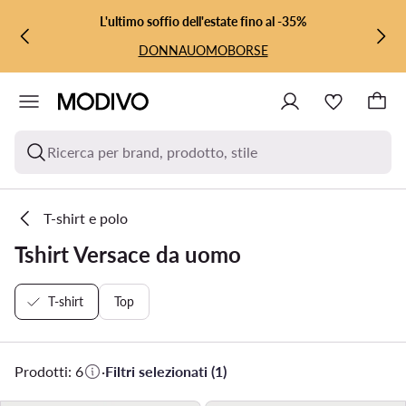
VAI AL CONTENUTO PRINCIPALE
VAI ALLA RICERCA
L'ultimo soffio dell'estate fino al -35%
DONNA
UOMO
BORSE
Ricerca per brand, prodotto, stile
T-shirt e polo
Tshirt Versace da uomo
T-shirt
Top
Prodotti: 6
·
Filtri selezionati (1)