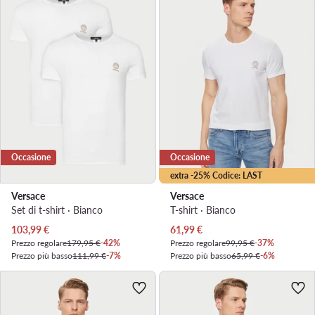
Occasione
Occasione
extra -25% Codice: LAST
Versace
Versace
Set di t-shirt · Bianco
T-shirt · Bianco
Prezzo attuale
Prezzo attuale
103,99
€
61,99
€
Prezzo regolare
179,95 €
-42%
Prezzo regolare
99,95 €
-37%
Prezzo più basso
111,99 €
-7%
Prezzo più basso
65,99 €
-6%