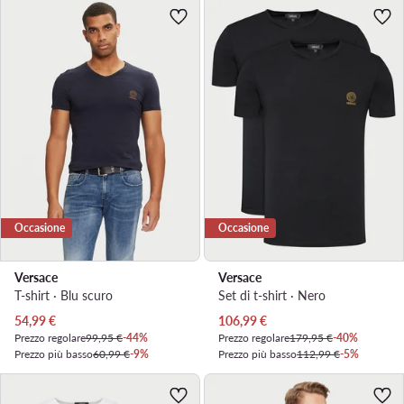
Occasione
Occasione
Versace
Versace
T-shirt · Blu scuro
Set di t-shirt · Nero
Prezzo attuale
Prezzo attuale
54,99
€
106,99
€
Prezzo regolare
99,95 €
-44%
Prezzo regolare
179,95 €
-40%
Prezzo più basso
60,99 €
-9%
Prezzo più basso
112,99 €
-5%