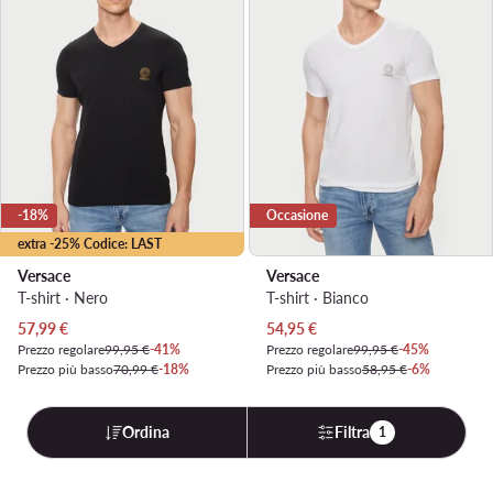
-18%
Occasione
extra -25% Codice: LAST
Versace
Versace
T-shirt · Nero
T-shirt · Bianco
Prezzo attuale
Prezzo attuale
57,99
€
54,95
€
Prezzo regolare
99,95 €
-41%
Prezzo regolare
99,95 €
-45%
Prezzo più basso
70,99 €
-18%
Prezzo più basso
58,95 €
-6%
Ordina
Filtra
1