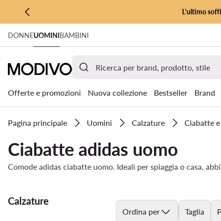
L'ultimo soff
VAI AL CONTENUTO PRINCIPALE
DONNE
UOMINI
BAMBINI
VAI ALLA RICERCA
Offerte e promozioni
Nuova collezione
Bestseller
Brand
Pagina principale
Uomini
Calzature
Ciabatte e
Ciabatte adidas uomo
Comode adidas ciabatte uomo. Ideali per spiaggia o casa, abbin
Calzature
Ordina per
Taglia
P