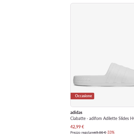
Occasione
adidas
Prezzo attuale
42,99
€
Prezzo regolare
65,00 €
-33%