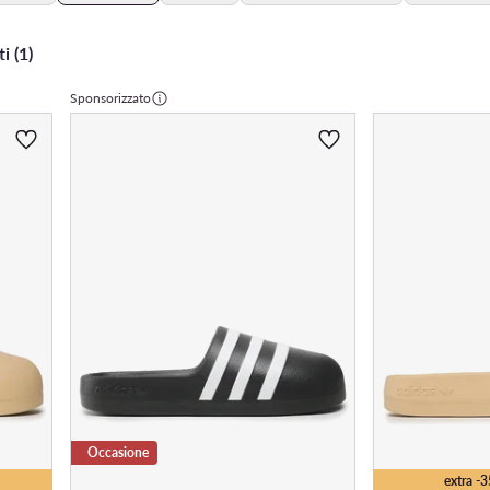
i (1)
Sponsorizzato
Occasione
extra -