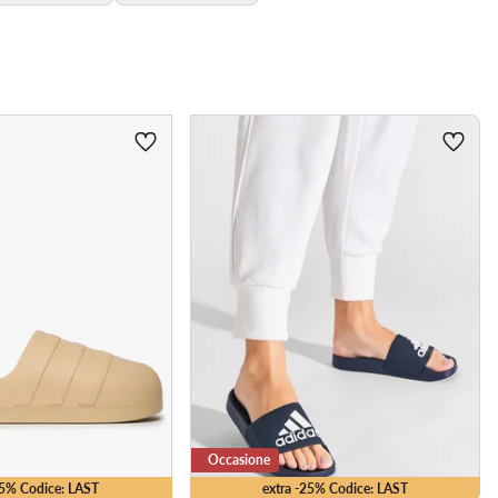
Occasione
35% Codice: LAST
extra -25% Codice: LAST