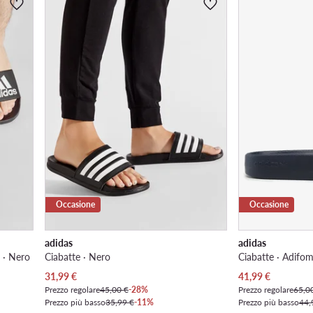
Occasione
Occasione
adidas
adidas
 · Nero
Ciabatte · Nero
Prezzo attuale
Prezzo attuale
31,99
€
41,99
€
Prezzo regolare
45,00 €
-28%
Prezzo regolare
65,0
Prezzo più basso
35,99 €
-11%
Prezzo più basso
44,