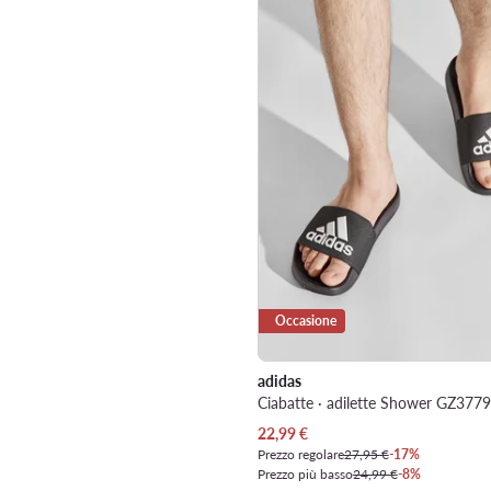
Occasione
adidas
Ciabatte · adilette Shower GZ3779
Prezzo attuale
22,99
€
Prezzo regolare
27,95 €
-17%
Prezzo più basso
24,99 €
-8%