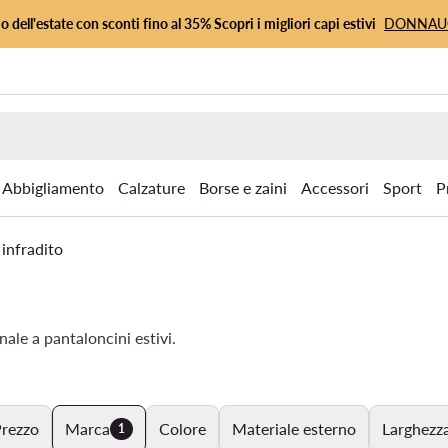
io dell'estate con sconti fino al 35% Scopri i migliori capi estivi
DONNA
Abbigliamento
Calzature
Borse e zaini
Accessori
Sport
P
 infradito
ale a pantaloncini estivi.
rezzo
Marca
Colore
Materiale esterno
Larghezza
1