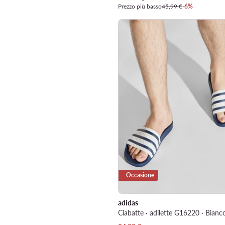
Prezzo più basso
45,99 €
-6%
Occasione
adidas
Ciabatte · adilette G16220 · Bianc