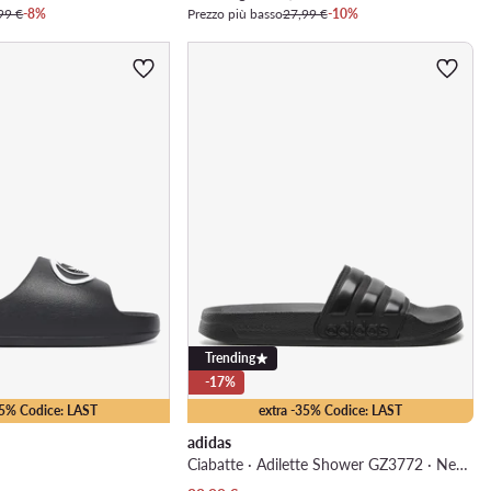
99 €
-8%
Prezzo più basso
27,99 €
-10%
Trending
-17%
15% Codice: LAST
extra -35% Codice: LAST
adidas
Ciabatte · Adilette Shower GZ3772 · Nero