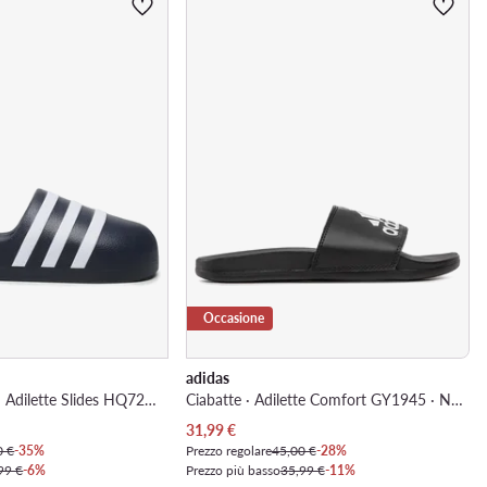
Occasione
adidas
Ciabatte · Adifom Adilette Slides HQ7220 · Blu
Ciabatte · Adilette Comfort GY1945 · Nero
Prezzo attuale
31,99
€
0 €
-35%
Prezzo regolare
45,00 €
-28%
99 €
-6%
Prezzo più basso
35,99 €
-11%