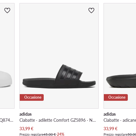
Occasione
Occasione
adidas
adidas
Ciabatte · adifom Adilette Slides HQ8748 · Bianco
Ciabatte · adilette Comfort GZ5896 · Nero
Ciabatte · adica
Prezzo attuale
Prezzo attuale
33,99
€
33,99
€
Prezzo regolare
45,00 €
-24%
Prezzo regolare
50,0