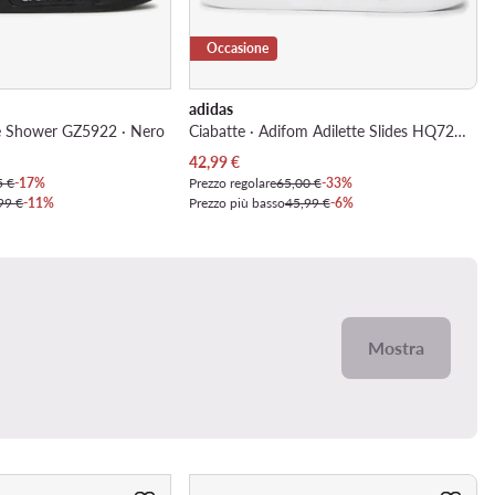
Occasione
adidas
tte Shower GZ5922 · Nero
Ciabatte · Adifom Adilette Slides HQ7219 · Bianco
Prezzo attuale
42,99
€
5 €
-17%
Prezzo regolare
65,00 €
-33%
99 €
-11%
Prezzo più basso
45,99 €
-6%
Mostra