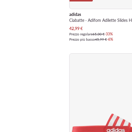
adidas
Prezzo attuale
42,99
€
Prezzo regolare
65,00 €
-33%
Prezzo più basso
45,99 €
-6%