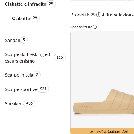
Ciabatte e infradito
Quantità di prodotti:
29
Prodotti: 29
·
Filtri selezionat
Ciabatte
Quantità di prodotti:
29
Sponsorizzato
Sandali
Quantità di prodotti:
5
Scarpe da trekking ed
Quantità di prodotti:
115
escursionismo
Scarpe in tela
Quantità di prodotti:
2
Scarpe sportive
Quantità di prodotti:
524
Sneakers
Quantità di prodotti:
436
extra -35% Codice: LAST