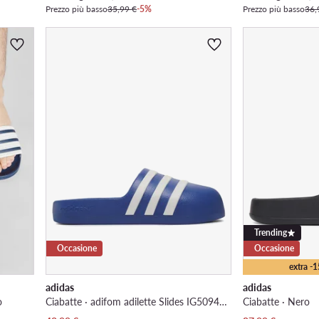
Prezzo più basso
35,99 €
-5%
Prezzo più basso
36,
Trending
Occasione
Occasione
extra -
adidas
adidas
o
Ciabatte · adifom adilette Slides IG5094 · Blu scuro
Ciabatte · Nero