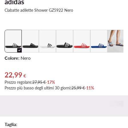
adidas
Ciabatte adilette Shower GZ5922 Nero
Colore:
Nero
22,99
Prezzo attuale 22,99 €
€
Prezzo regolare:
27,95 €
-17%
Prezzo più basso degli ultimi 30 giorni:
25,99 €
-11%
Taglia: