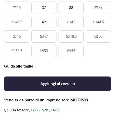
15
37
38
39
40.5
42
43
44.5
46
47
48.5
50
52.5
53
55
Guida alle taglie
Aggiungi al carrello
Vendita da parte di un imprenditore
MODIVO
Da te:
Mer., 12.08 - Ven., 14.08