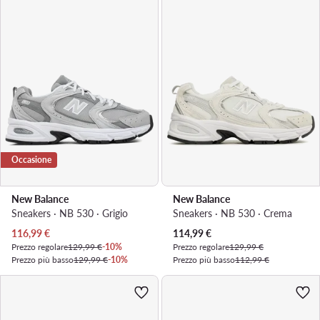
Occasione
New Balance
New Balance
Sneakers · NB 530 · Grigio
Sneakers · NB 530 · Crema
Prezzo attuale
Prezzo attuale
116,99
€
114,99
€
Prezzo regolare
129,99 €
-10%
Prezzo regolare
129,99 €
Prezzo più basso
129,99 €
-10%
Prezzo più basso
112,99 €