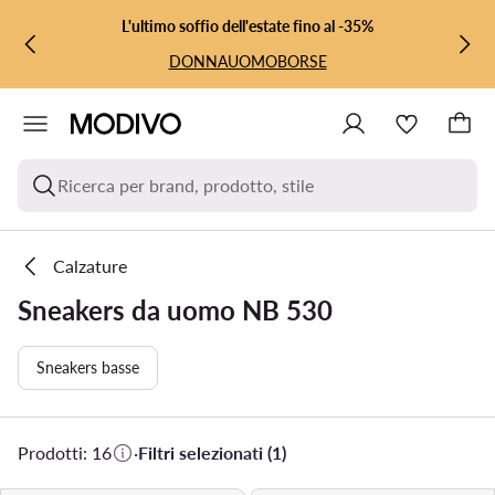
VAI AL CONTENUTO PRINCIPALE
VAI ALLA RICERCA
L'ultimo soffio dell'estate fino al -35%
DONNA
UOMO
BORSE
Ricerca per brand, prodotto, stile
Calzature
Sneakers da uomo NB 530
Sneakers basse
Prodotti: 16
·
Filtri selezionati (1)