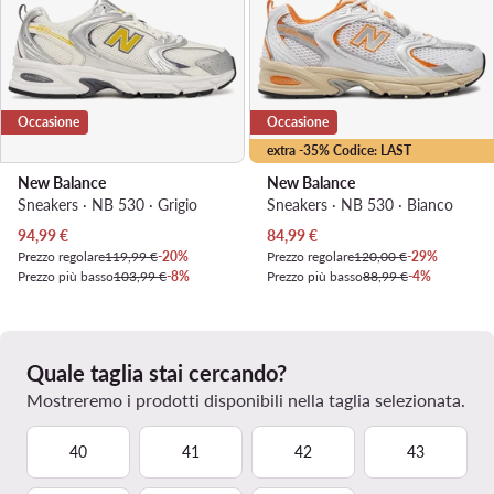
Occasione
Occasione
extra -35% Codice: LAST
New Balance
New Balance
Sneakers · NB 530 · Grigio
Sneakers · NB 530 · Bianco
Prezzo attuale
Prezzo attuale
94,99
€
84,99
€
Prezzo regolare
119,99 €
-20%
Prezzo regolare
120,00 €
-29%
Prezzo più basso
103,99 €
-8%
Prezzo più basso
88,99 €
-4%
Quale taglia stai cercando?
Mostreremo i prodotti disponibili nella taglia selezionata.
40
41
42
43