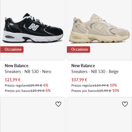
Occasione
Occasione
New Balance
New Balance
Sneakers · NB 530 · Nero
Sneakers · NB 530 · Beige
Prezzo attuale
Prezzo attuale
121,99
€
107,99
€
Prezzo regolare
129,99 €
-6%
Prezzo regolare
119,99 €
-10%
Prezzo più basso
129,99 €
-6%
Prezzo più basso
119,99 €
-10%