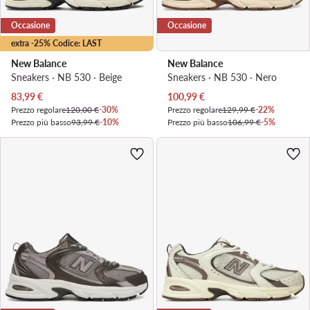
Occasione
Occasione
extra -25% Codice: LAST
New Balance
New Balance
Sneakers · NB 530 · Beige
Sneakers · NB 530 · Nero
Prezzo attuale
Prezzo attuale
83,99
€
100,99
€
Prezzo regolare
120,00 €
-30%
Prezzo regolare
129,99 €
-22%
Prezzo più basso
93,99 €
-10%
Prezzo più basso
106,99 €
-5%