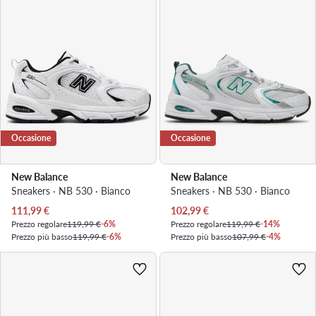
Occasione
Occasione
New Balance
New Balance
Sneakers · NB 530 · Bianco
Sneakers · NB 530 · Bianco
Prezzo attuale
Prezzo attuale
111,99
€
102,99
€
Prezzo regolare
119,99 €
-6%
Prezzo regolare
119,99 €
-14%
Prezzo più basso
119,99 €
-6%
Prezzo più basso
107,99 €
-4%