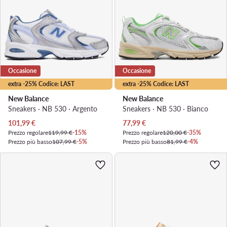
Occasione
Occasione
extra -25% Codice: LAST
extra -25% Codice: LAST
New Balance
New Balance
Sneakers · NB 530 · Argento
Sneakers · NB 530 · Bianco
Prezzo attuale
Prezzo attuale
101,99
€
77,99
€
Prezzo regolare
119,99 €
-15%
Prezzo regolare
120,00 €
-35%
Prezzo più basso
107,99 €
-5%
Prezzo più basso
81,99 €
-4%