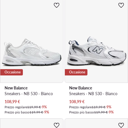
Occasione
Occasione
New Balance
New Balance
Sneakers · NB 530 · Bianco
Sneakers · NB 530 · Bianco
Prezzo attuale
Prezzo attuale
108,99
€
108,99
€
Prezzo regolare
119,99 €
-9%
Prezzo regolare
119,99 €
-9%
Prezzo più basso
119,99 €
-9%
Prezzo più basso
119,99 €
-9%