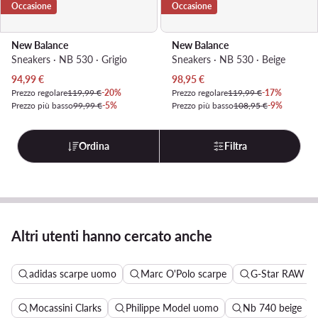
Occasione
Occasione
New Balance
New Balance
Sneakers · NB 530 · Grigio
Sneakers · NB 530 · Beige
Prezzo attuale
Prezzo attuale
94,99
€
98,95
€
Prezzo regolare
119,99 €
-20%
Prezzo regolare
119,99 €
-17%
Prezzo più basso
99,99 €
-5%
Prezzo più basso
108,95 €
-9%
Ordina
Filtra
Altri utenti hanno cercato anche
adidas scarpe uomo
Marc O'Polo scarpe
G-Star RAW sc
Mocassini Clarks
Philippe Model uomo
Nb 740 beige