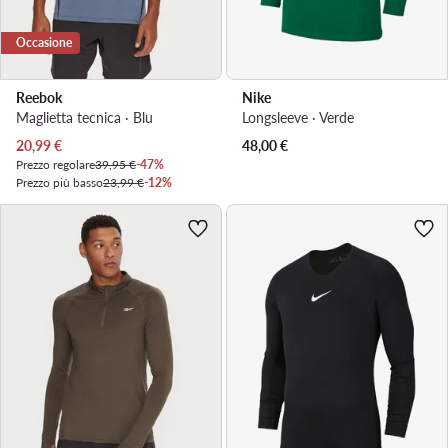
Occasione
Reebok
Nike
Maglietta tecnica · Blu
Longsleeve · Verde
Prezzo attuale
20,99
€
48,00
€
Prezzo regolare
39,95 €
-47%
Prezzo più basso
23,99 €
-12%