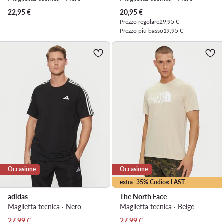
Prezzo attuale
22,95
€
20,95
€
Prezzo regolare
29,95 €
Prezzo più basso
19,95 €
Occasione
Occasione
extra -35% Codice: LAST
adidas
The North Face
Maglietta tecnica · Nero
Maglietta tecnica · Beige
Prezzo attuale
Prezzo attuale
27,99
€
27,99
€