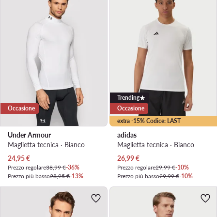
Trending
Occasione
Occasione
extra -15% Codice: LAST
Under Armour
adidas
Maglietta tecnica · Bianco
Maglietta tecnica · Bianco
Prezzo attuale
Prezzo attuale
24,95
€
26,99
€
Prezzo regolare
38,99 €
-36%
Prezzo regolare
29,99 €
-10%
Prezzo più basso
28,95 €
-13%
Prezzo più basso
29,99 €
-10%