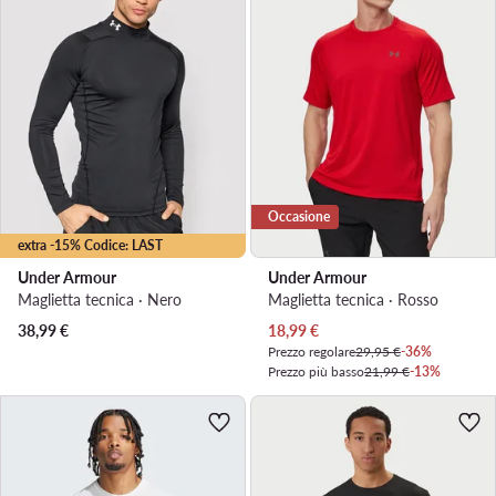
Occasione
extra -15% Codice: LAST
Under Armour
Under Armour
Maglietta tecnica · Nero
Maglietta tecnica · Rosso
Prezzo attuale
38,99
€
18,99
€
Prezzo regolare
29,95 €
-36%
Prezzo più basso
21,99 €
-13%