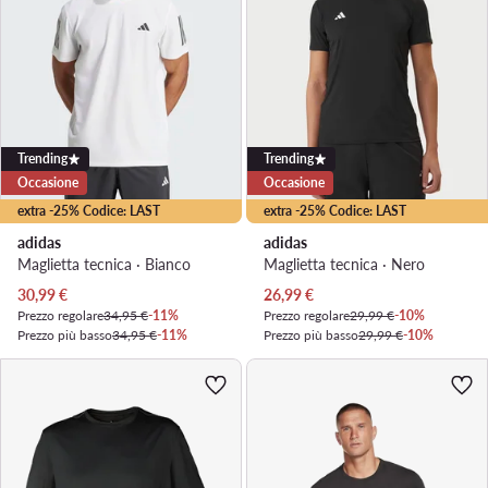
Trending
Trending
Occasione
Occasione
extra -25% Codice: LAST
extra -25% Codice: LAST
adidas
adidas
Maglietta tecnica · Bianco
Maglietta tecnica · Nero
Prezzo attuale
Prezzo attuale
30,99
€
26,99
€
Prezzo regolare
34,95 €
-11%
Prezzo regolare
29,99 €
-10%
Prezzo più basso
34,95 €
-11%
Prezzo più basso
29,99 €
-10%