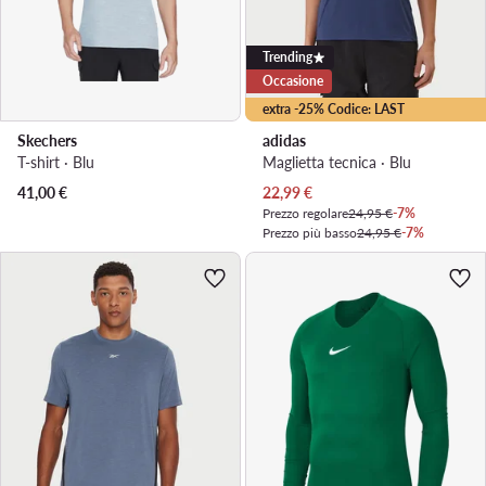
Trending
Occasione
extra -25% Codice: LAST
Skechers
adidas
T-shirt · Blu
Maglietta tecnica · Blu
Prezzo attuale
41,00
€
22,99
€
Prezzo regolare
24,95 €
-7%
Prezzo più basso
24,95 €
-7%