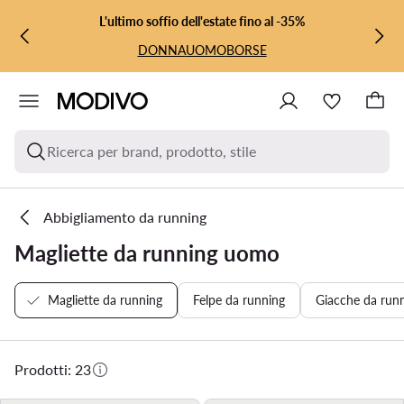
VAI AL CONTENUTO PRINCIPALE
VAI ALLA RICERCA
L'ultimo soffio dell'estate fino al -35%
DONNA
UOMO
BORSE
Ricerca per brand, prodotto, stile
Abbigliamento da running
Magliette da running uomo
Magliette da running
Felpe da running
Giacche da run
Prodotti: 23