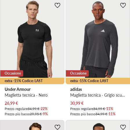
Occasione
Occasione
extra -15% Codice: LAST
extra -15% Codice: LAST
Under Armour
adidas
Maglietta tecnica · Nero
Maglietta tecnica · Grigio scuro
Prezzo attuale
Prezzo attuale
26,99
€
30,99
€
Prezzo regolare
34,99 €
-22%
Prezzo regolare
34,99 €
-11%
Prezzo più basso
29,95 €
-9%
Prezzo più basso
34,99 €
-11%