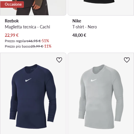
Occasione
Reebok
Nike
Maglietta tecnica · Cachi
T-shirt · Nero
Prezzo attuale
22,99
€
48,00
€
Prezzo regolare
46,95 €
-51%
Prezzo più basso
25,99 €
-11%