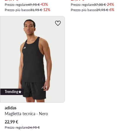
Prezzo regolare
49,95 €
-43%
Prezzo regolare
37,00 €
-24%
Prezzo più basso
31,95 €
-12%
Prezzo più basso
29,95 €
-6%
Trending
adidas
Maglietta tecnica · Nero
Prezzo attuale
22,99
€
Prezzo regolare
24,95 €